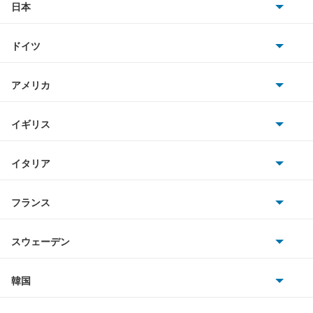
シャラン
日本
トヨタ
シロッコ
ドイツ
日産
ジェッタ
AMG
アメリカ
ホンダ
タイプ2
BMW
キャデラック
イギリス
三菱
ティグアン
BMWアルピナ
クライスラー
TVR
イタリア
マツダ
ティグアンR
スマート
サターン
アストンマーティン
アルファロメオ
フランス
いすゞ
デリバリーバン
アウディ
シボレー
ジャガー
アウトビアンキ
シトロエン
スバル
トゥアレグ
スウェーデン
オペル
ビュイック
ダイムラー
フィアット
プジョー
スズキ
サーブ
トランスポーター コンビ
フォルクスワーゲン
韓国
フォード
ベントレー
フェラーリ
ルノー
ダイハツ
ボルボ
ニュービートル
ポルシェ
ヒョンデ