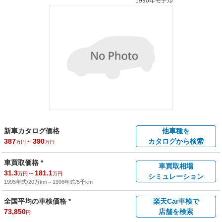
1990年モデル
新車カタログ価格
他車種を
387
～
390
カタログから検索
万円
万円
車買取価格 *
車買取相場
31.3
～
181.1
万円
万円
シミュレーション
1995年式/20万km
～
1996年式/5千km
全国平均の車検価格 *
楽天Car車検で
73,850
店舗を検索
円