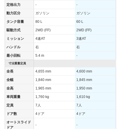
定格出力
-
-
動力区分
ガソリン
ガソリン
タンク容量
80 L
60 L
駆動方式
2WD (FF)
2WD (FF)
ミッション
4速AT
3速AT
ハンドル
右
右
最小回転
5.4 m
-
寸法重量定員
全長
4,655 mm
4,600 mm
全幅
1,840 mm
1,845 mm
全高
1,965 mm
1,950 mm
車両重量
1,760 kg
1,610 kg
定員
7人
7人
ドア数
4ドア
4ドア
オートスライド
-
-
ドア