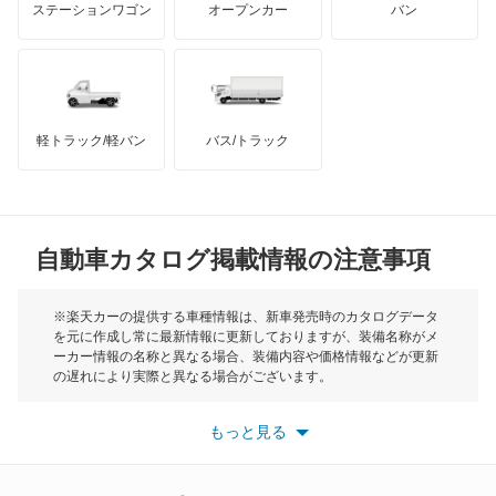
ステーションワゴン
オープンカー
バン
ボーラ
ハマー
オースチン
ポインター
インフィニティ
モーリス
ポロ
軽トラック/軽バン
バス/トラック
トライアンフ
もっと見る
ポロ GTI
MG
マルチバン
自動車カタログ掲載情報の注意事項
ミニ
ユーロバン
モーク
※楽天カーの提供する車種情報は、新車発売時のカタログデータ
を元に作成し常に最新情報に更新しておりますが、装備名称がメ
ルポ
ーカー情報の名称と異なる場合、装備内容や価格情報などが更新
もっと見る
の遅れにより実際と異なる場合がございます。
ルータン
※最新情報につきましては、各メーカーの情報をご確認くださ
い。
もっと見る
※また安全装備につきましては同名称の装備であっても動作範囲
ヴェント
や性能に違いがございますので、詳細情報は各メーカーの情報を
ご確認ください。