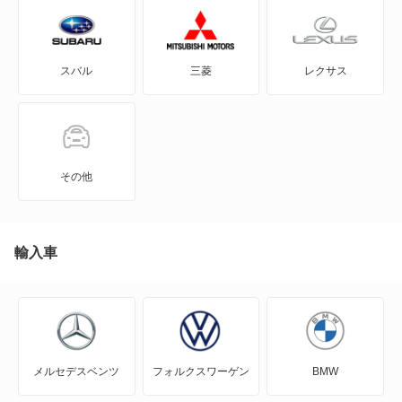
イー・アップ!
スバル
三菱
レクサス
イー・ゴルフ
カラベル
カリフォルニア
その他
カルマンギア
クロスゴルフ
輸入車
クロスポロ
コラード
メルセデスベンツ
フォルクスワーゲン
BMW
ゴルフ