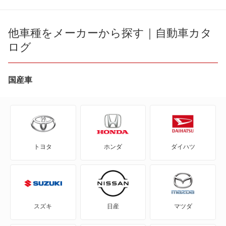
CC
シャラン
ID.4
他車種をメーカーから探す｜自動車カタ
もっと見る
ログ
ID.Buzz
T-クロス
国産車
T-ロック
T-ロックR
トヨタ
ホンダ
ダイハツ
アップ!
アルテオン
アルテオンシューティングブレーク
スズキ
日産
マツダ
イオス