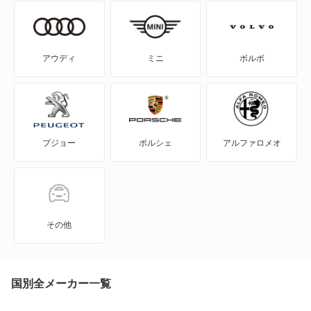
ゴルフ GTE
ゴルフ オールトラック
アウディ
ミニ
ボルボ
ゴルフR
ゴルフR ヴァリアント
プジョー
ポルシェ
アルファロメオ
ゴルフトゥーラン
ゴルフプラス
ゴルフワゴン
その他
ゴルフヴァリアント
ザ ビートル
国別全メーカー一覧