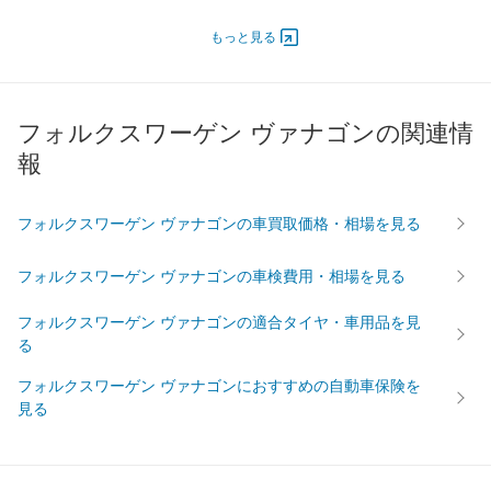
エンジン
もっと見る
最高出力
81.00 [110]/ 4,500
69.90 [95]/ 4,800
最高トルク
194.2 [19.8]/ 2,200
159.8 [16.3]/ 2,800
過給機
-
-
フォルクスワーゲン ヴァナゴンの関連情
タイヤ
報
前輪サイズ
205/65R15
205/65R15
後輪サイズ
205/65R15
205/65R15
フォルクスワーゲン ヴァナゴンの車買取価格・相場を見る
燃費
WLTC
-
-
フォルクスワーゲン ヴァナゴンの車検費用・相場を見る
WLTC/市街地
-
-
フォルクスワーゲン ヴァナゴンの適合タイヤ・車用品を見
WLTC/郊外
-
-
る
WLTC/高速道路
-
-
フォルクスワーゲン ヴァナゴンにおすすめの自動車保険を
JC08
-
-
見る
1015
-
-
60km定地
-
-