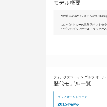
モデル概要
VW独自の4WDシステム4MOTI
コンパクトカーの世界的ベストセラ
ワゴンのゴルフオールトラックが2
1800mm、全高1510mmでD
1620Lという優れた積載量実現
4WDシステム「4MOTION」を搭
イドレンジで発生するため、鋭い加
は14.7km/Lと高い環境性能も
ンを始め、フロントとリアに専用パ
ムをはじめ、アダプティブクルーズコ
種類で、レーンキープアシストシス
～367万円。
フォルクスワーゲン ゴルフ オール
歴代モデル一覧
ゴルフ オールトラック
2015
年モデル