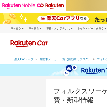
車を買う
車を売る
車検・メンテナンス
タイヤ・パーツを買う
試乗・商談
楽天Car車買取
車検予約
タイヤ・パー
キズ修理予約
新車
タイヤ交換サ
洗車・コーティング予約
メンテナンス管理
楽天Carトップ
自動車メーカー一覧（自動車カタログ）
フォルク
フォルクスワーゲ
費・新型情報