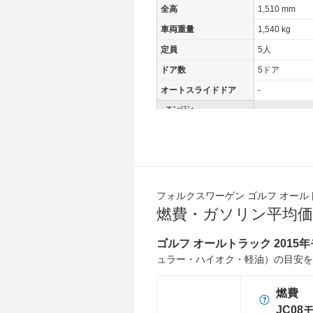
全高
1,510 mm
車両重量
1,540 kg
定員
5人
ドア数
5ドア
オートスライドドア
-
エンジン
最高出力
132.00 [180]/ 
最高トルク
280 [28.6]/ 1,
過給機
TB
タイヤ
フォルクスワーゲン ゴルフ オール
前輪サイズ
205/55R17
燃費・ガソリン平均価
後輪サイズ
205/55R17
ゴルフ オールトラック 2015
燃費
ュラー・ハイオク・軽油）の目安を
WLTC
-
WLTC/市街地
-
燃費
WLTC/郊外
-
JC08