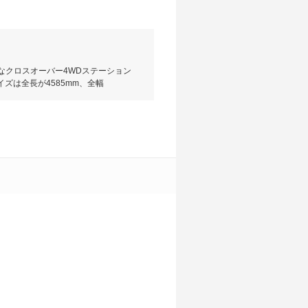
なクロスオーバー4WDステーション
ズは全長が4585mm、全幅
605L、リアシートを倒すと最大で
を採用したフォルクスワーゲン同時の
トルクを1350～4500回転というワ
りに対応しつつ、JC08モード燃費
、黒のホイールハウスエクステンショ
備はプリクラッシュブレーキシステ
ションアップグレードパッケージの２
がオススメだ。新車価格は347万