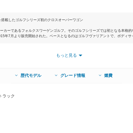
ONを搭載したゴルフシリーズ初のクロスオーバーワゴン
ーカーであるフォルクスワーゲンゴルフ。そのゴルフシリーズでは初となる本格的
015年7月より販売開始された。ベースとなるのはゴルフヴァリアントで、ボディサイ
セグメントに属する。ベースのゴルフヴァリアント同様に、ラゲージ容量は５人乗車時で
。さらにオールマイティな走りを支えるため、最新世代のハルデックスカップリング
載している。搭載されるエンジンはゴルフシリーズ初の1.8LTSI。280N・ｍという最大
もっと見る
速性能を誇る。組み合わされるミッションは6速DSGで、オフロードでの粘り強い走
実現している。ベースのゴルフヴァリアントと比べて25mm車高を高くするだけでなく
ーツを装着することで、力強さとアバンギャルドな魅力を兼ね備えている。安全装
ントロールを全車標準装備している。グレードはTSI 4モーションとTSI 4モー
歴代モデル
グレード情報
燃費
テムやバイキセノンヘッドライトなど安全装備の充実したアップグレードパッケージ
トラック