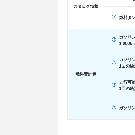
WLTC/高速道路
-
カタログ情報
JC08
13.5km/L
燃料タ
1015
-
60km定地
-
ガソリ
装備詳細
装備オプション
1,000
ガソリ
1回の給
燃料費計算
走行可
1回の給
ガソリン