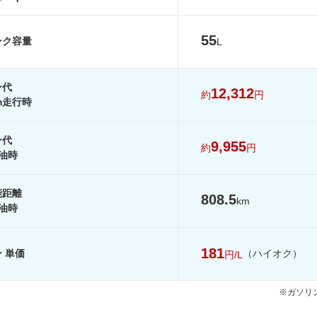
-
-
-
13.5km/L
13.5km/L
13.5km/L
55
ンク容量
L
-
-
-
-
-
-
ン代
12,312
約
円
を見る
装備詳細を見る
装備詳細を見る
装備詳細を見
km走行時
ン代
9,955
約
円
油時
能距離
808.5
km
油時
181
 単価
（ハイオク）
円/L
※ガソリン