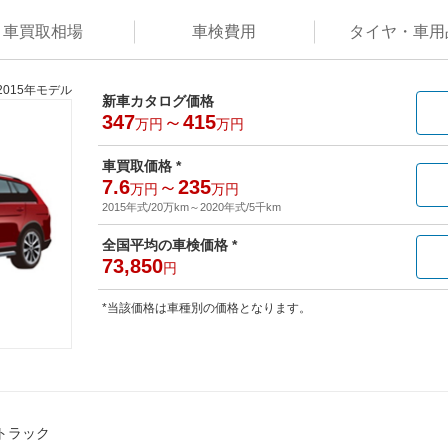
車買取
相場
車検
費用
タイヤ・
車用
2015年モデル
新車カタログ価格
347
～
415
万円
万円
車買取価格 *
7.6
～
235
万円
万円
2015年式/20万km
～
2020年式/5千km
全国平均の車検価格 *
73,850
円
*当該価格は車種別の価格となります。
トラック