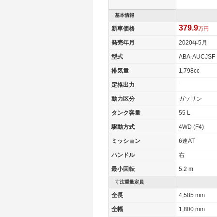
基本情報
379.9
新車価格
万円
発売年月
2020年5月
型式
ABA-AUCJSF
排気量
1,798cc
定格出力
-
動力区分
ガソリン
タンク容量
55 L
駆動方式
4WD (F4)
ミッション
6速AT
ハンドル
右
最小回転
5.2 m
寸法重量定員
全長
4,585 mm
全幅
1,800 mm