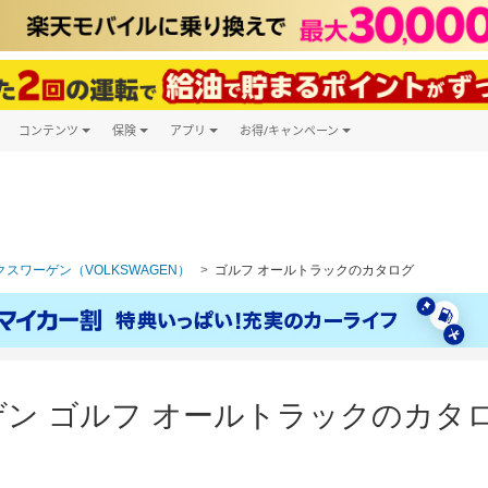
コンテンツ
保険
アプリ
お得/キャンペーン
楽天Carマガジン
キャンペーン一覧
ツ購入
自動車保険
楽天Carアプリ
自動車カタログ
ービス
楽天マイカー割
スワーゲン（VOLKSWAGEN）
ゴルフ オールトラックのカタログ
ン ゴルフ オールトラックのカタ