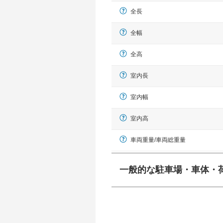
全長
全幅
全高
室内長
室内幅
室内高
車両重量/車両総重量
一般的な駐車場・車体・
一般的に塗料などによる駐車場ライン
幅 5,000mmというサイズが