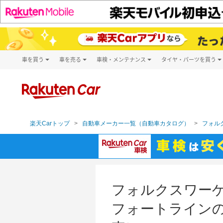
車を買う
車を売る
車検・メンテナンス
タイヤ・パーツを買う
試乗・商談
楽天Car車買取
車検予約
タイヤ・パー
キズ修理予約
新車
タイヤ交換サ
洗車・コーティング予約
メンテナンス管理
楽天Carトップ
自動車メーカー一覧（自動車カタログ）
フォルク
フォルクスワーゲン
フォートラインの