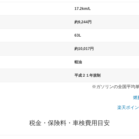
17.2km/L
）
約9,244円
63L
約10,017円
軽油
平成２１年規制
※ガソリンの全国平均単価：
燃
楽天ポイン
税金・保険料・車検費用目安