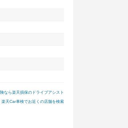
アルファード、フォレスター、
ゴン、デリカD:5 など
険なら楽天損保のドライブアシスト
楽天Car車検でお近くの店舗を検索