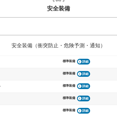
安全装備
危険予測・通知
衝突を回避するプリクラッシュブレ
見えにくい場所に潜む
安全装備（衝突防止・危険予測・通知）
などが装備されています。
テムなどが装備されて
標準装備
車間距離制御
詳細
らつきを防止するためにレーンキー
安全な車間距離を保ち
備されています
ブ・クルーズ・コント
標準装備
詳細
標準装備
衝撃軽減
ト
詳細
うためにインテリジェンスパーキン
万が一車体が衝撃を受
ドブラインドモニターなどが装備さ
るSRSエアバッグシス
標準装備
詳細
ルトなどが装備されて
標準装備
詳細