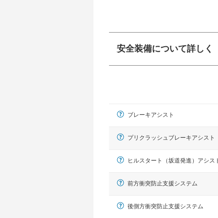
安全装備について詳しく
衝突防止
前走車や歩行者との
ーキアシスト、ABS
ブレーキアシスト
車線逸脱防止
車線のはみだしやふ
プアシストなどが装
プリクラッシュブレーキアシスト
運転・駐車支援
ヒルスタート（坂道発進）アシス
駐車をスムーズに行
グ・アシストやサイ
前方衝突防止支援システム
れています。
後側方衝突防止支援システム