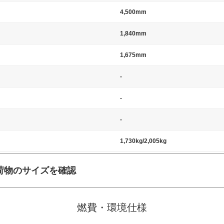
4,500mm
1,840mm
1,675mm
-
-
-
1,730kg/2,005kg
荷物のサイズを確認
施工の際には、1台当たりのスペースと駐車に必要な車路幅が、幅 2,500m
標準値（最低値）とされる事が多いようです。
燃費・環境仕様