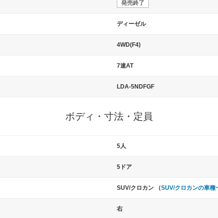
発売終了
ディーゼル
4WD(F4)
7速AT
LDA-5NDFGF
ボディ・寸法・定員
5人
5ドア
SUV/クロカン （
SUV/クロカンの車種
右