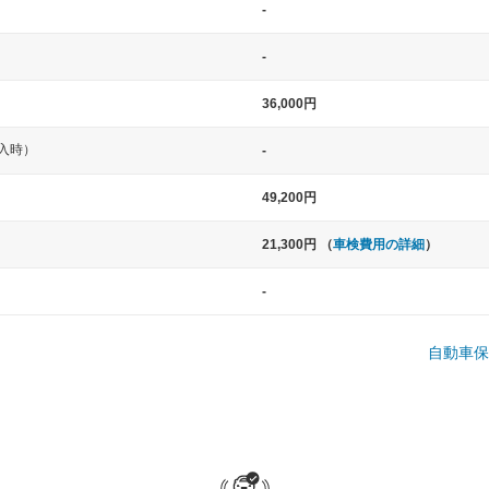
-
一般的な車体のサイズの目安
-
36,000円
入時）
-
49,200円
21,300円 （
車検費用の詳細
）
中型車
大型車
-
ト など
ノア、セレナ、プリウス、カローラ、ステ
クラウン、
ップワゴン など
ハイエースワ
自動車保
一般的な荷物のサイズの目安