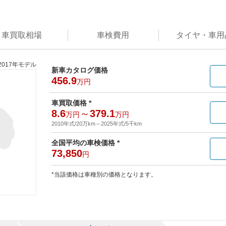
車買取
相場
車検
費用
タイヤ・
車用
2017年モデル
新車カタログ価格
456.9
万円
車買取価格 *
8.6
～
379.1
万円
万円
2010年式/20万km
～
2025年式/5千km
全国平均の車検価格 *
73,850
円
*当該価格は車種別の価格となります。