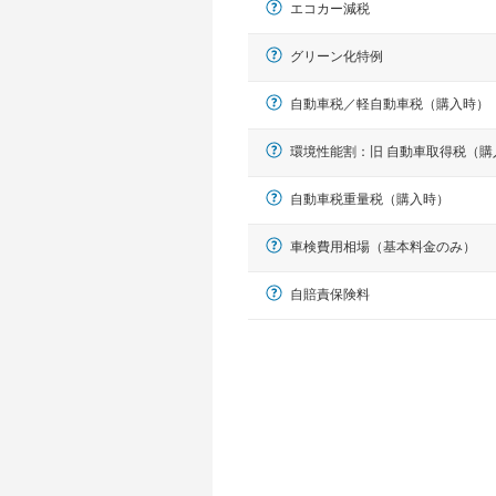
エコカー減税
グリーン化特例
自動車税／軽自動車税（購入時）
環境性能割：旧 自動車取得税（購
自動車税重量税（購入時）
車検費用相場（基本料金のみ）
軽自動車
自賠責保険料
N-BOX、ワゴンR、タント、アル