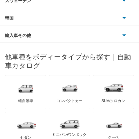
スウェーデン
オペル
ビュイック
ダイムラー
フィアット
プジョー
スズキ
サーブ
トランスポーター コンビ
フォルクスワーゲン
韓国
フォード
ベントレー
フェラーリ
ルノー
ダイハツ
ボルボ
パサート
ポルシェ
ヒョンデ
ポンティアック
輸入車その他
ランドローバー
マセラティ
ブガッティ
光岡自動車
パサートCC
メルセデス・ベンツ
デーウ
もっと見る
マーキュリー
BYD
ロータス
ランチア
他車種をボディータイプから探す｜自動
日産ディーゼル
もっと見る
パサートGTE
マイバッハ
キア
リンカーン
プロトン
車カタログ
ローバー
ランボルギーニ
日野自動車
パサートGTEヴァリアント
ブラバス
サンヨン
デロリアン
TD
ロールスロイス
デトマソ
三菱ふそう
パサートオールトラック
ミニ
ADモータース
サリーン
ドンカーブート
ジネッタ
アバルト
軽自動車
コンパクトカー
SUV/クロカン
UDトラックス
パサートワゴン
アルテガ
プリムス
バーキン
もっと見る
ケータハム
イノチェンティ
レクサス
パサートヴァリアント
テスラ
セアト
もっと見る
カーボディーズ
もっと見る
アキュラ
ビートル
ミニバン/ワンボック
ジープ
KTM
セダン
クーペ