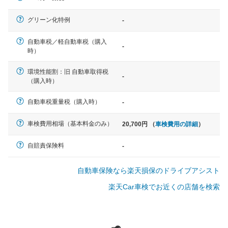
軽自動車
グリーン化特例
-
N-BOX、ワゴンR、タント、アル
ト など
自動車税／軽自動車税（購入
-
時）
環境性能割：旧 自動車取得税
-
（購入時）
中型車
ノア、セレナ、プリウス、カロー
自動車税重量税（購入時）
-
ラ、ステップワゴン など
車検費用相場（基本料金のみ）
20,700円 （
車検費用の詳細
）
自賠責保険料
-
大型車
自動車保険なら楽天損保のドライブアシスト
クラウン、アルファード、フォレ
スター、ハイエースワゴン、デリ
楽天Car車検でお近くの店舗を検索
カD:5 など