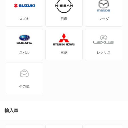
アルテオンシューティングブレーク
スズキ
日産
マツダ
イオス
イー・アップ!
スバル
三菱
レクサス
イー・ゴルフ
カラベル
カリフォルニア
その他
カルマンギア
クロスゴルフ
輸入車
クロスポロ