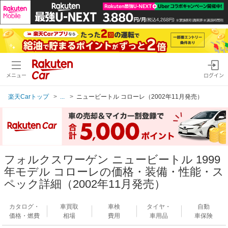
メニュー
ログイン
楽天Carトップ
...
ニュービートル コローレ（2002年11月発売）
フォルクスワーゲン ニュービートル 1999
年モデル コローレの価格・装備・性能・ス
ペック詳細（2002年11月発売）
カタログ・
車買取
車検
タイヤ・
自動
価格・燃費
相場
費用
車用品
車保険