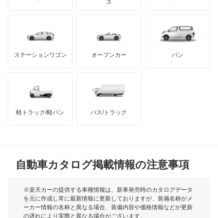
モーガン
ス
フェートン
もっと見る
ダッジ
アルテガ
バンデンプラス
ボーラ
GMC
マクラーレン
もっと見る
ステーションワゴン
オープンカー
バン
ポインター
ハマー
オースチン
ポロ
インフィニティ
モーリス
ポロ GTI
軽トラック/軽バン
バス/トラック
トライアンフ
もっと見る
マルチバン
MG
ユーロバン
自動車カタログ掲載情報の注意事項
ミニ
ルポ
モーク
※楽天カーの提供する車種情報は、新車発売時のカタログデータ
を元に作成し常に最新情報に更新しておりますが、装備名称がメ
ルータン
ーカー情報の名称と異なる場合、装備内容や価格情報などが更新
もっと見る
の遅れにより実際と異なる場合がございます。