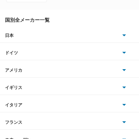
ゴルフヴァリアント
ザ ビートル
国別全メーカー一覧
シャラン
日本
トヨタ
シロッコ
ドイツ
日産
ジェッタ
AMG
アメリカ
ホンダ
タイプ2
BMW
キャデラック
イギリス
三菱
ティグアン
BMWアルピナ
クライスラー
TVR
イタリア
マツダ
ティグアンR
スマート
サターン
アストンマーティン
アルファロメオ
フランス
いすゞ
デリバリーバン
アウディ
シボレー
ジャガー
アウトビアンキ
シトロエン
スバル
トゥアレグ