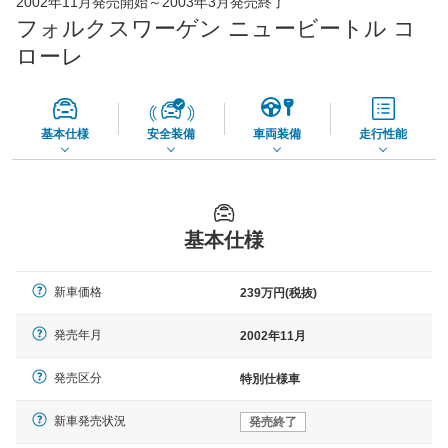
2002年11月発売開始～2003年3月発売終了
65,050
店舗を検索
円
フォルクスワーゲン ニュービートル コ
*当該価格は車種別の価格となります。
ローレ
基本仕様
安全装備
車両装備
走行性能
基本仕様
新車価格
239万円(税抜)
発売年月
2002年11月
発売区分
特別仕様車
新車発売状況
発売終了