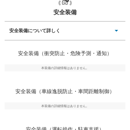
安全装備
一般的な荷物のサイズの目安
安全装備について詳しく
衝突防止
前走車や歩行者との衝突を回避するプリクラッシュブレ
安全装備（衝突防止・危険予測・通知）
ーキアシスト、ABSなどが装備されています。
危険予測・通知
本装備の詳細情報はありません。
見えにくい場所に潜む危険を予測・通知するためのシス
テムなどが装備されています。
車線逸脱防止
安全装備（車線逸脱防止・車間距離制御）
車線のはみだしやふらつきを防止するためにレーンキー
プアシストなどが装備されています
本装備の詳細情報はありません。
車間距離制御
安全な車間距離を保ちながら前車を追従するアダプティ
ブ・クルーズ・コントロールなどが装備されています。
安全装備（運転操作・駐車支援）