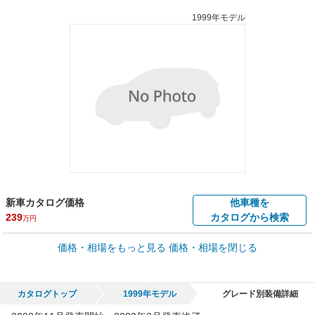
1999年モデル
新車カタログ価格
他車種を
239
カタログから検索
万円
車買取価格 *
価格・相場をもっと見る
価格・相場を閉じる
車買取相場
1.5
～
62.6
万円
万円
シミュレーション
2004年式/20万km
～
2005年式/5千km
カタログトップ
1999年モデル
グレード別装備詳細
全国平均の車検価格 *
楽天Car車検で