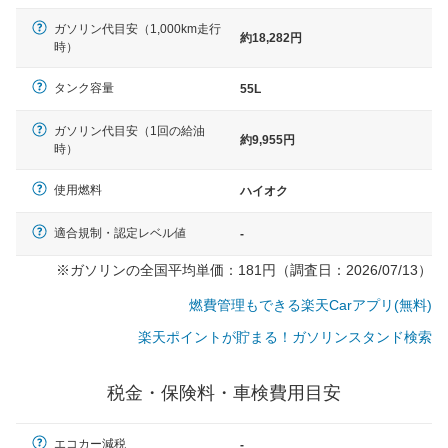
ガソリン代目安（1,000km走行
約18,282円
時）
タンク容量
55L
ガソリン代目安（1回の給油
約9,955円
時）
使用燃料
ハイオク
適合規制・認定レベル値
-
※ガソリンの全国平均単価：181円（調査日：2026/07/13）
燃費管理もできる楽天Carアプリ(無料)
楽天ポイントが貯まる！ガソリンスタンド検索
税金・保険料・車検費用目安
一般的な車体のサイズの目安
エコカー減税
-