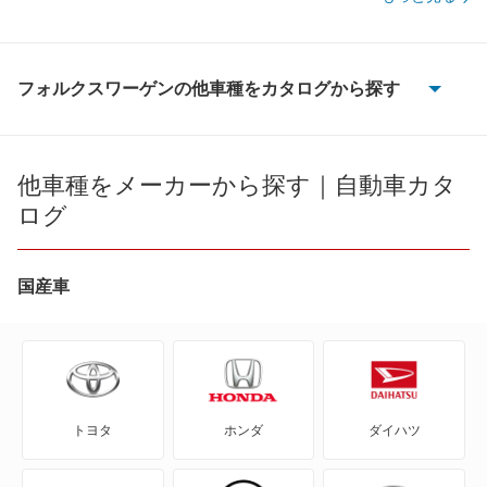
フォルクスワーゲンの他車種をカタログから探す
CC
ID.4
他車種をメーカーから探す｜自動車カタ
ログ
ID.Buzz
T-クロス
国産車
T-ロック
T-ロックR
トヨタ
ホンダ
ダイハツ
アップ!
アルテオン