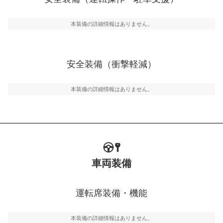
運転・駐車支援
駐車をスムーズに行うためにインテリジェンスパーキン
グ・アシストやサイドブラインドモニターなどが装備さ
本装備の詳細情報はありません。
れています。
衝撃軽減
万が一車体が衝撃を受けたときに、運転者・同乗者を守
安全装備（衝撃軽減）
るSRSエアバッグシステム、プリテンショナーシートベ
ルトなどが装備されています。
本装備の詳細情報はありません。
車両装備
運転席装備・機能
本装備の詳細情報はありません。