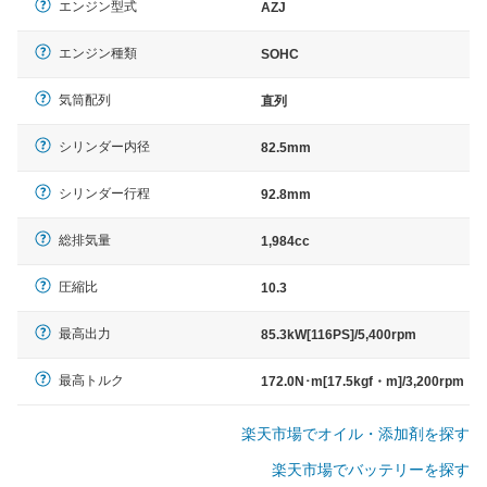
エンジン型式
AZJ
エンジン種類
SOHC
気筒配列
直列
シリンダー内径
82.5mm
シリンダー行程
92.8mm
総排気量
1,984cc
圧縮比
10.3
最高出力
85.3kW[116PS]/5,400rpm
最高トルク
172.0N･m[17.5kgf・m]/3,200rpm
楽天市場でオイル・添加剤を探す
楽天市場でバッテリーを探す