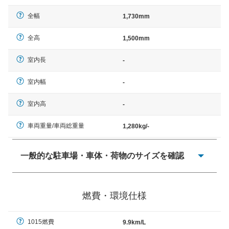
全幅
1,730mm
全高
1,500mm
室内長
-
室内幅
-
室内高
-
車両重量/車両総重量
1,280kg/-
一般的な駐車場・車体・荷物のサイズを確認
一般的に塗料などによる駐車場ライン施工の際には、1台
当たりのスペースと駐車に必要な車路幅が、幅 2,500mm
燃費・環境仕様
× 長さ 5,000mm 車路幅 5,000mmというサイズが標準値
（最低値）とされる事が多いようです。
1015燃費
9.9km/L