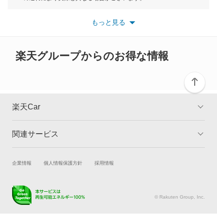
ヴァナゴン
※最新情報につきましては、各メーカーの情報をご確認くださ
い。
もっと見る
※また安全装備につきましては同名称の装備であっても動作範囲
ヴェント
や性能に違いがございますので、詳細情報は各メーカーの情報を
ご確認ください。
楽天グループからのお得な情報
もっと見る
楽天Car
関連サービス
TOP
よくある質問
キャンペーン一覧
試乗・商談
新車購入
企業情報
個人情報保護方針
採用情報
楽天Car車買取
車検予約
キズ修理予約
洗車・コーティング予約
© Rakuten Group, Inc.
メンテナンス管理
タイヤ・パーツ購入