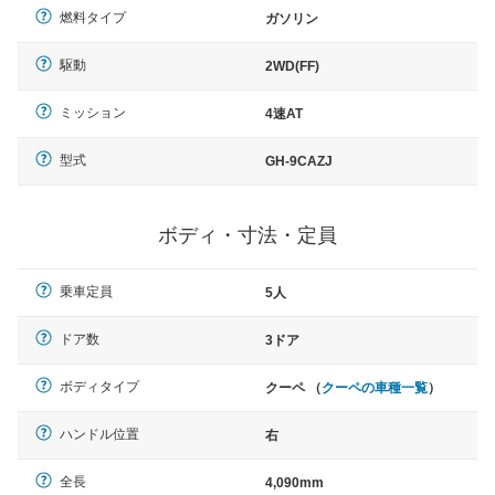
燃料タイプ
ガソリン
駆動
2WD(FF)
ミッション
4速AT
型式
GH-9CAZJ
ボディ・寸法・定員
乗車定員
5人
ドア数
3ドア
ボディタイプ
クーペ （
クーペの車種一覧
）
ハンドル位置
右
全長
4,090mm