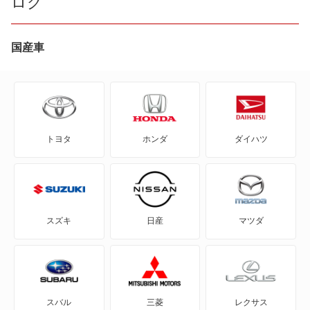
ログ
ID.Buzz
65,350
沖縄県
店舗を探す
円
T-クロス
国産車
T-ロック
T-ロックR
トヨタ
ホンダ
ダイハツ
アップ!
アルテオン
アルテオンシューティングブレーク
スズキ
日産
マツダ
イオス
イー・アップ!
スバル
三菱
レクサス
イー・ゴルフ