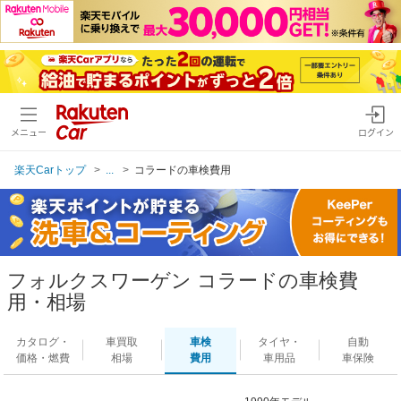
メニュー
ログイン
楽天Carトップ
...
コラードの車検費用
フォルクスワーゲン コラードの車検費
用・相場
カタログ・
車買取
車検
タイヤ・
自動
価格・燃費
相場
費用
車用品
車保険