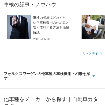
62,820
車検の記事・ノウハウ
香川県
店舗を探す
四
円
65,410
国
高知県
店舗を探す
円
車検の相場はどれくら
い？車検費用の仕組みと
68,430
徳島県
店舗を探す
円
安く依頼する方法を徹底
解説
58,710
福岡県
店舗を探す
円
2019-11-28
60,240
佐賀県
店舗を探す
円
もっと見る
九
65,080
長崎県
店舗を探す
円
州
63,800
熊本県
店舗を探す
円
フォルクスワーゲンの他車種の車検費用・相場を探
・
す
62,350
大分県
店舗を探す
円
CC
沖
66,700
宮崎県
店舗を探す
円
縄
ID.4
他車種をメーカーから探す｜自動車カタ
64,050
鹿児島県
店舗を探す
円