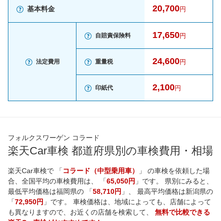
20,700
基本料金
円
17,650
自賠責保険料
円
24,600
法定費用
重量税
円
2,100
印紙代
円
フォルクスワーゲン コラード
楽天Car車検 都道府県別の車検費用・相場
楽天Car車検で 「
コラード（中型乗用車）
」 の車検を依頼した場
合、全国平均の車検費用は、 「
65,050円
」です。 県別にみると、
最低平均価格は
福岡県
の 「
58,710円
」、 最高平均価格は
新潟県
の
「
72,950円
」です。 車検価格は、地域によっても、店舗によって
も異なりますので、お近くの店舗を検索して、
無料で比較できる