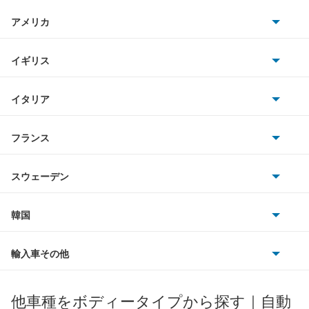
日産
タイプ2
AMG
アメリカ
ホンダ
ティグアン
BMW
キャデラック
イギリス
三菱
ティグアンR
BMWアルピナ
クライスラー
TVR
イタリア
マツダ
デリバリーバン
スマート
サターン
アストンマーティン
アルファロメオ
フランス
いすゞ
トゥアレグ
アウディ
シボレー
ジャガー
アウトビアンキ
シトロエン
スバル
トランスポーター コンビ
スウェーデン
オペル
ビュイック
ダイムラー
フィアット
プジョー
スズキ
サーブ
ニュービートル
フォルクスワーゲン
韓国
フォード
ベントレー
フェラーリ
ルノー
ダイハツ
ボルボ
パサート
ポルシェ
ヒョンデ
ポンティアック
輸入車その他
ランドローバー
マセラティ
ブガッティ
光岡自動車
パサートCC
メルセデス・ベンツ
デーウ
もっと見る
マーキュリー
BYD
ロータス
ランチア
他車種をボディータイプから探す｜自動
日産ディーゼル
もっと見る
パサートGTE