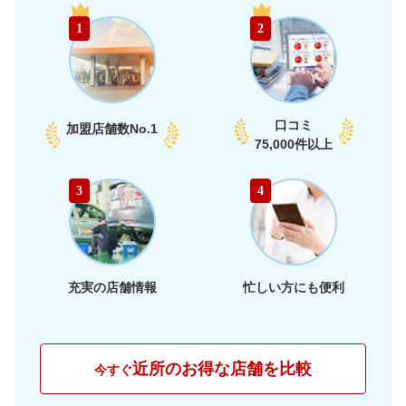
58,990
富山県
店舗を探す
円
1
2
部
60,290
石川県
店舗を探す
円
65,950
福井県
店舗を探す
円
口コミ
加盟店舗数
No.1
66,330
75,000件以上
愛知県
店舗を探す
円
65,910
静岡県
店舗を探す
東
円
3
4
66,030
海
岐阜県
店舗を探す
円
62,910
三重県
店舗を探す
円
充実の店舗情報
忙しい方にも便利
60,840
大阪府
店舗を探す
円
63,170
兵庫県
店舗を探す
円
近所のお得な店舗を比較
今すぐ
61,070
京都府
店舗を探す
近
円