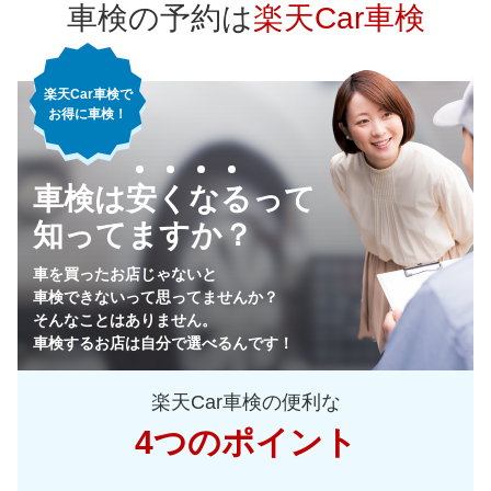
車検の予約は
楽天Car車検
66,410
神奈川県
店舗を探す
円
楽天Car車検で
62,900
千葉県
店舗を探す
円
お得に車検！
67,640
埼玉県
店舗を探す
関
円
車検は安くなるって
68,330
東
茨城県
店舗を探す
円
知ってますか？
64,930
栃木県
店舗を探す
円
車を買ったお店じゃないと
車検できないって思ってませんか？
64,170
群馬県
店舗を探す
円
そんなことはありません。
車検するお店は自分で選べるんです！
65,750
山梨県
店舗を探す
円
楽天Car車検の便利な
69,520
長野県
店舗を探す
円
4つのポイント
72,950
新潟県
店舗を探す
円
中