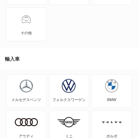
カラベル
カリフォルニア
その他
カルマンギア
クロスゴルフ
輸入車
クロスポロ
ゴルフ
メルセデスベンツ
フォルクスワーゲン
BMW
ゴルフ GTE
ゴルフ オールトラック
ゴルフR
アウディ
ミニ
ボルボ