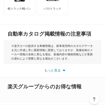
モーリス
ポロ GTI
軽トラック/軽バン
バス/トラック
トライアンフ
もっと見る
マルチバン
MG
ユーロバン
自動車カタログ掲載情報の注意事項
ミニ
ルポ
モーク
※楽天カーの提供する車種情報は、新車発売時のカタログデータ
を元に作成し常に最新情報に更新しておりますが、装備名称がメ
ルータン
ーカー情報の名称と異なる場合、装備内容や価格情報などが更新
もっと見る
の遅れにより実際と異なる場合がございます。
ヴァナゴン
※最新情報につきましては、各メーカーの情報をご確認くださ
い。
もっと見る
※また安全装備につきましては同名称の装備であっても動作範囲
ヴェント
や性能に違いがございますので、詳細情報は各メーカーの情報を
ご確認ください。
楽天グループからのお得な情報
もっと見る