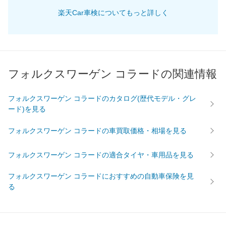
楽天Car車検についてもっと詳しく
61,260
畿
滋賀県
店舗を探す
円
65,800
奈良県
店舗を探す
円
66,610
和歌山県
店舗を探す
円
フォルクスワーゲン コラードの関連情報
61,390
岡山県
店舗を探す
円
フォルクスワーゲン コラードのカタログ(歴代モデル・グレ
ード)を見る
61,510
広島県
店舗を探す
円
中
フォルクスワーゲン コラードの車買取価格・相場を見る
62,480
鳥取県
店舗を探す
円
国
フォルクスワーゲン コラードの適合タイヤ・車用品を見る
68,020
島根県
店舗を探す
円
フォルクスワーゲン コラードにおすすめの自動車保険を見
64,030
山口県
店舗を探す
る
円
63,120
愛媛県
店舗を探す
円