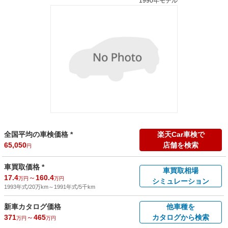
1990年モデル
全国平均の車検価格 *
楽天Car車検で
65,050
店舗を検索
円
車買取価格 *
車買取相場
17.4
～
160.4
万円
万円
シミュレーション
1993年式/20万km
～
1991年式/5千km
新車カタログ価格
他車種を
371
～
465
カタログから検索
万円
万円