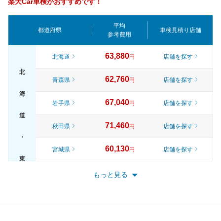
楽天Car車検がおすすめです！
平均
都道府県
車検見積り店舗
参考費用
63,880
北海道
店舗を探す
円
北
62,760
青森県
店舗を探す
円
海
67,040
岩手県
店舗を探す
円
道
71,460
秋田県
店舗を探す
円
・
60,130
宮城県
店舗を探す
円
東
65,820
山形県
店舗を探す
円
もっと見る
北
70,920
福島県
店舗を探す
円
72,570
東京都
店舗を探す
円