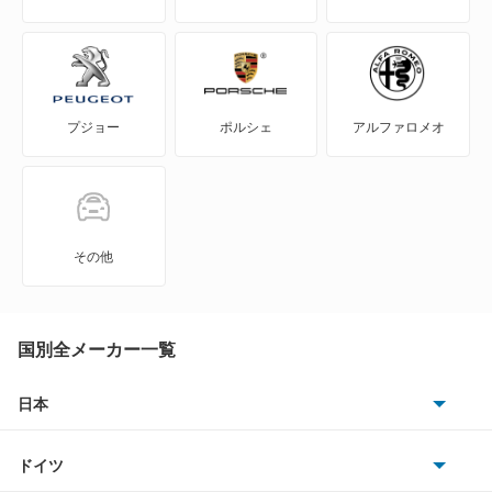
ゴルフR ヴァリアント
ゴルフトゥーラン
プジョー
ポルシェ
アルファロメオ
ゴルフプラス
ゴルフワゴン
ゴルフヴァリアント
その他
ザ ビートル
シャラン
国別全メーカー一覧
シロッコ
日本
トヨタ
ジェッタ
ドイツ