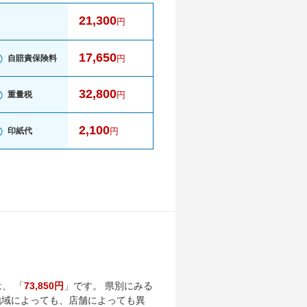
21,300
円
17,650
自賠責保険料
円
32,800
重量税
円
2,100
印紙代
円
、 「
73,850円
」です。 県別にみる
地域によっても、店舗によっても異