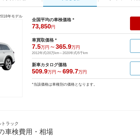
2018年モデル
全国平均の車検価格 *
73,850
円
車買取価格 *
7.5
～
365.9
万円
万円
2012年式/20万km
～
2020年式/5千km
新車カタログ価格
509.9
～
699.7
万円
万円
*当該価格は車種別の価格となります。
ルトラック
均の車検費用・相場