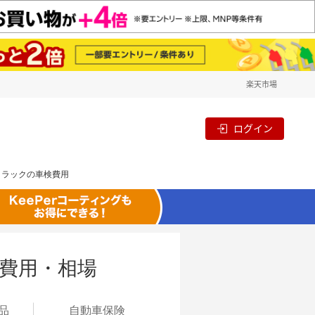
楽天市場
ログイン
トラックの車検費用
費用・相場
品
自動
車保険