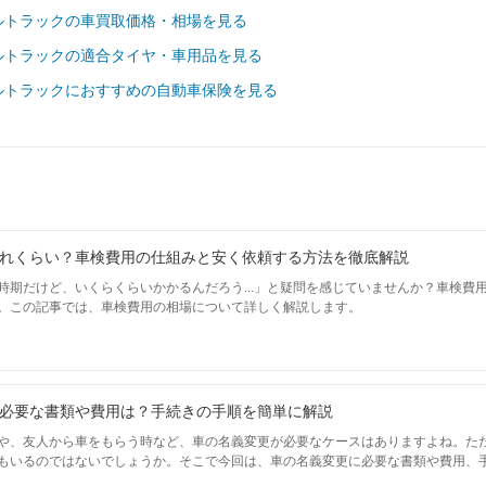
ルトラックの車買取価格・相場を見る
74,580
岐阜県
円
ルトラックの適合タイヤ・車用品を見る
71,560
三重県
ルトラックにおすすめの自動車保険を見る
円
69,470
大阪府
円
ウ
71,700
兵庫県
円
れくらい？車検費用の仕組みと安く依頼する方法を徹底解説
69,870
京都府
円
時期だけど、いくらくらいかかるんだろう...」と疑問を感じていませんか？車検費
。この記事では、車検費用の相場について詳しく解説します。
69,750
滋賀県
円
74,430
奈良県
円
必要な書類や費用は？手続きの手順を簡単に解説
や、友人から車をもらう時など、車の名義変更が必要なケースはありますよね。た
75,240
和歌山県
もいるのではないでしょうか。そこで今回は、車の名義変更に必要な書類や費用、
円