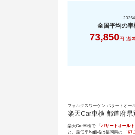
2026
全国平均の車
73,850
円 (基
フォルクスワーゲン パサートオー
楽天Car車検 都道府
楽天Car車検で 「
パサートオールト
と、最低平均価格は
福岡県
の 「
67