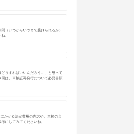
店舗を探す
店舗を探す
期間（いつからいつまで受けられるか）
いね。
店舗を探す
店舗を探す
はどうすればいいんだろう…」と思って
店舗を探す
今回は、車検証再発行について必要書類
店舗を探す
店舗を探す
検にかかる法定費用の内訳や、車検の合
参考にしてみてくださいね。
店舗を探す