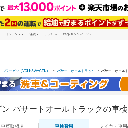
コンテンツ
保険
アプリ
お得/キャンペーン
楽天Carマガジン
キャンペーン一覧
ツ購入
自動車保険
楽天Carアプリ
自動車カタログ
ービス
楽天マイカー割
スワーゲン（VOLKSWAGEN）
パサートオールトラック
パサートオール
ン パサートオールトラックの車検
車買取
相場
車検
費用
タイヤ・
車用