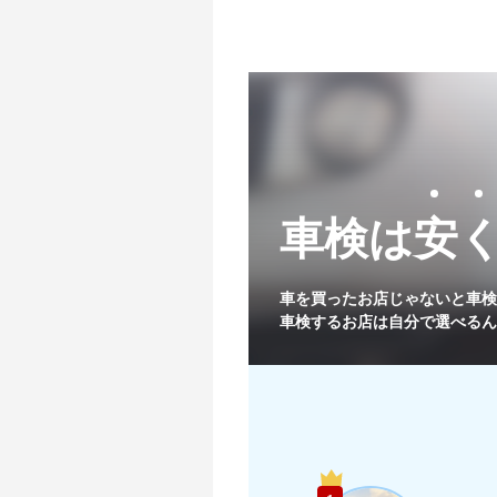
車検は安
関東
車を買ったお店じゃないと
車検
車検するお店は自分で選べるん