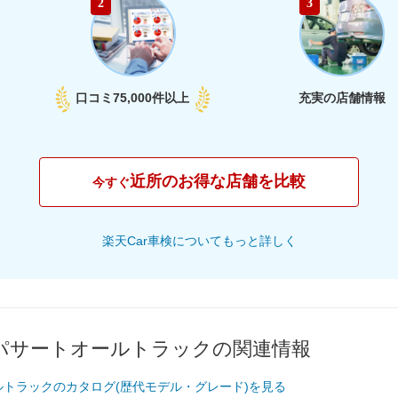
2
3
74,680
山梨県
円
78,760
長野県
円
口コミ
75,000件以上
充実の店舗情報
81,870
新潟県
円
67,250
富山県
円
近所のお得な店舗を比較
今すぐ
68,670
石川県
円
楽天Car車検についてもっと詳しく
74,240
福井県
円
74,840
愛知県
円
パサートオールトラックの関連情報
74,640
静岡県
円
ルトラックのカタログ(歴代モデル・グレード)を見る