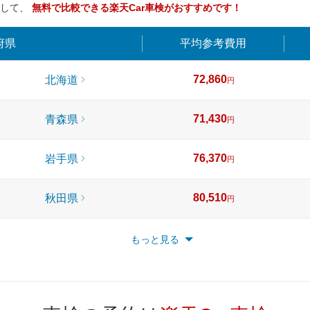
索して、
無料で比較できる楽天Car車検がおすすめです！
府県
平均
参考費用
72,860
北海道
円
71,430
青森県
円
76,370
岩手県
円
80,510
秋田県
円
69,140
宮城県
もっと見る
円
74,730
山形県
円