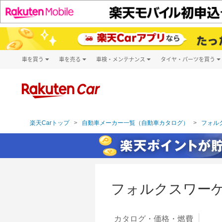
車を買う
車を売る
車検・メンテナンス
タイヤ・パーツを買う
試乗・商談
楽天Car車買取
車検予約
タイヤ・パー
キズ修理予約
新車
タイヤ交換サ
洗車・コーティング予約
メンテナンス管理
楽天Carトップ
自動車メーカー一覧（自動車カタログ）
フォルク
フォルクスワーゲ
カタログ・
価格・燃費