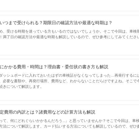
70,120
岡山県
円
いつまで受けられる？期限日の確認方法や最適な時期は？
69,890
広島県
円
め、受ける時期を迷っている方もいるのではないでしょうか。そこで今回は、車検
！満了日の確認方法や最適な時期も解説しているので、ぜひ参考にしてみてくださ
70,760
鳥取県
円
76,820
島根県
円
にかかる費用・時間は？理由書・委任状の書き方も解説
ダッシュボードに入れておいたはずの車検証がなくなってしまった…再発行するに
72,880
山口県
、必要な書類や、再発行場所、費用など、わからないことだらけですよね。そこで
円
続きについて解説します。
71,440
愛媛県
円
定費用の内訳とは？諸費用などの計算方法も解説
71,510
香川県
円
って、何にどれぐらいかかるんだろう...」と思っていませんか？そこで今回は、車
方法について解説します。カード払いする方法についても解説しているので、ぜひ
74,000
高知県
円