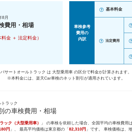
基本料金
年8月
検費用・相場
車検参考
費用の
本料金 ＋ 法定料金）
内訳
法定費用
パサートオールトラック は 大型乗用車 の区分で料金が計算されます。
※本料金には、楽天Car車検のネット割引が適用されています。
ルトラック
県別の車検費用・相場
ラック（大型乗用車）
」 の車検を依頼した場合、全国平均の車検費用は
,180円
」、 最高平均価格は
東京都
の「
82,310円
」です。 車検価格は、