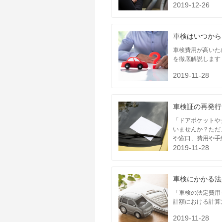
2019-12-26
車検はいつから
車検費用が高いた
を徹底解説します
中国
2019-11-28
車検証の再発行
「ドアポケットや
いませんか？ただ
や窓口、費用や手
2019-11-28
車検にかかる法
「車検の法定費用
四国
計額における計算
2019-11-28