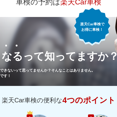
車検の予約は
楽天Car車検
79,780
福島県
円
82,310
東京都
円
楽天Car車検で
お得に車検！
75,490
神奈川県
円
71,330
千葉県
円
くなるって
知ってますか
76,700
埼玉県
円
できないって思ってませんか？
そんなことはありません。
です！
77,100
茨城県
円
73,620
栃木県
円
4つのポイント
楽天Car車検の便利な
72,690
群馬県
円