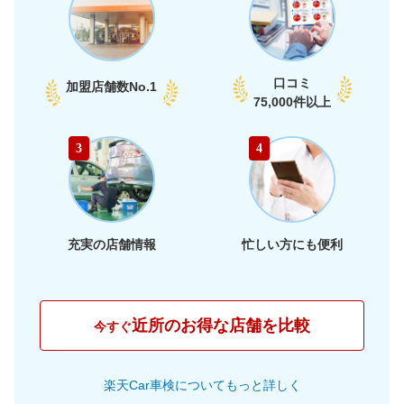
口コミ
加盟店舗数
No.1
75,000件以上
3
4
充実の店舗情報
忙しい方にも便利
近所のお得な店舗を比較
今すぐ
楽天Car車検についてもっと詳しく