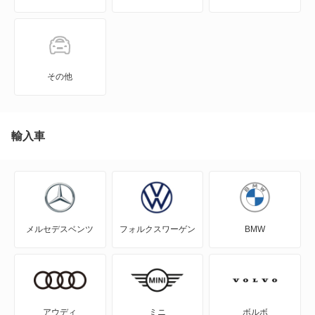
カラベル
カリフォルニア
その他
カルマンギア
クロスゴルフ
輸入車
クロスポロ
コラード
メルセデスベンツ
フォルクスワーゲン
BMW
ゴルフ
ゴルフ GTE
ゴルフ オールトラック
アウディ
ミニ
ボルボ