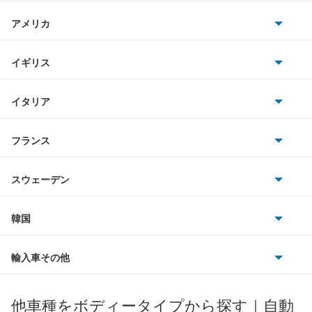
日産
ジェッタ
AMG
アメリカ
ホンダ
タイプ2
BMW
キャデラック
イギリス
三菱
ティグアン
BMWアルピナ
クライスラー
TVR
イタリア
マツダ
ティグアンR
スマート
サターン
アストンマーティン
アルファロメオ
フランス
いすゞ
デリバリーバン
アウディ
シボレー
ジャガー
アウトビアンキ
シトロエン
スバル
トゥアレグ
スウェーデン
オペル
ビュイック
ダイムラー
フィアット
プジョー
スズキ
サーブ
ニュービートル
フォルクスワーゲン
韓国
フォード
ベントレー
フェラーリ
ルノー
ダイハツ
ボルボ
パサート
ポルシェ
ヒョンデ
ポンティアック
輸入車その他
ランドローバー
マセラティ
ブガッティ
光岡自動車
パサートCC
メルセデス・ベンツ
デーウ
もっと見る
マーキュリー
BYD
ロータス
ランチア
他車種をボディータイプから探す｜自動
日産ディーゼル
もっと見る
パサートGTE