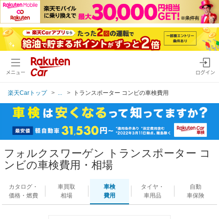
メニュー
ログイン
楽天Carトップ
...
トランスポーター コンビの車検費用
フォルクスワーゲン トランスポーター コ
ンビの車検費用・相場
カタログ・
車買取
車検
タイヤ・
自動
価格・燃費
相場
費用
車用品
車保険