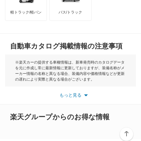
モーリス
ポロ GTI
軽トラック/軽バン
バス/トラック
トライアンフ
もっと見る
マルチバン
MG
ユーロバン
自動車カタログ掲載情報の注意事項
ミニ
ルポ
モーク
※楽天カーの提供する車種情報は、新車発売時のカタログデータ
を元に作成し常に最新情報に更新しておりますが、装備名称がメ
ルータン
ーカー情報の名称と異なる場合、装備内容や価格情報などが更新
もっと見る
の遅れにより実際と異なる場合がございます。
ヴァナゴン
※最新情報につきましては、各メーカーの情報をご確認くださ
い。
もっと見る
※また安全装備につきましては同名称の装備であっても動作範囲
ヴェント
や性能に違いがございますので、詳細情報は各メーカーの情報を
ご確認ください。
楽天グループからのお得な情報
もっと見る