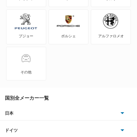
ゴルフR
ゴルフR ヴァリアント
プジョー
ポルシェ
アルファロメオ
ゴルフトゥーラン
ゴルフプラス
ゴルフワゴン
その他
ゴルフヴァリアント
ザ ビートル
国別全メーカー一覧
シャラン
日本
トヨタ
シロッコ
ドイツ