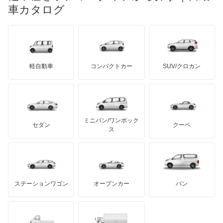
マイバッハ
キア
リンカーン
プロトン
車カタログ
ローバー
ランボルギーニ
日野自動車
パサートGTEヴァリアント
ブラバス
サンヨン
デロリアン
TD
ロールスロイス
デトマソ
三菱ふそう
パサートオールトラック
ミニ
ADモータース
サリーン
ドンカーブート
ジネッタ
アバルト
軽自動車
コンパクトカー
SUV/クロカン
UDトラックス
パサートワゴン
アルテガ
プリムス
バーキン
もっと見る
ケータハム
イノチェンティ
レクサス
パサートヴァリアント
テスラ
セアト
もっと見る
カーボディーズ
もっと見る
アキュラ
ビートル
ミニバン/ワンボック
ジープ
KTM
セダン
クーペ
モーガン
ス
フェートン
もっと見る
ダッジ
アルテガ
バンデンプラス
ボーラ
GMC
マクラーレン
もっと見る
ステーションワゴン
オープンカー
バン
ポインター
ハマー
オースチン
ポロ
インフィニティ