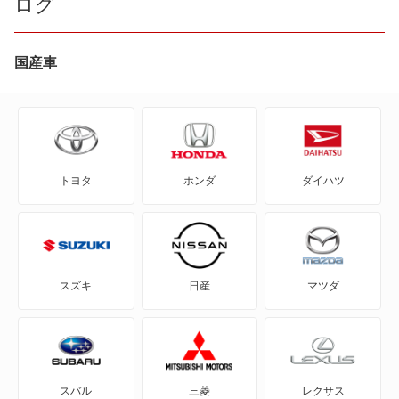
ログ
ID.Buzz
T-クロス
国産車
T-ロック
T-ロックR
トヨタ
ホンダ
ダイハツ
アップ!
アルテオン
アルテオンシューティングブレーク
スズキ
日産
マツダ
イオス
イー・アップ!
スバル
三菱
レクサス
イー・ゴルフ