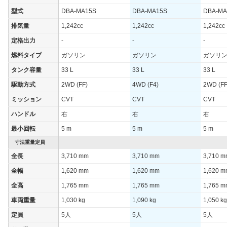
WLTCモード
-
-
-
型式
DBA-MA15S
DBA-MA15S
DBA-MA
WLTCモード(市
-
-
-
排気量
1,242cc
1,242cc
1,242cc
街地)
定格出力
-
-
-
WLTCモード(郊
-
-
-
外)
燃料タイプ
ガソリン
ガソリン
ガソリ
WLTCモード(高
タンク容量
33 L
33 L
33 L
-
-
-
速道路)
駆動方式
2WD (FF)
4WD (F4)
2WD (FF
JC08モード
20.6km/L
19.4km/L
25.4km/
ミッション
CVT
CVT
CVT
1015モード
-
-
-
ハンドル
右
右
右
60km定地
-
-
-
最小回転
5 m
5 m
5 m
装備詳細を見る
装備詳細を見る
装備
装備オプション
寸法重量定員
全長
3,710 mm
3,710 mm
3,710 
全幅
1,620 mm
1,620 mm
1,620 
全高
1,765 mm
1,765 mm
1,765 
車両重量
1,030 kg
1,090 kg
1,050 kg
定員
5人
5人
5人