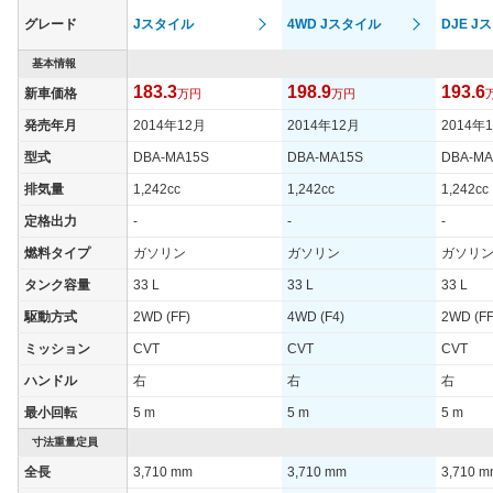
ントに鈍く輝くような色合いを採用している。メーターにもイン
グレード
Jスタイル
4WD Jスタイル
DJE J
テリアカラーにマッチした赤を配色し、斜体をかけた数字などに
よりこだわり感を表現している。ソリオバンディッドに搭載され
基本情報
ているエンジンは、最高出力91ps、最大トルク118Nmを発生す
183.3
198.9
193.6
新車価格
万円
万円
る1.2L直列４気筒DOHCで、モーター機能付発電機のISGとリチ
ウムイオンバッテリーを組み合わせたマイルドハイブリッドシス
発売年月
2014年12月
2014年12月
2014年
テムを採用。減速時のエネルギーを利用して発電し、専用バッテ
リーに充電。加速時には、その電力を用いてモーターでエンジン
型式
DBA-MA15S
DBA-MA15S
DBA-MA
をアシストし、燃料消費を抑制するので、WLTCモードで18.4～
排気量
1,242cc
1,242cc
1,242cc
19.6km/Lという優れた燃費性能を実現。組み合わされるミッショ
ンはCVTのみで、駆動方式は全グレードで2WD（FF）と4WDを
定格出力
-
-
-
選ぶことができる。安全装備は進化したスズキの予防安全技術
燃料タイプ
ガソリン
ガソリン
ガソリ
「スズキセーフティサポート」を搭載。これは衝突被害軽減ブレ
ーキの「デュアルカメラブレーキサポート」をはじめ、前後の誤
タンク容量
33 L
33 L
33 L
発進抑制機能、アダプティブクルーズコントロールそして、ドラ
イバーの視線上に必要な情報を表示するヘッドアップディスプレ
駆動方式
2WD (FF)
4WD (F4)
2WD (FF
イなど12の運転支援機能を搭載し、クラストップレベルの安全性
ミッション
CVT
CVT
CVT
能を達成している。（2020.11）
ハンドル
右
右
右
最小回転
5 m
5 m
5 m
寸法重量定員
全長
3,710 mm
3,710 mm
3,710 