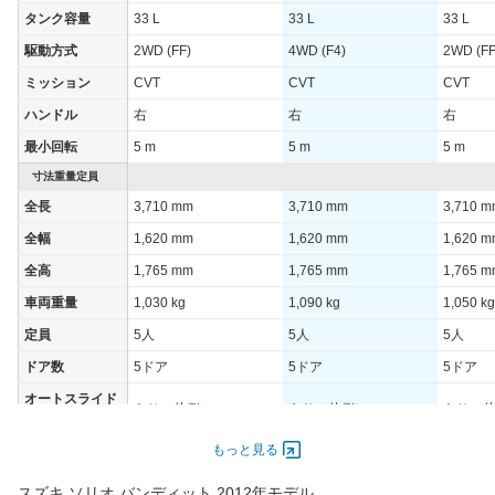
WLTCモード(高
タンク容量
33 L
33 L
33 L
-
-
-
速道路)
駆動方式
2WD (FF)
4WD (F4)
2WD (FF
JC08モード
20.6km/L
19.4km/L
25.4km/
ミッション
CVT
CVT
CVT
1015モード
-
-
-
ハンドル
右
右
右
60km定地
-
-
-
最小回転
5 m
5 m
5 m
装備詳細を見る
装備詳細を見る
装備
装備オプション
寸法重量定員
全長
3,710 mm
3,710 mm
3,710 
全幅
1,620 mm
1,620 mm
1,620 
全高
1,765 mm
1,765 mm
1,765 
車両重量
1,030 kg
1,090 kg
1,050 kg
定員
5人
5人
5人
ドア数
5ドア
5ドア
5ドア
オートスライド
あり（片側）
あり（片側）
あり（
ドア
エンジン
もっと見る
最高出力
67.00 [91]/ 6,000
67.00 [91]/ 6,000
67.00 [9
スズキ ソリオ バンディット 2012年モデル