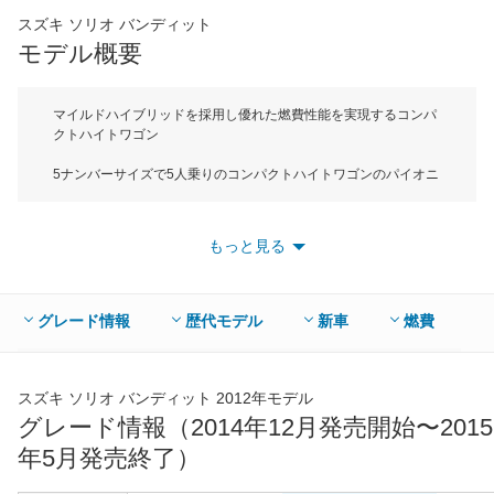
スズキ ソリオ バンディット
*当該価格は車種別の価格となります。
モデル概要
マイルドハイブリッドを採用し優れた燃費性能を実現するコンパ
クトハイトワゴン
5ナンバーサイズで5人乗りのコンパクトハイトワゴンのパイオニ
アがスズキソリオ。このスズキソリオが2020年11月にフルモデ
ルチェンジを行い、4代目モデルが登場した。モデル体系は先代
同様標準車のソリオと存在感のある外観デザインを採用したソリ
もっと見る
オバンディッドの2種類を用意。先代モデルでユーザーからの要
望の多かった「後席を快適にしてほしい」「荷室を大きくしてほ
しい」そして、「安全装備への期待」という声に応えるために、
ボディサイズは全長3790mm×全幅1645mm×全高1745mmとな
グレード情報
歴代モデル
新車
燃費
り、先代モデルより全長が80mm延長されている。ソリオバンデ
ィッドの外観デザインは、上質かつ個性的なスタイルによって存
在感が抜群。圧倒的な迫力あるフロントマスクは上がポジション
ランプ、下がヘッドランプという2段構えの独創的なヘッドラン
スズキ ソリオ バンディット 2012年モデル
プと細部まで作り込んだ立体感のあるフロントグリルが特徴。そ
グレード情報（2014年12月発売開始〜2015
してリアのコンビネーションランプはクリアタイプを採用し、精
年5月発売終了）
悍なイメージを強調している。一方のインテリアは大人のこだわ
りを感じる空間を演出するため、ボルドーとブラックを基調とし
たコーディネイトで上質感を表現。さらにシート表皮にはアクセ