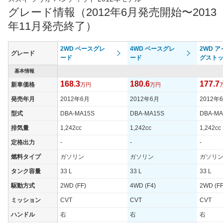
最高トルク
118 [12]/ 6,000
118 [12]/ 6,000
118 [12]
グレード情報（2012年6月発売開始〜2013
過給機
-
-
-
年11月発売終了）
タイヤ
タイヤサイズ
2WD ベースグレ
4WD ベースグレ
2WD 
165/60R15 77H
165/60R15 77H
165/60R
グレード
(前)
ード
ード
グスト
タイヤサイズ
基本情報
165/60R15 77H
165/60R15 77H
165/60R
(後)
168.3
180.6
177.7
新車価格
万円
万円
燃費
発売年月
2012年6月
2012年6月
2012年
WLTCモード
-
-
-
型式
DBA-MA15S
DBA-MA15S
DBA-MA
WLTCモード(市
-
-
-
排気量
1,242cc
1,242cc
1,242cc
街地)
定格出力
-
-
-
WLTCモード(郊
-
-
-
外)
燃料タイプ
ガソリン
ガソリン
ガソリ
WLTCモード(高
タンク容量
33 L
33 L
33 L
-
-
-
速道路)
駆動方式
2WD (FF)
4WD (F4)
2WD (FF
JC08モード
20.6km/L
19.4km/L
25.4km/
ミッション
CVT
CVT
CVT
1015モード
-
-
-
ハンドル
右
右
右
60km定地
-
-
-