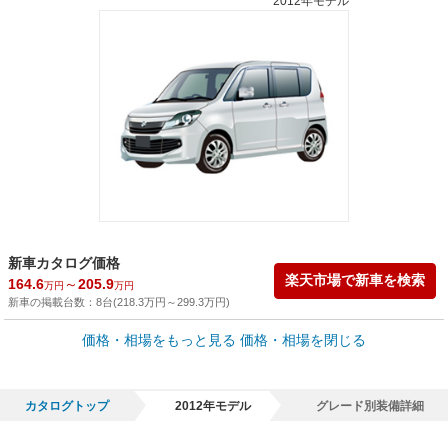
2012年モデル
新車カタログ価格
楽天市場で新車を検索
164.6
～
205.9
万円
万円
新車の掲載台数：
8
台(
218.3
万円
～
299.3
万円
)
車買取価格 *
価格・相場をもっと見る
価格・相場を閉じる
車買取相場
2.2
～
200.4
万円
万円
シミュレーション
2013年式/20万km
～
2026年式/5千km
カタログトップ
2012年モデル
グレード別装備詳細
全国平均の車検価格 *
楽天Car車検で
65,050
店舗を検索
円