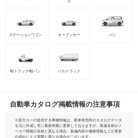
モーガン
ス
スイフト
もっと見る
ダッジ
アルテガ
バンデンプラス
スプラッシュ
GMC
マクラーレン
もっと見る
ステーションワゴン
オープンカー
バン
スペーシア
ハマー
オースチン
スペーシア カスタム
インフィニティ
モーリス
スペーシア ギア
軽トラック/軽バン
バス/トラック
トライアンフ
もっと見る
スペーシア ベース
MG
セルボ
自動車カタログ掲載情報の注意事項
ミニ
セルボモード
モーク
※楽天カーの提供する車種情報は、新車発売時のカタログデータ
を元に作成し常に最新情報に更新しておりますが、装備名称がメ
ソリオ
ーカー情報の名称と異なる場合、装備内容や価格情報などが更新
もっと見る
の遅れにより実際と異なる場合がございます。