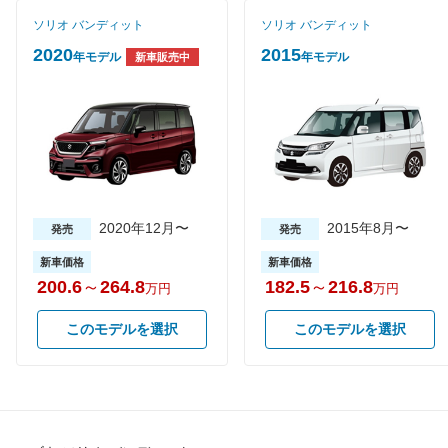
タイヤサイズ
ソリオ バンディット
ソリオ バンディット
165/60R15 77H
165/60R15 77H
165/60R
(後)
2020
2015
年モデル
年モデル
新車販売中
燃費
WLTCモード
-
-
-
WLTCモード(市
-
-
-
街地)
WLTCモード(郊
-
-
-
外)
WLTCモード(高
2020年12月〜
-
-
2015年8月〜
-
発売
発売
速道路)
新車価格
新車価格
JC08モード
20.6km/L
18km/L
21.8km/
200.6
～
264.8
182.5
～
216.8
万円
万円
1015モード
21km/L
20km/L
-
60km定地
-
-
-
このモデルを選択
このモデルを選択
装備詳細を見る
装備詳細を見る
装備
装備オプション