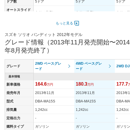
ドア数
5ドア
5ドア
5ドア
オートスライド
あり（片側）
あり（片側）
あり（
ドア
エンジン
もっと見る
最高出力
67.00 [91]/ 6,000
67.00 [91]/ 6,000
67.00 [9
スズキ ソリオ バンディット 2012年モデル
最高トルク
118 [12]/ 4,800
118 [12]/ 4,800
118 [12]
グレード情報（2013年11月発売開始〜2014
過給機
-
-
-
年8月発売終了）
タイヤ
タイヤサイズ
2WD ベースグレ
4WD ベースグレ
165/60R15 77H
165/60R15 77H
165/60R
グレード
2WD DJ
(前)
ード
ード
タイヤサイズ
基本情報
165/60R15 77H
165/60R15 77H
165/60R
(後)
164.6
180.3
177.7
新車価格
万円
万円
燃費
発売年月
2013年11月
2013年11月
2013年
WLTCモード
-
-
-
型式
DBA-MA15S
DBA-MA15S
DBA-MA
WLTCモード(市
-
-
-
排気量
1,242cc
1,242cc
1,242cc
街地)
定格出力
-
-
-
WLTCモード(郊
-
-
-
外)
燃料タイプ
ガソリン
ガソリン
ガソリ