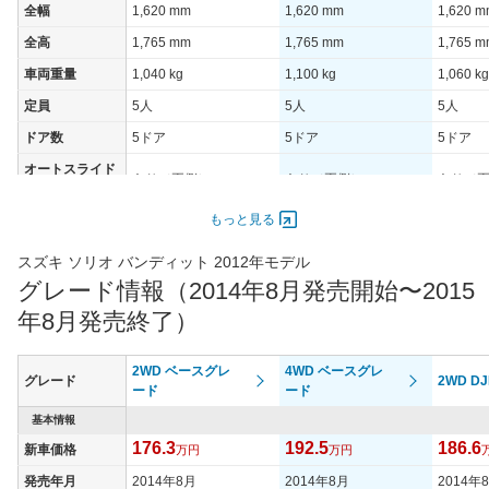
全幅
1,620 mm
1,620 mm
1,620 
全高
1,765 mm
1,765 mm
1,765 
車両重量
1,040 kg
1,100 kg
1,060 kg
定員
5人
5人
5人
ドア数
5ドア
5ドア
5ドア
オートスライド
あり（両側）
あり（両側）
あり（
ドア
エンジン
もっと見る
最高出力
67.00 [91]/ 6,000
67.00 [91]/ 6,000
67.00 [9
スズキ ソリオ バンディット 2012年モデル
最高トルク
118 [12]/ 4,000
118 [12]/ 4,000
118 [12]
グレード情報（2014年8月発売開始〜2015
過給機
-
-
-
年8月発売終了）
タイヤ
タイヤサイズ
2WD ベースグレ
4WD ベースグレ
165/60R15 77H
165/60R15 77H
165/60R
グレード
2WD DJ
(前)
ード
ード
タイヤサイズ
基本情報
165/60R15 77H
165/60R15 77H
165/60R
(後)
176.3
192.5
186.6
新車価格
万円
万円
燃費
発売年月
2014年8月
2014年8月
2014年