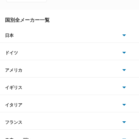
カルタスクレセント
カルタスクレセントワゴン
国別全メーカー一覧
カルタスワゴン
日本
トヨタ
キザシ
ドイツ
日産
キャラ
AMG
アメリカ
ホンダ
キャリイダンプ
BMW
キャデラック
イギリス
三菱
キャリイトラック
BMWアルピナ
クライスラー
TVR
イタリア
マツダ
キャリイバン
スマート
サターン
アストンマーティン
アルファロメオ
フランス
いすゞ
クルーズ
アウディ
シボレー
ジャガー
アウトビアンキ
シトロエン
スバル
クロスビー