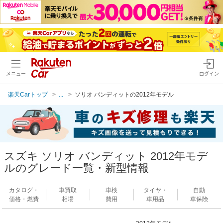
メニュー
ログイン
楽天Carトップ
...
ソリオ バンディットの2012年モデル
スズキ ソリオ バンディット 2012年モデ
ルのグレード一覧・新型情報
カタログ・
車買取
車検
タイヤ・
自動
価格・燃費
相場
費用
車用品
車保険