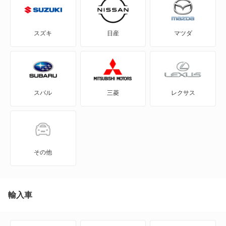
もっと見る
X-90
スズキ
日産
マツダ
アルト
アルト エコ
スバル
三菱
レクサス
アルトバン
アルトラパン
アルトラパン LC
その他
アルトラパン ショコラ
アルトワークス
輸入車
イグニス