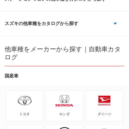
エリオ
カルタスクレセントワゴン
スズキの他車種をカタログから探す
e エブリイ
カルタスワゴン
e ビターラ
他車種をメーカーから探す｜自動車カタ
クルーズ
ログ
KEI
シボレー MW
MRワゴン
国産車
ソリオ
MRワゴン エコ
ワゴンRソリオ
SX4
ワゴンRプラス
トヨタ
ホンダ
ダイハツ
SX4 Sクロス
ワゴンRワイド
SX4セダン