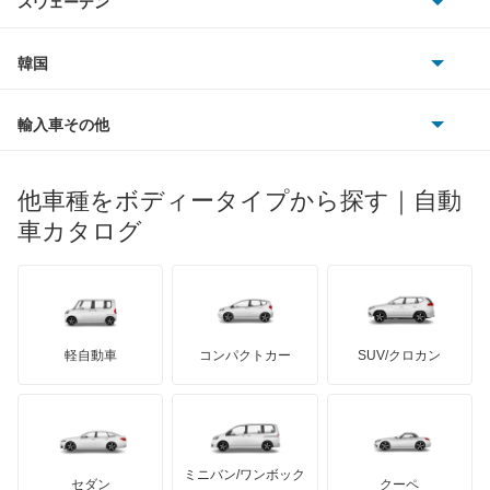
スウェーデン
オペル
ビュイック
ダイムラー
フィアット
プジョー
スズキ
サーブ
グランドエスクード
フォルクスワーゲン
韓国
フォード
ベントレー
フェラーリ
ルノー
ダイハツ
ボルボ
シボレー MW
ポルシェ
ヒョンデ
ポンティアック
輸入車その他
ランドローバー
マセラティ
ブガッティ
光岡自動車
ジムニー
メルセデス・ベンツ
デーウ
もっと見る
マーキュリー
BYD
ロータス
ランチア
他車種をボディータイプから探す｜自動
日産ディーゼル
もっと見る
ジムニー ノマド
マイバッハ
キア
リンカーン
プロトン
車カタログ
ローバー
ランボルギーニ
日野自動車
ジムニー1000
ブラバス
サンヨン
デロリアン
TD
ロールスロイス
デトマソ
三菱ふそう
ジムニー1300
ミニ
ADモータース
サリーン
ドンカーブート
ジネッタ
アバルト
軽自動車
コンパクトカー
SUV/クロカン
UDトラックス
ジムニーシエラ
アルテガ
プリムス
バーキン
もっと見る
ケータハム
イノチェンティ
レクサス
ジムニーバン
テスラ
セアト
もっと見る
カーボディーズ
もっと見る
アキュラ
ジムニーワイド
ミニバン/ワンボック
ジープ
KTM
セダン
クーペ