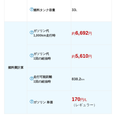
33
燃料タンク容量
L
ガソリン代
6,692
約
円
1,000km走行時
ガソリン代
5,610
約
円
1回の給油時
燃料費計算
走行可能距離
838.2
km
1回の給油時
170
円/L
ガソリン 単価
（レギュラー）