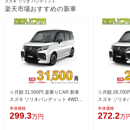
スズキ ソリオ バンディット
楽天市場おすすめの新車
☆月額 31,500円 楽乗りCAR 新車
☆月額 28,70
スズキ ソリオバンディット 4WD
スズキ ソリオ
1200 HYBRID MV
1200 HYBRID
本体価格
本体価格
299.3
272.2
万円
万