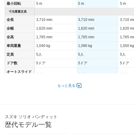
最小回転
5 m
5 m
5 m
装備詳細を見る
装備詳細を見る
装備
装備オプション
寸法重量定員
全長
3,710 mm
3,710 mm
3,710 
全幅
1,620 mm
1,620 mm
1,620 
全高
1,765 mm
1,765 mm
1,765 
車両重量
1,040 kg
1,090 kg
1,050 kg
定員
5人
5人
5人
ドア数
5ドア
5ドア
5ドア
オートスライド
あり
あり
あり
ドア
エンジン
もっと見る
最高出力
67.00 [91]/ 5,000
67.00 [91]/ 5,000
67.00 [9
最高トルク
118 [12]/ 4,500
118 [12]/ 4,500
118 [12]
過給機
-
-
-
スズキ ソリオ バンディット
タイヤ
歴代モデル一覧
タイヤサイズ
165/60R15 77H
165/60R15 77H
165/60R
(前)