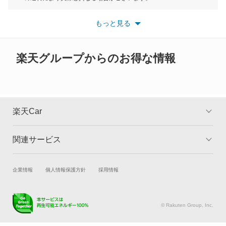
ツイン
※最新情報につきましては、各メーカーの情報をご確認くださ
い。
もっと見る
※また安全装備につきましては同名称の装備であっても動作範囲
ハスラー
や性能に違いがございますので、詳細情報は各メーカーの情報を
ご確認ください。
バレーノ
楽天グループからのお得な情報
パレット
パレットSW
楽天Car
フロンクス
関連サービス
TOP
よくある質問
ランディ
キャンペーン一覧
試乗・商談
新車購入
企業情報
個人情報保護方針
採用情報
ワゴンR
楽天Car車買取
車検予約
ワゴンR カスタムZ
キズ修理予約
洗車・コーティング予約
© Rakuten Group, Inc.
メンテナンス管理
タイヤ・パーツ購入
ワゴンR スティングレー