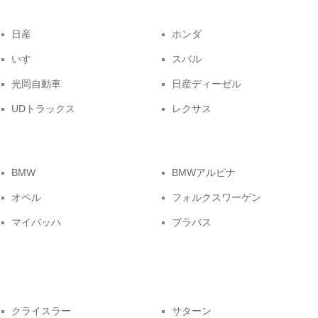
日産
ホンダ
いすゞ
スバル
光岡自動車
日産ディーゼル
UDトラックス
レクサス
BMW
BMWアルピナ
オペル
フォルクスワーゲン
マイバッハ
ブラバス
クライスラー
サターン