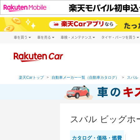
車を買う
車を売る
車検・メンテナンス
タイヤ・パーツを買う
試乗・商談
楽天Car車買取
車検予約
タイヤ・パー
キズ修理予約
新車
タイヤ交換サ
洗車・コーティング予約
メンテナンス管理
楽天Carトップ
自動車メーカー一覧（自動車カタログ）
スバル（
スバル ビッグホ
カタログ・
価格・燃費