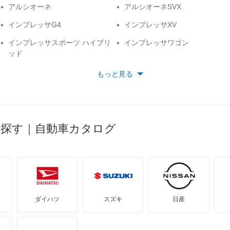
アルシオーネ
アルシオーネSVX
インプレッサG4
インプレッサXV
インプレッサスポーツ ハイブリ
インプレッサワゴン
ッド
クロストレック
サンバーダンプ
もっと見る
サンバートライ
サンバートラック
シフォン トライ
ジャスティ
スバルXV
スバルXVハイブリッド
ら探す｜自動車カタログ
デックス
トラヴィック
ドミンゴ
フォレスター
プレオ プラス
プレオネスタ
レオーネ
レオーネバン
ダイハツ
スズキ
日産
レガシィアウトバック
レガシィツーリングワゴン