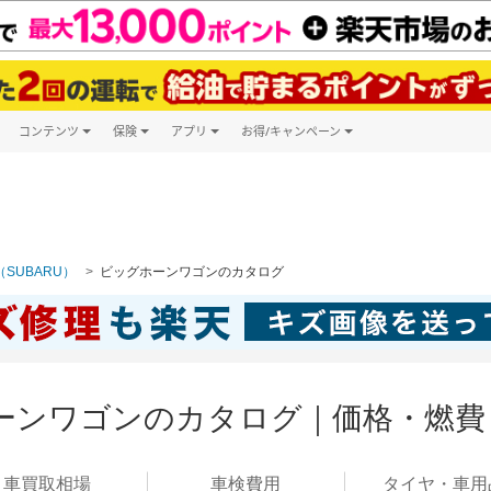
コンテンツ
保険
アプリ
お得/キャンペーン
楽天Carマガジン
キャンペーン一覧
ツ購入
自動車保険
楽天Carアプリ
自動車カタログ
ービス
楽天マイカー割
SUBARU）
ビッグホーンワゴンのカタログ
ーンワゴンのカタログ｜価格・燃費
車買取
相場
車検
費用
タイヤ・
車用