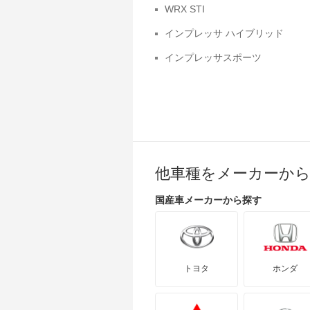
WRX STI
インプレッサ ハイブリッド
インプレッサスポーツ
エクシーガ クロスオーバー7
サンバーディアスワゴン
シフォン
ステラ カスタム
他車種をメーカーか
ディアスワゴン
国産車
メーカーから探す
トレジア
プレオ
ルクラ
トヨタ
ホンダ
レガシィB4