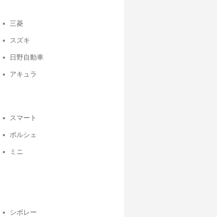
三菱
スズキ
日野自動車
アキュラ
スマート
ポルシェ
ミニ
シボレー