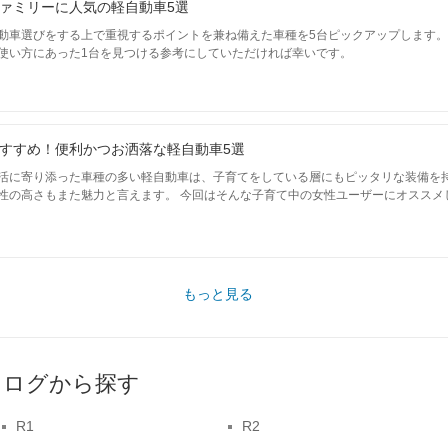
ァミリーに人気の軽自動車5選
動車選びをする上で重視するポイントを兼ね備えた車種を5台ピックアップします
使い方にあった1台を見つける参考にしていただければ幸いです。
すすめ！便利かつお洒落な軽自動車5選
活に寄り添った車種の多い軽自動車は、子育てをしている層にもピッタリな装備を
性の高さもまた魅力と言えます。 今回はそんな子育て中の女性ユーザーにオススメ
もっと見る
タログから探す
R1
R2