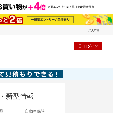
楽天市場
ログイン
・新型情報
品
自動
車保険