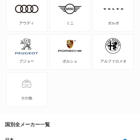
EQS SUV
Eクラス
アウディ
ミニ
ボルボ
Eクラスオールテレイン
Eクラスワゴン
プジョー
ポルシェ
アルファロメオ
GLAクラス
GLBクラス
GLCクラス
その他
GLEクラス
GLKクラス
国別全メーカー一覧
GLSクラス
日本