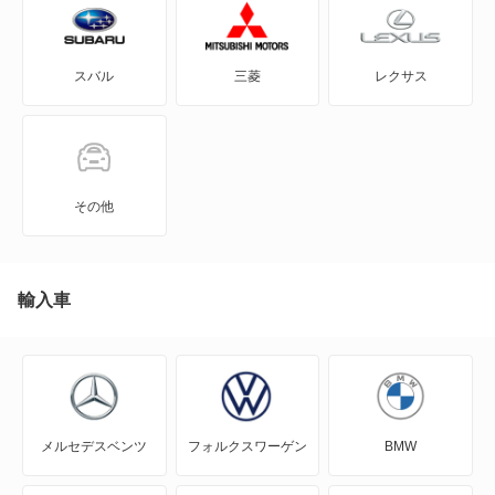
Cクラス
スバル
三菱
レクサス
Cクラスオールテレイン
Cクラスワゴン
EQA
その他
EQB
EQC
輸入車
EQE
EQE SUV
メルセデスベンツ
フォルクスワーゲン
BMW
EQS