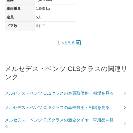
全高
1,425 mm
車両重量
1,840 kg
定員
5人
ドア数
4ドア
オートスライド
-
ドア
もっと見る
エンジン
最高出力
143.00 [194]/ 6,100
最高トルク
400 [40.8]/ 1,600
メルセデス・ベンツ CLSクラスの関連リ
過給機
TB
ンク
タイヤ
前輪サイズ
245/40R19
メルセデス・ベンツ CLSクラスの車買取価格・相場を見る
後輪サイズ
275/35R19
燃費
メルセデス・ベンツ CLSクラスの車検費用・相場を見る
WLTC
16.4km/L
メルセデス・ベンツ CLSクラスの適合タイヤ・車用品を見
WLTC/市街地
13.2km/L
る
WLTC/郊外
16.4km/L