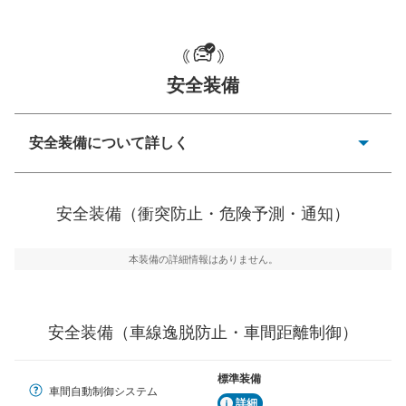
一般的な荷物のサイズの目安
安全装備
安全装備について詳しく
衝突防止
前走車や歩行者との衝突を回避するプリクラッシュブレ
安全装備（衝突防止・危険予測・通知）
ーキアシスト、ABSなどが装備されています。
危険予測・通知
本装備の詳細情報はありません。
見えにくい場所に潜む危険を予測・通知するためのシス
テムなどが装備されています。
車線逸脱防止
安全装備（車線逸脱防止・車間距離制御）
車線のはみだしやふらつきを防止するためにレーンキー
プアシストなどが装備されています
標準装備
車間自動制御システム
車間距離制御
詳細