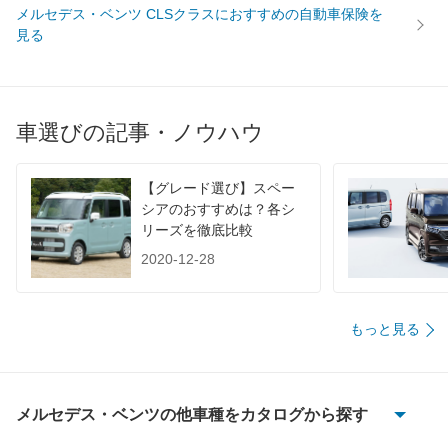
メルセデス・ベンツ CLSクラスにおすすめの自動車保険を
WLTC/高速道路
18.6km/L
見る
JC08
-
1015
-
60km定地
-
車選びの記事・ノウハウ
装備詳細を見る
装備オプション
【グレード選び】スペー
シアのおすすめは？各シ
リーズを徹底比較
2020-12-28
もっと見る
メルセデス・ベンツの他車種をカタログから探す
100D