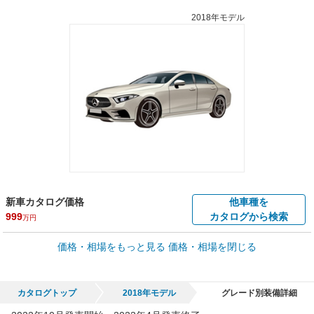
2018年モデル
新車カタログ価格
他車種を
999
カタログから検索
万円
車買取価格 *
価格・相場をもっと見る
価格・相場を閉じる
車買取相場
7.7
～
555
万円
万円
シミュレーション
2007年式/20万km
～
2024年式/5千km
カタログトップ
2018年モデル
グレード別装備詳細
全国平均の車検価格 *
楽天Car車検で