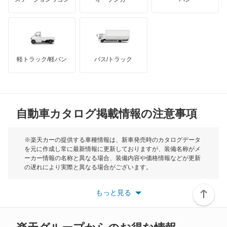
ミディアムクラスワゴン
ハマー
オースチン
メルセデス マイバッハ EQS SUV
インフィニティ
モーリス
メルセデス マイバッハ GLSクラス
軽トラック/軽バン
バス/トラック
トライアンフ
もっと見る
メルセデス マイバッハ SLクラス
MG
メルセデス マイバッハ Sクラス
自動車カタログ掲載情報の注意事項
ミニ
レインボースター
モーク
※楽天カーの提供する車種情報は、新車発売時のカタログデータ
を元に作成し常に最新情報に更新しておりますが、装備名称がメ
もっと見る
ーカー情報の名称と異なる場合、装備内容や価格情報などが更新
もっと見る
の遅れにより実際と異なる場合がございます。
※最新情報につきましては、各メーカーの情報をご確認くださ
い。
もっと見る
※また安全装備につきましては同名称の装備であっても動作範囲
や性能に違いがございますので、詳細情報は各メーカーの情報を
ご確認ください。