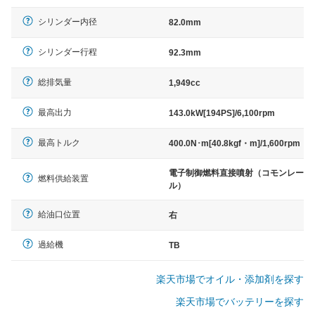
シリンダー内径
82.0mm
シリンダー行程
92.3mm
総排気量
1,949cc
最高出力
143.0kW[194PS]/6,100rpm
最高トルク
400.0N･m[40.8kgf・m]/1,600rpm
電子制御燃料直接噴射（コモンレー
燃料供給装置
ル）
給油口位置
右
過給機
TB
楽天市場でオイル・添加剤を探す
楽天市場でバッテリーを探す