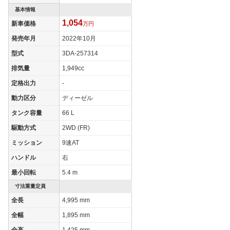
基本情報
1,054
新車価格
万円
発売年月
2022年10月
型式
3DA-257314
排気量
1,949cc
定格出力
-
動力区分
ディーゼル
タンク容量
66 L
駆動方式
2WD (FR)
ミッション
9速AT
ハンドル
右
最小回転
5.4 m
寸法重量定員
全長
4,995 mm
全幅
1,895 mm