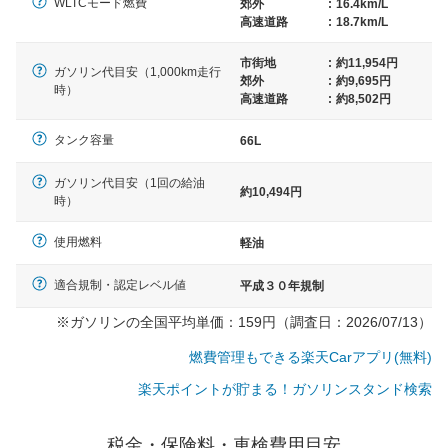
WLTCモード燃費
郊外
:
16.4km/L
高速道路
:
18.7km/L
市街地
:
約11,954円
ガソリン代目安（1,000km走行
郊外
:
約9,695円
時）
高速道路
:
約8,502円
タンク容量
66L
ガソリン代目安（1回の給油
約10,494円
時）
使用燃料
軽油
適合規制・認定レベル値
平成３０年規制
※ガソリンの全国平均単価：159円（調査日：2026/07/13）
燃費管理もできる楽天Carアプリ(無料)
楽天ポイントが貯まる！ガソリンスタンド検索
一般的な車体のサイズの目安
税金・保険料・車検費用目安