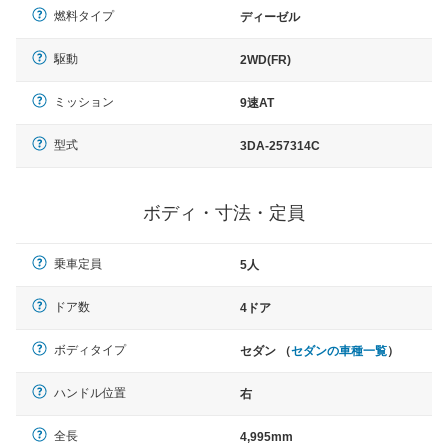
燃料タイプ
ディーゼル
駆動
2WD(FR)
ミッション
9速AT
型式
3DA-257314C
ボディ・寸法・定員
乗車定員
5人
ドア数
4ドア
ボディタイプ
セダン （
セダンの車種一覧
）
ハンドル位置
右
全長
4,995mm