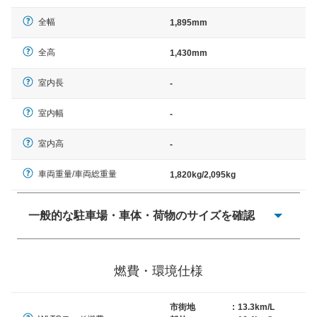
全幅
1,895mm
全高
1,430mm
室内長
-
室内幅
-
室内高
-
車両重量/車両総重量
1,820kg/2,095kg
一般的な駐車場・車体・荷物のサイズを確認
一般的に塗料などによる駐車場ライン施工の際には、1台
当たりのスペースと駐車に必要な車路幅が、幅 2,500mm
燃費・環境仕様
× 長さ 5,000mm 車路幅 5,000mmというサイズが標準値
（最低値）とされる事が多いようです。
市街地
:
13.3km/L