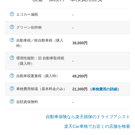
軽自動車
エコカー減税
-
N-BOX、ワゴンR、タント、アル
ト など
グリーン化特例
-
自動車税／軽自動車税（購入
36,000円
時）
中型車
環境性能割：旧 自動車取得税
ノア、セレナ、プリウス、カロー
-
（購入時）
ラ、ステップワゴン など
自動車税重量税（購入時）
49,200円
車検費用相場（基本料金のみ）
21,300円 （
車検費用の詳細
）
大型車
クラウン、アルファード、フォレ
自賠責保険料
-
スター、ハイエースワゴン、デリ
カD:5 など
自動車保険なら楽天損保のドライブアシスト
楽天Car車検でお近くの店舗を検索