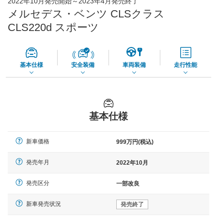
2022年10月発売開始～2023年4月発売終了
73,850
店舗を検索
円
メルセデス・ベンツ CLSクラス
*当該価格は車種別の価格となります。
CLS220d スポーツ
基本仕様
安全装備
車両装備
走行性能
基本仕様
新車価格
999万円(税込)
発売年月
2022年10月
発売区分
一部改良
新車発売状況
発売終了