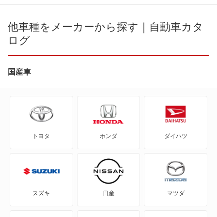
190クラス
他車種をメーカーから探す｜自動車カタ
ログ
Aクラス
Bクラス
国産車
CLAクラス
CLAシューティングブレーク
トヨタ
ホンダ
ダイハツ
CLEクラス
CLKクラス
CLSシューティングブレーク
スズキ
日産
マツダ
CLクラス