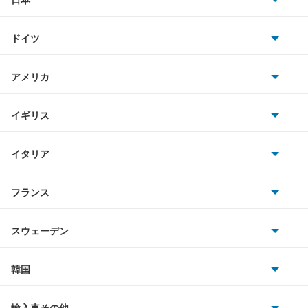
トヨタ
GLクラス
ドイツ
日産
Gクラス
AMG
アメリカ
ホンダ
Mクラス
BMW
キャデラック
イギリス
三菱
Rクラス
BMWアルピナ
クライスラー
TVR
イタリア
マツダ
SLCクラス
スマート
サターン
アストンマーティン
アルファロメオ
フランス
いすゞ
SLKクラス
アウディ
シボレー
ジャガー
アウトビアンキ
シトロエン
スバル
SLR マクラーレン
スウェーデン
オペル
ビュイック
ダイムラー
フィアット
プジョー
スズキ
サーブ
SLクラス
フォルクスワーゲン
韓国
フォード
ベントレー
フェラーリ
ルノー
ダイハツ
ボルボ
Sクラス
ポルシェ
ヒョンデ
ポンティアック
輸入車その他