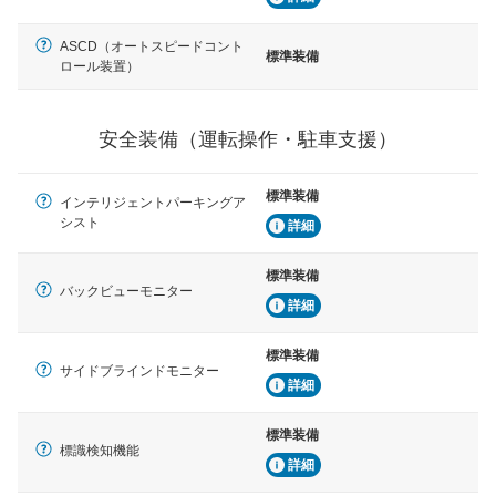
安全な車間距離を保ちながら前車を追従するアダプティ
ブ・クルーズ・コントロールなどが装備されています。
ASCD（オートスピードコント
標準装備
ロール装置）
運転・駐車支援
駐車をスムーズに行うためにインテリジェンスパーキン
グ・アシストやサイドブラインドモニターなどが装備さ
れています。
安全装備（運転操作・駐車支援）
衝撃軽減
万が一車体が衝撃を受けたときに、運転者・同乗者を守
標準装備
インテリジェントパーキングア
るSRSエアバッグシステム、プリテンショナーシートベ
シスト
ルトなどが装備されています。
詳細
標準装備
バックビューモニター
詳細
標準装備
サイドブラインドモニター
詳細
標準装備
標識検知機能
詳細