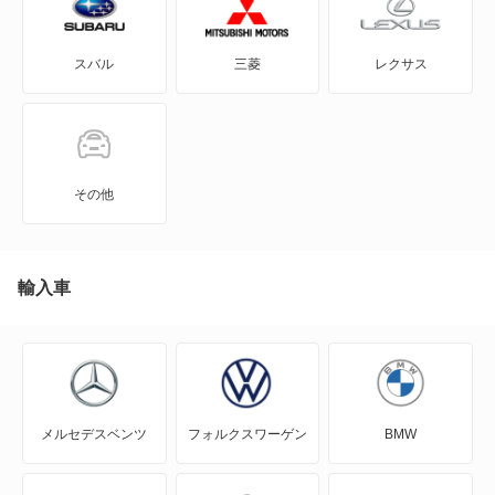
CLクラス
スバル
三菱
レクサス
Cクラスオールテレイン
Cクラスワゴン
EQA
その他
EQB
EQC
輸入車
EQE
EQE SUV
メルセデスベンツ
フォルクスワーゲン
BMW
EQS
EQS SUV