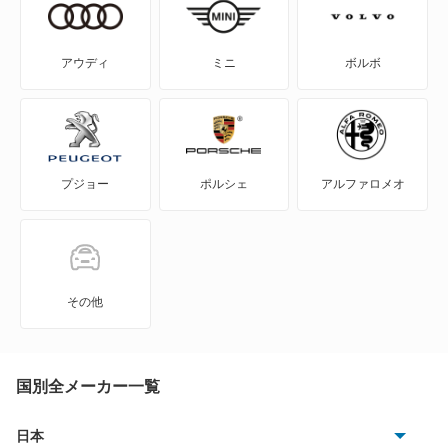
Eクラス
アウディ
ミニ
ボルボ
Eクラスオールテレイン
Eクラスワゴン
プジョー
ポルシェ
アルファロメオ
GLAクラス
GLBクラス
GLCクラス
その他
GLEクラス
GLKクラス
国別全メーカー一覧
GLSクラス
日本