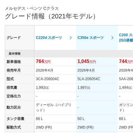
メルセデス・ベンツ Cクラス
グレード情報（2021年モデル）
C200 
グレード
C220d スポーツ
C350e スポーツ
(ISG搭
基本情報
764
1,045
744
新車価格
万円
万円
万
発売年月
2026年4月
2026年4月
2026年
型式
3CA-206004C
5LA-206054C
5AA-20
排気量
1,992cc
1,997cc
1,494cc
定格出力
-
-
-
ディーゼル（ハイブリ
ガソリ
動力区分
-
ッド）
ド）
タンク容量
66 L
50 L
66 L
駆動方式
2WD (FR)
2WD (FR)
2WD (F