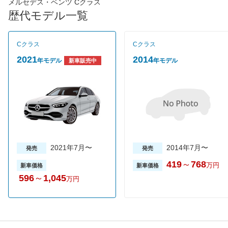
直4DOHCターボ、C200アバンギャルド/C250に搭載される2L直
メルセデス・ベンツ Cクラス
4DOHCターボの２種類で、ミッションは全車7速ATが組み合わさ
歴代モデル一覧
れる。駆動方式はFR（後輪駆動）のみ。サスペンションはアジリ
ティコントロールサス、スポーツサス、エアマティックサスをグ
レードによって設定しているのが特徴だ。グレードは全４グレー
Cクラス
Cクラス
ドで売れ筋はC180アバンギャルド。新車価格は419万円～644万
円となっている。
2021
2014
年モデル
年モデル
新車販売中
2021年7月〜
2014年7月〜
発売
発売
419
～
768
万円
新車価格
新車価格
596
～
1,045
万円