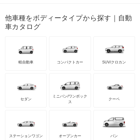
ブガッティ
光岡自動車
Vクラス
メルセデス・ベンツ
デーウ
もっと見る
マーキュリー
BYD
ロータス
ランチア
他車種をボディータイプから探す｜自動
日産ディーゼル
もっと見る
Xクラス
マイバッハ
キア
リンカーン
プロトン
車カタログ
ローバー
ランボルギーニ
日野自動車
ゲレンデヴァーゲン
ブラバス
サンヨン
デロリアン
TD
ロールスロイス
デトマソ
三菱ふそう
スプリンター
ミニ
ADモータース
サリーン
ドンカーブート
ジネッタ
アバルト
軽自動車
コンパクトカー
SUV/クロカン
UDトラックス
トランスポーター
アルテガ
プリムス
バーキン
もっと見る
ケータハム
イノチェンティ
レクサス
バネオ
テスラ
セアト
もっと見る
カーボディーズ
もっと見る
アキュラ
ビアノ
ミニバン/ワンボック
ジープ
KTM
セダン
クーペ
モーガン
ス
ベンツ ウニモグ
もっと見る
ダッジ
アルテガ
バンデンプラス
ミディアムクラス
GMC
マクラーレン
もっと見る
ステーションワゴン
オープンカー
バン
ミディアムクラスワゴン