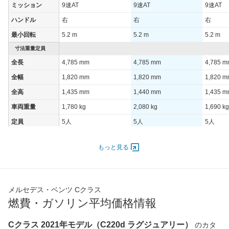
ミッション
9速AT
9速AT
9速AT
ハンドル
右
右
右
最小回転
5.2 m
5.2 m
5.2 m
寸法重量定員
全長
4,785 mm
4,785 mm
4,785 
全幅
1,820 mm
1,820 mm
1,820 
全高
1,435 mm
1,440 mm
1,435 
車両重量
1,780 kg
2,080 kg
1,690 kg
定員
5人
5人
5人
ドア数
4ドア
4ドア
4ドア
もっと見る
オートスライド
-
-
-
ドア
エンジン
最高出力
145.00 [197]/ 6,750
150.00 [204]/ 6,750
150.00 [
メルセデス・ベンツ Cクラス
燃費・ガソリン平均価格情報
最高トルク
440 [44.9]/ 1,800
320 [32.6]/ 2,000
300 [30.
過給機
-
-
-
Cクラス 2021年モデル（C220d ラグジュアリー）
のカタ