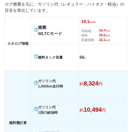
タイヤ
ログ燃費を元に、ガソリン代（レギュラー・ハイオク・軽油）の
前輪サイズ
225/45R18
225/45R18
225/45
目安を算出しています。
後輪サイズ
245/40R18
255/40R18
245/40
19.1
km/L
燃費
燃費
14.7
市街地
km/L
WLTCモード
WLTC
19.1km/L
12.9km/L
15km/L
19.1
郊外
km/L
高速道路
22.1
km/L
WLTC/市街地
14.7km/L
9.8km/L
10.5km/
カタログ情報
WLTC/郊外
19.1km/L
12.9km/L
15.8km/
66
燃料タンク容量
L
WLTC/高速道路
22.1km/L
14.9km/L
17.8km/
JC08
21.3km/L
-
15.6km/
1015
-
-
-
ガソリン代
8,324
約
円
60km定地
-
-
-
1,000km走行時
装備詳細を見る
装備詳細を見る
装備
装備オプション
ガソリン代
10,494
約
円
1回の給油時
燃料費計算