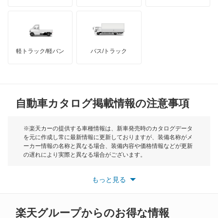
ハマー
オースチン
メルセデス マイバッハ EQS SUV
インフィニティ
モーリス
メルセデス マイバッハ GLSクラス
軽トラック/軽バン
バス/トラック
トライアンフ
もっと見る
メルセデス マイバッハ SLクラス
MG
メルセデス マイバッハ Sクラス
自動車カタログ掲載情報の注意事項
ミニ
レインボースター
モーク
※楽天カーの提供する車種情報は、新車発売時のカタログデータ
を元に作成し常に最新情報に更新しておりますが、装備名称がメ
もっと見る
ーカー情報の名称と異なる場合、装備内容や価格情報などが更新
もっと見る
の遅れにより実際と異なる場合がございます。
※最新情報につきましては、各メーカーの情報をご確認くださ
い。
もっと見る
※また安全装備につきましては同名称の装備であっても動作範囲
や性能に違いがございますので、詳細情報は各メーカーの情報を
ご確認ください。
楽天グループからのお得な情報