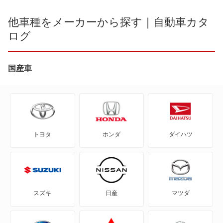
メルセデス マイバッハ Sクラス
Sクラス
190クラス
他車種をメーカーから探す｜自動車カタ
SLCクラス
ログ
もっと見る
Aクラス
もっと見る
SLKクラス
Bクラス
国産車
SLR マクラーレン
CLAクラス
SLクラス
CLAシューティングブレーク
Sクラス
トヨタ
ホンダ
ダイハツ
CLEクラス
メルセデス マイバッハ SLクラス
CLKクラス
もっと見る
CLSクラス
スズキ
日産
マツダ
CLSシューティングブレーク