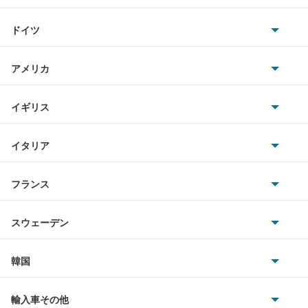
トヨタ
GLクラス
ドイツ
日産
Gクラス
AMG
アメリカ
ホンダ
Mクラス
BMW
キャデラック
イギリス
三菱
Rクラス
BMWアルピナ
クライスラー
TVR
イタリア
マツダ
SLCクラス
スマート
サターン
アストンマーティン
アルファロメオ
フランス
いすゞ
SLKクラス
アウディ
シボレー
ジャガー
アウトビアンキ
シトロエン
スバル
SLR マクラーレン
スウェーデン
オペル
ビュイック
ダイムラー
フィアット
プジョー
スズキ
サーブ
SLクラス
フォルクスワーゲン
韓国
フォード
ベントレー
フェラーリ
ルノー
ダイハツ
ボルボ
Sクラス
ポルシェ
ヒョンデ
ポンティアック
輸入車その他
ランドローバー
マセラティ