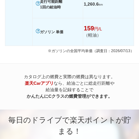
走行可能距離
1,260.6
km
1回の給油時
159
円/L
ガソリン 単価
（軽油）
※ガソリンの全国平均単価（調査日：2026/07/13）
カタログ上の燃費と実際の燃費は異なります。
楽天Carアプリ
なら、給油ごとに総走行距離や
給油量を記録することで
かんたんにCクラスの燃費管理ができます。
毎日のドライブで楽天ポイントが貯
まる！