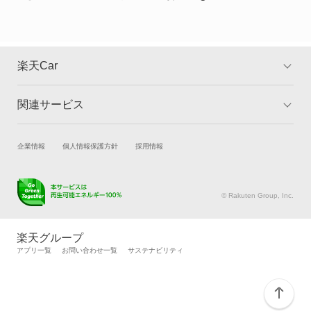
楽天Car
関連サービス
TOP
よくある質問
キャンペーン一覧
試乗・商談
新車購入
企業情報
個人情報保護方針
採用情報
楽天Car車買取
車検予約
キズ修理予約
洗車・コーティング予約
© Rakuten Group, Inc.
メンテナンス管理
タイヤ・パーツ購入
タイヤ交換サービス
楽天Car マガジン
楽天グループ
自動車カタログ
自動車保険
アプリ一覧
お問い合わせ一覧
サステナビリティ
楽天マイカー割