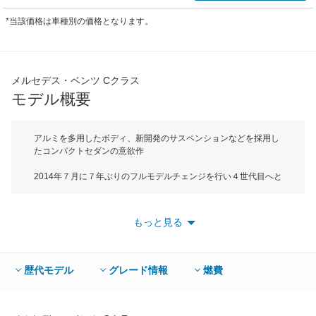
*当該価格は車種別の価格となります。
メルセデス・ベンツ Cクラス
モデル概要
アルミを多用したボディ、新開発のサスペンションなどを採用し
たコンパクトセダンの意欲作
2014年７月に７年ぶりのフルモデルチェンジを行い４世代目へと
進化したメルセデス・ベンツＣクラスは、ボディサイズは全長
4690mm、全幅1810MM、全高1445mm（一部グレードは
1435mm）でＤセグメントに属するメルセデスベンツの中で最少
もっと見る
サイズのセダンだ。新型Cクラスのコンセプトは「アジリティ＆
インテリジェンス」。アジリティという部分においては量産車と
しては稀なボディシェルのアルミニウム使用率を約50％を実現
し、先代より約70kgの軽量化に成功（ホワイトボディ比）してい
歴代モデル
グレード情報
燃費
る。インテリジェンスという部分ではレーダーセーフティパッケ
ージをはじめとした安全運転支援システムを搭載。安全性と快適
性を高次元で融合している。エンジンはC180に搭載される1.6L