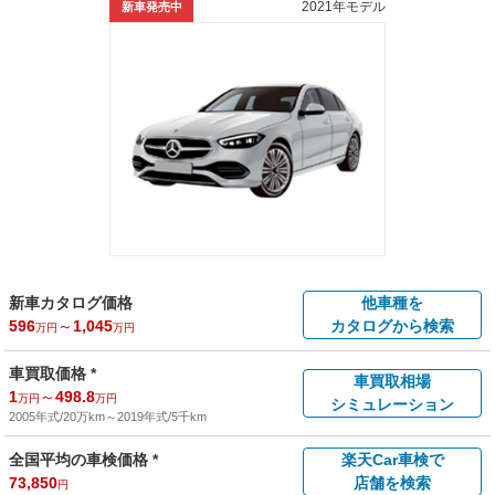
2021年モデル
新車発売中
新車カタログ価格
他車種を
596
～
1,045
カタログから検索
万円
万円
車買取価格 *
車買取相場
1
～
498.8
万円
万円
シミュレーション
2005年式/20万km
～
2019年式/5千km
全国平均の車検価格 *
楽天Car車検で
73,850
店舗を検索
円