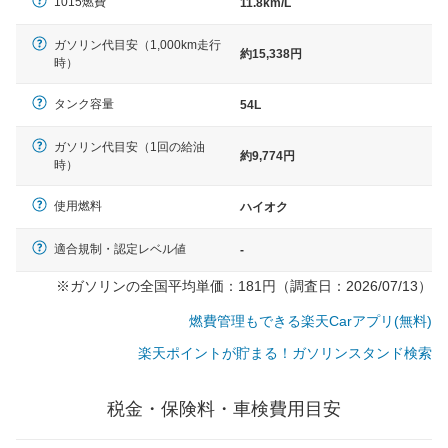
1015燃費
11.8km/L
ガソリン代目安（1,000km走行
約15,338円
時）
タンク容量
54L
ガソリン代目安（1回の給油
約9,774円
時）
使用燃料
ハイオク
適合規制・認定レベル値
-
※ガソリンの全国平均単価：181円（調査日：2026/07/13）
燃費管理もできる楽天Carアプリ(無料)
楽天ポイントが貯まる！ガソリンスタンド検索
税金・保険料・車検費用目安
一般的な車体のサイズの目安