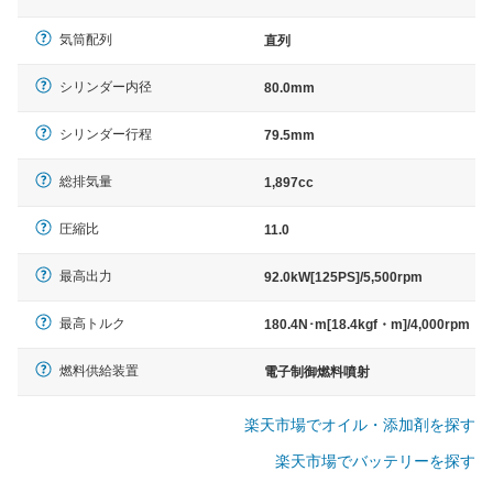
気筒配列
直列
シリンダー内径
80.0mm
シリンダー行程
79.5mm
総排気量
1,897cc
圧縮比
11.0
最高出力
92.0kW[125PS]/5,500rpm
最高トルク
180.4N･m[18.4kgf・m]/4,000rpm
燃料供給装置
電子制御燃料噴射
楽天市場でオイル・添加剤を探す
楽天市場でバッテリーを探す