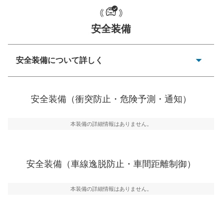
安全装備
一般的な荷物のサイズの目安
安全装備について詳しく
衝突防止
前走車や歩行者との衝突を回避するプリクラッシュブレ
安全装備（衝突防止・危険予測・通知）
ーキアシスト、ABSなどが装備されています。
危険予測・通知
本装備の詳細情報はありません。
見えにくい場所に潜む危険を予測・通知するためのシス
テムなどが装備されています。
車線逸脱防止
安全装備（車線逸脱防止・車間距離制御）
車線のはみだしやふらつきを防止するためにレーンキー
プアシストなどが装備されています
本装備の詳細情報はありません。
車間距離制御
安全な車間距離を保ちながら前車を追従するアダプティ
ブ・クルーズ・コントロールなどが装備されています。