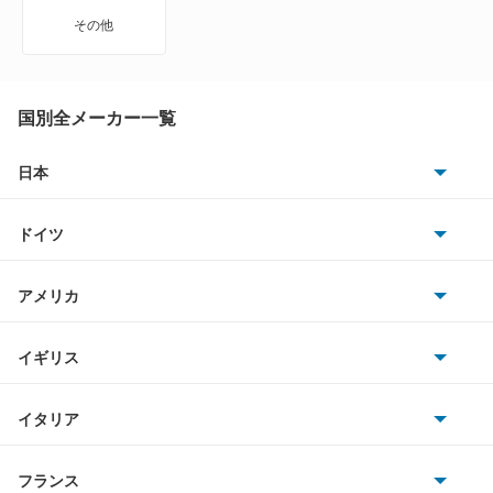
GLCクラス
その他
GLEクラス
GLKクラス
国別全メーカー一覧
GLSクラス
日本
トヨタ
GLクラス
ドイツ
日産
Gクラス
AMG
アメリカ
ホンダ
Mクラス
BMW
キャデラック
イギリス
三菱
Rクラス
BMWアルピナ
クライスラー
TVR
イタリア
マツダ
SLCクラス
スマート
サターン
アストンマーティン
アルファロメオ
フランス
いすゞ
SLKクラス
アウディ