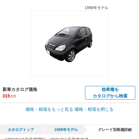
1998年モデル
新車カタログ価格
他車種を
315
カタログから検索
万円
車買取価格 *
価格・相場をもっと見る
価格・相場を閉じる
車買取相場
0.8
～
354.5
万円
万円
シミュレーション
2009年式/20万km
～
2025年式/5千km
カタログトップ
1998年モデル
グレード別装備詳細
全国平均の車検価格 *
楽天Car車検で