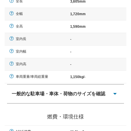
全長
3,605mm
全幅
1,720mm
全高
1,590mm
室内長
-
室内幅
-
室内高
-
車両重量/車両総重量
1,150kg/-
一般的な駐車場・車体・荷物のサイズを確認
一般的に塗料などによる駐車場ライン施工の際には、1台
当たりのスペースと駐車に必要な車路幅が、幅 2,500mm
燃費・環境仕様
× 長さ 5,000mm 車路幅 5,000mmというサイズが標準値
（最低値）とされる事が多いようです。