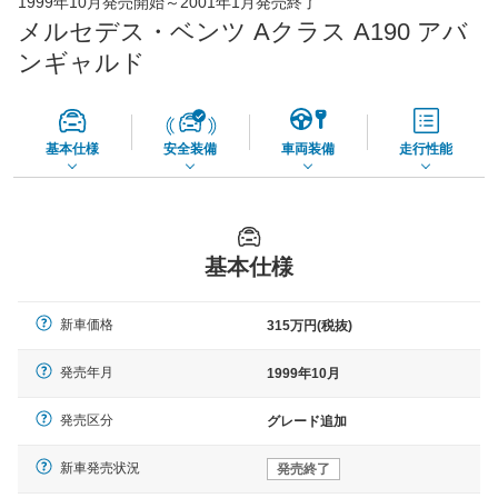
1999年10月発売開始～2001年1月発売終了
65,050
店舗を検索
円
メルセデス・ベンツ Aクラス A190 アバ
*当該価格は車種別の価格となります。
ンギャルド
基本仕様
安全装備
車両装備
走行性能
基本仕様
新車価格
315万円(税抜)
発売年月
1999年10月
発売区分
グレード追加
新車発売状況
発売終了