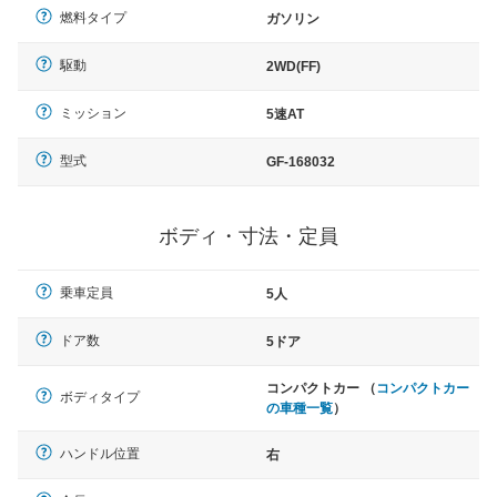
燃料タイプ
ガソリン
駆動
2WD(FF)
ミッション
5速AT
型式
GF-168032
ボディ・寸法・定員
乗車定員
5人
ドア数
5ドア
コンパクトカー （
コンパクトカー
ボディタイプ
の車種一覧
）
ハンドル位置
右