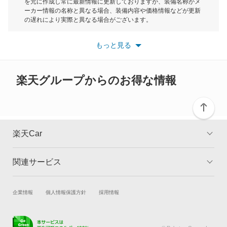
を元に作成し常に最新情報に更新しておりますが、装備名称がメ
もっと見る
ーカー情報の名称と異なる場合、装備内容や価格情報などが更新
もっと見る
の遅れにより実際と異なる場合がございます。
※最新情報につきましては、各メーカーの情報をご確認くださ
い。
もっと見る
※また安全装備につきましては同名称の装備であっても動作範囲
や性能に違いがございますので、詳細情報は各メーカーの情報を
ご確認ください。
楽天グループからのお得な情報
楽天Car
関連サービス
TOP
よくある質問
キャンペーン一覧
試乗・商談
新車購入
企業情報
個人情報保護方針
採用情報
楽天Car車買取
車検予約
キズ修理予約
洗車・コーティング予約