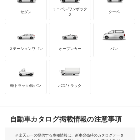
もっと見る
アキュラ
ビアノ
ミニバン/ワンボック
ジープ
KTM
セダン
クーペ
モーガン
ス
ベンツ ウニモグ
もっと見る
ダッジ
アルテガ
バンデンプラス
ミディアムクラス
GMC
マクラーレン
もっと見る
ステーションワゴン
オープンカー
バン
ミディアムクラスワゴン
ハマー
オースチン
メルセデス マイバッハ EQS SUV
インフィニティ
モーリス
メルセデス マイバッハ GLSクラス
軽トラック/軽バン
バス/トラック
トライアンフ
もっと見る
メルセデス マイバッハ SLクラス
MG
メルセデス マイバッハ Sクラス
自動車カタログ掲載情報の注意事項
ミニ
レインボースター
モーク
※楽天カーの提供する車種情報は、新車発売時のカタログデータ