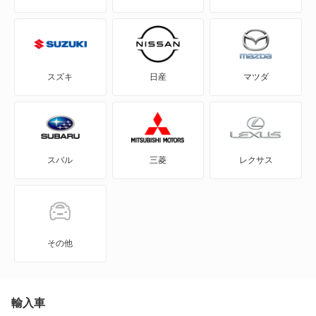
CLSクラス
CLSシューティングブレーク
スズキ
日産
マツダ
CLクラス
Cクラス
スバル
三菱
レクサス
Cクラスオールテレイン
Cクラスワゴン
EQA
その他
EQB
EQC
輸入車