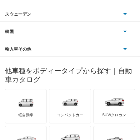
シボレー
ジャガー
アウトビアンキ
シトロエン
スバル
SLR マクラーレン
スウェーデン
オペル
ビュイック
ダイムラー
フィアット
プジョー
スズキ
サーブ
SLクラス
フォルクスワーゲン
韓国
フォード
ベントレー
フェラーリ
ルノー
ダイハツ
ボルボ
Sクラス
ポルシェ
ヒョンデ
ポンティアック
輸入車その他
ランドローバー
マセラティ
ブガッティ
光岡自動車
Vクラス
メルセデス・ベンツ
デーウ
もっと見る
マーキュリー
BYD
ロータス
ランチア
他車種をボディータイプから探す｜自動
日産ディーゼル
もっと見る
Xクラス
マイバッハ
キア
リンカーン
プロトン
車カタログ
ローバー
ランボルギーニ
日野自動車
ゲレンデヴァーゲン
ブラバス
サンヨン
デロリアン
TD
ロールスロイス
デトマソ
三菱ふそう
スプリンター
ミニ
ADモータース
サリーン
ドンカーブート
ジネッタ
アバルト
軽自動車
コンパクトカー
SUV/クロカン
UDトラックス
トランスポーター
アルテガ
プリムス
バーキン
もっと見る
ケータハム
イノチェンティ
レクサス
バネオ
テスラ
セアト
もっと見る
カーボディーズ