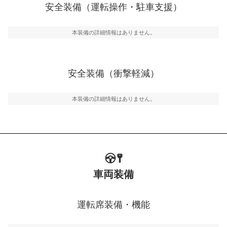
安全装備（運転操作・駐車支援）
運転・駐車支援
駐車をスムーズに行うためにインテリジェンスパーキン
グ・アシストやサイドブラインドモニターなどが装備さ
本装備の詳細情報はありません。
れています。
衝撃軽減
万が一車体が衝撃を受けたときに、運転者・同乗者を守
安全装備（衝撃軽減）
るSRSエアバッグシステム、プリテンショナーシートベ
ルトなどが装備されています。
本装備の詳細情報はありません。
車両装備
運転席装備・機能