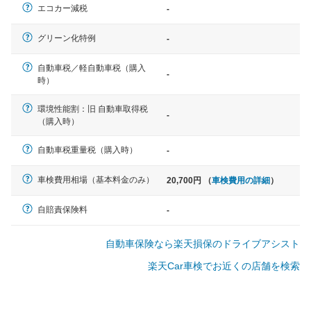
エコカー減税
-
軽自動車
グリーン化特例
-
N-BOX、ワゴンR、タント、アル
ト など
自動車税／軽自動車税（購入
-
時）
環境性能割：旧 自動車取得税
-
（購入時）
中型車
ノア、セレナ、プリウス、カロー
自動車税重量税（購入時）
-
ラ、ステップワゴン など
車検費用相場（基本料金のみ）
20,700円 （
車検費用の詳細
）
自賠責保険料
-
大型車
自動車保険なら楽天損保のドライブアシスト
クラウン、アルファード、フォレ
スター、ハイエースワゴン、デリ
楽天Car車検でお近くの店舗を検索
カD:5 など