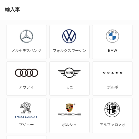
EQC
輸入車
EQE
EQE SUV
メルセデスベンツ
フォルクスワーゲン
BMW
EQS
EQS SUV
Eクラス
アウディ
ミニ
ボルボ
Eクラスオールテレイン
Eクラスワゴン
プジョー
ポルシェ
アルファロメオ
GLAクラス