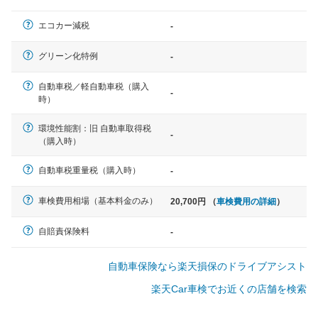
一般的な車体のサイズの目安
エコカー減税
-
軽自動車
グリーン化特例
-
N-BOX、ワゴンR、タント、アル
ト など
自動車税／軽自動車税（購入
-
時）
環境性能割：旧 自動車取得税
-
（購入時）
中型車
ノア、セレナ、プリウス、カロー
自動車税重量税（購入時）
-
ラ、ステップワゴン など
車検費用相場（基本料金のみ）
20,700円 （
車検費用の詳細
）
自賠責保険料
-
大型車
自動車保険なら楽天損保のドライブアシスト
クラウン、アルファード、フォレ
スター、ハイエースワゴン、デリ
楽天Car車検でお近くの店舗を検索
カD:5 など