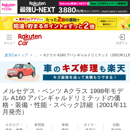
メニュー
ログイン
楽天Carトップ
...
Aクラス A160 アバンギャルドリミテッド（2001年11
メルセデス・ベンツ Aクラス 1998年モデ
ル A160 アバンギャルドリミテッドの価
格・装備・性能・スペック詳細（2001年11
月発売）
カタログ・
車買取
車検
タイヤ・
自動
価格・燃費
相場
費用
車用品
車保険