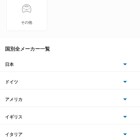
GLBクラス
GLCクラス
その他
GLEクラス
GLKクラス
国別全メーカー一覧
GLSクラス
日本
トヨタ
GLクラス
ドイツ
日産
Gクラス
AMG
アメリカ
ホンダ
Mクラス
BMW
キャデラック
イギリス
三菱
Rクラス
BMWアルピナ
クライスラー
TVR
イタリア
マツダ
SLCクラス
スマート