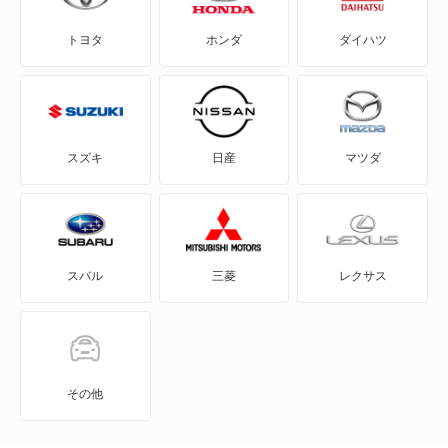
トヨタ
ホンダ
ダイハツ
CLKクラス
CLSクラス
CLSシューティングブレーク
スズキ
日産
マツダ
CLクラス
Cクラス
スバル
三菱
レクサス
Cクラスオールテレイン
Cクラスワゴン
EQA
その他
EQB