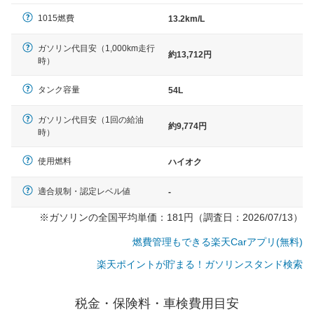
（最低値）とされる事が多いようです。
1015燃費
13.2km/L
ガソリン代目安（1,000km走行
約13,712円
時）
タンク容量
54L
ガソリン代目安（1回の給油
約9,774円
時）
使用燃料
ハイオク
適合規制・認定レベル値
-
※ガソリンの全国平均単価：181円（調査日：2026/07/13）
燃費管理もできる楽天Carアプリ(無料)
楽天ポイントが貯まる！ガソリンスタンド検索
税金・保険料・車検費用目安