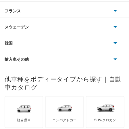
サターン
アストンマーティン
アルファロメオ
フランス
いすゞ
SLKクラス
アウディ
シボレー
ジャガー
アウトビアンキ
シトロエン
スバル
SLR マクラーレン
スウェーデン
オペル
ビュイック
ダイムラー
フィアット
プジョー
スズキ
サーブ
SLクラス
フォルクスワーゲン
韓国
フォード
ベントレー
フェラーリ
ルノー
ダイハツ
ボルボ
Sクラス
ポルシェ
ヒョンデ
ポンティアック
輸入車その他
ランドローバー
マセラティ
ブガッティ
光岡自動車
Vクラス
メルセデス・ベンツ
デーウ
もっと見る
マーキュリー
BYD
ロータス
ランチア
他車種をボディータイプから探す｜自動
日産ディーゼル
もっと見る
Xクラス
マイバッハ
キア
リンカーン
プロトン
車カタログ
ローバー
ランボルギーニ
日野自動車
ゲレンデヴァーゲン
ブラバス
サンヨン
デロリアン
TD
ロールスロイス
デトマソ
三菱ふそう
スプリンター
ミニ
ADモータース
サリーン
ドンカーブート
ジネッタ
アバルト
軽自動車
コンパクトカー
SUV/クロカン
UDトラックス
トランスポーター
アルテガ
プリムス
バーキン
もっと見る
ケータハム