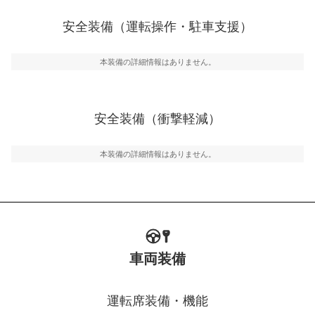
ブ・クルーズ・コントロールなどが装備されています。
安全装備（運転操作・駐車支援）
運転・駐車支援
駐車をスムーズに行うためにインテリジェンスパーキン
グ・アシストやサイドブラインドモニターなどが装備さ
本装備の詳細情報はありません。
れています。
衝撃軽減
万が一車体が衝撃を受けたときに、運転者・同乗者を守
安全装備（衝撃軽減）
るSRSエアバッグシステム、プリテンショナーシートベ
ルトなどが装備されています。
本装備の詳細情報はありません。
車両装備
運転席装備・機能