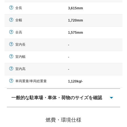
全長
3,615mm
全幅
1,720mm
全高
1,575mm
室内長
-
室内幅
-
室内高
-
車両重量/車両総重量
1,120kg/-
一般的な駐車場・車体・荷物のサイズを確認
一般的に塗料などによる駐車場ライン施工の際には、1台
当たりのスペースと駐車に必要な車路幅が、幅 2,500mm
燃費・環境仕様
× 長さ 5,000mm 車路幅 5,000mmというサイズが標準値