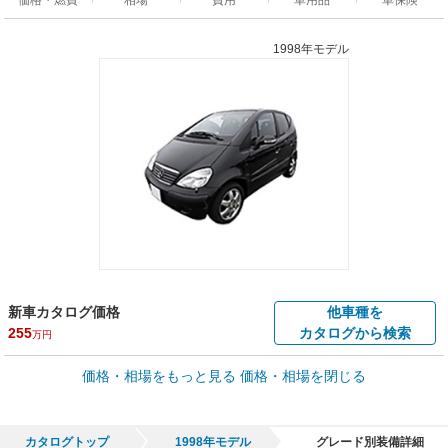
1998年モデル
新車カタログ価格
他車種を
255
カタログから検索
万円
車買取価格 *
価格・相場をもっと見る
価格・相場を閉じる
車買取相場
0.8
～
354.5
万円
万円
シミュレーション
2009年式/20万km
～
2025年式/5千km
カタログトップ
1998年モデル
グレード別装備詳細