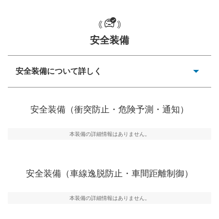
安全装備
一般的な荷物のサイズの目安
安全装備について詳しく
衝突防止
前走車や歩行者との衝突を回避するプリクラッシュブレ
安全装備（衝突防止・危険予測・通知）
ーキアシスト、ABSなどが装備されています。
危険予測・通知
本装備の詳細情報はありません。
見えにくい場所に潜む危険を予測・通知するためのシス
テムなどが装備されています。
車線逸脱防止
安全装備（車線逸脱防止・車間距離制御）
車線のはみだしやふらつきを防止するためにレーンキー
プアシストなどが装備されています
本装備の詳細情報はありません。
車間距離制御
安全な車間距離を保ちながら前車を追従するアダプティ