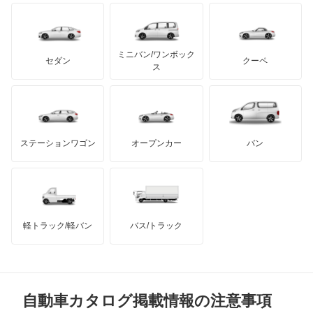
イノチェンティ
レクサス
バネオ
テスラ
セアト
もっと見る
カーボディーズ
もっと見る
アキュラ
ビアノ
ミニバン/ワンボック
ジープ
KTM
セダン
クーペ
モーガン
ス
ベンツ ウニモグ
もっと見る
ダッジ
アルテガ
バンデンプラス
ミディアムクラス
GMC
マクラーレン
もっと見る
ステーションワゴン
オープンカー
バン
ミディアムクラスワゴン
ハマー
オースチン
メルセデス マイバッハ EQS SUV
インフィニティ
モーリス
メルセデス マイバッハ GLSクラス
軽トラック/軽バン
バス/トラック
トライアンフ
もっと見る
メルセデス マイバッハ SLクラス
MG
メルセデス マイバッハ Sクラス
自動車カタログ掲載情報の注意事項
ミニ