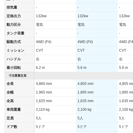
排気量
-
-
-
定格出力
132kw
132kw
132kw
動力区分
電気
電気
電気
タンク容量
-
-
-
駆動方式
4WD (F4)
4WD (F4)
4WD (F4
ミッション
CVT
CVT
CVT
ハンドル
右
右
右
最小回転
6.2 m
5.6 m
5.6 m
寸法重量定員
全長
4,860 mm
4,805 mm
4,805 
全幅
1,965 mm
1,895 mm
1,895 
全高
1,625 mm
1,635 mm
1,635 
車両重量
2,110 kg
2,100 kg
2,100 kg
定員
5人
5人
5人
ドア数
5ドア
5ドア
5ドア