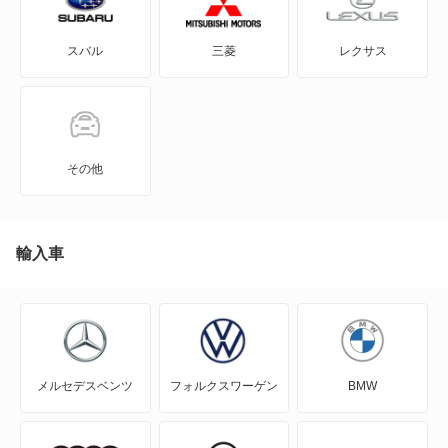
GS350
RX200t
スバル
三菱
レクサス
GS430
RX270
GS450h
RX300
GS460
RX350
その他
GX550
RX350h
HS250h
輸入車
RX450h
IS F
RX450h+
IS200t
RX450hL
メルセデスベンツ
フォルクスワーゲン
BMW
IS250
RX500h
IS250C