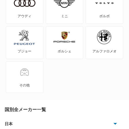
RZ300e
IS300
RZ350e
アウディ
ミニ
ボルボ
IS300h
RZ500e
IS350
RZ550e
プジョー
ポルシェ
アルファロメオ
IS350C
RZ600e
IS500
UX200
LBX
UX250h
その他
LC500
UX300e
LC500h
国別全メーカー一覧
UX300h
LFA
日本
もっと見る