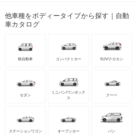
光岡自動車
LX700h
メルセデス・ベンツ
デーウ
もっと見る
マーキュリー
BYD
ロータス
ランチア
他車種をボディータイプから探す｜自動
日産ディーゼル
もっと見る
NX200t
マイバッハ
キア
リンカーン
プロトン
車カタログ
ローバー
ランボルギーニ
日野自動車
NX250
ブラバス
サンヨン
デロリアン
TD
ロールスロイス
デトマソ
三菱ふそう
NX300
ミニ
ADモータース
サリーン
ドンカーブート
ジネッタ
アバルト
軽自動車
コンパクトカー
SUV/クロカン
UDトラックス
NX300h
アルテガ
プリムス
バーキン
もっと見る
ケータハム
イノチェンティ
レクサス
NX350
テスラ
セアト
もっと見る
カーボディーズ
もっと見る
アキュラ
NX350h
ミニバン/ワンボック
ジープ
KTM
セダン
クーペ
モーガン
ス
NX450h+
もっと見る
ダッジ
アルテガ
バンデンプラス
RC F
GMC
マクラーレン
もっと見る
ステーションワゴン
オープンカー
バン
RC200t