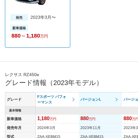
2023年3月〜
発売
新車価格
880
～
1,180
万円
レクサス RZ450e
グレード情報（2023年モデル）
Fスポーツ パフォ
グレード
バージョンL
バージョ
ーマンス
基本情報
1,180
880
880
新車価格
万円
万円
万
発売年月
2024年3月
2023年11月
2023年
型式
ZAA-XEBM15
ZAA-XEBM15
ZAA-XE