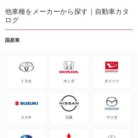
ES300h
他車種をメーカーから探す｜自動車カタ
LX600
ログ
ES350e
LX700h
ES350h
国産車
NX200t
ES500e
NX250
GS F
NX300
トヨタ
ホンダ
ダイハツ
GS200t
NX300h
GS250
NX350
GS300
NX350h
スズキ
日産
マツダ
GS300h
NX450h+