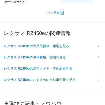
オートスライド
-
-
-
ドア
エンジン
もっと見る
最高出力
- [-]/ -
- [-]/ -
- [-]/ -
最高トルク
- [-]/ -
- [-]/ -
- [-]/ -
レクサス RZ450eの関連情報
過給機
-
-
-
タイヤ
前輪サイズ
255/40R21 102Y
235/50R20 104V
235/50R
レクサス RZ450eの車買取価格・相場を見る
後輪サイズ
295/35R21 107Y
255/45R20 105W
255/45
レクサス RZ450eの車検費用・相場を見る
燃費
WLTC
-
-
-
レクサス RZ450eの適合タイヤ・車用品を見る
WLTC/市街地
-
-
-
WLTC/郊外
-
-
-
レクサス RZ450eにおすすめの自動車保険を見る
WLTC/高速道路
-
-
-
JC08
-
-
-
1015
-
-
-
車選びの記事・ノウハウ