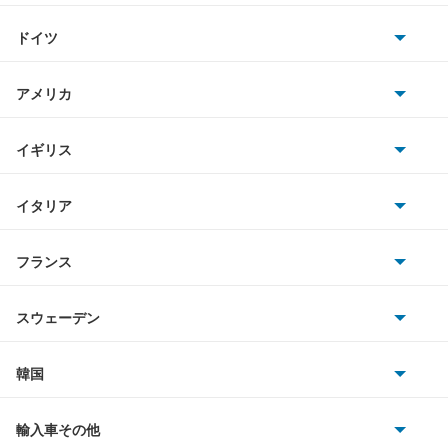
トヨタ
LM500h
ドイツ
日産
LS460
AMG
アメリカ
ホンダ
LS460L
BMW
キャデラック
イギリス
三菱
LS500
BMWアルピナ
クライスラー
TVR
イタリア
マツダ
LS500h
スマート
サターン
アストンマーティン
アルファロメオ
フランス
いすゞ
LS600h
アウディ
シボレー
ジャガー
アウトビアンキ
シトロエン
スバル
LS600hL
スウェーデン
オペル
ビュイック
ダイムラー
フィアット
プジョー
スズキ
サーブ
LX570
フォルクスワーゲン
韓国
フォード
ベントレー
フェラーリ
ルノー
ダイハツ
ボルボ
LX600
ポルシェ
ヒョンデ
ポンティアック
輸入車その他
ランドローバー
マセラティ
ブガッティ