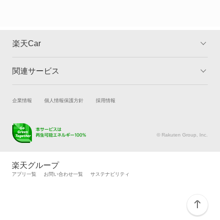
RX450h+
RX450hL
楽天Car
RX500h
関連サービス
TOP
よくある質問
RZ300e
キャンペーン一覧
試乗・商談
新車購入
企業情報
個人情報保護方針
採用情報
RZ350e
楽天Car車買取
車検予約
RZ500e
キズ修理予約
洗車・コーティング予約
© Rakuten Group, Inc.
メンテナンス管理
タイヤ・パーツ購入
RZ550e
タイヤ交換サービス
楽天Car マガジン
楽天グループ
自動車カタログ
自動車保険
アプリ一覧
お問い合わせ一覧
サステナビリティ
RZ600e
楽天マイカー割
SC430