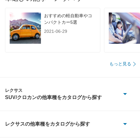
60km定地
-
-
-
装備詳細を見る
装備詳細を見る
装備
装備オプション
おすすめの軽自動車やコ
ンパクトカー5選
2021-06-29
もっと見る
レクサス
SUV/クロカンの他車種をカタログから探す
GX550
LBX
レクサスの他車種をカタログから探す
CT200h
LX570