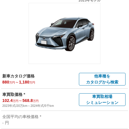
2023年モデル
新車カタログ価格
他車種を
880
～
1,180
カタログから検索
万円
万円
車買取価格 *
車買取相場
102.4
～
568.8
万円
万円
シミュレーション
2023年式/20万km
～
2024年式/5千km
全国平均の車検価格 *
- 円