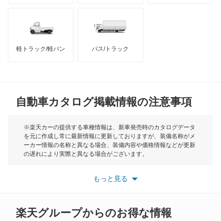
ハマー
オースチン
RC300
インフィニティ
モーリス
RC300h
軽トラック/軽バン
バス/トラック
トライアンフ
もっと見る
RC350
MG
RX200t
自動車カタログ掲載情報の注意事項
ミニ
RX270
モーク
※楽天カーの提供する車種情報は、新車発売時のカタログデータ
を元に作成し常に最新情報に更新しておりますが、装備名称がメ
RX300
ーカー情報の名称と異なる場合、装備内容や価格情報などが更新
もっと見る
の遅れにより実際と異なる場合がございます。
RX350
※最新情報につきましては、各メーカーの情報をご確認くださ
い。
もっと見る
※また安全装備につきましては同名称の装備であっても動作範囲
RX350h
や性能に違いがございますので、詳細情報は各メーカーの情報を
ご確認ください。
RX450h
楽天グループからのお得な情報