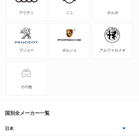
IS300
RZ450e
アウディ
ミニ
ボルボ
IS300h
RZ500e
IS350
RZ550e
プジョー
ポルシェ
アルファロメオ
IS350C
RZ600e
IS500
UX200
LBX
UX250h
その他
LC500
UX300e
LC500h
国別全メーカー一覧
UX300h
LFA
日本
もっと見る