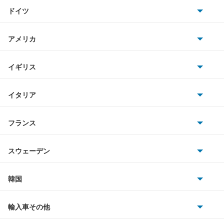
トヨタ
LM500h
ドイツ
日産
LS460
AMG
アメリカ
ホンダ
LS460L
BMW
キャデラック
イギリス
三菱
LS500
BMWアルピナ
クライスラー
TVR
イタリア
マツダ
LS500h
スマート
サターン
アストンマーティン
アルファロメオ
フランス
いすゞ
LS600h
アウディ
シボレー
ジャガー
アウトビアンキ
シトロエン
スバル
LS600hL
スウェーデン
オペル
ビュイック
ダイムラー
フィアット
プジョー
スズキ
サーブ
LX570
フォルクスワーゲン
韓国
フォード
ベントレー
フェラーリ
ルノー
ダイハツ
ボルボ
LX600
ポルシェ
ヒョンデ
ポンティアック
輸入車その他
ランドローバー
マセラティ
ブガッティ
光岡自動車
LX700h
メルセデス・ベンツ
デーウ