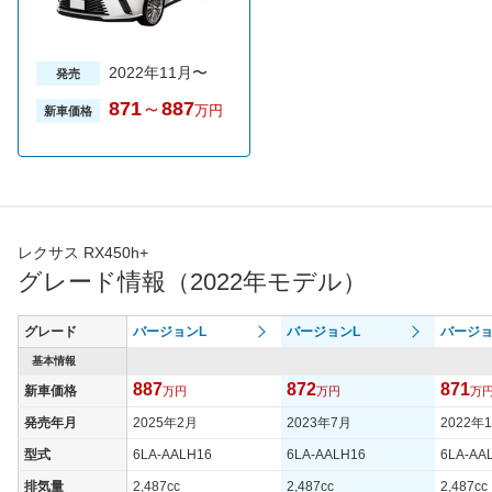
2022年11月〜
発売
871
～
887
万円
新車価格
レクサス RX450h+
グレード情報（2022年モデル）
グレード
バージョンL
バージョンL
バージョ
基本情報
887
872
871
新車価格
万円
万円
万
発売年月
2025年2月
2023年7月
2022年
型式
6LA-AALH16
6LA-AALH16
6LA-AA
排気量
2,487cc
2,487cc
2,487cc