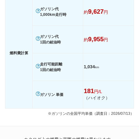
装備詳細を見る
装備詳細を見る
装備
装備オプション
ガソリン代
9,627
約
円
1,000km走行時
ガソリン代
9,955
約
円
1回の給油時
燃料費計算
走行可能距離
1,034
km
1回の給油時
181
円/L
ガソリン 単価
（ハイオク）
※ガソリンの全国平均単価（調査日：2026/07/13）