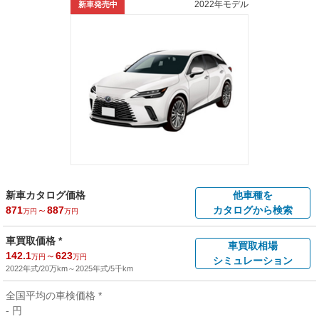
2022年モデル
新車発売中
新車カタログ価格
他車種を
871
～
887
カタログから検索
万円
万円
車買取価格 *
車買取相場
142.1
～
623
万円
万円
シミュレーション
2022年式/20万km
～
2025年式/5千km
全国平均の車検価格 *
- 円