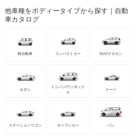
もっと見る
マーキュリー
BYD
ロータス
ランチア
他車種をボディータイプから探す｜自動
日産ディーゼル
もっと見る
NX200t
マイバッハ
キア
リンカーン
プロトン
車カタログ
ローバー
ランボルギーニ
日野自動車
NX250
ブラバス
サンヨン
デロリアン
TD
ロールスロイス
デトマソ
三菱ふそう
NX300
ミニ
ADモータース
サリーン
ドンカーブート
ジネッタ
アバルト
軽自動車
コンパクトカー
SUV/クロカン
UDトラックス
NX300h
アルテガ
プリムス
バーキン
もっと見る
ケータハム
イノチェンティ
レクサス
NX350
テスラ
セアト
もっと見る
カーボディーズ
もっと見る
アキュラ
NX350h
ミニバン/ワンボック
ジープ
KTM
セダン
クーペ
モーガン
ス
NX450h+
もっと見る
ダッジ
アルテガ
バンデンプラス
RC F
GMC
マクラーレン
もっと見る
ステーションワゴン
オープンカー
バン
RC200t
ハマー
オースチン