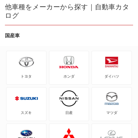
ES300h
他車種をメーカーから探す｜自動車カタ
LX600
ログ
ES350e
LX700h
ES350h
国産車
NX200t
ES500e
NX250
GS F
NX300
トヨタ
ホンダ
ダイハツ
GS200t
NX300h
GS250
NX350
GS300
NX350h
スズキ
日産
マツダ
GS300h
NX450h+
GS350