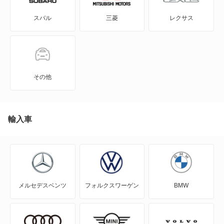
RX200t
スバル
三菱
レクサス
GS430
RX270
GS450h
RX300
GS460
RX350
その他
GX550
RX350h
HS250h
輸入車
RX450h
IS F
RX450hL
IS200t
RX500h
メルセデスベンツ
フォルクスワーゲン
BMW
IS250
RZ300e
IS250C
RZ350e