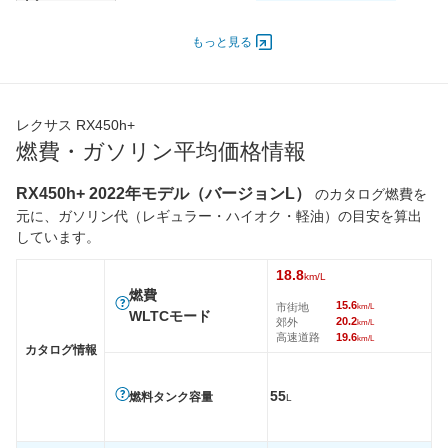
エンジン
もっと見る
最高出力
136.00 [185]/ 3,750
136.00 [185]/ 5,500
136.00 [
最高トルク
228 [23.2]/ 3,600
228 [23.2]/ 3,600
228 [23.
過給機
-
-
-
レクサス RX450h+
タイヤ
燃費・ガソリン平均価格情報
前輪サイズ
235/50R21 101W
235/50R21 101W
235/50
後輪サイズ
235/50R21 101W
235/50R21 101W
235/50
RX450h+ 2022年モデル（バージョンL）
のカタログ燃費を
元に、ガソリン代（レギュラー・ハイオク・軽油）の目安を算出
燃費
しています。
WLTC
18.7km/L
18.8km/L
18.8km/
WLTC/市街地
15.9km/L
15.6km/L
15.6km/
18.8
km/L
燃費
WLTC/郊外
19.7km/L
20.2km/L
20.2km/
15.6
市街地
km/L
WLTCモード
20.2
郊外
km/L
WLTC/高速道路
19.4km/L
19.6km/L
19.6km/
高速道路
19.6
km/L
カタログ情報
JC08
-
-
-
1015
-
-
-
55
燃料タンク容量
L
60km定地
-
-
-