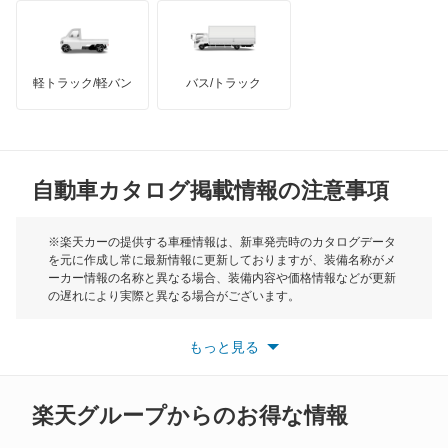
RC300
インフィニティ
モーリス
RC300h
軽トラック/軽バン
バス/トラック
トライアンフ
もっと見る
RC350
MG
RX200t
自動車カタログ掲載情報の注意事項
ミニ
RX270
モーク
※楽天カーの提供する車種情報は、新車発売時のカタログデータ
を元に作成し常に最新情報に更新しておりますが、装備名称がメ
RX300
ーカー情報の名称と異なる場合、装備内容や価格情報などが更新
もっと見る
の遅れにより実際と異なる場合がございます。
RX350
※最新情報につきましては、各メーカーの情報をご確認くださ
い。
もっと見る
※また安全装備につきましては同名称の装備であっても動作範囲
RX350h
や性能に違いがございますので、詳細情報は各メーカーの情報を
ご確認ください。
RX450h
楽天グループからのお得な情報