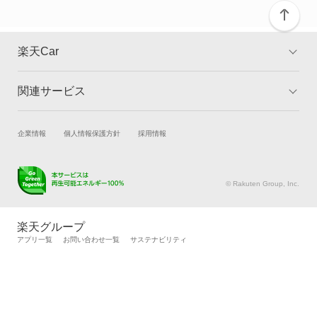
RX450hL
RX500h
楽天Car
RZ300e
関連サービス
TOP
よくある質問
RZ350e
キャンペーン一覧
試乗・商談
新車購入
企業情報
個人情報保護方針
採用情報
RZ450e
楽天Car車買取
車検予約
RZ500e
キズ修理予約
洗車・コーティング予約
© Rakuten Group, Inc.
メンテナンス管理
タイヤ・パーツ購入
RZ550e
タイヤ交換サービス
楽天Car マガジン
楽天グループ
自動車カタログ
自動車保険
アプリ一覧
お問い合わせ一覧
サステナビリティ
RZ600e
楽天マイカー割
SC430
UX200