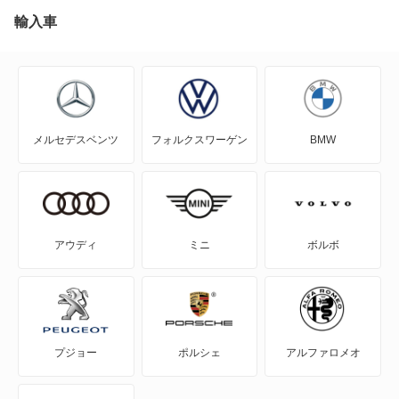
HS250h
輸入車
RX450h+
IS F
RX450hL
IS200t
RX500h
メルセデスベンツ
フォルクスワーゲン
BMW
IS250
RZ300e
IS250C
RZ350e
IS300
RZ450e
アウディ
ミニ
ボルボ
IS300h
RZ500e
IS350
RZ550e
プジョー
ポルシェ
アルファロメオ
IS350C
RZ600e