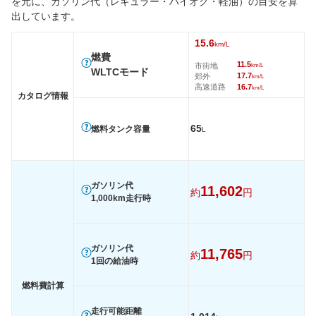
を元に、ガソリン代（レギュラー・ハイオク・軽油）の目安を算
前輪サイズ
235/55R20 102V
235/55R20 102V
235/55R
出しています。
後輪サイズ
235/55R20 102V
235/55R20 102V
235/55R
燃費
15.6
km/L
燃費
WLTC
15.3km/L
14.9km/L
15.3km/
11.5
市街地
km/L
WLTCモード
17.7
郊外
km/L
WLTC/市街地
11.5km/L
11.4km/L
11.5km/
高速道路
16.7
km/L
カタログ情報
WLTC/郊外
17km/L
16.2km/L
17km/L
WLTC/高速道路
16.5km/L
16.2km/L
16.5km/
65
燃料タンク容量
L
JC08
-
-
-
1015
-
-
-
60km定地
-
-
-
ガソリン代
11,602
約
円
1,000km走行時
装備詳細を見る
装備詳細を見る
装備
装備オプション
ガソリン代
11,765
約
円
1回の給油時
燃料費計算
走行可能距離