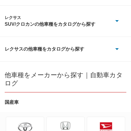
レクサス
SUV/クロカンの他車種をカタログから探す
GX550
LBX
レクサスの他車種をカタログから探す
CT200h
LX570
ES300h
他車種をメーカーから探す｜自動車カタ
LX600
ログ
ES350e
LX700h
ES350h
国産車
NX200t
ES500e
NX250
GS F
NX300