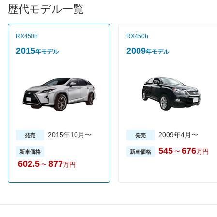
4WDへと切り替わる。駆動方式を問わずCVTが設定され、JC08
歴代モデル一覧
モード燃費は2WD車が17.4km/L、4WD車は16.8km/L（Fスポー
ツ）とクラストップクラスの燃費性能を実現している。グレード
は2WD車が2グレード、4WD車が3グレードの全5グレード。売れ
RX450h
RX450h
筋は上質でしなやかな乗り味を生み出すエアサスペンションを採
用した、最上級グレードのバージョンLエアサスペンション。
2015
2009
年モデル
年モデル
2015年10月〜
2009年4月〜
発売
発売
545
～
676
万円
新車価格
新車価格
602.5
～
877
万円