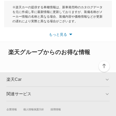
RX270
モーク
※楽天カーの提供する車種情報は、新車発売時のカタログデータ
を元に作成し常に最新情報に更新しておりますが、装備名称がメ
RX300
ーカー情報の名称と異なる場合、装備内容や価格情報などが更新
もっと見る
の遅れにより実際と異なる場合がございます。
RX350
※最新情報につきましては、各メーカーの情報をご確認くださ
い。
もっと見る
※また安全装備につきましては同名称の装備であっても動作範囲
RX350h
や性能に違いがございますので、詳細情報は各メーカーの情報を
ご確認ください。
RX450h+
楽天グループからのお得な情報
RX450hL
RX500h
楽天Car
RZ300e
関連サービス
TOP
よくある質問
RZ350e
キャンペーン一覧
試乗・商談
新車購入
企業情報
個人情報保護方針
採用情報
RZ450e