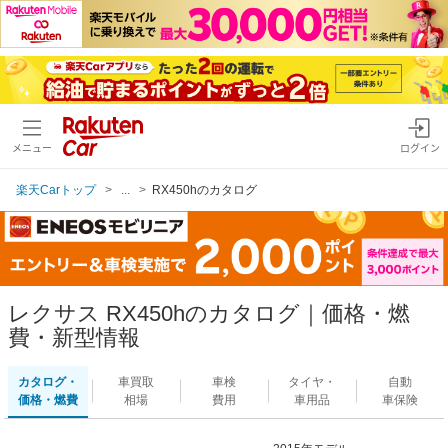
メニュー
ログイン
楽天Carトップ
...
RX450hのカタログ
レクサス RX450hのカタログ｜価格・燃
費・新型情報
カタログ・
車買取
車検
タイヤ・
自動
価格・燃費
相場
費用
車用品
車保険