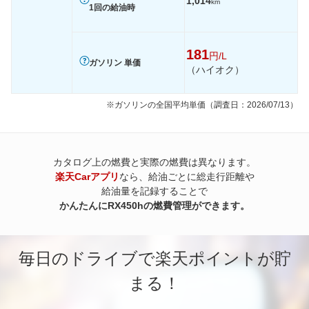
1,014
km
1回の給油時
181
円/L
ガソリン 単価
（ハイオク）
※ガソリンの全国平均単価（調査日：2026/07/13）
カタログ上の燃費と実際の燃費は異なります。
楽天Carアプリ
なら、給油ごとに総走行距離や
給油量を記録することで
かんたんにRX450hの燃費管理ができます。
毎日のドライブで楽天ポイントが貯
まる！