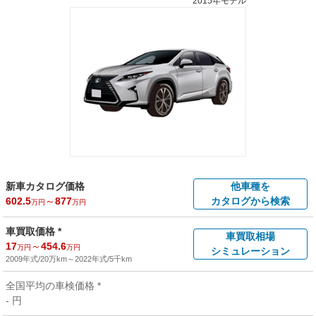
2015年モデル
新車カタログ価格
他車種を
602.5
～
877
カタログから検索
万円
万円
車買取価格 *
車買取相場
17
～
454.6
万円
万円
シミュレーション
2009年式/20万km
～
2022年式/5千km
全国平均の車検価格 *
- 円