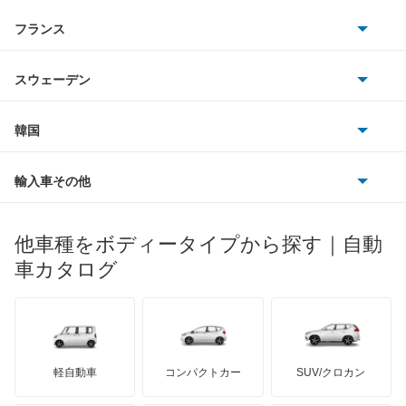
サターン
アストンマーティン
アルファロメオ
フランス
いすゞ
LS600h
アウディ
シボレー
ジャガー
アウトビアンキ
シトロエン
スバル
LS600hL
スウェーデン
オペル
ビュイック
ダイムラー
フィアット
プジョー
スズキ
サーブ
LX570
フォルクスワーゲン
韓国
フォード
ベントレー
フェラーリ
ルノー
ダイハツ
ボルボ
LX600
ポルシェ
ヒョンデ
ポンティアック
輸入車その他
ランドローバー
マセラティ
ブガッティ
光岡自動車
LX700h
メルセデス・ベンツ
デーウ
もっと見る
マーキュリー
BYD
ロータス
ランチア
他車種をボディータイプから探す｜自動
日産ディーゼル
もっと見る
NX200t
マイバッハ
キア
リンカーン
プロトン
車カタログ
ローバー
ランボルギーニ
日野自動車
NX250
ブラバス
サンヨン
デロリアン
TD
ロールスロイス
デトマソ
三菱ふそう
NX300
ミニ
ADモータース
サリーン
ドンカーブート
ジネッタ
アバルト
軽自動車
コンパクトカー
SUV/クロカン
UDトラックス
NX300h
アルテガ
プリムス
バーキン
もっと見る
ケータハム