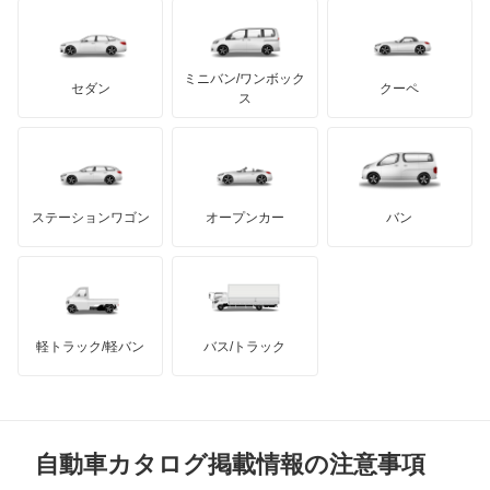
イノチェンティ
レクサス
NX350
テスラ
セアト
もっと見る
カーボディーズ
もっと見る
アキュラ
NX350h
ミニバン/ワンボック
ジープ
KTM
セダン
クーペ
モーガン
ス
NX450h+
もっと見る
ダッジ
アルテガ
バンデンプラス
RC F
GMC
マクラーレン
もっと見る
ステーションワゴン
オープンカー
バン
RC200t
ハマー
オースチン
RC300
インフィニティ
モーリス
RC300h
軽トラック/軽バン
バス/トラック
トライアンフ
もっと見る
RC350
MG
RX200t
自動車カタログ掲載情報の注意事項
ミニ