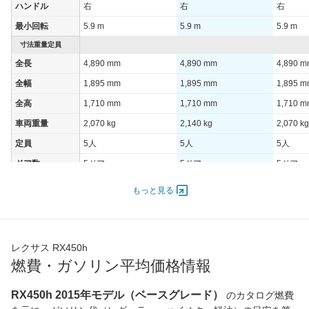
ハンドル
右
右
右
最小回転
5.9 m
5.9 m
5.9 m
寸法重量定員
全長
4,890 mm
4,890 mm
4,890 
全幅
1,895 mm
1,895 mm
1,895 
全高
1,710 mm
1,710 mm
1,710 
車両重量
2,070 kg
2,140 kg
2,070 kg
定員
5人
5人
5人
ドア数
5ドア
5ドア
5ドア
オートスライド
-
-
-
もっと見る
ドア
エンジン
最高出力
193.00 [262]/ 6,000
193.00 [262]/ 6,000
193.00 [
レクサス RX450h
最高トルク
335 [34.2]/ 4,000
335 [34.2]/ 4,000
335 [34.
燃費・ガソリン平均価格情報
過給機
-
-
-
タイヤ
RX450h 2015年モデル（ベースグレード）
のカタログ燃費