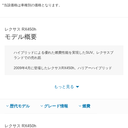
*当該価格は車種別の価格となります。
レクサス RX450h
モデル概要
ハイブリッドによる優れた燃費性能を実現したSUV。レクサスブ
ランドでの売れ筋
2009年4月に登場したレクサスRX450h。ハリアーハイブリッド
がベースだが、プレミアムブランドであるレクサスにトレードさ
れたことで、ブランドイメージにあった高い走行性能と快適性を
実現した。ボディサイズは全長4770mm、全幅1885mmでDEセ
もっと見る
グメントに属する。ハリアーはリアサスペンションにストラット
式を採用しているが、より快適性とスタビリティの高さを実現さ
せるため、RXではダブルウィッシュボーン式に変更されてい
る。膨張比を大きくとったアトキンソンサイクルを採用した
歴代モデル
グレード情報
燃費
3.5・V6エンジンと、高出力モーターを組み合わせた「レクサ
ス・ハイブリッド・ドライブ」、4WD車にはフロントモーターと
は独立したリアモーターによって後輪も自在に駆動させる「E-
Four」を搭載。通常は前輪駆動で走行し、路面の変化によって
レクサス RX450h