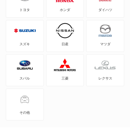
トヨタ
ホンダ
ダイハツ
GS200t
NX300h
GS250
NX350
GS300
NX350h
スズキ
日産
マツダ
GS300h
NX450h+
GS350
RX200t
スバル
三菱
レクサス
GS430
RX270
GS450h
RX300
GS460
RX350
その他
GX550
RX350h