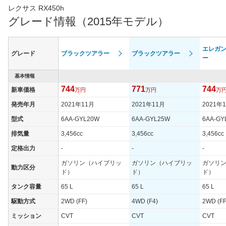
レクサス RX450h
グレード情報（2015年モデル）
エレガ
グレード
ブラックツアラー
ブラックツアラー
ー
基本情報
744
771
744
新車価格
万円
万円
万
発売年月
2021年11月
2021年11月
2021年
型式
6AA-GYL20W
6AA-GYL25W
6AA-GY
排気量
3,456cc
3,456cc
3,456cc
定格出力
-
-
-
ガソリン（ハイブリッ
ガソリン（ハイブリッ
ガソリ
動力区分
ド）
ド）
ド）
タンク容量
65 L
65 L
65 L
駆動方式
2WD (FF)
4WD (F4)
2WD (FF
ミッション
CVT
CVT
CVT