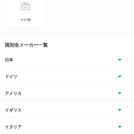
IS500
UX200
LBX
UX250h
その他
LC500
UX300e
LC500h
国別全メーカー一覧
UX300h
LFA
日本
もっと見る
トヨタ
LM500h
ドイツ
日産
LS460
AMG
アメリカ
ホンダ
LS460L
BMW
キャデラック
イギリス
三菱
LS500
BMWアルピナ
クライスラー
TVR
イタリア
マツダ
LS500h
スマート