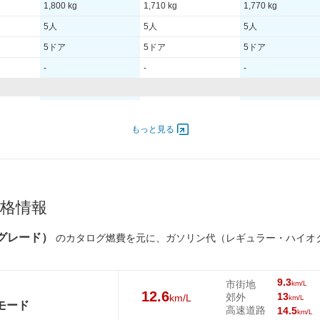
1,800 kg
1,710 kg
1,770 kg
5人
5人
5人
5ドア
5ドア
5ドア
-
-
-
4,800
175.00 [238]/ 4,800
175.00 [238]/ 4,800
175.00 [238]/ 4,800
650
350 [35.7]/ 1,650
350 [35.7]/ 1,650
350 [35.7]/ 1,650
もっと見る
TB
TB
TB
00H
225/60R18 100H
225/65R17 102H
225/65R17 102H
格情報
00H
225/60R18 100H
225/65R17 102H
225/65R17 102H
スグレード）
のカタログ燃費を元に、ガソリン代（レギュラー・ハイオ
11.2km/L
12.6km/L
12km/L
8.5km/L
9.3km/L
9.1km/L
9.3
市街地
km/L
11.3km/L
13km/L
12.3km/L
12.6
13
郊外
km/L
km/L
Cモード
13km/L
14.5km/L
14.1km/L
高速道路
14.5
km/L