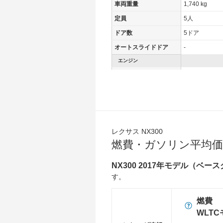
車両重量
1,740 kg
定員
5人
ドア数
5ドア
オートスライドドア
-
エンジン
最高出力
175.00 [238]/ 
最高トルク
350 [35.7]/ 1,
過給機
TB
タイヤ
前輪サイズ
225/60R18 1
レクサス NX300
燃費・ガソリン平均価
後輪サイズ
225/60R18 1
燃費
NX300 2017年モデル（ベー
WLTC
11.8km/L
す。
WLTC/市街地
8.8km/L
燃費
WLTC/郊外
12km/L
WLT
WLTC/高速道路
13.7km/L