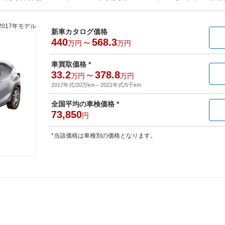
2017年モデル
新車カタログ価格
440
～
568.3
万円
万円
車買取価格 *
33.2
～
378.8
万円
万円
2017年式/20万km
～
2021年式/5千km
全国平均の車検価格 *
73,850
円
*当該価格は車種別の価格となります。