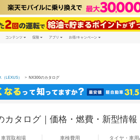
コンテンツ
保険
アプリ
お得/キャンペーン
楽天Carマガジン
キャンペーン一覧
ツ購入
自動車保険
楽天Carアプリ
自動車カタログ
ービス
楽天マイカー割
（LEXUS）
NX300のカタログ
00のカタログ｜価格・燃費・新型情報
車買取
相場
車検
費用
タイヤ・
車用