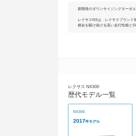
新開発のダウンサイジングターボエ
レクサスNXは、レクサスブランド
都会を駆け抜ける高い走行性能とSU
スとわかるスピンドルグリルを起点
現している。エンジンはNX200tに
152ps、最大トルク206Nmを
ーボ車が6速AT、ハイブリッド車がC
て、高速道路などでの追従走行が可
両立させている。2016年8月に一
を行い、内外装の変更とともに予防
にチューニングを施し、より快適な乗
運転支援システム「ITSコネクト
ーフティシステム＋」が進化し、ド
減する効果のある「パーキングサポ
レクサス NX300
（2020.7）
歴代モデル一覧
NX300
2017
年モデル