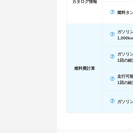
カタログ情報
JC08
12.8km/L
燃料タ
1015
-
60km定地
-
ガソリ
装備詳細
装備オプション
1,000
ガソリ
1回の給
燃料費計算
走行可
1回の給
ガソリン