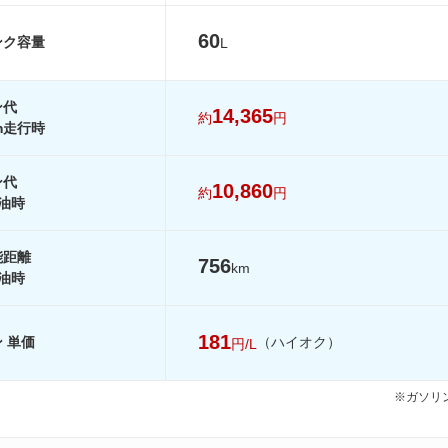
12.2km/L
12.8km/L
12.2km/L
60
ンク容量
-
-
-
L
-
-
-
ン代
を見る
装備詳細を見る
装備詳細を見る
装備詳細を見
14,365
約
円
km走行時
ン代
10,860
約
円
油時
能距離
756
km
油時
181
 単価
（ハイオク）
円/L
※ガソリン