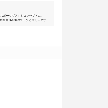
ンスポーツギア」をコンセプトに、
×全高1645mmで、ひと目でレクサ
レアを融合させSUVの力強さを表
ボ、そしてNX300hに最高出力
テムの２種類を搭載。ミッションはタ
1.0km/Lを実現している。加え
携させるなど、利便性と環境性能を
。2017年9月にマイナーチェンジ
させている。また、サスペンション
。2018年8月の一部改良では安全
は予防安全パッケージ「レクサスセ
ダルの踏み間違いによる衝突事故を軽
フォンとの連携を強化している。