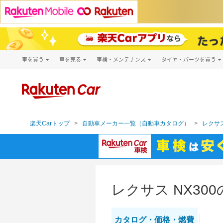
車を買う
車を売る
車検・メンテナンス
タイヤ・パーツを買う
試乗・商談
楽天Car車買取
車検予約
タイヤ・パー
キズ修理予約
新車
タイヤ交換サ
洗車・コーティング予約
メンテナンス管理
楽天Carトップ
自動車メーカー一覧（自動車カタログ）
レクサス
レクサス NX3
カタログ・
価格・燃費