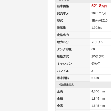
521.8
新車価格
万円
発売年月
2020年7月
型式
3BA-AGZ10
排気量
1,998cc
定格出力
-
動力区分
ガソリン
タンク容量
60 L
駆動方式
2WD (FF)
ミッション
6速AT
ハンドル
右
最小回転
5.6 m
寸法重量定員
全長
4,640 mm
全幅
1,845 mm
全高
1,645 mm