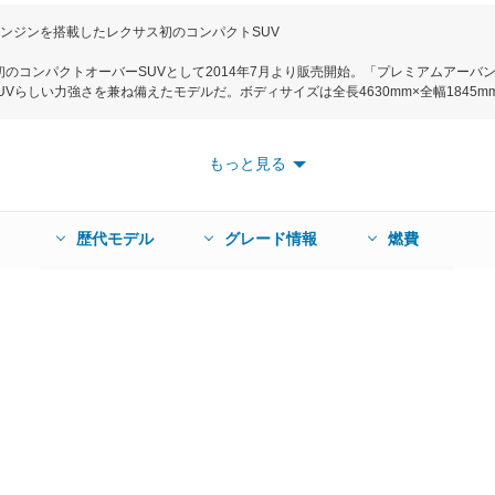
ンジンを搭載したレクサス初のコンパクトSUV
初のコンパクトオーバーSUVとして2014年7月より販売開始。「プレミアムアーバ
Vらしい力強さを兼ね備えたモデルだ。ボディサイズは全長4630mm×全幅1845mm
に、キャビンの前後を大胆に絞り込んだ菱形のボディと力強く張り出したホイールフ
新開発の最高出力238ps、最大トルク350Nmを発生する2L直列４気筒ガソリンター
発生する2.5L直列4気筒ガソリンエンジンとモーターを組み合わせたハイブリッドシス
もっと見る
VTとなる。駆動方式はFFと4WDの２種類で、燃費性能はJC08モード燃費で12.4～2
能な全車速追従機能付レーダークルーズコントロールにアイドリングストップと連
部改良を行い、コネクティッド機能が高速データ通信が可能となるLTE通信に対応した
安全パッケージ「レクサスセーフティシステム＋」を採用し、運転支援機能を充実
歴代モデル
グレード情報
燃費
り心地を実現している。このタイミングでNX200tはNX300へと名称変更している
」をオプション設定すると同時にセキュリティ機能を強化。2019年4月に一部改良で
ライバー負担の軽減を実現している。2020年7月の一部改良では全グレードにペ
ートブレーキ」を標準装備。また搭載しているマルチメディアシステムとスマート