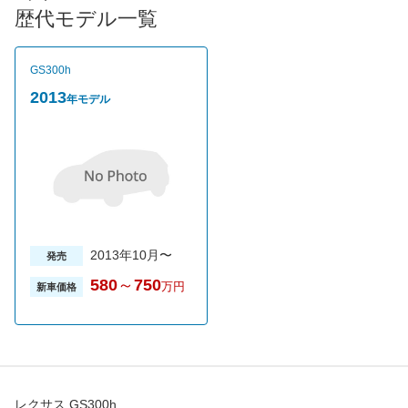
サポート・システム、ハーモニアスドライビングナビゲーターを
歴代モデル一覧
搭載し、エコドライブを支援する。グレードはスタンダードに加
えて、充実装備のバージョンL、走行性能を磨いたFスポーツ、本
革シートを標準装備のIパッケージの4タイプ。売れ筋は肌触りの
GS300h
良い、セミアニリン本革シートや後席サイドエアバッグなどを標
準装備したバージョンL。
2013
年モデル
2013年10月〜
発売
580
～
750
万円
新車価格
レクサス GS300h