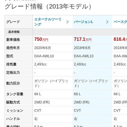
グレード情報（2013年モデル）
エターナルツーリ
グレード
バージョンL
ベース
ング
基本情報
750
717.1
616.4
新車価格
万円
万円
発売年月
2020年6月
2018年8月
2018年
型式
DAA-AWL10
DAA-AWL10
DAA-AW
排気量
2,493cc
2,493cc
2,493cc
定格出力
-
-
-
ガソリン（ハイブリッ
ガソリン（ハイブリッ
ガソリ
動力区分
ド）
ド）
ド）
タンク容量
66 L
66 L
66 L
駆動方式
2WD (FR)
2WD (FR)
2WD (F
ミッション
CVT
CVT
CVT
ハンドル
右
右
右