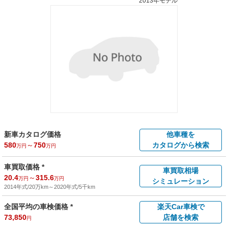
2013年モデル
新車カタログ価格
他車種を
580
～
750
カタログから検索
万円
万円
車買取価格 *
車買取相場
20.4
～
315.6
万円
万円
シミュレーション
2014年式/20万km
～
2020年式/5千km
全国平均の車検価格 *
楽天Car車検で
73,850
店舗を検索
円