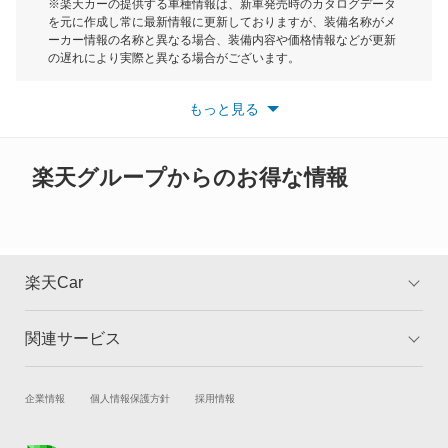
モーク
※楽天カーの提供する車種情報は、新車発売時のカタログデータ
を元に作成し常に最新情報に更新しておりますが、装備名称がメ
RX350
ーカー情報の名称と異なる場合、装備内容や価格情報などが更新
もっと見る
の遅れにより実際と異なる場合がございます。
RX350h
※最新情報につきましては、各メーカーの情報をご確認くださ
い。
もっと見る
※また安全装備につきましては同名称の装備であっても動作範囲
RX450h
や性能に違いがございますので、詳細情報は各メーカーの情報を
ご確認ください。
RX450h+
楽天グループからのお得な情報
RX450hL
RX500h
楽天Car
RZ300e
関連サービス
TOP
よくある質問
RZ350e
キャンペーン一覧
試乗・商談
新車購入
企業情報
個人情報保護方針
採用情報
RZ450e
楽天Car車買取
車検予約