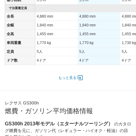
最小回転
5.3 m
5.3 m
5.3 m
寸法重量定員
全長
4,880 mm
4,880 mm
4,880 
全幅
1,840 mm
1,840 mm
1,840 
全高
1,455 mm
1,455 mm
1,455 
車両重量
1,770 kg
1,770 kg
1,730 kg
定員
5人
5人
5人
ドア数
4ドア
4ドア
4ドア
オートスライド
-
-
-
ドア
もっと見る
エンジン
最高出力
131.00 [178]/ 5,700
131.00 [178]/ 5,200
131.00 [
最高トルク
221 [22.5]/ 4,200
221 [22.5]/ 4,200
221 [22.
レクサス GS300h
過給機
-
-
-
燃費・ガソリン平均価格情報
タイヤ
GS300h 2013年モデル（エターナルツーリング）
のカタロ
前輪サイズ
235/40R19 92Y
235/45R18 94Y
225/50
グ燃費を元に、ガソリン代（レギュラー・ハイオク・軽油）の目
後輪サイズ
265/35R19 94Y
235/45R18 94Y
225/50