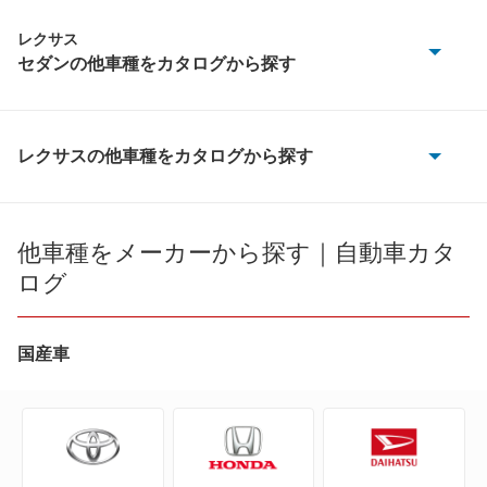
レクサス
セダンの他車種をカタログから探す
ES300h
ES350e
レクサスの他車種をカタログから探す
CT200h
ES350h
ES300h
他車種をメーカーから探す｜自動車カタ
ES500e
ログ
ES350e
GS F
ES350h
国産車
GS200t
ES500e
GS250
GS F
GS300