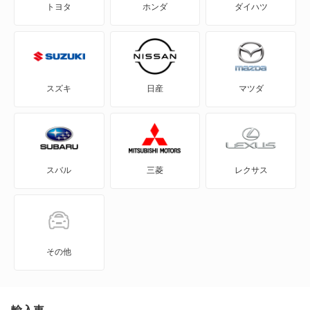
トヨタ
ホンダ
ダイハツ
GS200t
GS350
GS250
GS430
GS300
GS450h
スズキ
日産
マツダ
GS350
GS460
GS430
HS250h
スバル
三菱
レクサス
GS450h
IS F
GS460
IS200t
GX550
IS250
その他
HS250h
IS300
IS F