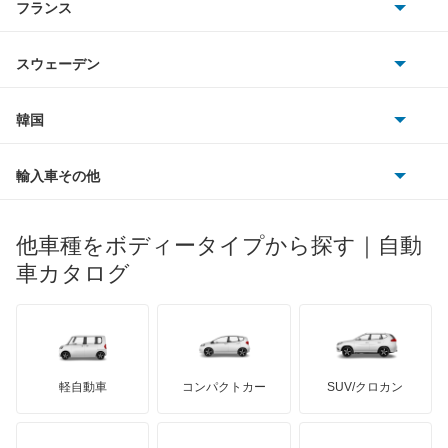
フランス
いすゞ
LS600hL
アウディ
シボレー
ジャガー
アウトビアンキ
シトロエン
スバル
LX570
スウェーデン
オペル
ビュイック
ダイムラー
フィアット
プジョー
スズキ
サーブ
LX600
フォルクスワーゲン
韓国
フォード
ベントレー
フェラーリ
ルノー
ダイハツ
ボルボ
LX700h
ポルシェ
ヒョンデ
ポンティアック
輸入車その他
ランドローバー
マセラティ
ブガッティ
光岡自動車
NX200t
メルセデス・ベンツ
デーウ
もっと見る
マーキュリー
BYD
ロータス
ランチア
他車種をボディータイプから探す｜自動
日産ディーゼル
もっと見る
NX250
マイバッハ
キア
リンカーン
プロトン
車カタログ
ローバー
ランボルギーニ
日野自動車
NX300
ブラバス
サンヨン
デロリアン
TD
ロールスロイス
デトマソ
三菱ふそう
NX300h
ミニ
ADモータース
サリーン
ドンカーブート
ジネッタ
アバルト
軽自動車
コンパクトカー
SUV/クロカン
UDトラックス
NX350
アルテガ
プリムス
バーキン
もっと見る
ケータハム
イノチェンティ
レクサス
NX350h