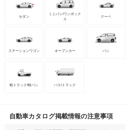
テスラ
セアト
もっと見る
カーボディーズ
もっと見る
アキュラ
NX450h+
ミニバン/ワンボック
ジープ
KTM
セダン
クーペ
モーガン
ス
RC F
もっと見る
ダッジ
アルテガ
バンデンプラス
RC200t
GMC
マクラーレン
もっと見る
ステーションワゴン
オープンカー
バン
RC300
ハマー
オースチン
RC300h
インフィニティ
モーリス
RC350
軽トラック/軽バン
バス/トラック
トライアンフ
もっと見る
RX200t
MG
RX270
自動車カタログ掲載情報の注意事項
ミニ
RX300