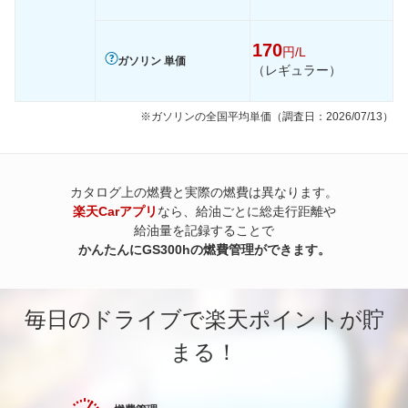
170
円/L
ガソリン 単価
（レギュラー）
※ガソリンの全国平均単価（調査日：2026/07/13）
カタログ上の燃費と実際の燃費は異なります。
楽天Carアプリ
なら、給油ごとに総走行距離や
給油量を記録することで
かんたんにGS300hの燃費管理ができます。
毎日のドライブで楽天ポイントが貯
まる！