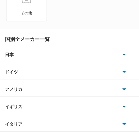
もっと見る
LC500
その他
LC500h
LFA
国別全メーカー一覧
LM500h
日本
トヨタ
LS460
ドイツ
日産
LS460L
AMG
アメリカ
ホンダ
LS500
BMW
キャデラック
イギリス
三菱
LS500h
BMWアルピナ
クライスラー
TVR
イタリア
マツダ
LS600h
スマート
サターン
アストンマーティン
アルファロメオ