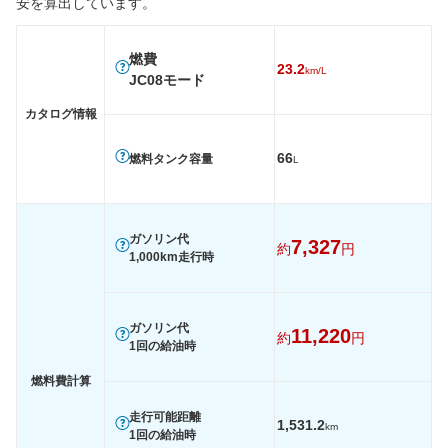
安を算出しています。
燃費
WLTC
-
-
-
燃費
23.2
km/L
WLTC/市街地
-
-
-
JC08モード
WLTC/郊外
-
-
-
カタログ情報
WLTC/高速道路
-
-
-
66
燃料タンク容量
L
JC08
23.2km/L
21.4km/L
23.2km/
1015
-
-
-
60km定地
-
-
-
ガソリン代
7,327
約
円
1,000km走行時
装備詳細を見る
装備詳細を見る
装備
装備オプション
ガソリン代
11,220
約
円
1回の給油時
燃料費計算
走行可能距離
1,531.2
km
1回の給油時