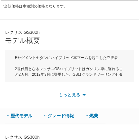
*当該価格は車種別の価格となります。
レクサス GS300h
モデル概要
Eセグメントセダンにハイブリッド車ブームを起こした立役者
2世代目となるレクサスGSハイブリッドはガソリン車に遅れるこ
と2カ月、2012年3月に登場した。GSはグランドツーリングセダ
ンの略称。ミディアムレンジセダンGSハイブリッドは全長
4850mm、全幅1840mmで Eセグメントに属する。このセグメン
トにはBMW5シリーズやアウディA6が属しているが、各社続々と
もっと見る
ハイブリッドモデルを登場させ、熾烈な争いが行われている。ハ
イブリッド専用エンジンとして開発された3.5L/V6エンジンに高
出力モーター、2段変速式リダクションギアを採用したCVTを組
み合わせたレクサス・ハイブリッド・ドライブを搭載。駆動方式
歴代モデル
グレード情報
燃費
はFR（後輪駆動）のみで、JC08モード燃費はコンパクトカー並
みの18.2km/Lとなり、レクサスGSの3.5Lガソリン車の約2倍とい
う高い燃費性能を誇る。4つのモードからシーンに合わせて走行
モードを選べるドライブモードセレクトや先進のエコドライブ・
レクサス GS300h