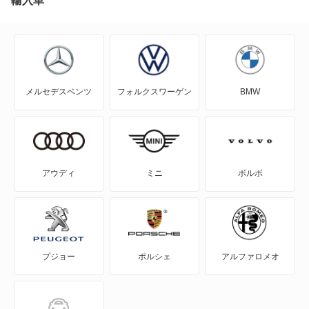
輸入車
IS300h
IS200t
IS350
IS250
IS500
メルセデスベンツ
フォルクスワーゲン
BMW
IS250C
LS460
IS300
LS460L
IS300h
LS500
アウディ
ミニ
ボルボ
IS350
LS500h
IS350C
LS600h
プジョー
ポルシェ
アルファロメオ
IS500
LS600hL
LBX