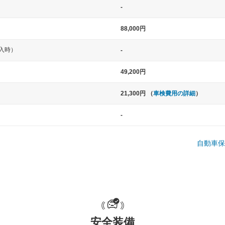
-
88,000円
入時）
-
49,200円
21,300円 （
車検費用の詳細
）
中型車
大型車
-
ト など
ノア、セレナ、プリウス、カローラ、ステ
クラウン、
ップワゴン など
ハイエースワ
自動車保
一般的な荷物のサイズの目安
安全装備