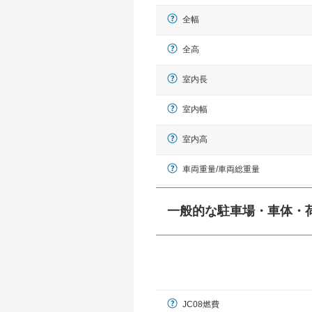
全幅
全高
室内長
室内幅
室内高
車両重量/車両総重量
一般的な駐車場・車体・
一般的に塗料などによる駐車場ライン
幅 5,000mmというサイズが
JC08燃費