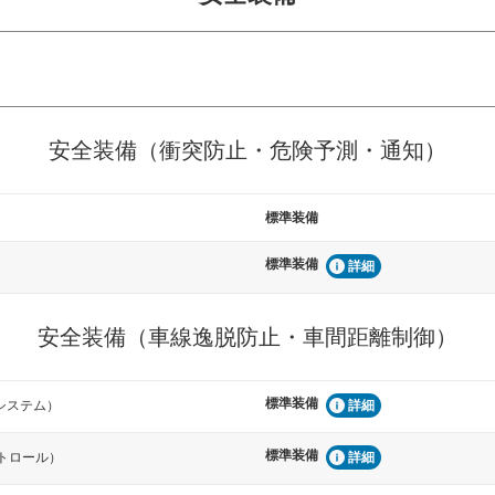
危険予測・通知
衝突を回避するプリクラッシュブレ
見えにくい場所に潜む
安全装備（衝突防止・危険予測・通知）
などが装備されています。
テムなどが装備されて
標準装備
車間距離制御
らつきを防止するためにレーンキー
安全な車間距離を保ち
標準装備
備されています
ブ・クルーズ・コント
詳細
衝撃軽減
安全装備（車線逸脱防止・車間距離制御）
うためにインテリジェンスパーキン
万が一車体が衝撃を受
ドブラインドモニターなどが装備さ
るSRSエアバッグシス
ルトなどが装備されて
標準装備
システム）
詳細
標準装備
トロール）
詳細