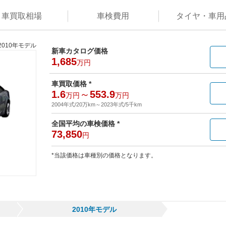
車買取
相場
車検
費用
タイヤ・
車用
2010年モデル
新車カタログ価格
1,685
万円
車買取価格 *
1.6
～
553.9
万円
万円
2004年式/20万km
～
2023年式/5千km
全国平均の車検価格 *
73,850
円
*当該価格は車種別の価格となります。
2010年モデル