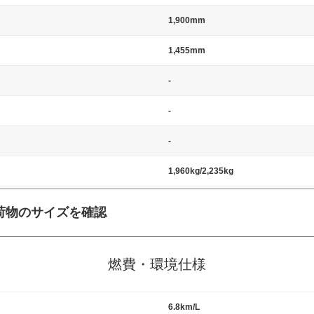
1,900mm
1,455mm
-
-
-
1,960kg/2,235kg
荷物のサイズを確認
施工の際には、1台当たりのスペースと駐車に必要な車路幅が、幅 2,500m
標準値（最低値）とされる事が多いようです。
燃費・環境仕様
6.8km/L