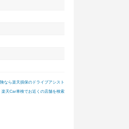
アルファード、フォレスター、
ゴン、デリカD:5 など
険なら楽天損保のドライブアシスト
楽天Car車検でお近くの店舗を検索