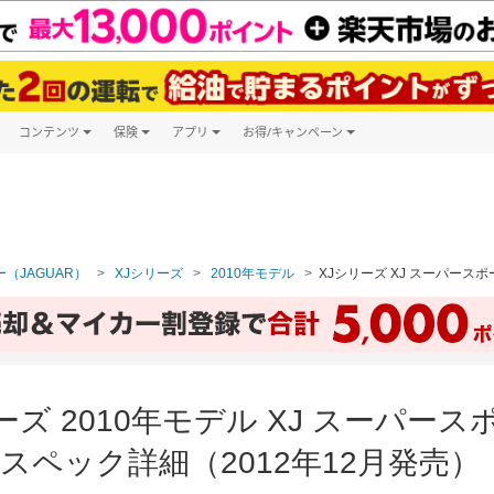
コンテンツ
保険
アプリ
お得/キャンペーン
楽天Carマガジン
キャンペーン一覧
ツ購入
自動車保険
楽天Carアプリ
自動車カタログ
ービス
楽天マイカー割
（JAGUAR）
XJシリーズ
2010年モデル
XJシリーズ XJ スーパースポ
ーズ 2010年モデル XJ スーパース
スペック詳細（2012年12月発売）