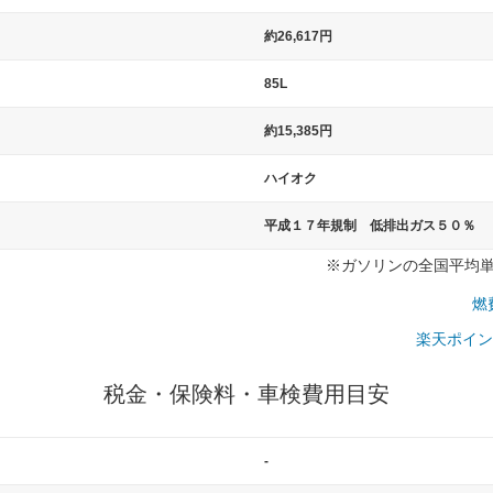
）
約26,617円
85L
約15,385円
ハイオク
平成１７年規制 低排出ガス５０％
※ガソリンの全国平均単価：
燃
楽天ポイン
税金・保険料・車検費用目安
-
一般的な車体のサイズの目安