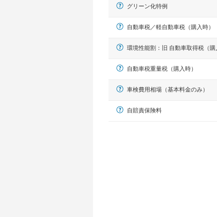
グリーン化特例
自動車税／軽自動車税（購入時）
環境性能割：旧 自動車取得税（購
自動車税重量税（購入時）
車検費用相場（基本料金のみ）
軽自動車
自賠責保険料
N-BOX、ワゴンR、タント、アル