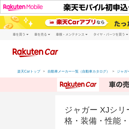
車を買う
車を売る
車検・メンテナンス
タイヤ・パーツを買う
試乗・商談
楽天Car車買取
車検予約
タイヤ・パー
キズ修理予約
新車
タイヤ交換サ
洗車・コーティング予約
メンテナンス管理
楽天Carトップ
自動車メーカー一覧（自動車カタログ）
ジャガー
ジャガー XJシリ
格・装備・性能・