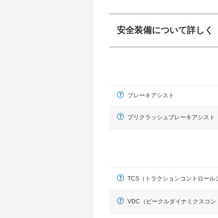
安全装備について詳しく
衝突防止
前走車や歩行者との
ーキアシスト、ABS
ブレーキアシスト
車線逸脱防止
車線のはみだしやふ
プアシストなどが装
プリクラッシュブレーキアシスト
運転・駐車支援
駐車をスムーズに行
グ・アシストやサイ
れています。
TCS（トラクションコントロール
VDC（ビークルダイナミクスコン