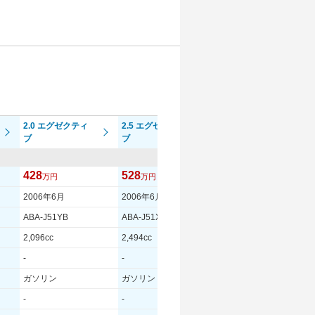
2.0 エグゼクティ
2.5 エグゼクティ
2.0 V6 SE エステ
ブ
ブ
ート
428
528
471.4
万円
万円
万円
2006年6月
2006年6月
2005年6月
ABA-J51YB
ABA-J51XB
ABA-J51YB
2,096cc
2,494cc
2,096cc
-
-
-
ガソリン
ガソリン
ガソリン
-
-
-