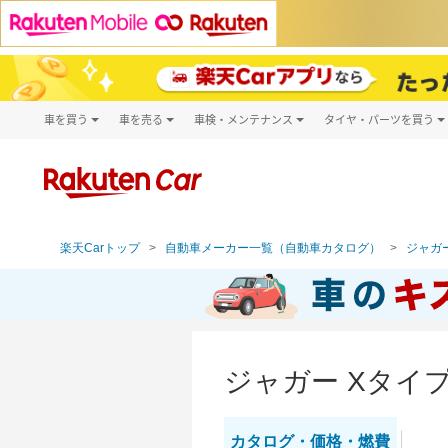
車を買う
車を売る
車検・メンテナンス
タイヤ・パーツを買う
試乗・商談
楽天Car車買取
車検予約
タイヤ・パー
キズ修理予約
新車
タイヤ交換サ
洗車・コーティング予約
メンテナンス管理
楽天Carトップ
自動車メーカー一覧（自動車カタログ）
ジャガー
ジャガー Xタイ
カタログ・
価格・燃費