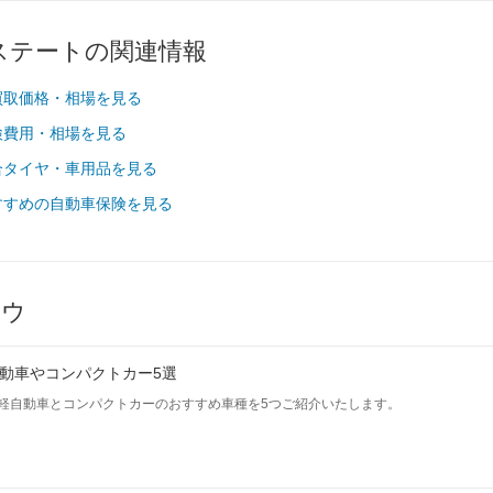
225/45ZR17
225/45ZR17
225/45ZR17
エステートの関連情報
225/45ZR17
225/45ZR17
225/45ZR17
買取価格・相場を見る
検費用・相場を見る
-
-
-
-
-
-
合タイヤ・車用品を見る
-
-
-
すすめの自動車保険を見る
-
-
-
-
-
-
7.9km/L
8.6km/L
7.9km/L
ハウ
-
-
-
を見る
装備詳細を見る
装備詳細を見る
装備詳細を見
動車やコンパクトカー5選
軽自動車とコンパクトカーのおすすめ車種を5つご紹介いたします。