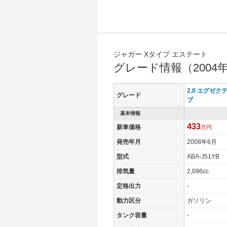
ジャガー Xタイプ エステート
グレード情報（2004
2.0 エグゼク
グレード
ブ
基本情報
433
新車価格
万円
発売年月
2008年6月
型式
ABA-J51YB
排気量
2,096cc
定格出力
-
動力区分
ガソリン
タンク容量
-