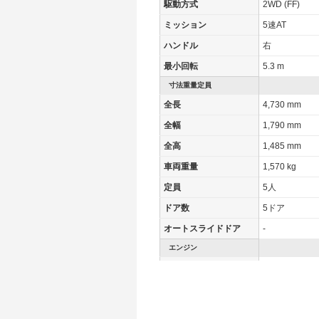
駆動方式
2WD (FF)
ミッション
5速AT
ハンドル
右
最小回転
5.3 m
寸法重量定員
全長
4,730 mm
全幅
1,790 mm
全高
1,485 mm
車両重量
1,570 kg
定員
5人
ドア数
5ドア
オートスライドドア
-
エンジン
最高出力
117.00 [159]/ 
最高トルク
200 [-]/ 4,100
過給機
-