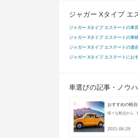
タイヤ
前輪サイズ
225/45ZR17
ジャガー Xタイプ 
後輪サイズ
225/45ZR17
ジャガー Xタイプ エステートの車
燃費
ジャガー Xタイプ エステートの車
WLTC
-
WLTC/市街地
-
ジャガー Xタイプ エステートの適
WLTC/郊外
-
ジャガー Xタイプ エステートにお
WLTC/高速道路
-
JC08
-
1015
8.6km/L
車選びの記事・ノウ
60km定地
-
装備詳細
装備オプション
おすすめの軽自
様々な観点から、
2021-06-29