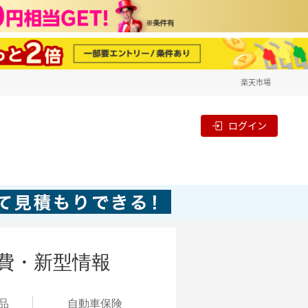
楽天市場
ログイン
費・新型情報
品
自動
車保険