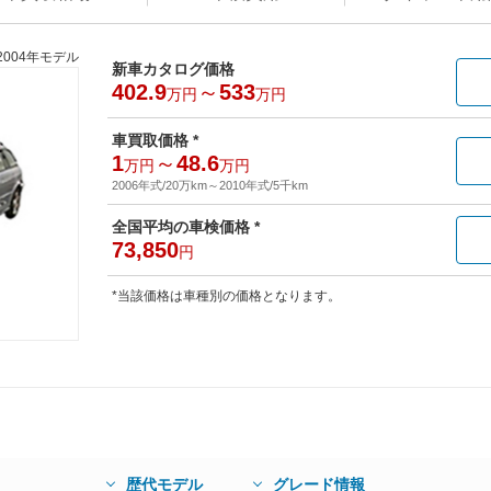
2004年モデル
新車カタログ価格
402.9
～
533
万円
万円
車買取価格 *
1
～
48.6
万円
万円
2006年式/20万km
～
2010年式/5千km
全国平均の車検価格 *
73,850
円
*当該価格は車種別の価格となります。
歴代モデル
グレード情報