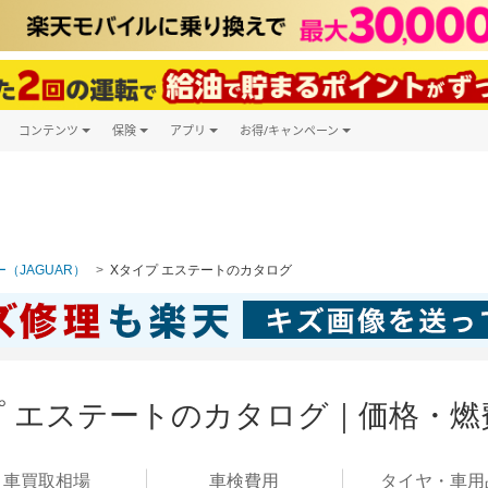
コンテンツ
保険
アプリ
お得/キャンペーン
楽天Carマガジン
キャンペーン一覧
ツ購入
自動車保険
楽天Carアプリ
自動車カタログ
ービス
楽天マイカー割
（JAGUAR）
Xタイプ エステートのカタログ
プ エステートのカタログ｜価格・燃
車買取
相場
車検
費用
タイヤ・
車用