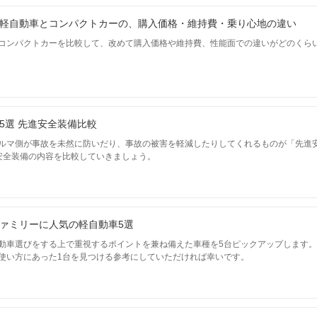
軽自動車とコンパクトカーの、購入価格・維持費・乗り心地の違い
コンパクトカーを比較して、改めて購入価格や維持費、性能面での違いがどのくら
5選 先進安全装備比較
ルマ側が事故を未然に防いだり、事故の被害を軽減したりしてくれるものが「先進
安全装備の内容を比較していきましょう。
ァミリーに人気の軽自動車5選
動車選びをする上で重視するポイントを兼ね備えた車種を5台ピックアップします
使い方にあった1台を見つける参考にしていただければ幸いです。