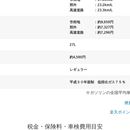
郊外
:
23.2km/L
高速道路
:
23.3km/L
市街地
:
約9,659円
）
郊外
:
約7,327円
高速道路
:
約7,296円
27L
約4,590円
レギュラー
平成３０年規制 低排出ガス７５％
※ガソリンの全国平均単価：
燃
楽天ポイン
税金・保険料・車検費用目安
一般的な車体のサイズの目安