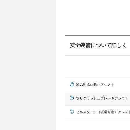
安全装備について詳しく
衝突防止
前走車や歩行者との
ーキアシスト、ABS
踏み間違い防止アシスト
車線逸脱防止
車線のはみだしやふ
プアシストなどが装
プリクラッシュブレーキアシスト
運転・駐車支援
ヒルスタート（坂道発進）アシス
駐車をスムーズに行
グ・アシストやサイ
れています。