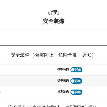
安全装備
危険予測・通知
衝突を回避するプリクラッシュブレ
見えにくい場所に潜む
安全装備（衝突防止・危険予測・通知）
などが装備されています。
テムなどが装備されて
標準装備
車間距離制御
詳細
らつきを防止するためにレーンキー
安全な車間距離を保ち
備されています
ブ・クルーズ・コント
標準装備
詳細
標準装備
衝撃軽減
ト
詳細
うためにインテリジェンスパーキン
万が一車体が衝撃を受
ドブラインドモニターなどが装備さ
るSRSエアバッグシス
ルトなどが装備されて