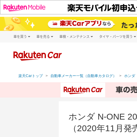
車を買う
車を売る
車検・メンテナンス
タイヤ・パーツを買う
試乗・商談
楽天Car車買取
車検予約
タイヤ・パー
キズ修理予約
新車
タイヤ交換サ
洗車・コーティング予約
メンテナンス管理
楽天Carトップ
自動車メーカー一覧（自動車カタログ）
ホンダ（
ホンダ N-ONE
（2020年11月発