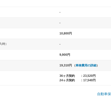
-
-
10,800円
入時）
-
中型車
大型車
9,900円
ト など
ノア、セレナ、プリウス、カローラ、ステ
クラウン、
19,310円 （
車検費用の詳細
）
ップワゴン など
ハイエースワ
36ヶ月契約
:
23,520円
24ヶ月契約
:
17,540円
一般的な荷物のサイズの目安
自動車保