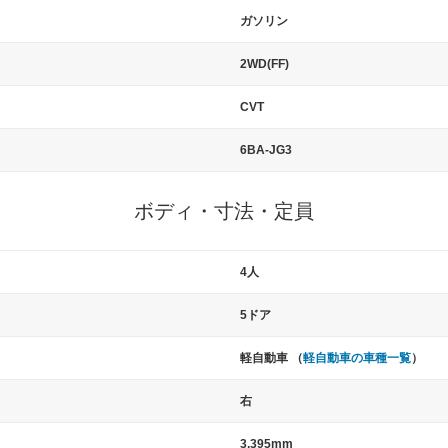
ガソリン
2WD(FF)
CVT
6BA-JG3
ボディ・寸法・定員
4人
5ドア
軽自動車 （
軽自動車の車種一覧
）
右
3,395mm