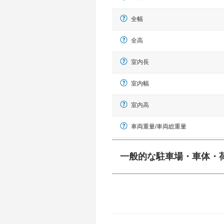
全幅
全高
室内長
室内幅
室内高
車両重量/車両総重量
一般的な駐車場・車体・
一般的に塗料などによる駐車場ライン
幅 5,000mmというサイズが