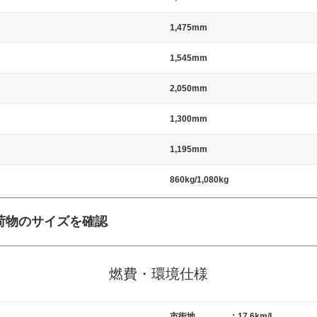
1,475mm
1,545mm
2,050mm
1,300mm
1,195mm
860kg/1,080kg
荷物のサイズを確認
施工の際には、1台当たりのスペースと駐車に必要な車路幅が、幅 2,500m
標準値（最低値）とされる事が多いようです。
燃費・環境仕様
市街地
:
17.6km/L