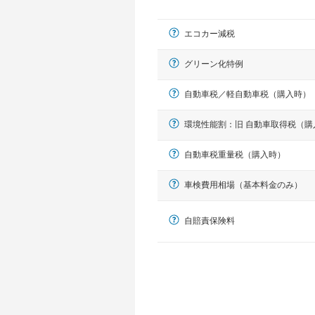
エコカー減税
グリーン化特例
自動車税／軽自動車税（購入時）
環境性能割：旧 自動車取得税（購
軽自動車
自動車税重量税（購入時）
N-BOX、ワゴンR、タント、アル
車検費用相場（基本料金のみ）
自賠責保険料