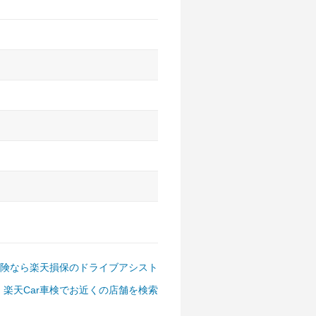
アルファード、フォレスター、
ゴン、デリカD:5 など
険なら楽天損保のドライブアシスト
楽天Car車検でお近くの店舗を検索