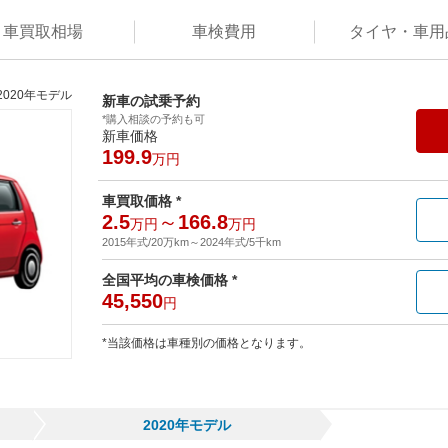
車買取
相場
車検
費用
タイヤ・
車用
2020年モデル
新車の試乗予約
*購入相談の予約も可
新車価格
199.9
万円
車買取価格 *
2.5
～
166.8
万円
万円
2015年式/20万km
～
2024年式/5千km
全国平均の車検価格 *
45,550
円
*当該価格は車種別の価格となります。
2020年モデル