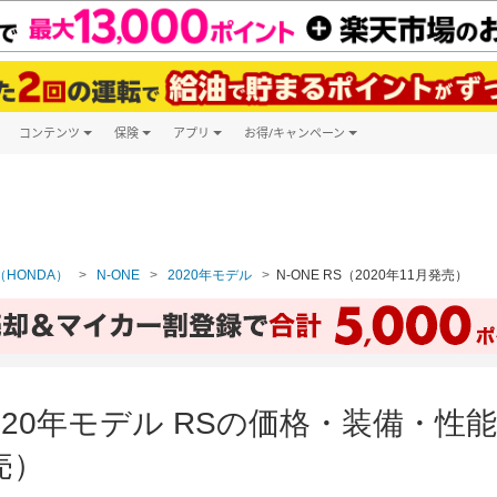
コンテンツ
保険
アプリ
お得/キャンペーン
楽天Carマガジン
キャンペーン一覧
ツ購入
自動車保険
楽天Carアプリ
自動車カタログ
ービス
楽天マイカー割
HONDA）
N-ONE
2020年モデル
N-ONE RS（2020年11月発売）
 2020年モデル RSの価格・装備・
売）