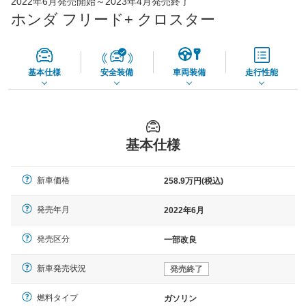
2022年6月発売開始～2023年4月発売終了
65,050
店舗を検索
円
ホンダ フリード+ クロスター
*当該価格は車種別の価格となります。
基本仕様
安全装備
車両装備
走行性能
基本仕様
新車価格
258.9万円(税込)
発売年月
2022年6月
発売区分
一部改良
新車発売状況
発売終了
燃料タイプ
ガソリン