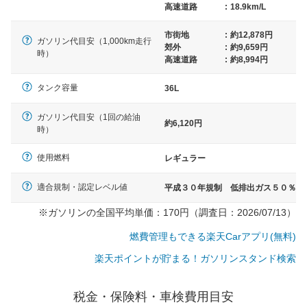
高速道路
:
18.9km/L
市街地
:
約12,878円
ガソリン代目安（1,000km走行
郊外
:
約9,659円
時）
高速道路
:
約8,994円
タンク容量
36L
ガソリン代目安（1回の給油
約6,120円
時）
使用燃料
レギュラー
適合規制・認定レベル値
平成３０年規制 低排出ガス５０％
※ガソリンの全国平均単価：170円（調査日：2026/07/13）
燃費管理もできる楽天Carアプリ(無料)
楽天ポイントが貯まる！ガソリンスタンド検索
一般的な車体のサイズの目安
税金・保険料・車検費用目安