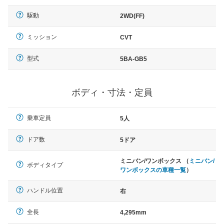
駆動
2WD(FF)
ミッション
CVT
型式
5BA-GB5
ボディ・寸法・定員
乗車定員
5人
ドア数
5ドア
ミニバン/ワンボックス （
ミニバン/
ボディタイプ
ワンボックスの車種一覧
）
ハンドル位置
右
全長
4,295mm