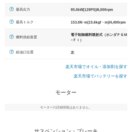
最高出力
95.0kW[129PS]/6,000rpm
最高トルク
153.0N･m[15.6kgf・m]/4,400rpm
電子制御燃料噴射式（ホンダＰＧＭ
燃料供給装置
−ＦＩ）
給油口位置
左
楽天市場でオイル・添加剤を探す
楽天市場でバッテリーを探す
モーター
モーターの詳細情報はありません。
サスペンション・ブレーキ