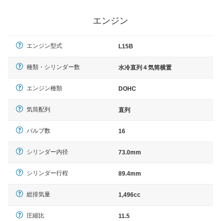
エンジン
エンジン型式
L15B
種類・シリンダー数
水冷直列４気筒横置
エンジン種類
DOHC
気筒配列
直列
バルブ数
16
シリンダー内径
73.0mm
シリンダー行程
89.4mm
総排気量
1,496cc
圧縮比
11.5