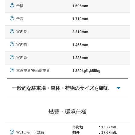
全幅
1,695mm
全高
1,710mm
室内長
2,310mm
室内幅
1,455mm
室内高
1,285mm
車両重量/車両総重量
1,380kg/1,655kg
一般的な駐車場・車体・荷物のサイズを確認
一般的に塗料などによる駐車場ライン施工の際には、1台
当たりのスペースと駐車に必要な車路幅が、幅 2,500mm
燃費・環境仕様
× 長さ 5,000mm 車路幅 5,000mmというサイズが標準値
（最低値）とされる事が多いようです。
市街地
:
13.2km/L
WLTCモード燃費
郊外
:
17.6km/L