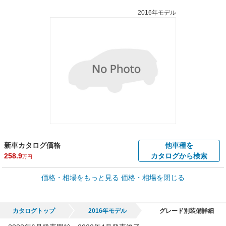
2016年モデル
新車カタログ価格
他車種を
258.9
カタログから検索
万円
車買取価格 *
価格・相場をもっと見る
価格・相場を閉じる
車買取相場
15.8
～
285.3
万円
万円
シミュレーション
2017年式/20万km
～
2022年式/5千km
カタログトップ
2016年モデル
グレード別装備詳細
全国平均の車検価格 *
楽天Car車検で