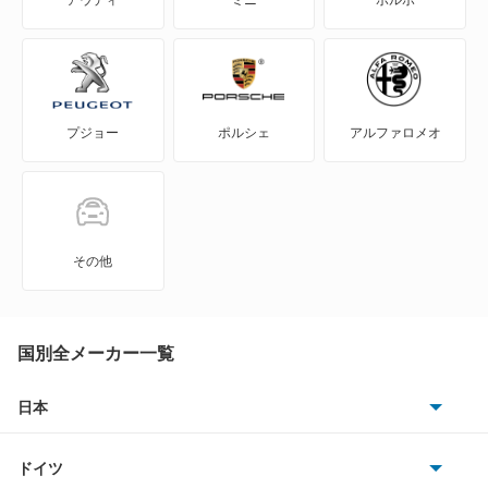
アウディ
ミニ
ボルボ
S2000
S660
プジョー
ポルシェ
アルファロメオ
Super-ONE
WR-V
Z
その他
ZR-V
ZR-V ハイブリッド
国別全メーカー一覧
アクティトラック
日本
トヨタ
アクティバン
ドイツ