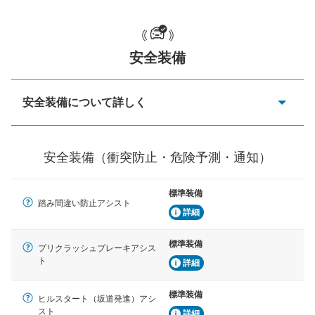
一般的な荷物のサイズの目安
安全装備
安全装備について詳しく
衝突防止
前走車や歩行者との衝突を回避するプリクラッシュブレ
安全装備（衝突防止・危険予測・通知）
ーキアシスト、ABSなどが装備されています。
危険予測・通知
標準装備
見えにくい場所に潜む危険を予測・通知するためのシス
踏み間違い防止アシスト
テムなどが装備されています。
詳細
車線逸脱防止
標準装備
プリクラッシュブレーキアシス
車線のはみだしやふらつきを防止するためにレーンキー
ト
詳細
プアシストなどが装備されています
標準装備
車間距離制御
ヒルスタート（坂道発進）アシ
安全な車間距離を保ちながら前車を追従するアダプティ
スト
詳細