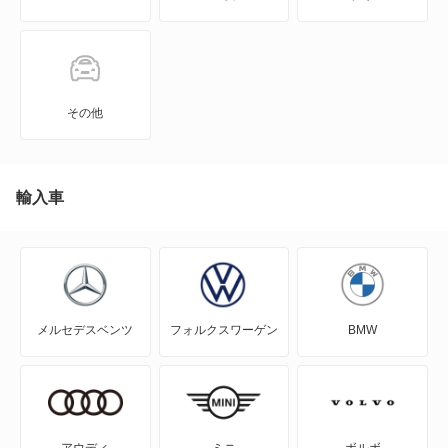
N BOX+
N-ONE
N-ONE e:
その他
N-VAN
N-VAN e:
輸入車
N-WGN
N360
メルセデスベンツ
フォルクスワーゲン
BMW
NSX
NSX ハイブリッド
S-MX