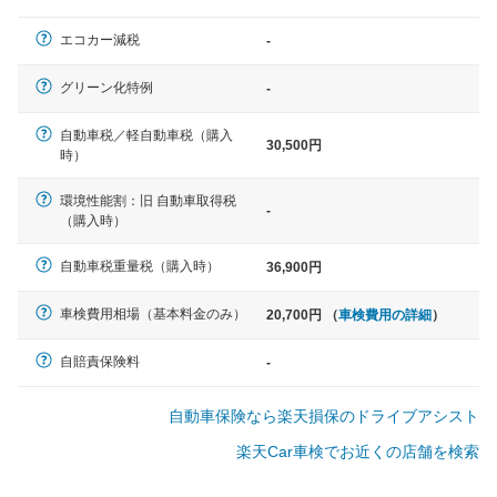
軽自動車
エコカー減税
-
N-BOX、ワゴンR、タント、アル
ト など
グリーン化特例
-
自動車税／軽自動車税（購入
30,500円
時）
中型車
環境性能割：旧 自動車取得税
ノア、セレナ、プリウス、カロー
-
（購入時）
ラ、ステップワゴン など
自動車税重量税（購入時）
36,900円
車検費用相場（基本料金のみ）
20,700円 （
車検費用の詳細
）
大型車
クラウン、アルファード、フォレ
自賠責保険料
-
スター、ハイエースワゴン、デリ
カD:5 など
自動車保険なら楽天損保のドライブアシスト
楽天Car車検でお近くの店舗を検索