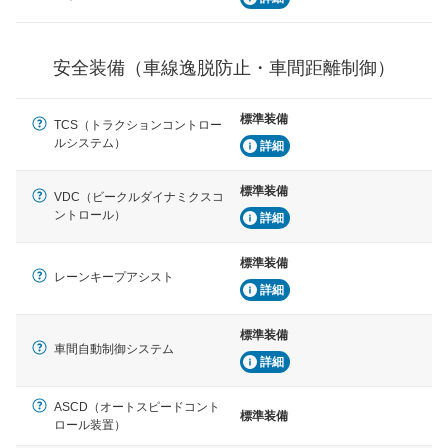
ブ・クルーズ・コントロールなどが装備されています。
運転・駐車支援
安全装備（車線逸脱防止・車間距離制御）
駐車をスムーズに行うためにインテリジェンスパーキン
グ・アシストやサイドブラインドモニターなどが装備さ
れています。
標準装備
TCS（トラクションコントロー
衝撃軽減
ルシステム）
詳細
万が一車体が衝撃を受けたときに、運転者・同乗者を守
るSRSエアバッグシステム、プリテンショナーシートベ
標準装備
ルトなどが装備されています。
VDC（ビークルダイナミクスコ
ントロール）
詳細
標準装備
レーンキープアシスト
詳細
標準装備
車間自動制御システム
詳細
ASCD（オートスピードコント
標準装備
ロール装置）