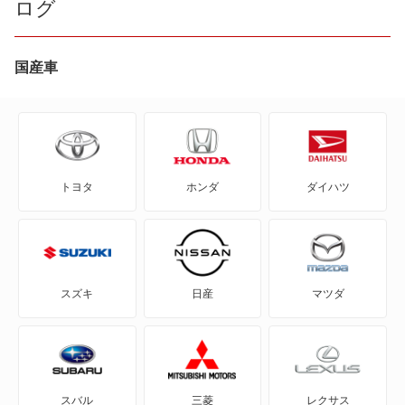
ログ
CR-V ハイブリッド
CR-X
国産車
CR-Xデルソル
CR-Z
トヨタ
ホンダ
ダイハツ
Honda e
HR-V
MDX
スズキ
日産
マツダ
N BOX
N BOX スラッシュ
スバル
三菱
レクサス