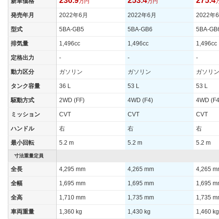
236.9
253.4
275.4
新車価格
万円
万円
発売年月
2022年6月
2022年6月
2022年
型式
5BA-GB5
5BA-GB6
5BA-GB
排気量
1,496cc
1,496cc
1,496cc
定格出力
-
-
-
動力区分
ガソリン
ガソリン
ガソリ
タンク容量
36 L
53 L
53 L
駆動方式
2WD (FF)
4WD (F4)
4WD (F4
ミッション
CVT
CVT
CVT
ハンドル
右
右
右
最小回転
5.2 m
5.2 m
5.2 m
寸法重量定員
全長
4,295 mm
4,265 mm
4,265 
全幅
1,695 mm
1,695 mm
1,695 
全高
1,710 mm
1,735 mm
1,735 
車両重量
1,360 kg
1,430 kg
1,460 kg