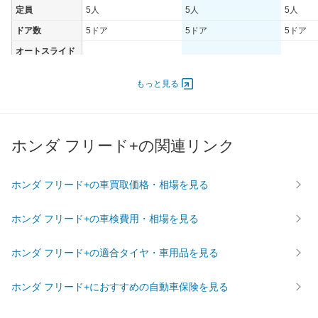
定員
5人
5人
5人
ドア数
5ドア
5ドア
5ドア
オートスライド
-
-
-
ドア
エンジン
もっと見る
最高出力
95.00 [129]/ 6,000
95.00 [129]/ 6,000
95.00 [1
最高トルク
153 [15.6]/ 4,400
153 [15.6]/ 4,400
153 [15.
ホンダ フリード+の関連リンク
過給機
-
-
-
タイヤ
前輪サイズ
185/65R15 88S
185/65R15 88S
185/65R
ホンダ フリード+の車買取価格・相場を見る
後輪サイズ
185/65R15 88S
185/65R15 88S
185/65R
ホンダ フリード+の車検費用・相場を見る
燃費
WLTC
17km/L
15.6km/L
15.6km/
ホンダ フリード+の適合タイヤ・車用品を見る
WLTC/市街地
13.2km/L
12.2km/L
12.2km/
WLTC/郊外
17.6km/L
16.2km/L
16.2km/
ホンダ フリード+におすすめの自動車保険を見る
WLTC/高速道路
18.9km/L
17.2km/L
17.2km/