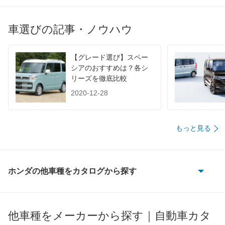
JC08
19km/L
16.4km/L
16.4km/
1015
-
-
-
車選びの記事・ノウハウ
60km定地
-
-
-
装備詳細を見る
装備詳細を見る
装備
装備オプション
【グレード選び】スペー
シアのおすすめは？各シ
リーズを徹底比較
2020-12-28
もっと見る
ホンダの他車種をカタログから探す
CR-V
CR-V e:FCEV
他車種をメーカーから探す｜自動車カタ