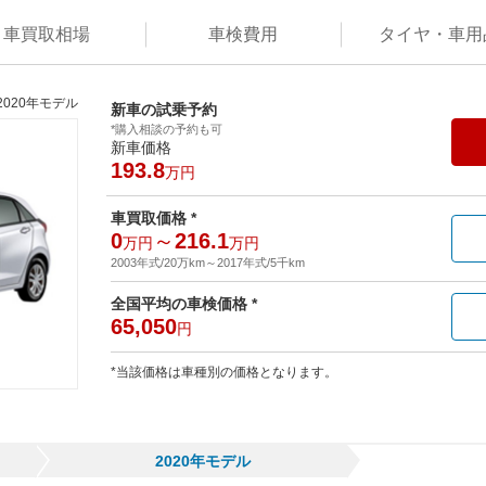
車買取
相場
車検
費用
タイヤ・
車用
2020年モデル
新車の試乗予約
*購入相談の予約も可
新車価格
193.8
万円
車買取価格 *
0
～
216.1
万円
万円
2003年式/20万km
～
2017年式/5千km
全国平均の車検価格 *
65,050
円
*当該価格は車種別の価格となります。
2020年モデル