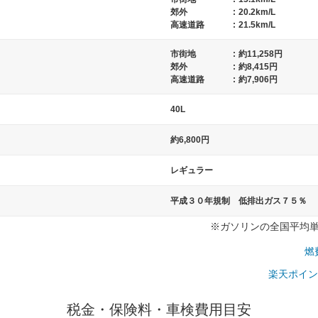
郊外
:
20.2km/L
高速道路
:
21.5km/L
市街地
:
約11,258円
）
郊外
:
約8,415円
高速道路
:
約7,906円
40L
約6,800円
レギュラー
平成３０年規制 低排出ガス７５％
※ガソリンの全国平均単価：
燃
楽天ポイン
税金・保険料・車検費用目安
一般的な車体のサイズの目安