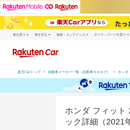
車を買う
車を売る
車検・メンテナンス
タイヤ・パーツを買う
試乗・商談
楽天Car車買取
車検予約
タイヤ・パー
キズ修理予約
新車
タイヤ交換サ
洗車・コーティング予約
メンテナンス管理
楽天Carトップ
自動車メーカー一覧（自動車カタログ）
ホンダ（
ホンダ フィット
ック詳細（2021