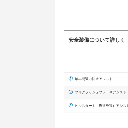
安全装備について詳しく
衝突防止
前走車や歩行者との
ーキアシスト、ABS
踏み間違い防止アシスト
車線逸脱防止
車線のはみだしやふ
プアシストなどが装
プリクラッシュブレーキアシスト
運転・駐車支援
ヒルスタート（坂道発進）アシス
駐車をスムーズに行
グ・アシストやサイ
れています。