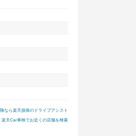
アルファード、フォレスター、
ゴン、デリカD:5 など
険なら楽天損保のドライブアシスト
楽天Car車検でお近くの店舗を検索