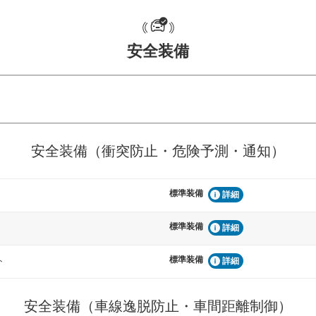
安全装備
危険予測・通知
衝突を回避するプリクラッシュブレ
見えにくい場所に潜む
安全装備（衝突防止・危険予測・通知）
などが装備されています。
テムなどが装備されて
標準装備
車間距離制御
詳細
らつきを防止するためにレーンキー
安全な車間距離を保ち
備されています
ブ・クルーズ・コント
標準装備
詳細
標準装備
衝撃軽減
ト
詳細
うためにインテリジェンスパーキン
万が一車体が衝撃を受
ドブラインドモニターなどが装備さ
るSRSエアバッグシス
ルトなどが装備されて
安全装備（車線逸脱防止・車間距離制御）