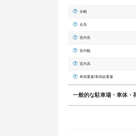
全幅
全高
室内長
室内幅
室内高
車両重量/車両総重量
一般的な駐車場・車体・
一般的に塗料などによる駐車場ライン
幅 5,000mmというサイズが