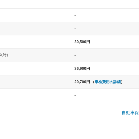
-
-
30,500円
入時）
-
中型車
大型車
36,900円
ト など
ノア、セレナ、プリウス、カローラ、ステ
クラウン、
20,700円 （
車検費用の詳細
）
ップワゴン など
ハイエースワ
-
一般的な荷物のサイズの目安
自動車保