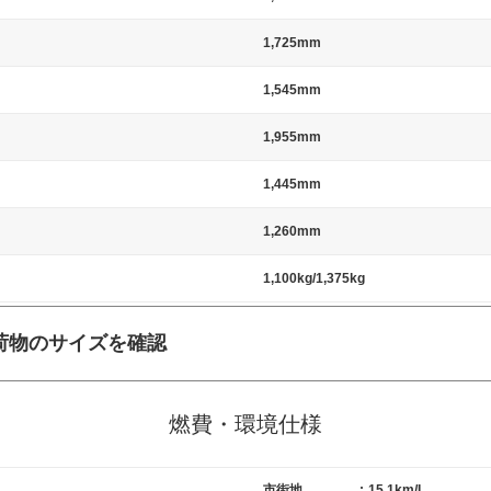
1,725mm
1,545mm
1,955mm
1,445mm
1,260mm
1,100kg/1,375kg
荷物のサイズを確認
施工の際には、1台当たりのスペースと駐車に必要な車路幅が、幅 2,500m
標準値（最低値）とされる事が多いようです。
燃費・環境仕様
市街地
:
15.1km/L