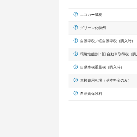
エコカー減税
グリーン化特例
自動車税／軽自動車税（購入時）
環境性能割：旧 自動車取得税（購
軽自動車
自動車税重量税（購入時）
N-BOX、ワゴンR、タント、アル
車検費用相場（基本料金のみ）
自賠責保険料