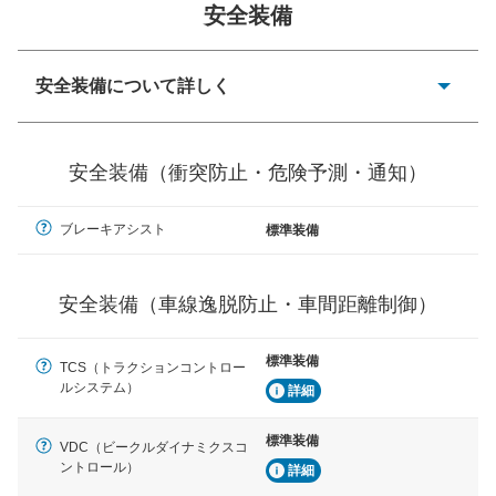
安全装備
一般的な荷物のサイズの目安
安全装備について詳しく
衝突防止
前走車や歩行者との衝突を回避するプリクラッシュブレ
安全装備（衝突防止・危険予測・通知）
ーキアシスト、ABSなどが装備されています。
危険予測・通知
ブレーキアシスト
標準装備
見えにくい場所に潜む危険を予測・通知するためのシス
テムなどが装備されています。
安全装備（車線逸脱防止・車間距離制御）
車線逸脱防止
車線のはみだしやふらつきを防止するためにレーンキー
プアシストなどが装備されています
標準装備
TCS（トラクションコントロー
ルシステム）
詳細
車間距離制御
安全な車間距離を保ちながら前車を追従するアダプティ
ブ・クルーズ・コントロールなどが装備されています。
標準装備
VDC（ビークルダイナミクスコ
ントロール）
詳細
運転・駐車支援