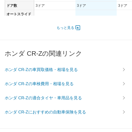
ドア数
3ドア
3ドア
3ドア
オートスライド
-
-
-
ドア
エンジン
もっと見る
最高出力
83.00 [113]/ 7,000
84.00 [114]/ 7,000
83.00 [1
最高トルク
144 [14.7]/ 5,200
145 [14.8]/ 5,200
144 [14.
ホンダ CR-Zの関連リンク
過給機
-
-
-
タイヤ
前輪サイズ
195/55R16 87V
195/55R16 87V
195/55R
ホンダ CR-Zの車買取価格・相場を見る
後輪サイズ
195/55R16 87V
195/55R16 87V
195/55R
ホンダ CR-Zの車検費用・相場を見る
燃費
WLTC
-
-
-
ホンダ CR-Zの適合タイヤ・車用品を見る
WLTC/市街地
-
-
-
WLTC/郊外
-
-
-
ホンダ CR-Zにおすすめの自動車保険を見る
WLTC/高速道路
-
-
-
JC08
-
-
-