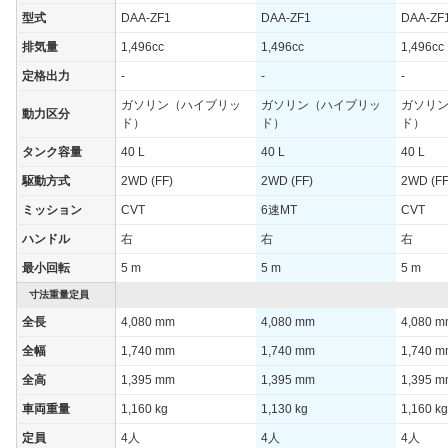
型式
DAA-ZF1
DAA-ZF1
DAA-ZF
排気量
1,496cc
1,496cc
1,496cc
定格出力
-
-
-
ガソリン（ハイブリッ
ガソリン（ハイブリッ
ガソリ
動力区分
ド）
ド）
ド）
タンク容量
40 L
40 L
40 L
駆動方式
2WD (FF)
2WD (FF)
2WD (FF
ミッション
CVT
6速MT
CVT
ハンドル
右
右
右
最小回転
5 m
5 m
5 m
寸法重量定員
全長
4,080 mm
4,080 mm
4,080 
全幅
1,740 mm
1,740 mm
1,740 
全高
1,395 mm
1,395 mm
1,395 
車両重量
1,160 kg
1,130 kg
1,160 kg
定員
4人
4人
4人