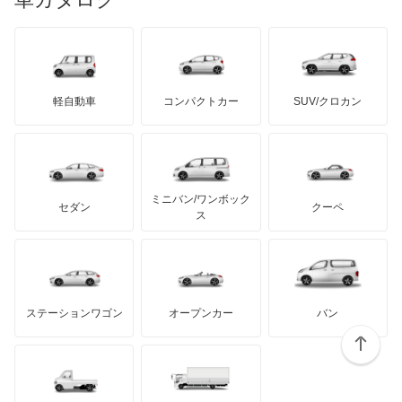
ランボルギーニ
日野自動車
インスパイア
ブラバス
サンヨン
デロリアン
TD
ロールスロイス
デトマソ
三菱ふそう
インテグラ
ミニ
ADモータース
サリーン
ドンカーブート
ジネッタ
アバルト
軽自動車
コンパクトカー
SUV/クロカン
UDトラックス
インテグラSJ
アルテガ
プリムス
バーキン
もっと見る
ケータハム
イノチェンティ
レクサス
エアウェイブ
テスラ
セアト
もっと見る
カーボディーズ
もっと見る
アキュラ
エディックス
ミニバン/ワンボック
ジープ
KTM
セダン
クーペ
モーガン
ス
エリシオン
もっと見る
ダッジ
アルテガ
バンデンプラス
エリシオン プレステージ
GMC
マクラーレン
もっと見る
ステーションワゴン
オープンカー
バン
エレメント
ハマー
オースチン
オデッセイ
インフィニティ
モーリス