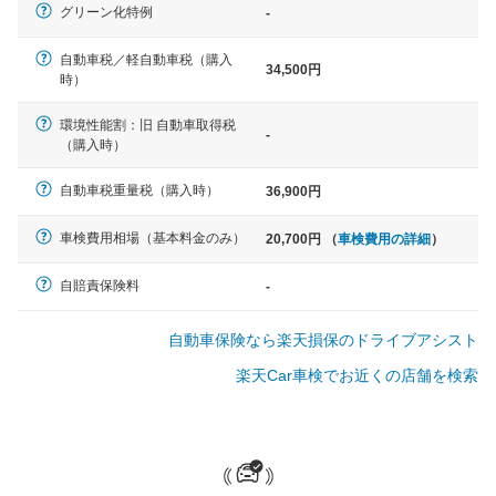
軽自動車
グリーン化特例
-
N-BOX、ワゴンR、タント、アル
ト など
自動車税／軽自動車税（購入
34,500円
時）
環境性能割：旧 自動車取得税
-
（購入時）
中型車
ノア、セレナ、プリウス、カロー
自動車税重量税（購入時）
36,900円
ラ、ステップワゴン など
車検費用相場（基本料金のみ）
20,700円 （
車検費用の詳細
）
自賠責保険料
-
大型車
自動車保険なら楽天損保のドライブアシスト
クラウン、アルファード、フォレ
スター、ハイエースワゴン、デリ
楽天Car車検でお近くの店舗を検索
カD:5 など