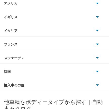
アメリカ
ホンダ
アコード プラグイン ハイブリッド
BMW
キャデラック
イギリス
三菱
アコードクーペ
BMWアルピナ
クライスラー
TVR
イタリア
マツダ
アコードツアラー
スマート
サターン
アストンマーティン
アルファロメオ
フランス
いすゞ
アコードワゴン
アウディ
シボレー
ジャガー
アウトビアンキ
シトロエン
スバル
アスコット
スウェーデン
オペル
ビュイック
ダイムラー
フィアット
プジョー
スズキ
サーブ
アスコットイノーバ
フォルクスワーゲン
韓国
フォード
ベントレー
フェラーリ
ルノー
ダイハツ
ボルボ
アヴァンシア
ポルシェ
ヒョンデ
ポンティアック
輸入車その他
ランドローバー
マセラティ
ブガッティ
光岡自動車
インサイト
メルセデス・ベンツ
デーウ
もっと見る
マーキュリー
BYD
ロータス
ランチア
他車種をボディータイプから探す｜自動
日産ディーゼル
もっと見る
インサイト エクスクルーシブ
マイバッハ
キア
リンカーン
プロトン
車カタログ
ローバー