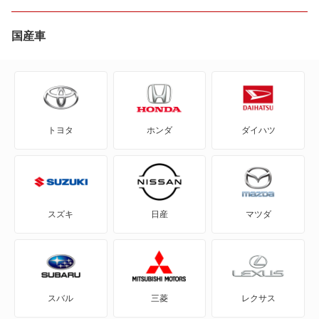
CR-X
国産車
CR-Xデルソル
Honda e
トヨタ
ホンダ
ダイハツ
HR-V
MDX
N BOX
スズキ
日産
マツダ
N BOX スラッシュ
N BOX+
スバル
三菱
レクサス
N-ONE