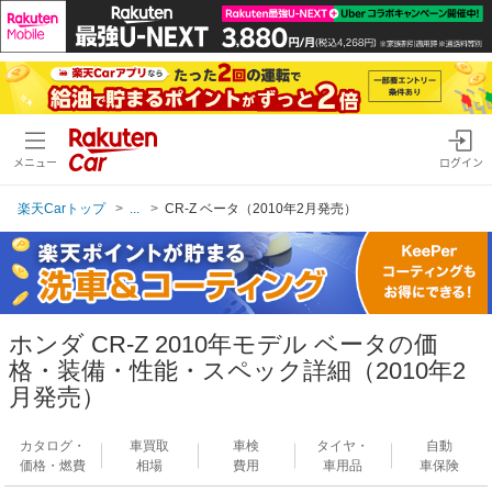
メニュー
ログイン
楽天Carトップ
...
CR-Z ベータ（2010年2月発売）
ホンダ CR-Z 2010年モデル ベータの価
格・装備・性能・スペック詳細（2010年2
月発売）
カタログ・
車買取
車検
タイヤ・
自動
価格・燃費
相場
費用
車用品
車保険