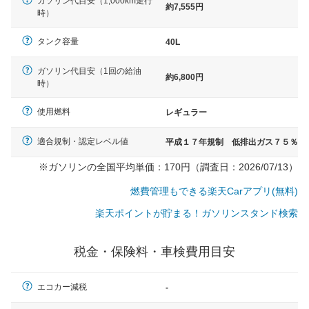
ガソリン代目安（1,000km走行
約7,555円
時）
タンク容量
40L
ガソリン代目安（1回の給油
約6,800円
時）
使用燃料
レギュラー
適合規制・認定レベル値
平成１７年規制 低排出ガス７５％
※ガソリンの全国平均単価：170円（調査日：2026/07/13）
燃費管理もできる楽天Carアプリ(無料)
楽天ポイントが貯まる！ガソリンスタンド検索
税金・保険料・車検費用目安
一般的な車体のサイズの目安
エコカー減税
-