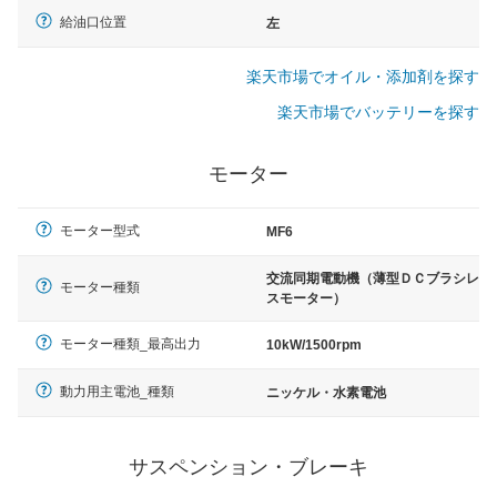
給油口位置
左
楽天市場でオイル・添加剤を探す
楽天市場でバッテリーを探す
モーター
モーター型式
MF6
交流同期電動機（薄型ＤＣブラシレ
モーター種類
スモーター）
モーター種類_最高出力
10kW/1500rpm
動力用主電池_種類
ニッケル・水素電池
サスペンション・ブレーキ