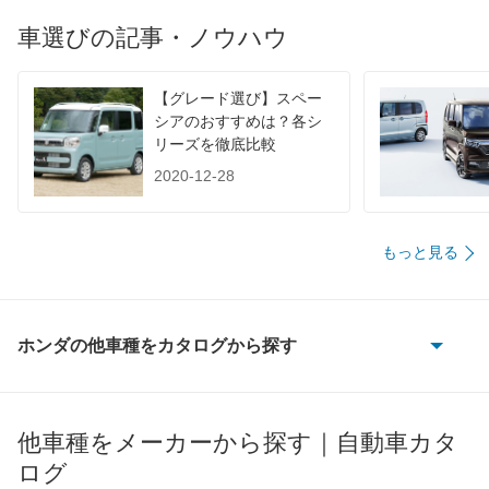
1015
25km/L
22.5km/L
25km/L
車選びの記事・ノウハウ
60km定地
-
-
-
装備詳細を見る
装備詳細を見る
装備
装備オプション
【グレード選び】スペー
シアのおすすめは？各シ
リーズを徹底比較
2020-12-28
もっと見る
ホンダの他車種をカタログから探す
CR-V
CR-V e:FCEV
他車種をメーカーから探す｜自動車カタ
ログ
CR-V ハイブリッド