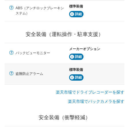
駐車をスムーズに行うためにインテリジェンスパーキン
グ・アシストやサイドブラインドモニターなどが装備さ
標準装備
ABS（アンチロックブレーキシ
れています。
ステム）
詳細
衝撃軽減
万が一車体が衝撃を受けたときに、運転者・同乗者を守
るSRSエアバッグシステム、プリテンショナーシートベ
安全装備（運転操作・駐車支援）
ルトなどが装備されています。
メーカーオプション
バックビューモニター
詳細
標準装備
盗難防止アラーム
詳細
楽天市場でドライブレコーダーを探す
楽天市場でバックカメラを探す
安全装備（衝撃軽減）