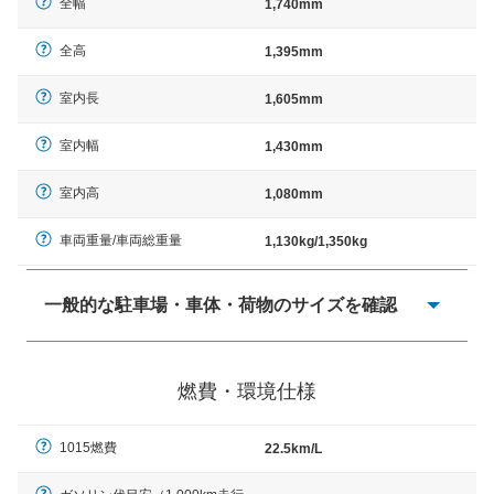
全幅
1,740mm
全高
1,395mm
室内長
1,605mm
室内幅
1,430mm
室内高
1,080mm
車両重量/車両総重量
1,130kg/1,350kg
一般的な駐車場・車体・荷物のサイズを確認
一般的に塗料などによる駐車場ライン施工の際には、1台
当たりのスペースと駐車に必要な車路幅が、幅 2,500mm
燃費・環境仕様
× 長さ 5,000mm 車路幅 5,000mmというサイズが標準値
（最低値）とされる事が多いようです。
1015燃費
22.5km/L