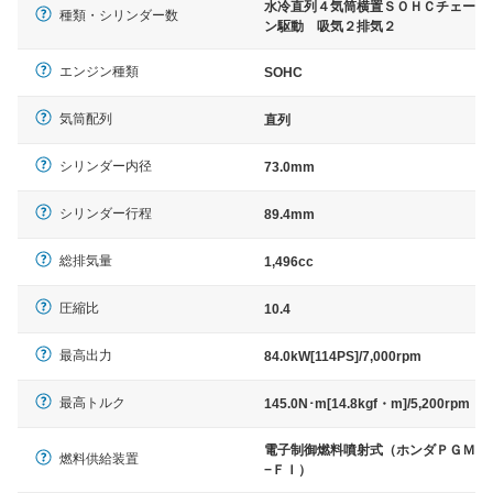
水冷直列４気筒横置ＳＯＨＣチェー
種類・シリンダー数
ン駆動 吸気２排気２
エンジン種類
SOHC
気筒配列
直列
シリンダー内径
73.0mm
シリンダー行程
89.4mm
総排気量
1,496cc
圧縮比
10.4
最高出力
84.0kW[114PS]/7,000rpm
最高トルク
145.0N･m[14.8kgf・m]/5,200rpm
電子制御燃料噴射式（ホンダＰＧＭ
燃料供給装置
−ＦＩ）