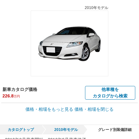
2010年モデル
新車カタログ価格
他車種を
226.8
カタログから検索
万円
車買取価格 *
価格・相場をもっと見る
価格・相場を閉じる
車買取相場
2.8
～
172.4
万円
万円
シミュレーション
2011年式/20万km
～
2016年式/5千km
カタログトップ
2010年モデル
グレード別装備詳細
全国平均の車検価格 *
楽天Car車検で