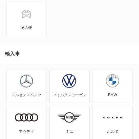
N-ONE e:
N-VAN
その他
N-VAN e:
N-WGN
輸入車
N360
NSX
メルセデスベンツ
フォルクスワーゲン
BMW
NSX ハイブリッド
S-MX
S2000
アウディ
ミニ
ボルボ