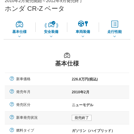
2010年2月発売開始～2012年9月発売終了
65,050
店舗を検索
円
ホンダ CR-Z ベータ
*当該価格は車種別の価格となります。
基本仕様
安全装備
車両装備
走行性能
基本仕様
新車価格
226.8万円(税込)
発売年月
2010年2月
発売区分
ニューモデル
新車発売状況
発売終了
燃料タイプ
ガソリン（ハイブリッド）