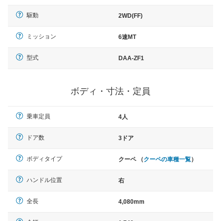
駆動
2WD(FF)
ミッション
6速MT
型式
DAA-ZF1
ボディ・寸法・定員
乗車定員
4人
ドア数
3ドア
ボディタイプ
クーペ （
クーペの車種一覧
）
ハンドル位置
右
全長
4,080mm