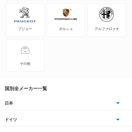
S660
Super-ONE
プジョー
ポルシェ
アルファロメオ
WR-V
Z
ZR-V
その他
ZR-V ハイブリッド
アクティトラック
国別全メーカー一覧
アクティバン
日本
トヨタ
アコード
ドイツ
日産
アコード ハイブリッド
AMG