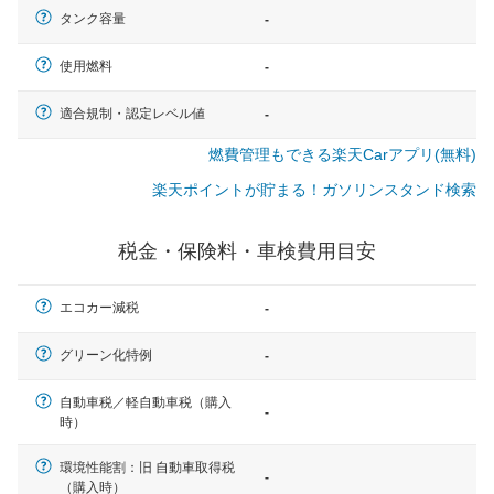
タンク容量
-
使用燃料
-
適合規制・認定レベル値
-
燃費管理もできる楽天Carアプリ(無料)
楽天ポイントが貯まる！ガソリンスタンド検索
税金・保険料・車検費用目安
エコカー減税
-
グリーン化特例
-
自動車税／軽自動車税（購入
-
時）
一般的な車体のサイズの目安
環境性能割：旧 自動車取得税
-
（購入時）