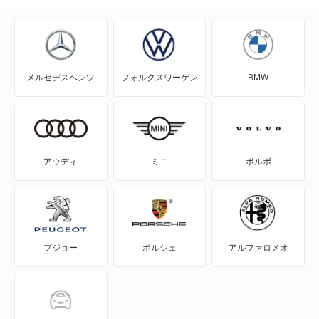
N-WGN
N360
メルセデスベンツ
フォルクスワーゲン
BMW
NSX
NSX ハイブリッド
S-MX
アウディ
ミニ
ボルボ
S2000
S660
プジョー
ポルシェ
アルファロメオ
Super-ONE
WR-V