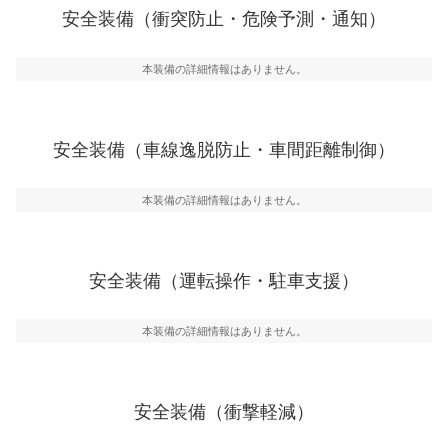
前走車や歩行者との衝突を回避するプリクラッシュブレ
安全装備（衝突防止・危険予測・通知）
ーキアシスト、ABSなどが装備されています。
一般的な荷物のサイズの目安
危険予測・通知
本装備の詳細情報はありません。
見えにくい場所に潜む危険を予測・通知するためのシス
テムなどが装備されています。
車線逸脱防止
安全装備（車線逸脱防止・車間距離制御）
車線のはみだしやふらつきを防止するためにレーンキー
プアシストなどが装備されています
本装備の詳細情報はありません。
車間距離制御
安全な車間距離を保ちながら前車を追従するアダプティ
ブ・クルーズ・コントロールなどが装備されています。
安全装備（運転操作・駐車支援）
運転・駐車支援
駐車をスムーズに行うためにインテリジェンスパーキン
グ・アシストやサイドブラインドモニターなどが装備さ
本装備の詳細情報はありません。
れています。
衝撃軽減
万が一車体が衝撃を受けたときに、運転者・同乗者を守
安全装備（衝撃軽減）
るSRSエアバッグシステム、プリテンショナーシートベ
ルトなどが装備されています。