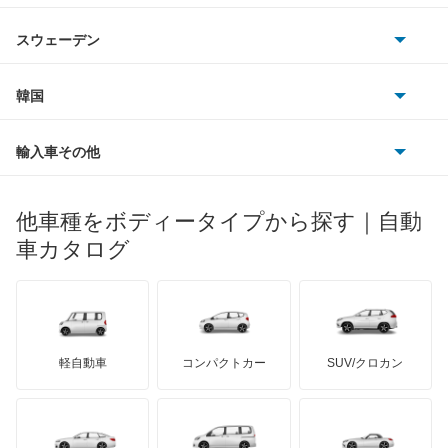
シボレー
ジャガー
アウトビアンキ
シトロエン
スバル
アコードワゴン
スウェーデン
オペル
ビュイック
ダイムラー
フィアット
プジョー
スズキ
サーブ
アスコット
フォルクスワーゲン
韓国
フォード
ベントレー
フェラーリ
ルノー
ダイハツ
ボルボ
アスコットイノーバ
ポルシェ
ヒョンデ
ポンティアック
輸入車その他
ランドローバー
マセラティ
ブガッティ
光岡自動車
インサイト
メルセデス・ベンツ
デーウ
もっと見る
マーキュリー
BYD
ロータス
ランチア
他車種をボディータイプから探す｜自動
日産ディーゼル
もっと見る
インサイト エクスクルーシブ
マイバッハ
キア
リンカーン
プロトン
車カタログ
ローバー
ランボルギーニ
日野自動車
インスパイア
ブラバス
サンヨン
デロリアン
TD
ロールスロイス
デトマソ
三菱ふそう
インテグラ
ミニ
ADモータース
サリーン
ドンカーブート
ジネッタ
アバルト
軽自動車
コンパクトカー
SUV/クロカン
UDトラックス
インテグラSJ
アルテガ
プリムス
バーキン
もっと見る
ケータハム
イノチェンティ
レクサス
エアウェイブ
テスラ
セアト
もっと見る
カーボディーズ