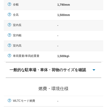
全幅
1,790mm
全高
1,500mm
室内長
-
室内幅
-
室内高
-
車両重量/車両総重量
1,500kg/-
一般的な駐車場・車体・荷物のサイズを確認
一般的に塗料などによる駐車場ライン施工の際には、1台
当たりのスペースと駐車に必要な車路幅が、幅 2,500mm
燃費・環境仕様
× 長さ 5,000mm 車路幅 5,000mmというサイズが標準値
（最低値）とされる事が多いようです。
WLTCモード燃費
-