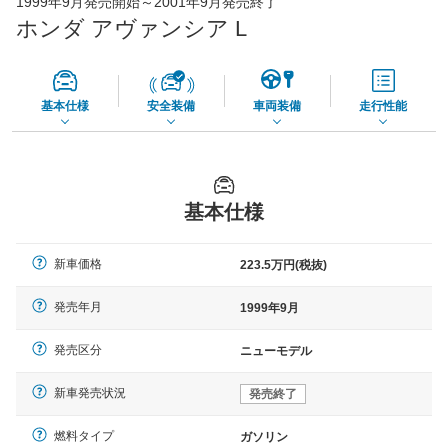
1999年9月発売開始～2001年9月発売終了
65,050
店舗を検索
円
ホンダ アヴァンシア L
*当該価格は車種別の価格となります。
基本仕様
安全装備
車両装備
走行性能
基本仕様
新車価格
223.5万円(税抜)
発売年月
1999年9月
発売区分
ニューモデル
新車発売状況
発売終了
燃料タイプ
ガソリン