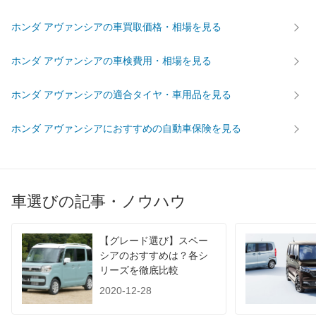
前輪サイズ
215/65R16 98S
205/65R15 94H
ホンダ アヴァンシアの車買取価格・相場を見る
後輪サイズ
215/65R16 98S
205/65R15 94H
燃費
ホンダ アヴァンシアの車検費用・相場を見る
WLTC
-
-
WLTC/市街地
-
-
ホンダ アヴァンシアの適合タイヤ・車用品を見る
WLTC/郊外
-
-
ホンダ アヴァンシアにおすすめの自動車保険を見る
WLTC/高速道路
-
-
JC08
-
-
1015
-
-
60km定地
-
-
車選びの記事・ノウハウ
装備詳細を見る
装備詳細を見る
装備オプション
【グレード選び】スペー
シアのおすすめは？各シ
リーズを徹底比較
2020-12-28