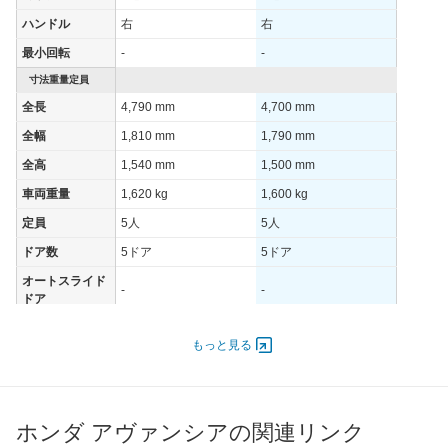
ハンドル
右
右
最小回転
-
-
寸法重量定員
全長
4,790 mm
4,700 mm
全幅
1,810 mm
1,790 mm
全高
1,540 mm
1,500 mm
車両重量
1,620 kg
1,600 kg
定員
5人
5人
ドア数
5ドア
5ドア
オートスライド
-
-
ドア
エンジン
もっと見る
最高出力
- [-]/ -
- [-]/ -
最高トルク
- [-]/ -
- [-]/ -
過給機
-
-
ホンダ アヴァンシアの関連リンク
タイヤ