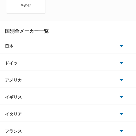
Z
その他
ZR-V
ZR-V ハイブリッド
国別全メーカー一覧
アクティトラック
日本
トヨタ
アクティバン
ドイツ
日産
アコード
AMG
アメリカ
ホンダ
アコード ハイブリッド
BMW
キャデラック
イギリス
三菱
アコード プラグイン ハイブリッド
BMWアルピナ
クライスラー
TVR
イタリア
マツダ
アコードクーペ
スマート
サターン
アストンマーティン
アルファロメオ
フランス
いすゞ
アコードツアラー
アウディ