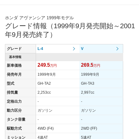
ホンダ アヴァンシア 1999年モデル
グレード情報（1999年9月発売開始～2001
年9月発売終了）
グレード
L-4
V
基本情報
249.5
269.5
新車価格
万円
万円
発売年月
1999年9月
1999年9月
型式
GH-TA2
GH-TA3
排気量
2,253cc
2,997cc
定格出力
-
-
動力区分
ガソリン
ガソリン
タンク容量
-
-
駆動方式
4WD (F4)
2WD (FF)
ミッション
4速AT
5速AT