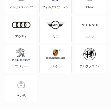
メルセデスベンツ
フォルクスワーゲン
BMW
NSX
NSX ハイブリッド
S-MX
アウディ
ミニ
ボルボ
S2000
S660
プジョー
ポルシェ
アルファロメオ
Super-ONE
WR-V
Z
その他
ZR-V