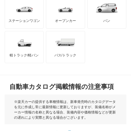
ダッジ
アルテガ
バンデンプラス
エリシオン プレステージ
GMC
マクラーレン
もっと見る
ステーションワゴン
オープンカー
バン
エレメント
ハマー
オースチン
オデッセイ
インフィニティ
モーリス
オデッセイ ハイブリッド
軽トラック/軽バン
バス/トラック
トライアンフ
もっと見る
オルティア
MG
キャパ
自動車カタログ掲載情報の注意事項
ミニ
クイントインテグラ
モーク
※楽天カーの提供する車種情報は、新車発売時のカタログデータ
を元に作成し常に最新情報に更新しておりますが、装備名称がメ
クラリティ PHEV
ーカー情報の名称と異なる場合、装備内容や価格情報などが更新
もっと見る
の遅れにより実際と異なる場合がございます。
クラリティ フューエル セル
※最新情報につきましては、各メーカーの情報をご確認くださ
い。