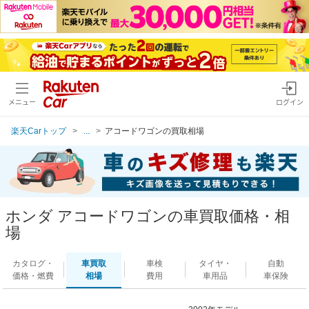
メニュー
ログイン
楽天Carトップ
...
アコードワゴンの買取相場
ホンダ アコードワゴンの車買取価格・相
場
カタログ・
車買取
車検
タイヤ・
自動
価格・燃費
相場
費用
車用品
車保険