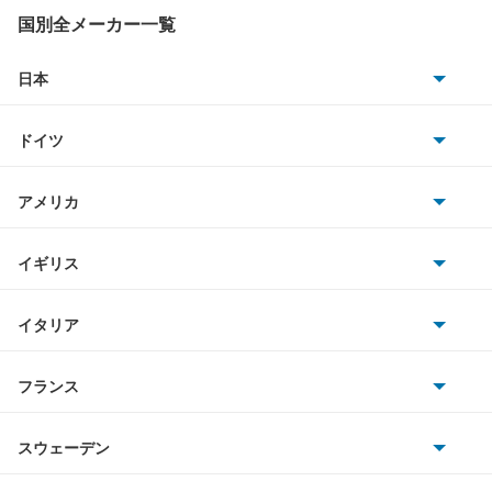
ZR-V ハイブリッド
国別全メーカー一覧
アクティトラック
日本
トヨタ
アクティバン
ドイツ
日産
アコード
AMG
アメリカ
ホンダ
アコード ハイブリッド
BMW
キャデラック
イギリス
三菱
アコード プラグイン ハイブリッド
BMWアルピナ
クライスラー
TVR
イタリア
マツダ
アコードクーペ
スマート
サターン
アストンマーティン
アルファロメオ
フランス
いすゞ
アコードツアラー
アウディ
シボレー
ジャガー
アウトビアンキ
シトロエン
スバル
アスコット
スウェーデン
オペル
ビュイック
ダイムラー
フィアット
プジョー