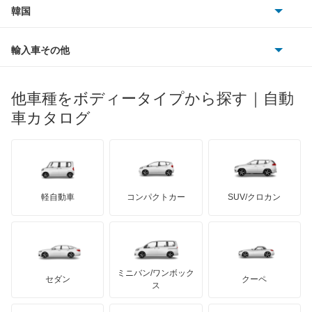
スズキ
サーブ
アスコットイノーバ
フォルクスワーゲン
韓国
フォード
ベントレー
フェラーリ
ルノー
ダイハツ
ボルボ
アヴァンシア
ポルシェ
ヒョンデ
ポンティアック
輸入車その他
ランドローバー
マセラティ
ブガッティ
光岡自動車
インサイト
メルセデス・ベンツ
デーウ
もっと見る
マーキュリー
BYD
ロータス
ランチア
他車種をボディータイプから探す｜自動
日産ディーゼル
もっと見る
インサイト エクスクルーシブ
マイバッハ
キア
リンカーン
プロトン
車カタログ
ローバー
ランボルギーニ
日野自動車
インスパイア
ブラバス
サンヨン
デロリアン
TD
ロールスロイス
デトマソ
三菱ふそう
インテグラ
ミニ
ADモータース
サリーン
ドンカーブート
ジネッタ
アバルト
軽自動車
コンパクトカー
SUV/クロカン
UDトラックス
インテグラSJ
アルテガ
プリムス
バーキン
もっと見る
ケータハム
イノチェンティ
レクサス
エアウェイブ
テスラ
セアト
もっと見る
カーボディーズ
もっと見る
アキュラ
エディックス
ミニバン/ワンボック
ジープ
KTM
セダン
クーペ
モーガン
ス
エリシオン
もっと見る