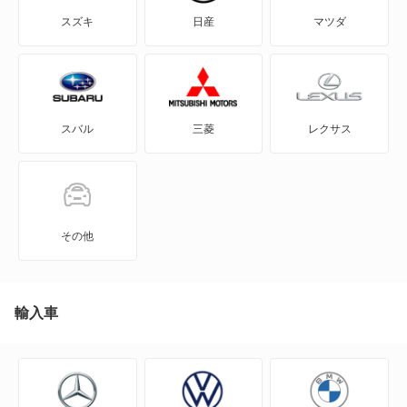
MDX
スズキ
日産
マツダ
N BOX
N BOX スラッシュ
スバル
三菱
レクサス
N BOX+
N-ONE
N-ONE e:
その他
N-VAN
N-VAN e:
輸入車
N-WGN
N360