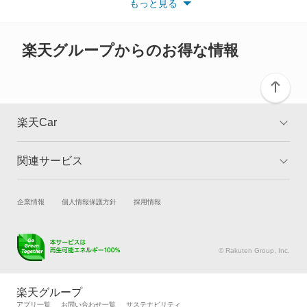
もっと見る
※また安全装備につきましては同名称の装備であっても動作範囲
クロスロード
や性能に違いがございますので、詳細情報は各メーカーの情報を
ご確認ください。
グレイス
楽天グループからのお得な情報
グレイス ハイブリッド
コンチェルト
楽天Car
ザッツ
関連サービス
TOP
よくある質問
シティ
キャンペーン一覧
試乗・商談
新車購入
企業情報
個人情報保護方針
採用情報
シビック
楽天Car車買取
車検予約
シビック ハイブリッド
キズ修理予約
洗車・コーティング予約
© Rakuten Group, Inc.
メンテナンス管理
タイヤ・パーツ購入
シビックシャトル
タイヤ交換サービス
楽天Car マガジン
楽天グループ
自動車カタログ
自動車保険
アプリ一覧
お問い合わせ一覧
サステナビリティ