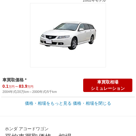
2002年モデル
車買取価格 *
車買取相場
0.1
～
83.9
万円
万円
シミュレーション
2004年式/20万km
～
2000年式/5千km
価格・相場をもっと見る
価格・相場を閉じる
新車カタログ価格
他車種を
204
～
297
カタログから検索
万円
万円
全国平均の車検価格 *
楽天Car車検で
ホンダ アコードワゴン
65,050
店舗を検索
円