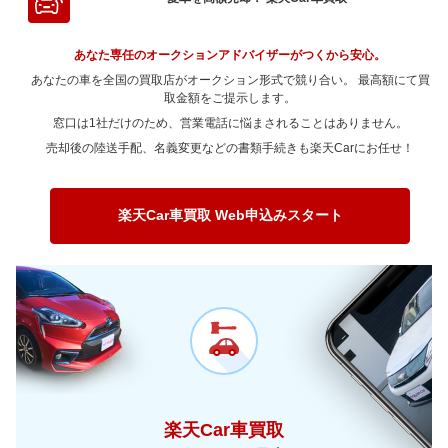
～ 180,000km
31.9万
5.5万
～ 150,000km
44.5万
0.7万
～ 120,000km
28.2万
8.4万
～ 100,000km
23.8万
12.6万
～ 90,000km
50万
14.2万
～ 80,000km
66.9万
13.1万
～ 70,000km
38.7万
14.7万
～ 200,000km
19.3万
3.3万
～ 180,000km
31.9万
0.5万
～ 150,000km
21.4万
6.4万
～ 120,000km
23.8万
12.6万
あなた専任のオークションアドバイザーがつくから安心。
～ 100,000km
39.5万
11.2万
～ 90,000km
66.9万
13.1万
～ 80,000km
38.7万
14.7万
～ 200,000km
19.2万
0.3万
あなたの車を全国の買取店がオークション形式で競り合い。 最高額にて買
～ 180,000km
15.3万
4.6万
～ 150,000km
18.1万
9.6万
～ 120,000km
39.5万
11.2万
～ 100,000km
取金額をご提示します。
52.8万
10.3万
～ 90,000km
38.7万
14.7万
～ 200,000km
9.2万
2.7万
窓口は1社だけのため、営業電話に悩まされることはありません。
～ 180,000km
12.9万
6.8万
～ 150,000km
30万
8.5万
～ 120,000km
52.8万
10.3万
～ 100,000km
30.5万
11.6万
売却後の陸送手配、名義変更などの書類手続きも楽天Carにお任せ！
～ 200,000km
7.8万
4.1万
～ 180,000km
21.5万
6.1万
～ 150,000km
40.1万
7.8万
～ 120,000km
30.5万
11.6万
～ 200,000km
13万
3.6万
～ 180,000km
28.7万
5.6万
～ 150,000km
23.2万
8.8万
楽天Car車買取 Web申込みスタート
～ 200,000km
17.3万
3.4万
～ 180,000km
16.6万
6.3万
～ 200,000km
10万
3.8万
楽天Car車買取