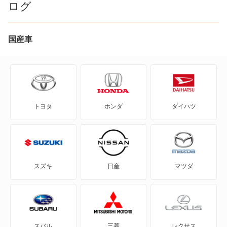
ログ
CR-V ハイブリッド
CR-X
国産車
CR-Xデルソル
CR-Z
トヨタ
ホンダ
ダイハツ
Honda e
HR-V
MDX
スズキ
日産
マツダ
N BOX
N BOX スラッシュ
スバル
三菱
レクサス