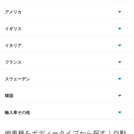
日産
アコード
AMG
アメリカ
ホンダ
アコード ハイブリッド
BMW
キャデラック
イギリス
三菱
アコード プラグイン ハイブリッド
BMWアルピナ
クライスラー
TVR
イタリア
マツダ
アコードクーペ
スマート
サターン
アストンマーティン
アルファロメオ
フランス
いすゞ
アコードツアラー
アウディ
シボレー
ジャガー
アウトビアンキ
シトロエン
スバル
アコードワゴン
スウェーデン
オペル
ビュイック
ダイムラー
フィアット
プジョー
スズキ
サーブ
アスコット
フォルクスワーゲン
韓国
フォード
ベントレー
フェラーリ
ルノー
ダイハツ
ボルボ
アスコットイノーバ
ポルシェ
ヒョンデ
ポンティアック
輸入車その他
ランドローバー
マセラティ
ブガッティ
光岡自動車
アヴァンシア
メルセデス・ベンツ
デーウ
もっと見る
マーキュリー
BYD
ロータス
ランチア
他車種をボディータイプから探す｜自動