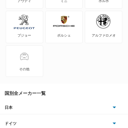
アウディ
ミニ
ボルボ
S2000
S660
プジョー
ポルシェ
アルファロメオ
Super-ONE
WR-V
Z
その他
ZR-V
ZR-V ハイブリッド
国別全メーカー一覧
アクティトラック
日本
トヨタ
アクティバン
ドイツ