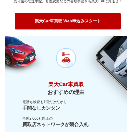
売却後の陸送手配、名義変更などの書類手続きも楽天Carにお任せ！
～ 200,000km
84.5万
0.4万
～ 180,000km
109.2万
1.6万
～ 150,000km
130.6万
1.6万
～ 120,000km
263.6万
0.7万
～ 200,000km
66万
1万
～ 180,000km
93.6万
1.2万
～ 150,000km
200.2万
0.6万
楽天Car車買取 Web申込みスタート
～ 200,000km
56.6万
0.7万
～ 180,000km
143.4万
0.4万
～ 200,000km
86.7万
0.2万
楽天Car車買取
おすすめの理由
電話も検査も1回だけだから
手間なしカンタン
全国2,000社以上の
買取店ネットワークが
競合入札