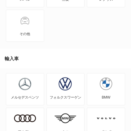
N BOX+
N-ONE
N-ONE e:
その他
N-VAN
N-VAN e:
輸入車
N-WGN
N360
メルセデスベンツ
フォルクスワーゲン
BMW
NSX
NSX ハイブリッド
S-MX