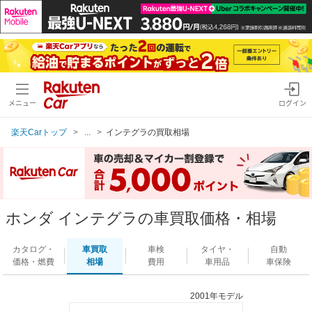
メニュー
ログイン
楽天Carトップ
...
インテグラの買取相場
ホンダ インテグラの車買取価格・相場
カタログ・
車買取
車検
タイヤ・
自動
価格・燃費
相場
費用
車用品
車保険
2001年モデル