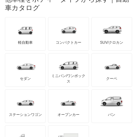
日産ディーゼル
もっと見る
インサイト
マイバッハ
キア
リンカーン
プロトン
車カタログ
ローバー
ランボルギーニ
日野自動車
インサイト エクスクルーシブ
ブラバス
サンヨン
デロリアン
TD
ロールスロイス
デトマソ
三菱ふそう
インスパイア
ミニ
ADモータース
サリーン
ドンカーブート
ジネッタ
アバルト
軽自動車
コンパクトカー
SUV/クロカン
UDトラックス
インテグラSJ
アルテガ
プリムス
バーキン
もっと見る
ケータハム
イノチェンティ
レクサス
エアウェイブ
テスラ
セアト
もっと見る
カーボディーズ
もっと見る
アキュラ
エディックス
ミニバン/ワンボック
ジープ
KTM
セダン
クーペ
モーガン
ス
エリシオン
もっと見る
ダッジ
アルテガ
バンデンプラス
エリシオン プレステージ
GMC
マクラーレン
もっと見る
ステーションワゴン
オープンカー
バン
エレメント
ハマー
オースチン
オデッセイ