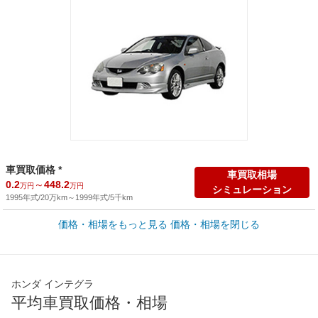
車買取価格 *
車買取相場
0.2
～
448.2
万円
万円
シミュレーション
1995年式/20万km
～
1999年式/5千km
価格・相場をもっと見る
価格・相場を閉じる
新車カタログ価格
他車種を
176
～
265
カタログから検索
万円
万円
全国平均の車検価格 *
楽天Car車検で
ホンダ インテグラ
65,050
店舗を検索
円
平均車買取価格・相場
*当該価格は車種別の価格となります。