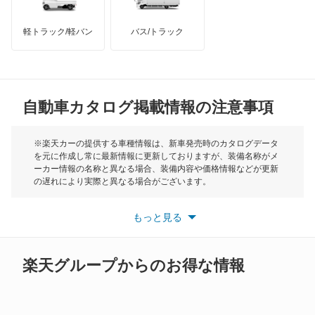
インフィニティ
モーリス
オデッセイ ハイブリッド
軽トラック/軽バン
バス/トラック
トライアンフ
もっと見る
オルティア
MG
キャパ
自動車カタログ掲載情報の注意事項
ミニ
クイントインテグラ
モーク
※楽天カーの提供する車種情報は、新車発売時のカタログデータ
を元に作成し常に最新情報に更新しておりますが、装備名称がメ
クラリティ PHEV
ーカー情報の名称と異なる場合、装備内容や価格情報などが更新
もっと見る
の遅れにより実際と異なる場合がございます。
クラリティ フューエル セル
※最新情報につきましては、各メーカーの情報をご確認くださ
い。
もっと見る
※また安全装備につきましては同名称の装備であっても動作範囲
クロスロード
や性能に違いがございますので、詳細情報は各メーカーの情報を
ご確認ください。
グレイス
楽天グループからのお得な情報
グレイス ハイブリッド