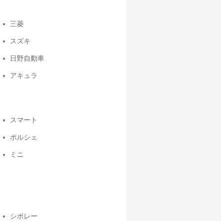
三菱
スズキ
日野自動車
アキュラ
スマート
ポルシェ
ミニ
シボレー