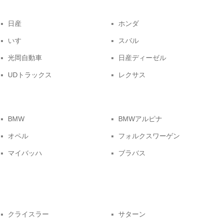
日産
ホンダ
いすゞ
スバル
光岡自動車
日産ディーゼル
UDトラックス
レクサス
BMW
BMWアルピナ
オペル
フォルクスワーゲン
マイバッハ
ブラバス
クライスラー
サターン