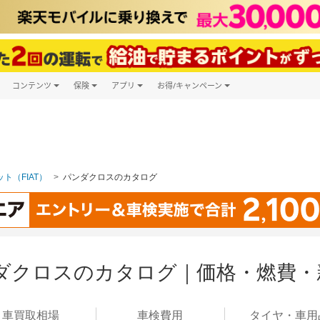
コンテンツ
保険
アプリ
お得/キャンペーン
楽天Carマガジン
キャンペーン一覧
ツ購入
自動車保険
楽天Carアプリ
自動車カタログ
ービス
楽天マイカー割
ト（FIAT）
パンダクロスのカタログ
ダクロスのカタログ｜価格・燃費・
車買取
相場
車検
費用
タイヤ・
車用