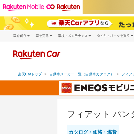
車を買う
車を売る
車検・メンテナンス
タイヤ・パーツを買う
試乗・商談
楽天Car車買取
車検予約
タイヤ・パー
キズ修理予約
新車
タイヤ交換サ
洗車・コーティング予約
メンテナンス管理
楽天Carトップ
自動車メーカー一覧（自動車カタログ）
フィアッ
フィアット パン
カタログ・
価格・燃費