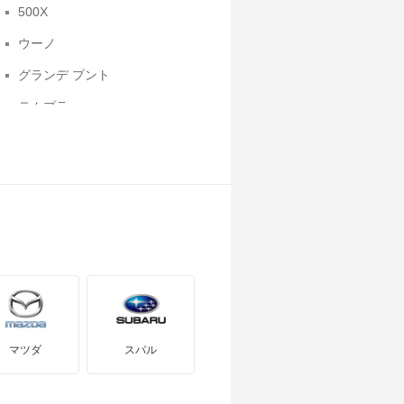
500X
ウーノ
グランデ プント
テムプラ
パリオ
プント エヴォ
マツダ
スバル