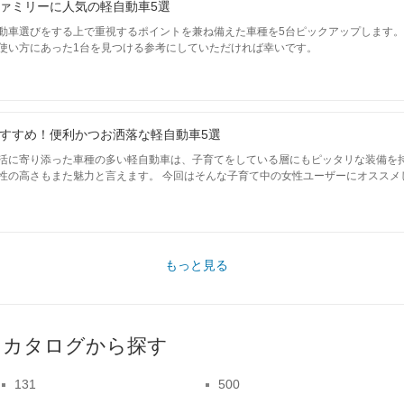
ァミリーに人気の軽自動車5選
動車選びをする上で重視するポイントを兼ね備えた車種を5台ピックアップします
使い方にあった1台を見つける参考にしていただければ幸いです。
すすめ！便利かつお洒落な軽自動車5選
活に寄り添った車種の多い軽自動車は、子育てをしている層にもピッタリな装備を
性の高さもまた魅力と言えます。 今回はそんな子育て中の女性ユーザーにオススメ
もっと見る
をカタログから探す
131
500