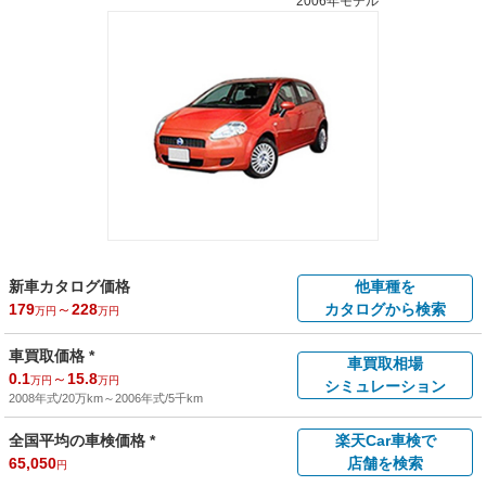
2006年モデル
新車カタログ価格
他車種を
179
～
228
カタログから検索
万円
万円
車買取価格 *
車買取相場
0.1
～
15.8
万円
万円
シミュレーション
2008年式/20万km
～
2006年式/5千km
全国平均の車検価格 *
楽天Car車検で
65,050
店舗を検索
円