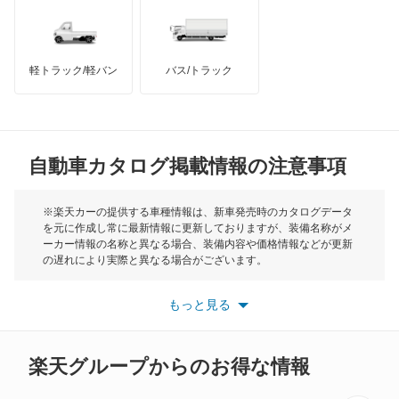
インフィニティ
モーリス
軽トラック/軽バン
バス/トラック
トライアンフ
もっと見る
MG
自動車カタログ掲載情報の注意事項
ミニ
モーク
※楽天カーの提供する車種情報は、新車発売時のカタログデータ
を元に作成し常に最新情報に更新しておりますが、装備名称がメ
ーカー情報の名称と異なる場合、装備内容や価格情報などが更新
もっと見る
の遅れにより実際と異なる場合がございます。
※最新情報につきましては、各メーカーの情報をご確認くださ
い。
もっと見る
※また安全装備につきましては同名称の装備であっても動作範囲
や性能に違いがございますので、詳細情報は各メーカーの情報を
ご確認ください。
楽天グループからのお得な情報