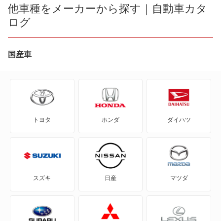
131
他車種をメーカーから探す｜自動車カタ
パンダ
ログ
500
ブラビッシモ
500C
国産車
プント
500e
プント エヴォ
500L
もっと見る
トヨタ
ホンダ
ダイハツ
500S
500X
600 ハイブリッド
スズキ
日産
マツダ
600e
X1/9