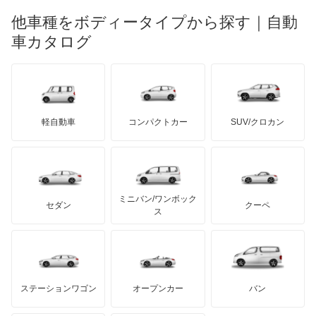
マーキュリー
BYD
ロータス
ランチア
他車種をボディータイプから探す｜自動
日産ディーゼル
もっと見る
マイバッハ
キア
リンカーン
プロトン
車カタログ
ローバー
ランボルギーニ
日野自動車
ブラバス
サンヨン
デロリアン
TD
ロールスロイス
デトマソ
三菱ふそう
ミニ
ADモータース
サリーン
ドンカーブート
ジネッタ
アバルト
軽自動車
コンパクトカー
SUV/クロカン
UDトラックス
アルテガ
プリムス
バーキン
もっと見る
ケータハム
イノチェンティ
レクサス
テスラ
セアト
もっと見る
カーボディーズ
もっと見る
アキュラ
ミニバン/ワンボック
ジープ
KTM
セダン
クーペ
モーガン
ス
もっと見る
ダッジ
アルテガ
バンデンプラス
GMC
マクラーレン
もっと見る
ステーションワゴン
オープンカー
バン
ハマー
オースチン