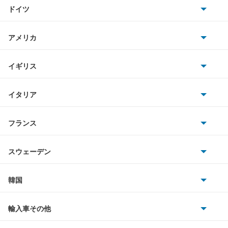
トヨタ
リトモ
ドイツ
日産
レガータ
AMG
アメリカ
ホンダ
BMW
もっと見る
キャデラック
イギリス
三菱
BMWアルピナ
クライスラー
TVR
イタリア
マツダ
スマート
サターン
アストンマーティン
アルファロメオ
フランス
いすゞ
アウディ
シボレー
ジャガー
アウトビアンキ
シトロエン
スバル
スウェーデン
オペル
ビュイック
ダイムラー
フィアット
プジョー
スズキ
サーブ
フォルクスワーゲン
韓国
フォード
ベントレー
フェラーリ
ルノー
ダイハツ
ボルボ
ポルシェ
ヒョンデ
ポンティアック
輸入車その他
ランドローバー
マセラティ
ブガッティ
光岡自動車
メルセデス・ベンツ
デーウ
もっと見る