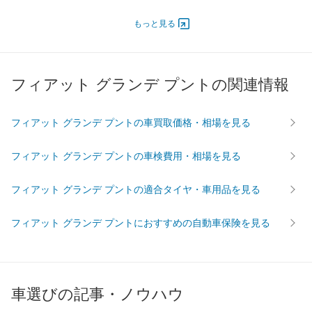
ドア
エンジン
もっと見る
最高出力
57.00 [77]/ 6,000
57.00 [77]/ 6,000
57.00 [7
最高トルク
115 [11.7]/ 3,000
115 [11.7]/ 3,000
115 [11.
フィアット グランデ プントの関連情報
過給機
-
-
-
タイヤ
前輪サイズ
185/65R15
175/65R15
175/65
フィアット グランデ プントの車買取価格・相場を見る
後輪サイズ
185/65R15
175/65R15
175/65
フィアット グランデ プントの車検費用・相場を見る
燃費
WLTC
-
-
-
フィアット グランデ プントの適合タイヤ・車用品を見る
WLTC/市街地
-
-
-
WLTC/郊外
-
-
-
フィアット グランデ プントにおすすめの自動車保険を見る
WLTC/高速道路
-
-
-
JC08
-
-
-
1015
-
-
-
車選びの記事・ノウハウ
60km定地
-
-
-