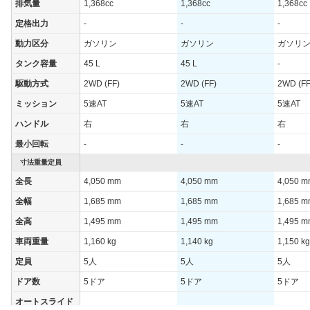
排気量
1,368cc
1,368cc
1,368cc
定格出力
-
-
-
動力区分
ガソリン
ガソリン
ガソリ
タンク容量
45 L
45 L
-
駆動方式
2WD (FF)
2WD (FF)
2WD (FF
ミッション
5速AT
5速AT
5速AT
ハンドル
右
右
右
最小回転
-
-
-
寸法重量定員
全長
4,050 mm
4,050 mm
4,050 
全幅
1,685 mm
1,685 mm
1,685 
全高
1,495 mm
1,495 mm
1,495 
車両重量
1,160 kg
1,140 kg
1,150 kg
定員
5人
5人
5人
ドア数
5ドア
5ドア
5ドア
オートスライド
-
-
-