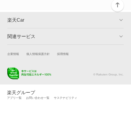
楽天Car
関連サービス
TOP
よくある質問
キャンペーン一覧
試乗・商談
新車購入
企業情報
個人情報保護方針
採用情報
楽天Car車買取
車検予約
キズ修理予約
洗車・コーティング予約
© Rakuten Group, Inc.
メンテナンス管理
タイヤ・パーツ購入
タイヤ交換サービス
楽天Car マガジン
楽天グループ
自動車カタログ
自動車保険
アプリ一覧
お問い合わせ一覧
サステナビリティ
楽天マイカー割