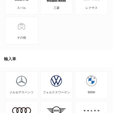
スバル
三菱
レクサス
ウーノ
キューボ
クロマ
その他
クーペ
セイチェント
輸入車
チンクエチェント
ティーポ
メルセデスベンツ
フォルクスワーゲン
BMW
テムプラ
デュカト