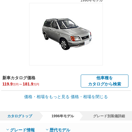
1996年モデル
新車カタログ価格
他車種を
119.9
～
181.9
カタログから検索
万円
万円
車買取価格 *
価格・相場をもっと見る
価格・相場を閉じる
車買取相場
0.1
～
15.4
万円
万円
シミュレーション
1996年式/20万km
～
1996年式/5千km
カタログトップ
1996年モデル
グレード別装備詳細
全国平均の車検価格 *
楽天Car車検で
56,270
店舗を検索
円
グレード情報
歴代モデル