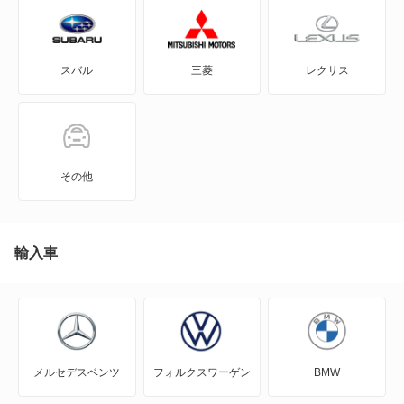
ウェイク
スバル
三菱
レクサス
エッセ
オプティ
キャスト アクティバ
その他
キャスト スタイル
キャスト スポーツ
輸入車
クー
グランマックスカーゴ
メルセデスベンツ
フォルクスワーゲン
BMW
グランマックストラック