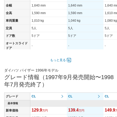
全幅
1,640 mm
1,640 mm
1,640 
全高
1,590 mm
1,590 mm
1,610 
車両重量
1,010 kg
1,040 kg
1,080 kg
定員
5人
5人
5人
ドア数
5ドア
5ドア
5ドア
オートスライド
-
-
-
ドア
エンジン
もっと見る
最高出力
84.60 [115]/ 6,300
73.50 [100]/ 6,400
84.60 [1
最高トルク
140.2 [14.3]/ 3,600
127.5 [13]/ 3,600
140.2 [1
ダイハツ パイザー 1996年モデル
グレード情報（1997年9月発売開始〜1998
過給機
-
-
-
年7月発売終了）
タイヤ
タイヤサイズ
175/65R14 82S
175/65R14 82S
175/65R
(前)
グレード
CL
CL
CL
タイヤサイズ
基本情報
175/65R14 82S
175/65R14 82S
175/65R
(後)
129.9
139.4
149.9
新車価格
万円
万円
燃費