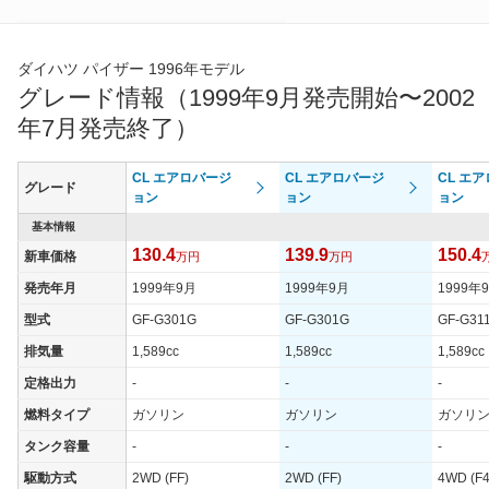
*当該価格は車種別の価格となります。
ダイハツ パイザー 1996年モデル
グレード情報（1999年9月発売開始〜2002
年7月発売終了）
CL エアロバージ
CL エアロバージ
CL エ
グレード
ョン
ョン
ョン
基本情報
130.4
139.9
150.4
新車価格
万円
万円
発売年月
1999年9月
1999年9月
1999年
型式
GF-G301G
GF-G301G
GF-G31
排気量
1,589cc
1,589cc
1,589cc
定格出力
-
-
-
燃料タイプ
ガソリン
ガソリン
ガソリ
タンク容量
-
-
-
駆動方式
2WD (FF)
2WD (FF)
4WD (F4