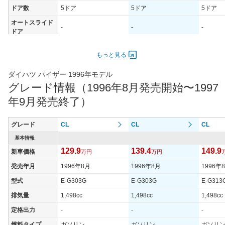
ドア数
5ドア
5ドア
5ドア
オートスライド
-
-
-
ドア
エンジン
もっと見る
最高出力
73.50 [100]/ 6,400
73.50 [100]/ 6,400
84.60 [1
最高トルク
127.5 [13]/ 3,600
127.5 [13]/ 3,600
140.2 [1
ダイハツ パイザー 1996年モデル
グレード情報（1996年8月発売開始〜1997
過給機
-
-
-
年9月発売終了）
タイヤ
タイヤサイズ
175/65R14
175/65R14
175/65
(前)
グレード
CL
CL
CL
タイヤサイズ
基本情報
175/65R14
175/65R14
175/65
(後)
129.9
139.4
149.9
新車価格
万円
万円
燃費
発売年月
1996年8月
1996年8月
1996年
WLTCモード
-
-
-
型式
E-G303G
E-G303G
E-G313
WLTCモード(市
-
-
-
排気量
1,498cc
1,498cc
1,498cc
街地)
定格出力
-
-
-
WLTCモード(郊
-
-
-
外)
燃料タイプ
ガソリン
ガソリン
ガソリ