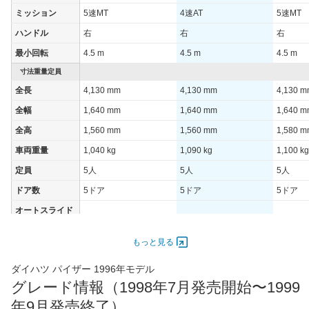
ミッション
5速MT
4速AT
5速MT
ハンドル
右
右
右
最小回転
4.5 m
4.5 m
4.5 m
寸法重量定員
全長
4,130 mm
4,130 mm
4,130 
全幅
1,640 mm
1,640 mm
1,640 
全高
1,560 mm
1,560 mm
1,580 
車両重量
1,040 kg
1,090 kg
1,100 kg
定員
5人
5人
5人
ドア数
5ドア
5ドア
5ドア
オートスライド
-
-
-
ドア
エンジン
もっと見る
最高出力
85.00 [115]/ 6,300
85.00 [115]/ 6,300
85.00 [1
ダイハツ パイザー 1996年モデル
最高トルク
140 [14.3]/ 3,600
140 [14.3]/ 3,600
140 [14.
グレード情報（1998年7月発売開始〜1999
過給機
-
-
-
年9月発売終了）