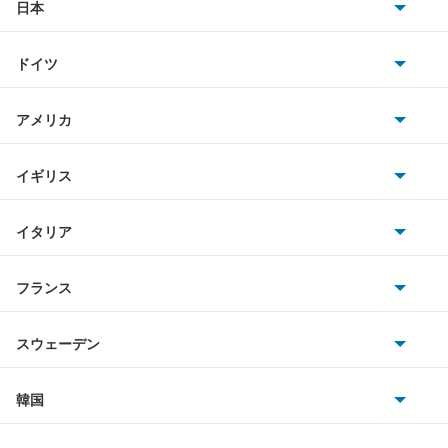
タント ファンクロス
日本
トヨタ
テリオス
ドイツ
日産
テリオスキッド
AMG
アメリカ
ホンダ
テリオスルキア
BMW
キャデラック
イギリス
三菱
デルタダンプ
BMWアルピナ
クライスラー
TVR
イタリア
マツダ
デルタトラック
スマート
サターン
アストンマーティン
アルファロメオ
フランス
いすゞ
デルタバン
アウディ
シボレー
ジャガー
アウトビアンキ
シトロエン
スバル
デルタワイドバン
スウェーデン
オペル
ビュイック
ダイムラー
フィアット
プジョー
スズキ
サーブ
デルタワイドワゴン
フォルクスワーゲン
韓国
フォード
ベントレー
フェラーリ
ルノー
ダイハツ
ボルボ
デルタワゴン
ポルシェ
ヒョンデ