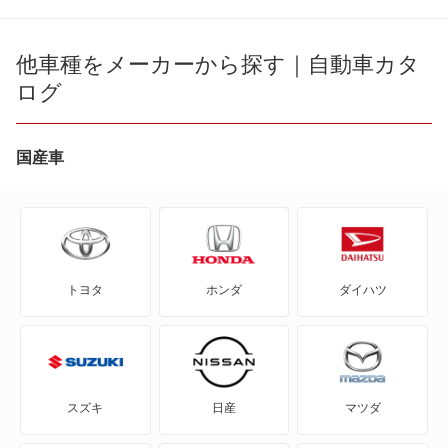
e-アトレー
メビウス
e-ハイゼットカーゴ
他車種をメーカーから探す｜自動車カタ
もっと見る
ログ
MAX
YRV
国産車
アトレー
アトレー7
トヨタ
ホンダ
ダイハツ
アトレーワゴン
アプローズ
アルティス
スズキ
日産
マツダ
アルティス ハイブリッド