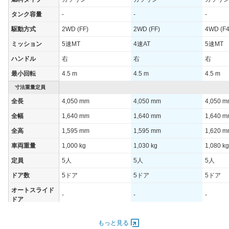
WLTCモード(高
タンク容量
-
-
-
-
-
-
速道路)
駆動方式
2WD (FF)
2WD (FF)
4WD (F4
JC08モード
-
-
-
ミッション
5速MT
4速AT
5速MT
1015モード
14km/L
12.8km/L
13.8km/
ハンドル
右
右
右
60km定地
-
-
-
最小回転
4.5 m
4.5 m
4.5 m
装備詳細を見る
装備詳細を見る
装備
装備オプション
寸法重量定員
全長
4,050 mm
4,050 mm
4,050 
全幅
1,640 mm
1,640 mm
1,640 
全高
1,595 mm
1,595 mm
1,620 
車両重量
1,000 kg
1,030 kg
1,080 kg
定員
5人
5人
5人
ドア数
5ドア
5ドア
5ドア
オートスライド
-
-
-
ドア
エンジン
もっと見る
最高出力
73.50 [100]/ 6,400
73.50 [100]/ 6,400
73.50 [1