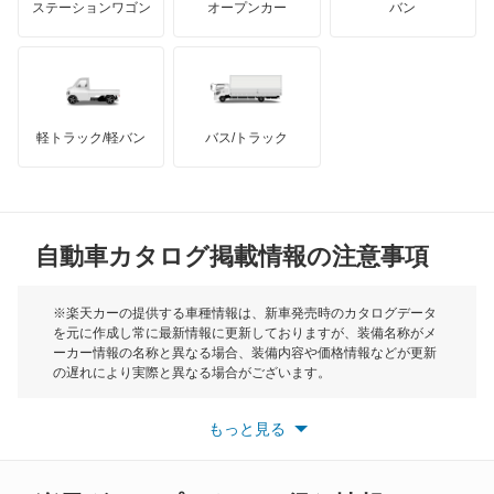
ステーションワゴン
オープンカー
バン
ブーン
ハマー
オースチン
ブーン ルミナス
インフィニティ
モーリス
ミゼット
軽トラック/軽バン
バス/トラック
トライアンフ
もっと見る
ミゼット2
MG
ミラ
自動車カタログ掲載情報の注意事項
ミニ
ミラ イース
モーク
※楽天カーの提供する車種情報は、新車発売時のカタログデータ
を元に作成し常に最新情報に更新しておりますが、装備名称がメ
ミラ ココア
ーカー情報の名称と異なる場合、装備内容や価格情報などが更新
もっと見る
の遅れにより実際と異なる場合がございます。
ミラ トコット
※最新情報につきましては、各メーカーの情報をご確認くださ
い。
もっと見る
※また安全装備につきましては同名称の装備であっても動作範囲
ミラアヴィ
や性能に違いがございますので、詳細情報は各メーカーの情報を
ご確認ください。