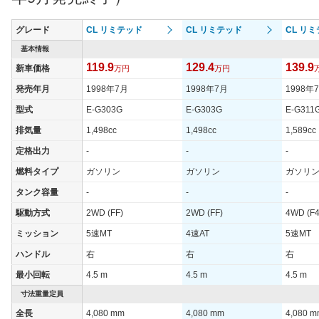
タイヤ
タイヤサイズ
グレード
CL リミテッド
CL リミテッド
CL リ
185/65R14 86S
185/65R14 86S
185/65R
(前)
基本情報
タイヤサイズ
119.9
129.4
139.9
新車価格
185/65R14 86S
万円
185/65R14 86S
万円
185/65R
(後)
発売年月
1998年7月
1998年7月
1998年
燃費
型式
E-G303G
E-G303G
E-G311
WLTCモード
-
-
-
排気量
1,498cc
1,498cc
1,589cc
WLTCモード(市
-
-
-
街地)
定格出力
-
-
-
WLTCモード(郊
燃料タイプ
ガソリン
ガソリン
ガソリ
-
-
-
外)
タンク容量
-
-
-
WLTCモード(高
-
-
-
駆動方式
2WD (FF)
2WD (FF)
4WD (F4
速道路)
ミッション
5速MT
4速AT
5速MT
JC08モード
-
-
-
ハンドル
右
右
右
1015モード
14.6km/L
12.6km/L
13.8km/
最小回転
4.5 m
4.5 m
4.5 m
60km定地
-
-
-
寸法重量定員
装備詳細を見る
装備詳細を見る
装備
装備オプション
全長
4,080 mm
4,080 mm
4,080 