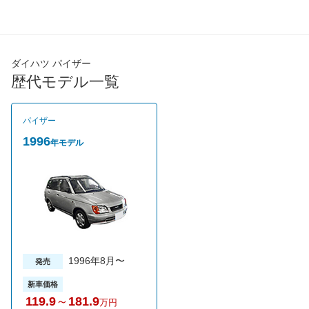
最高トルク
127.5 [13]/ 3,600
127.5 [13]/ 3,600
127.5 [1
過給機
-
-
-
タイヤ
ダイハツ パイザー
タイヤサイズ
歴代モデル一覧
175/65R14
175/65R14
175/65
(前)
タイヤサイズ
175/65R14
175/65R14
175/65
(後)
パイザー
燃費
1996
年モデル
WLTCモード
-
-
-
WLTCモード(市
-
-
-
街地)
WLTCモード(郊
-
-
-
外)
WLTCモード(高
-
-
-
速道路)
1996年8月〜
発売
JC08モード
-
-
-
新車価格
1015モード
15.2km/L
12.8km/L
14km/L
119.9
～
181.9
万円