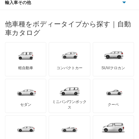
ポンティアック
輸入車その他
ランドローバー
マセラティ
ブガッティ
光岡自動車
トール
メルセデス・ベンツ
デーウ
もっと見る
マーキュリー
BYD
ロータス
ランチア
他車種をボディータイプから探す｜自動
日産ディーゼル
もっと見る
ネイキッド
マイバッハ
キア
リンカーン
プロトン
車カタログ
ローバー
ランボルギーニ
日野自動車
ハイゼットカーゴ
ブラバス
サンヨン
デロリアン
TD
ロールスロイス
デトマソ
三菱ふそう
ハイゼットキャディー
ミニ
ADモータース
サリーン
ドンカーブート
ジネッタ
アバルト
軽自動車
コンパクトカー
SUV/クロカン
UDトラックス
ハイゼットグランカーゴ
アルテガ
プリムス
バーキン
もっと見る
ケータハム
イノチェンティ
レクサス
ハイゼットダンプ
テスラ
セアト
もっと見る
カーボディーズ
もっと見る
アキュラ
ハイゼットトラック
ミニバン/ワンボック
ジープ
KTM
セダン
クーペ
モーガン
ス
ハイゼットバン
もっと見る
ダッジ
アルテガ
バンデンプラス
ビーゴ
GMC
マクラーレン
もっと見る