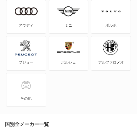
コペン
コンソルテ
アウディ
ミニ
ボルボ
コンパーノ
シャレード
プジョー
ポルシェ
アルファロメオ
ストーリア
ソニカ
タフト
その他
タント
タント エグゼ
国別全メーカー一覧