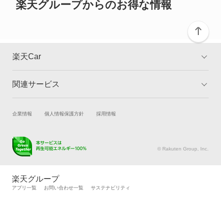
ミラクオーレ
楽天グループからのお得な情報
ミラジーノ
ミラジーノ1000
楽天Car
ミラバン
関連サービス
TOP
よくある質問
ムーヴ
キャンペーン一覧
試乗・商談
新車購入
企業情報
個人情報保護方針
採用情報
ムーヴ キャンバス
楽天Car車買取
車検予約
ムーヴ コンテ
キズ修理予約
洗車・コーティング予約
© Rakuten Group, Inc.
メンテナンス管理
タイヤ・パーツ購入
ムーヴ ラテ
タイヤ交換サービス
楽天Car マガジン
楽天グループ
自動車カタログ
自動車保険
アプリ一覧
お問い合わせ一覧
サステナビリティ
メビウス
楽天マイカー割
ラガー