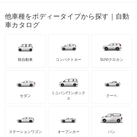
ブガッティ
光岡自動車
ネイキッド
メルセデス・ベンツ
デーウ
もっと見る
マーキュリー
BYD
ロータス
ランチア
他車種をボディータイプから探す｜自動
日産ディーゼル
もっと見る
ハイゼットカーゴ
マイバッハ
キア
リンカーン
プロトン
車カタログ
ローバー
ランボルギーニ
日野自動車
ハイゼットキャディー
ブラバス
サンヨン
デロリアン
TD
ロールスロイス
デトマソ
三菱ふそう
ハイゼットグランカーゴ
ミニ
ADモータース
サリーン
ドンカーブート
ジネッタ
アバルト
軽自動車
コンパクトカー
SUV/クロカン
UDトラックス
ハイゼットダンプ
アルテガ
プリムス
バーキン
もっと見る
ケータハム
イノチェンティ
レクサス
ハイゼットトラック
テスラ
セアト
もっと見る
カーボディーズ
もっと見る
アキュラ
ハイゼットバン
ミニバン/ワンボック
ジープ
KTM
セダン
クーペ
モーガン
ス
パイザー
もっと見る
ダッジ
アルテガ
バンデンプラス
ビーゴ
GMC
マクラーレン
もっと見る
ステーションワゴン
オープンカー
バン
ブーン