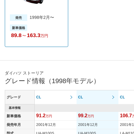
1998年2月〜
発売
新車価格
89.8
～
163.3
万円
ダイハツ ストーリア
グレード情報（1998年モデル）
グレード
CL
CL
CL
基本情報
91.2
99.2
106.7
新車価格
万円
万円
発売年月
2001年12月
2001年12月
2001年
型式
UA-M100S
UA-M100S
LA-M11