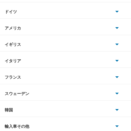
トヨタ
テリオスキッド
ドイツ
日産
テリオスルキア
AMG
アメリカ
ホンダ
デルタダンプ
BMW
キャデラック
イギリス
三菱
デルタトラック
BMWアルピナ
クライスラー
TVR
イタリア
マツダ
デルタバン
スマート
サターン
アストンマーティン
アルファロメオ
フランス
いすゞ
デルタワイドバン
アウディ
シボレー
ジャガー
アウトビアンキ
シトロエン
スバル
デルタワイドワゴン
スウェーデン
オペル
ビュイック
ダイムラー
フィアット
プジョー
スズキ
サーブ
デルタワゴン
フォルクスワーゲン
韓国
フォード
ベントレー
フェラーリ
ルノー
ダイハツ
ボルボ
トール
ポルシェ
ヒョンデ
ポンティアック
輸入車その他
ランドローバー
マセラティ