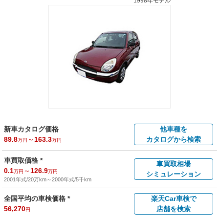
1998年モデル
新車カタログ価格
他車種を
89.8
～
163.3
カタログから検索
万円
万円
車買取価格 *
車買取相場
0.1
～
126.9
万円
万円
シミュレーション
2001年式/20万km
～
2000年式/5千km
全国平均の車検価格 *
楽天Car車検で
56,270
店舗を検索
円