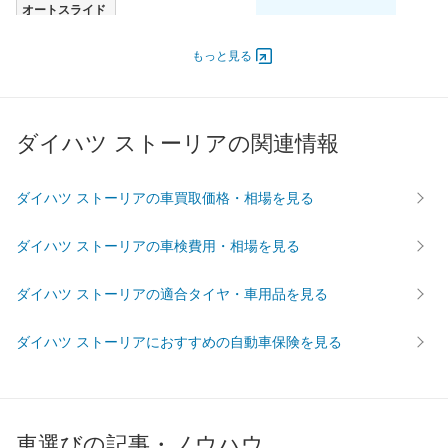
オートスライド
-
-
-
ドア
エンジン
もっと見る
最高出力
47.10 [64]/ 6,000
47.10 [64]/ 6,000
47.10 [6
最高トルク
94.1 [9.6]/ 3,600
94.1 [9.6]/ 3,600
94.1 [9.6
ダイハツ ストーリアの関連情報
過給機
-
-
-
タイヤ
前輪サイズ
145/80R13 75S
145/80R13 75S
145/80R
ダイハツ ストーリアの車買取価格・相場を見る
後輪サイズ
145/80R13 75S
145/80R13 75S
145/80R
ダイハツ ストーリアの車検費用・相場を見る
燃費
WLTC
-
-
-
ダイハツ ストーリアの適合タイヤ・車用品を見る
WLTC/市街地
-
-
-
WLTC/郊外
-
-
-
ダイハツ ストーリアにおすすめの自動車保険を見る
WLTC/高速道路
-
-
-
JC08
-
-
-
1015
21.5km/L
18km/L
20km/L
車選びの記事・ノウハウ