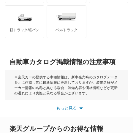
ハマー
オースチン
ブーン ルミナス
インフィニティ
モーリス
ミゼット
軽トラック/軽バン
バス/トラック
トライアンフ
もっと見る
ミゼット2
MG
ミラ
自動車カタログ掲載情報の注意事項
ミニ
ミラ イース
モーク
※楽天カーの提供する車種情報は、新車発売時のカタログデータ
を元に作成し常に最新情報に更新しておりますが、装備名称がメ
ミラ ココア
ーカー情報の名称と異なる場合、装備内容や価格情報などが更新
もっと見る
の遅れにより実際と異なる場合がございます。
ミラ トコット
※最新情報につきましては、各メーカーの情報をご確認くださ
い。
もっと見る
※また安全装備につきましては同名称の装備であっても動作範囲
ミラアヴィ
や性能に違いがございますので、詳細情報は各メーカーの情報を
ご確認ください。
ミラクオーレ
楽天グループからのお得な情報