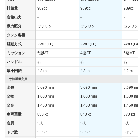
排気量
989cc
989cc
989cc
定格出力
-
-
-
動力区分
ガソリン
ガソリン
ガソリ
タンク容量
-
-
-
駆動方式
2WD (FF)
2WD (FF)
4WD (F4
ミッション
5速MT
4速AT
5速MT
ハンドル
右
右
右
最小回転
4.3 m
4.3 m
4.3 m
寸法重量定員
全長
3,690 mm
3,690 mm
3,690 
全幅
1,600 mm
1,600 mm
1,600 
全高
1,450 mm
1,450 mm
1,450 
車両重量
830 kg
840 kg
870 kg
定員
5人
5人
5人
ドア数
5ドア
5ドア
5ドア