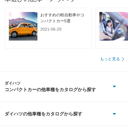
60km定地
-
-
-
装備詳細を見る
装備詳細を見る
装備
装備オプション
おすすめの軽自動車やコ
ンパクトカー5選
2021-06-29
もっと見る
ダイハツ
コンパクトカーの他車種をカタログから探す
シャレード
ブーン
ダイハツの他車種をカタログから探す
e-アトレー
ミラジーノ1000