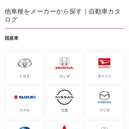
e-ハイゼットカーゴ
他車種をメーカーから探す｜自動車カタ
もっと見る
ログ
MAX
YRV
国産車
アトレー
アトレー7
トヨタ
ホンダ
ダイハツ
アトレーワゴン
アプローズ
アルティス
スズキ
日産
マツダ
アルティス ハイブリッド