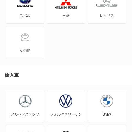
ウェイク
スバル
三菱
レクサス
エッセ
オプティ
キャスト アクティバ
その他
キャスト スタイル
キャスト スポーツ
輸入車
クー
グランマックスカーゴ
メルセデスベンツ
フォルクスワーゲン
BMW
グランマックストラック
コペン