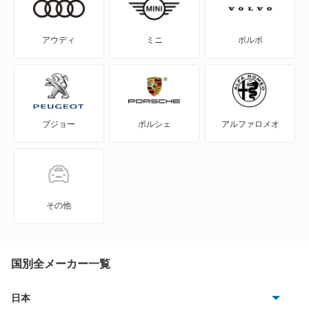
コンソルテ
アウディ
ミニ
ボルボ
コンパーノ
シャレード
プジョー
ポルシェ
アルファロメオ
ソニカ
タフト
タント
その他
タント エグゼ
タント ファンクロス
国別全メーカー一覧
テリオス
日本