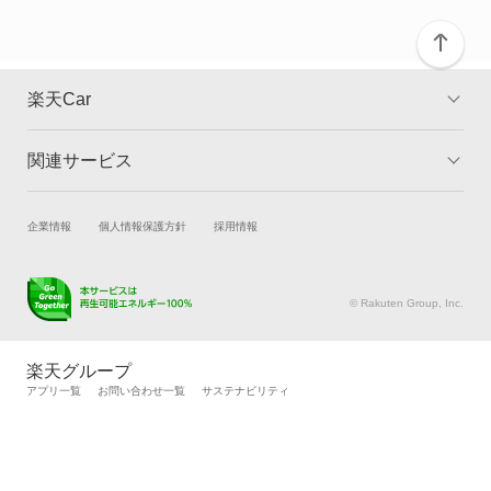
ミラジーノ
ミラジーノ1000
楽天Car
ミラバン
関連サービス
TOP
よくある質問
ムーヴ
キャンペーン一覧
試乗・商談
新車購入
企業情報
個人情報保護方針
採用情報
ムーヴ キャンバス
楽天Car車買取
車検予約
ムーヴ コンテ
キズ修理予約
洗車・コーティング予約
© Rakuten Group, Inc.
メンテナンス管理
タイヤ・パーツ購入
ムーヴ ラテ
タイヤ交換サービス
楽天Car マガジン
楽天グループ
自動車カタログ
自動車保険
アプリ一覧
お問い合わせ一覧
サステナビリティ
メビウス
楽天マイカー割
ラガー