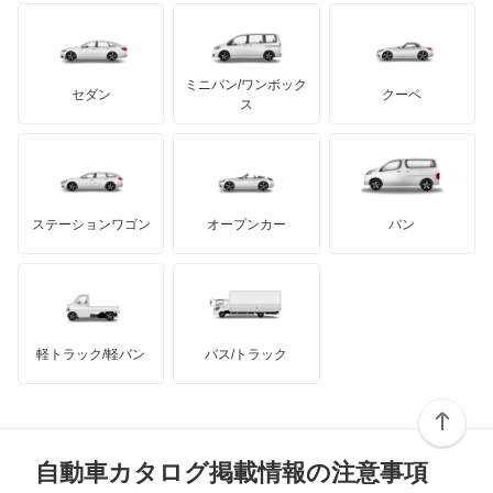
イノチェンティ
レクサス
Q6 スポーツバック e-トロン
テスラ
セアト
もっと見る
カーボディーズ
もっと見る
アキュラ
Q7
ミニバン/ワンボック
ジープ
KTM
セダン
クーペ
モーガン
ス
Q8
もっと見る
ダッジ
アルテガ
バンデンプラス
Q8 e-トロン
GMC
マクラーレン
もっと見る
ステーションワゴン
オープンカー
バン
Q8 スポーツバック e-トロン
ハマー
オースチン
R8
インフィニティ
モーリス
R8 スパイダー
軽トラック/軽バン
バス/トラック
トライアンフ
もっと見る
RS e-トロン GT
MG
RS Q3
自動車カタログ掲載情報の注意事項
ミニ