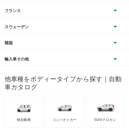
サターン
アストンマーティン
アルファロメオ
フランス
いすゞ
Q2
アウディ
シボレー
ジャガー
アウトビアンキ
シトロエン
スバル
Q3
スウェーデン
オペル
ビュイック
ダイムラー
フィアット
プジョー
スズキ
サーブ
Q3 スポーツバック
フォルクスワーゲン
韓国
フォード
ベントレー
フェラーリ
ルノー
ダイハツ
ボルボ
Q4 e-トロン
ポルシェ
ヒョンデ
ポンティアック
輸入車その他
ランドローバー
マセラティ
ブガッティ
光岡自動車
Q4 スポーツバック e-トロン
メルセデス・ベンツ
デーウ
もっと見る
マーキュリー
BYD
ロータス
ランチア
他車種をボディータイプから探す｜自動
日産ディーゼル
もっと見る
Q5
マイバッハ
キア
リンカーン
プロトン
車カタログ
ローバー
ランボルギーニ
日野自動車
Q5 スポーツバック
ブラバス
サンヨン
デロリアン
TD
ロールスロイス
デトマソ
三菱ふそう
Q5 ハイブリッド
ミニ
ADモータース
サリーン
ドンカーブート
ジネッタ
アバルト
軽自動車
コンパクトカー
SUV/クロカン
UDトラックス
Q6 e-トロン
アルテガ
プリムス
バーキン
もっと見る
ケータハム