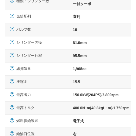
種類・シリンダー数
ー付ターボ
気筒配列
直列
バルブ数
16
シリンダー内径
81.0mm
シリンダー行程
95.5mm
総排気量
1,968cc
圧縮比
15.5
最高出力
150.0kW[204PS]/3,800rpm
最高トルク
400.0N･m[40.8kgf・m]/1,750rpm
燃料供給装置
電子式
給油口位置
右