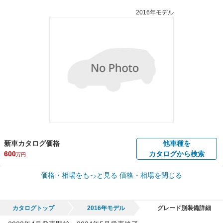
2016年モデル
新車カタログ価格
他車種を
600
カタログから検索
万円
車買取価格 *
価格・相場をもっと見る
価格・相場を閉じる
車買取相場
0.5
～
349.1
万円
万円
シミュレーション
2002年式/20万km
～
2024年式/5千km
カタログトップ
2016年モデル
グレード別装備詳細
全国平均の車検価格 *
楽天Car車検で