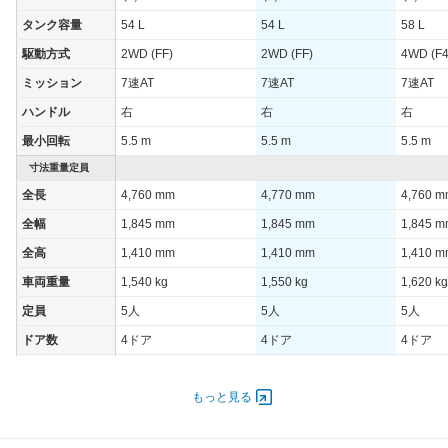
タンク容量
54 L
54 L
58 L
駆動方式
2WD (FF)
2WD (FF)
4WD (F4
ミッション
7速AT
7速AT
7速AT
ハンドル
右
右
右
最小回転
5.5 m
5.5 m
5.5 m
寸法重量定員
全長
4,760 mm
4,770 mm
4,760 
全幅
1,845 mm
1,845 mm
1,845 
全高
1,410 mm
1,410 mm
1,410 
車両重量
1,540 kg
1,550 kg
1,620 kg
定員
5人
5人
5人
ドア数
4ドア
4ドア
4ドア
オートスライド
-
-
-
ドア
もっと見る
エンジン
最高出力
110.00 [150]/ 4,000
110.00 [150]/ 4,000
195.00 [