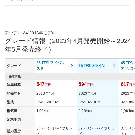
アウディ A4 2016年モデル
グレード情報（2023年4月発売開始～2024
年5月発売終了）
35 TFSI アドバン
45 TFS
グレード
35 TFSI Sライン
スド
アドバ
基本情報
547
594
617
新車価格
万円
万円
万
発売年月
2023年4月
2023年4月
2023年
型式
3AA-8WDEM
3AA-8WDEM
3AA-8
排気量
1,984cc
1,984cc
1,984cc
定格出力
-
-
-
ガソリン（ハイブリッ
ガソリン（ハイブリッ
ガソリ
動力区分
ド）
ド）
ド）