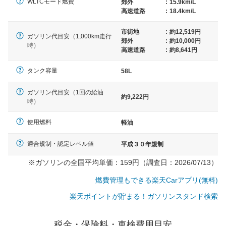
WLTCモード燃費
郊外
:
15.9km/L
高速道路
:
18.4km/L
市街地
:
約12,519円
ガソリン代目安（1,000km走行
郊外
:
約10,000円
時）
高速道路
:
約8,641円
タンク容量
58L
ガソリン代目安（1回の給油
約9,222円
時）
使用燃料
軽油
適合規制・認定レベル値
平成３０年規制
※ガソリンの全国平均単価：159円（調査日：2026/07/13）
燃費管理もできる楽天Carアプリ(無料)
楽天ポイントが貯まる！ガソリンスタンド検索
一般的な車体のサイズの目安
税金・保険料・車検費用目安