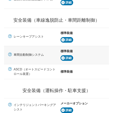
安全な車間距離を保ちながら前車を追従するアダプティ
詳細
ブ・クルーズ・コントロールなどが装備されています。
運転・駐車支援
安全装備（車線逸脱防止・車間距離制御）
駐車をスムーズに行うためにインテリジェンスパーキン
グ・アシストやサイドブラインドモニターなどが装備さ
れています。
標準装備
レーンキープアシスト
衝撃軽減
詳細
万が一車体が衝撃を受けたときに、運転者・同乗者を守
るSRSエアバッグシステム、プリテンショナーシートベ
標準装備
ルトなどが装備されています。
車間自動制御システム
詳細
ASCD（オートスピードコント
標準装備
ロール装置）
安全装備（運転操作・駐車支援）
メーカーオプション
インテリジェントパーキングア
シスト
詳細