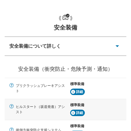
一般的な荷物のサイズの目安
安全装備
安全装備について詳しく
衝突防止
前走車や歩行者との衝突を回避するプリクラッシュブレ
安全装備（衝突防止・危険予測・通知）
ーキアシスト、ABSなどが装備されています。
危険予測・通知
標準装備
プリクラッシュブレーキアシス
見えにくい場所に潜む危険を予測・通知するためのシス
ト
テムなどが装備されています。
詳細
車線逸脱防止
標準装備
ヒルスタート（坂道発進）アシ
車線のはみだしやふらつきを防止するためにレーンキー
スト
詳細
プアシストなどが装備されています
標準装備
車間距離制御
後側方衝突防止支援システム