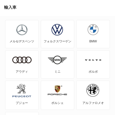
A5
輸入車
A5 アバント
A5 カブリオレ
メルセデスベンツ
フォルクスワーゲン
BMW
A5 スポーツバック
A5 セダン
A6
アウディ
ミニ
ボルボ
A6 アバント
A6 アバント e-トロン
プジョー
ポルシェ
アルファロメオ
A6 オールロード クワトロ