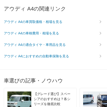
最高トルク
270 [27.5]/ 1,350
270 [27.5]/ 1,350
370 [37.
アウディ A4の関連リンク
過給機
TB
TB
TB
タイヤ
アウディ A4の車買取価格・相場を見る
前輪サイズ
225/50R17
245/40R18
225/50
後輪サイズ
225/50R17
245/40R18
225/50
アウディ A4の車検費用・相場を見る
燃費
アウディ A4の適合タイヤ・車用品を見る
WLTC
14.3km/L
14.3km/L
12.7km/
WLTC/市街地
10.7km/L
10.7km/L
9km/L
アウディ A4におすすめの自動車保険を見る
WLTC/郊外
13.9km/L
13.9km/L
12.8km/
WLTC/高速道路
17.2km/L
17.2km/L
15.4km/
JC08
14.9km/L
14.9km/L
13.8km/
車選びの記事・ノウハウ
1015
-
-
-
60km定地
-
-
-
【グレード選び】スペー
装備詳細を見る
装備詳細を見る
装備
装備オプション
シアのおすすめは？各シ
リーズを徹底比較