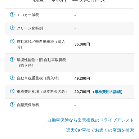
軽自動車
エコカー減税
-
N-BOX、ワゴンR、タント、アル
ト など
グリーン化特例
-
自動車税／軽自動車税（購入
36,000円
時）
中型車
環境性能割：旧 自動車取得税
ノア、セレナ、プリウス、カロー
-
（購入時）
ラ、ステップワゴン など
自動車税重量税（購入時）
49,200円
車検費用相場（基本料金のみ）
20,700円 （
車検費用の詳細
）
大型車
クラウン、アルファード、フォレ
自賠責保険料
-
スター、ハイエースワゴン、デリ
カD:5 など
自動車保険なら楽天損保のドライブアシスト
楽天Car車検でお近くの店舗を検索