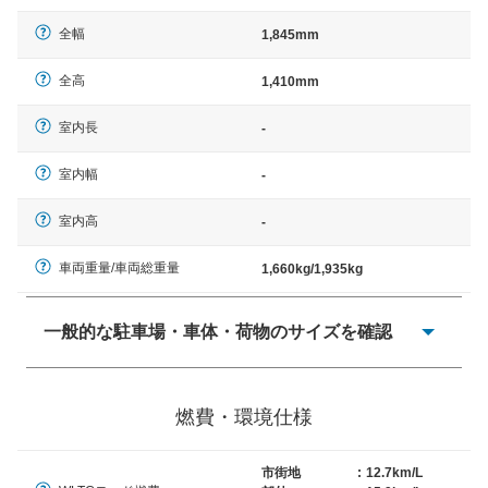
全幅
1,845mm
全高
1,410mm
室内長
-
室内幅
-
室内高
-
車両重量/車両総重量
1,660kg/1,935kg
一般的な駐車場・車体・荷物のサイズを確認
一般的に塗料などによる駐車場ライン施工の際には、1台
当たりのスペースと駐車に必要な車路幅が、幅 2,500mm
燃費・環境仕様
× 長さ 5,000mm 車路幅 5,000mmというサイズが標準値
（最低値）とされる事が多いようです。
市街地
:
12.7km/L