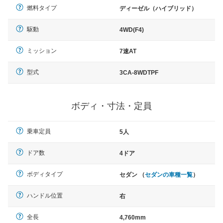
燃料タイプ
ディーゼル（ハイブリッド）
駆動
4WD(F4)
ミッション
7速AT
型式
3CA-8WDTPF
ボディ・寸法・定員
乗車定員
5人
ドア数
4ドア
ボディタイプ
セダン （
セダンの車種一覧
）
ハンドル位置
右
全長
4,760mm