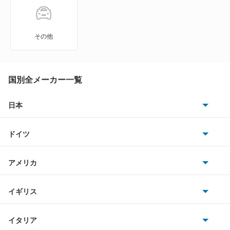
A6 スポーツバック e-トロン
A6 ハイブリッド
その他
A7 スポーツバック
A8
国別全メーカー一覧
A8 ハイブリッド
日本
トヨタ
e-トロン
ドイツ
日産
e-トロン GT
AMG
アメリカ
ホンダ
e-トロン S
BMW
キャデラック
イギリス
三菱
e-トロン S スポーツバック
BMWアルピナ
クライスラー
TVR
イタリア
マツダ
e-トロン スポーツバック
スマート