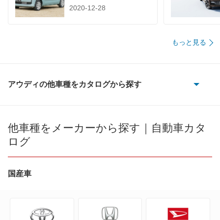
2020-12-28
もっと見る
アウディの他車種をカタログから探す
100
100 アバント
他車種をメーカーから探す｜自動車カタ
ログ
200
80
国産車
80 アバント
90