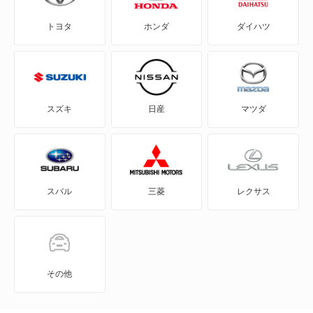
トヨタ
ホンダ
ダイハツ
A1
A1 シティカーバー
A1 スポーツバック
スズキ
日産
マツダ
A3
A3 スポーツバック
スバル
三菱
レクサス
A3 スポーツバック e-トロン
A3 セダン
A4 アバント
その他
A4 オールロード クワトロ