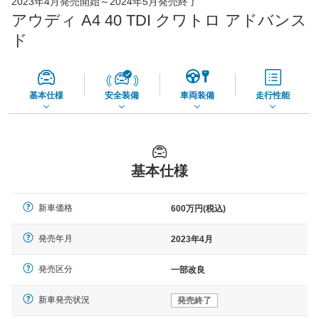
2023年4月発売開始～2024年5月発売終了
65,050
店舗を検索
円
アウディ A4 40 TDI クワトロ アドバンス
*当該価格は車種別の価格となります。
ド
基本仕様
安全装備
車両装備
走行性能
基本仕様
新車価格
600万円(税込)
発売年月
2023年4月
発売区分
一部改良
新車発売状況
発売終了