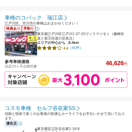
車検のコバック 瑞江店
江戸川区、市川市の車検はおまかせください！
特典あり
早割り
東京都江戸川区江戸川1-37-15ヴィラマツモト（篠崎街
道と柴又街道の交差点）
エリアの中心から
:8.4km
（41件）
4.4
参考車検価格
46,626
円
法定24ヶ月点検対象
コスモ車検 セルフ谷在家SS
信頼と技術で多くのお客様の快適なカーライフをお手伝いさせて頂いており
ます。
優良店
東京都足立区谷在家1-18-8