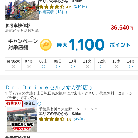
エリアの中心から
:8.4km
（114件）
4.6
作業実績（13件）
参考車検価格
36,640
円
法定24ヶ月点検対象
06木
07金
08土
09日
10月
11火
12水
13木
14金
08/
Ｄｒ．Ｄｒｉｖｅセルフすが野店
年間7万台の実績！土日祝日もお気軽にご来店ください。代車無料！コルトン
プラザまで車で7分。
特典あり
優良店
千葉県市川市東菅野 ５－９－２５
エリアの中心から
:8.5km
（49件）
4.5