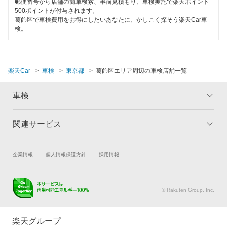
郵便番号から店舗の簡単検索、事前見積もり、車検実施で楽天ポイント
閉じる
500ポイントが付与されます。
安心WE！車検
葛飾区で車検費用をお得にしたいあなたに、かしこく探そう楽天Car車
検。
閉じる
楽天Car
車検
東京都
葛飾区エリア周辺の車検店舗一覧
車検
関連サービス
トップ
マイページ
メリット
ご利用ガイド
試乗・商談
新車購入
企業情報
個人情報保護方針
採用情報
車検の基礎知識
キャンペーン一覧
楽天Car車買取
車検予約
ランキング
よくある質問
キズ修理予約
洗車・コーティング予約
© Rakuten Group, Inc.
メンテナンス管理
タイヤ・パーツ購入
タイヤ交換サービス
楽天Car マガジン
楽天グループ