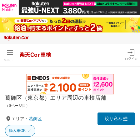
楽天Car車検
ログイン
メニュー
葛飾区（東京都）エリア周辺の車検店舗
（6ページ目）
絞り込み
エリア：
葛飾区
輸入車OK