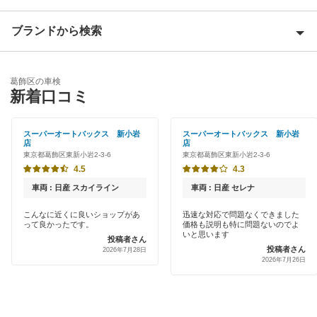
荒川区
ブランドから検索
Award 受賞店
板橋区
優良店
ENEOS
江戸川区
葛飾区の車検
特典あり
新着口コミ
「車検の速太郎」
大田区
初めて来店割りあり
アップル車検
スーパーオートバックス 新小岩
スーパーオートバックス 新小岩
北区
店
店
新車初回割りあり
東京都葛飾区東新小岩2-3-6
東京都葛飾区東新小岩2-3-6
オートバックス
江東区
4.5
4.3
早割りあり
車検館
車両 : 日産 スカイライン
車両 : 日産 セレナ
品川区
クレジットカードOK
こんなに近くに良いショップがあ
迅速な対応で問題なくできました
出光リテール車検
渋谷区
って良かったです。
価格も説明も特に問題ないのでよ
土日祝OK
いと思います
投稿者さん
伊藤忠エネクス
投稿者さん
2026年7月28日
新宿区
2026年7月26日
代車あり
宇佐美車検
杉並区
引取り・納車あり
コスモの車検
墨田区