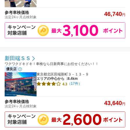
参考車検価格
46,740
円
法定24ヶ月点検対象
新田端ＳＳ
ワクワクドキドキ！車検なら日新商事にお任せください！！
優良店
東京都北区田端新町３－１３－９
エリアの中心から
:8.4km
（17件）
4.3
参考車検価格
43,640
円
法定24ヶ月点検対象