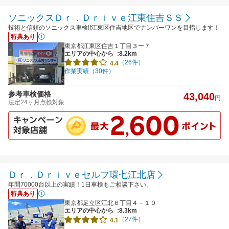
ソニックスＤｒ．Ｄｒｉｖｅ江東住吉ＳＳ
技術と信頼のソニックス車検!!江東区住吉地区でナンバーワンを目指します！
特典あり
東京都江東区住吉１丁目３ー７
エリアの中心から
:8.2km
（26件）
4.4
作業実績（30件）
参考車検価格
43,040
円
法定24ヶ月点検対象
Ｄｒ．Ｄｒｉｖｅセルフ環七江北店
年間70000台以上の実績！1日車検もご相談下さい。
特典あり
東京都足立区江北６丁目４－１０
エリアの中心から
:8.3km
（27件）
4.1