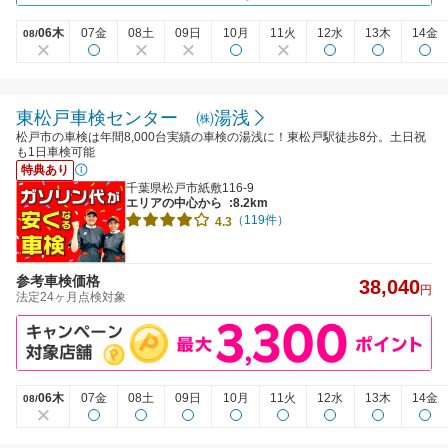
06木
07金
08土
09日
10月
11火
12水
13木
14金
08/
東松戸車検センター ㈱湯浅
松戸市の車検は年間8,000台実績の車検の湯浅に！東松戸駅徒歩8分。土日祝
も1日車検可能
特典あり
千葉県松戸市紙敷116-9
エリアの中心から
:8.2km
（119件）
4.3
参考車検価格
38,040
円
法定24ヶ月点検対象
06木
07金
08土
09日
10月
11火
12水
13木
14金
08/