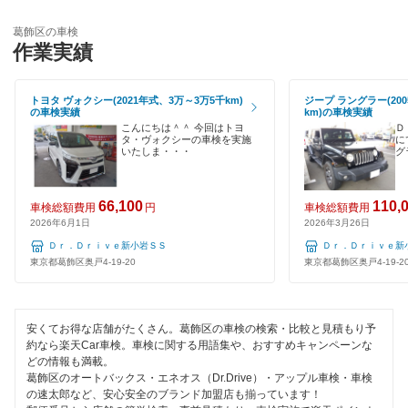
輸入車OK
ユアサ車検
世田谷区
葛飾区の車検
ハイブリッド車OK
作業実績
アーリー車検
台東区
EV車OK
車検のコバック
トヨタ ヴォクシー(2021年式、3万～3万5千km)
ジープ ラングラー(200
中央区
の車検実績
km)の車検実績
120分以内の車検
こんにちは＾＾ 今回はトヨ
Ｄ
ミタニ車検
千代田区
タ・ヴォクシーの車検を実施
に
いたしま・・・
グ
1日車検
キグナス車検
豊島区
夜間受付
66,100
110,
ホリデー車検
車検総額費用
円
車検総額費用
中野区
2026年6月1日
2026年3月26日
整備保証
マッハ車検
Ｄｒ．Ｄｒｉｖｅ新小岩ＳＳ
Ｄｒ．Ｄｒｉｖｅ新
練馬区
東京都葛飾区奥戸4-19-20
東京都葛飾区奥戸4-19-2
1級整備士在籍
ヤジマ石油車検
文京区
コンピューター診断
出光興産「らくらく安心車検」
港区
安くてお得な店舗がたくさん。葛飾区の車検の検索・比較と見積もり予
約なら楽天Car車検。車検に関する用語集や、おすすめキャンペーンな
ベアーズ車検
閉じる
どの情報も満載。
目黒区
葛飾区のオートバックス・エネオス（Dr.Drive）・アップル車検・車検
日産自動車販売
の速太郎など、安心安全のブランド加盟店も揃っています！