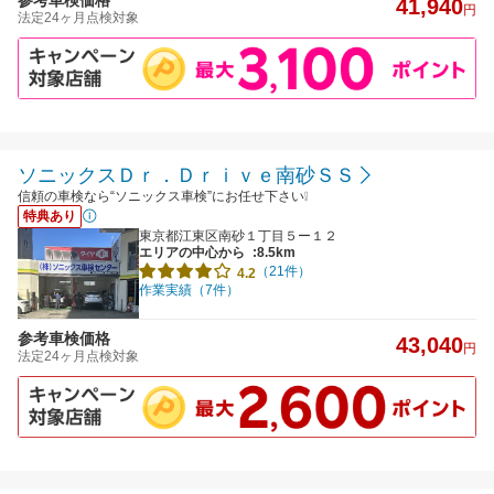
参考車検価格
41,940
円
法定24ヶ月点検対象
ソニックスＤｒ．Ｄｒｉｖｅ南砂ＳＳ
信頼の車検なら“ソニックス車検”にお任せ下さい❕
特典あり
東京都江東区南砂１丁目５ー１２
エリアの中心から
:8.5km
（21件）
4.2
作業実績（7件）
参考車検価格
43,040
円
法定24ヶ月点検対象