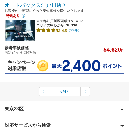
オートバックス江戸川店
お客様のご要望に沿った安心車検を提供いたします！
特典あり
東京都江戸川区西瑞江5-14-12
エリアの中心から
:8.7km
（99件）
4.5
参考車検価格
54,620
円
法定24ヶ月点検対象
6/47
東京23区
対応サービスから検索
足立区