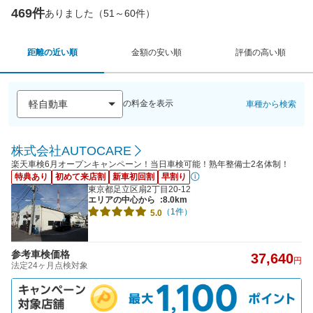
469件
ありました（51～60件）
距離の近い順
金額の安い順
評価の高い順
の料金を表示
車種から検索
株式会社AUTOCARE
楽天車検6月オープンキャンペーン！当日車検可能！熟年整備士2名体制！
特典あり
初めて来店割
新車初回割
早割り
東京都足立区扇2丁目20-12
エリアの中心から
:8.0km
（1件）
5.0
参考車検価格
37,640
円
法定24ヶ月点検対象