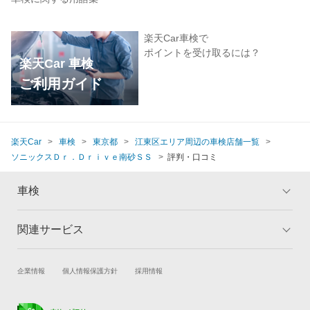
楽天Car車検で
ポイントを受け取るには？
楽天Car 車検
ご利用ガイド
楽天Car
車検
東京都
江東区エリア周辺の車検店舗一覧
ソニックスＤｒ．Ｄｒｉｖｅ南砂ＳＳ
評判・口コミ
車検
関連サービス
トップ
マイページ
メリット
ご利用ガイド
試乗・商談
新車購入
企業情報
個人情報保護方針
採用情報
車検の基礎知識
キャンペーン一覧
楽天Car車買取
車検予約
ランキング
よくある質問