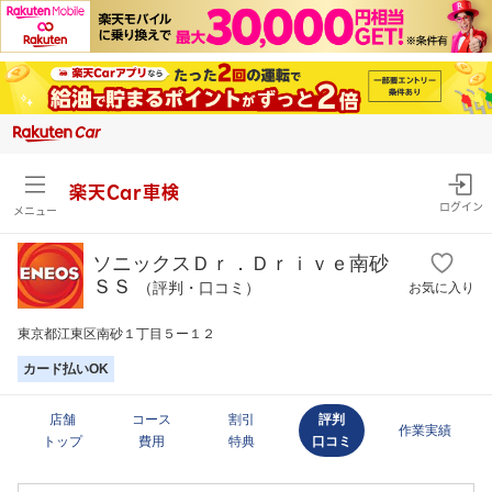
楽天Car車検
ログイン
メニュー
ソニックスＤｒ．Ｄｒｉｖｅ南砂
ＳＳ
（評判・口コミ）
お気に入り
東京都江東区南砂１丁目５ー１２
カード払いOK
店舗
コース
割引
評判
作業実績
トップ
費用
特典
口コミ