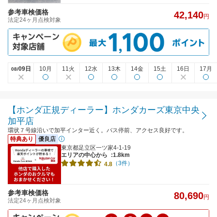
参考車検価格
42,140
円
法定24ヶ月点検対象
09日
10月
11火
12水
13木
14金
15土
16日
17月
08/
【ホンダ正規ディーラー】ホンダカーズ東京中央
加平店
環状７号線沿いで加平インター近く。バス停前、アクセス良好です。
特典あり
優良店
東京都足立区一ツ家4-1-19
エリアの中心から
:1.8km
（3件）
4.8
参考車検価格
80,690
円
法定24ヶ月点検対象