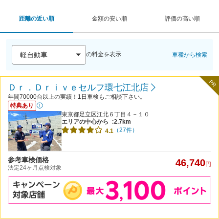
距離の近い順
金額の安い順
評価の高い順
の料金を表示
車種から検索
PR
Ｄｒ．Ｄｒｉｖｅセルフ環七江北店
年間70000台以上の実績！1日車検もご相談下さい。
特典あり
東京都足立区江北６丁目４－１０
エリアの中心から
:2.7km
（27件）
4.1
参考車検価格
46,740
円
法定24ヶ月点検対象