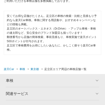
オートビークル車検
ご利用いただける車検店舗を多数掲載しております。
閉じる
ヤジマ石油車検
安くてお得な店舗がたくさん。足立区の車検の検索・比較と見積もり予
出光興産「らくらく安心車検」
約なら楽天Car車検。車検に関する用語集や、おすすめキャンペーンな
どの情報も満載。
足立区のオートバックス・エネオス（Dr.Drive）・アップル車検・車検
アクセル車検
の速太郎など、安心安全のブランド加盟店も揃っています！
郵便番号から店舗の簡単検索、事前見積もり、車検実施で楽天ポイント
トヨタディーラー
500ポイントが付与されます。
足立区で車検費用をお得にしたいあなたに、かしこく探そう楽天Car車
ベアーズ車検
検。
日産自動車販売
エネフリ車検
楽天Car
車検
東京都
足立区エリア周辺の車検店舗一覧
安心WE！車検
車検
閉じる
関連サービス
トップ
マイページ
メリット
ご利用ガイド