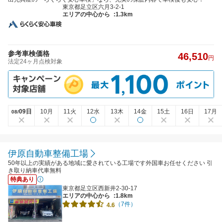
東京都足立区六月3-2-1
エリアの中心から
:1.3km
参考車検価格
46,510
円
法定24ヶ月点検対象
09日
10月
11火
12水
13木
14金
15土
16日
17月
08/
伊原自動車整備工場
50年以上の実績がある地域に愛されている工場です外国車お任せください 引
き取り納車代車無料
特典あり
東京都足立区西新井2-30-17
エリアの中心から
:1.8km
（7件）
4.6