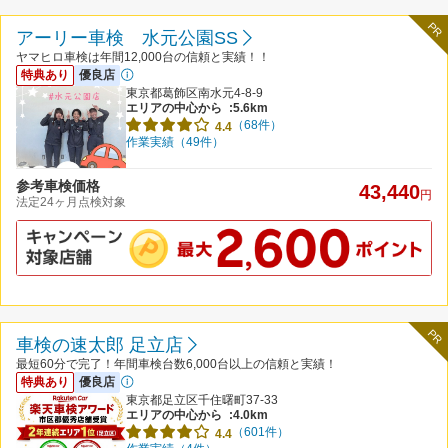
PR
アーリー車検 水元公園SS
ヤマヒロ車検は年間12,000台の信頼と実績！！
特典あり
優良店
東京都葛飾区南水元4-8-9
エリアの中心から
:5.6km
（68件）
4.4
作業実績（49件）
参考車検価格
43,440
円
法定24ヶ月点検対象
PR
車検の速太郎 足立店
最短60分で完了！年間車検台数6,000台以上の信頼と実績！
特典あり
優良店
東京都足立区千住曙町37-33
エリアの中心から
:4.0km
（601件）
4.4