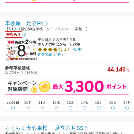
車検屋 足立R4
【7/1より最短60分車検「クイックスルー」実施！】
特典あり
東京都足立区平野2-9-5
エリアの中心から
:1.2km
（41件）
4.3
作業実績（4件）
参考車検価格
44,140
円
法定24ヶ月点検対象
09日
10月
11火
12水
13木
14金
15土
16日
17月
08/
らくらく安心車検 足立六月SS
出光興産の「らくらく安心車検」なら、充実の保証内容で車検後も安心！