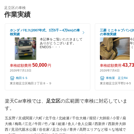
墨田区
輸入車OK
足立区の車検
コスモの車検
作業実績
世田谷区
ハイブリッド車OK
イデックス車検
台東区
ホンダ バモス(2007年式、3万5千～4万km)の車
三菱 ミニキャブバン(20
EV車OK
検実績
の車検実績
ユアサ車検
中央区
本記事をご覧いただきまして
今
120分以内の車検
ありがとうございます。
年
ENEOS・・・
（
アーリー車検
千代田区
1日車検
車検のコバック
豊島区
50,000
43,7
車検総額費用
円
車検総額費用
夜間受付
2026年7月13日
2026年7月4日
ミタニ車検
中野区
梅田ＳＳ
車検屋 足立R4
整備保証
東京都足立区梅田２丁目８－９
東京都足立区平野2-9-5
GTNET×カフェ車検
練馬区
1級整備士在籍
キグナス車検
文京区
楽天Car車検では、
足立区
の広範囲で車検に対応していま
コンピューター診断
す。
ホリデー車検
港区
五反野 / 京成関屋 / 六町 / 北千住 / 北綾瀬 / 千住大橋 / 堀切 / 大師前 / 小菅 / 扇
マッハ車検
閉じる
大橋 / 梅島 / 江北 / 牛田 / 竹ノ塚 / 綾瀬 / 舎人 / 舎人公園 / 西新井 / 西新井大師
目黒区
西 / 見沼代親水公園 / 谷在家 / 足立小台 / 青井 / 高野エリアなど様々な地域で