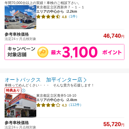
年間70,000台以上の実績！車検のご相談下さい。
東京都足立区西新井７－１－１
エリアの中心から
:2.2km
（1件）
4.8
参考車検価格
46,740
円
法定24ヶ月点検対象
オートバックス 加平インター店
車検ってめんどくさい・・・ そんな貴方を応援します！
特典あり
東京都足立区青井5-18-10
エリアの中心から
:2.4km
（112件）
4.3
参考車検価格
55,720
円
法定24ヶ月点検対象