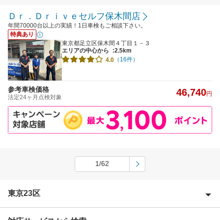
Ｄｒ．Ｄｒｉｖｅセルフ保木間店
年間70000台以上の実績！1日車検もご相談下さい。
特典あり
東京都足立区保木間４丁目１－３
エリアの中心から
:2.5km
（16件）
4.0
参考車検価格
46,740
円
法定24ヶ月点検対象
1/62
東京23区