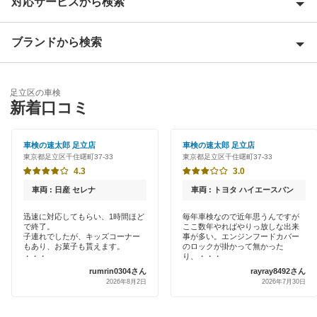
対応サービスから検索
荒川区
板橋区
ブランドから検索
Award 受賞店
江戸川区
優良店
ENEOS
大田区
足立区の車検
特典あり
新着口コミ
「車検の速太郎」
葛飾区
初めて来店割りあり
アップル車検
車検の速太郎 足立店
車検の速太郎 足立店
北区
東京都足立区千住曙町37-33
東京都足立区千住曙町37-33
新車初回割りあり
オートバックス
4.3
3.0
江東区
早割りあり
車両 : 日産 セレナ
車両 : トヨタ ハイエースバン
中部自動車販売（チューブ＆BCN）
品川区
クレジットカードOK
迅速に対応してもらい、1時間ほど
毎年車検なので近年思うんですが
で終了。
ここ数年やればやりっ放しな出来
車検館
渋谷区
子連れでしたが、キッズコーナー
事が多い。エンジンフードカバー
土日祝OK
もあり、お菓子も貰えます。
のロックが掛かって無かった
出光リテール車検
・・・
り、・・・
新宿区
rumrin0304さん
rayray8492さん
代車あり
2026年8月2日
2026年7月30日
伊藤忠エネクス
杉並区
引取り・納車あり
宇佐美車検