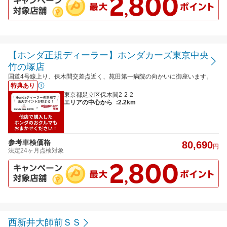
【ホンダ正規ディーラー】ホンダカーズ東京中央
竹の塚店
国道4号線上り、保木間交差点近く、苑田第一病院の向かいに御座います。
特典あり
東京都足立区保木間2-2-2
エリアの中心から
:2.2km
参考車検価格
80,690
円
法定24ヶ月点検対象
西新井大師前ＳＳ