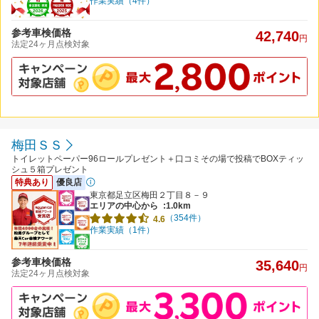
作業実績（4件）
参考車検価格
42,740
円
法定24ヶ月点検対象
梅田ＳＳ
トイレットペーパー96ロールプレゼント＋口コミその場で投稿でBOXティッ
シュ５箱プレゼント
特典あり
優良店
東京都足立区梅田２丁目８－９
エリアの中心から
:1.0km
（354件）
4.6
作業実績（1件）
参考車検価格
35,640
円
法定24ヶ月点検対象