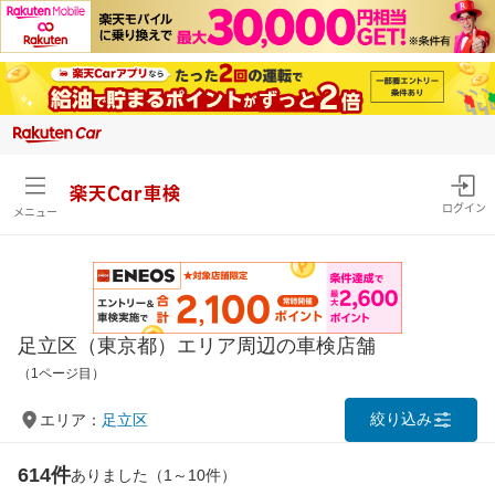
楽天Car車検
ログイン
メニュー
足立区（東京都）エリア周辺の車検店舗
（1ページ目）
絞り込み
エリア：
足立区
614件
ありました（1～10件）