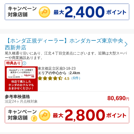
【ホンダ正規ディーラー】ホンダカーズ東京中央
西新井店
尾久橋通り沿いにあり、江北４丁目交差点にございます。近隣は大型スーパ
ーや商業施設あります。
特典あり
東京都足立区扇3-18-23
エリアの中心から
:2.4km
（6件）
4.5
参考車検価格
80,690
円
法定24ヶ月点検対象