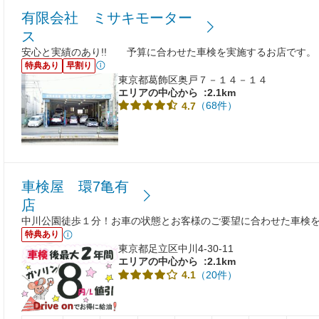
有限会社 ミサキモーター
ス
安心と実績のあり!! 予算に合わせた車検を実施するお店です。
特典あり
早割り
東京都葛飾区奥戸７－１４－１４
エリアの中心から
:2.1km
（68件）
4.7
車検屋 環7亀有
店
中川公園徒歩１分！お車の状態とお客様のご要望に合わせた車検
特典あり
東京都足立区中川4-30-11
エリアの中心から
:2.1km
（20件）
4.1