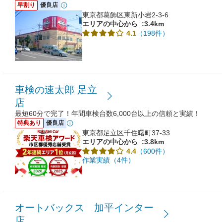
早割り
優良店
東京都葛飾区東新小岩2-3-6
エリアの中心から
:3.4km
（198件）
4.1
車検の速太郎 足立
店
最短60分で完了！年間車検台数6,000台以上の信頼と実績！
特典あり
優良店
東京都足立区千住曙町37-33
エリアの中心から
:3.8km
（600件）
4.4
作業実績（4件）
オートバックス 加平インター
店