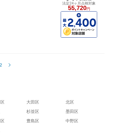
法定24ヶ月点検対象
55,720
円
2
川区
大田区
北区
区
杉並区
墨田区
田区
豊島区
中野区
区