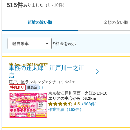
515件
ありました（1～10件）
距離の近い順
金額の安い順
の料金を表示
車検の速太郎 江戸川一之江
店
江戸川区ランキング⭐クチコミNo1⭐
特典あり
優良店
東京都江戸川区西一之江2-13-10
エリアの中心から
:6.2km
（963件）
4.5
作業実績（162件）