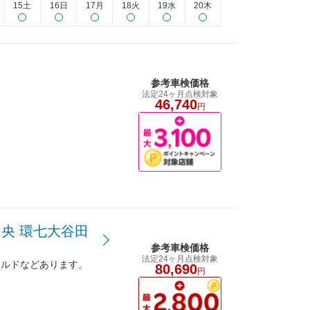
15土
16日
17月
18火
19水
20木
参考車検価格
法定24ヶ月点検対象
46,740
円
央 環七大谷田
参考車検価格
法定24ヶ月点検対象
ナルドなどあります。
80,690
円