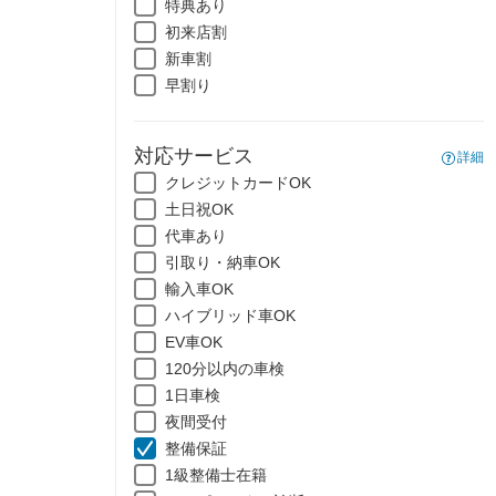
特典あり
初来店割
新車割
早割り
対応サービス
詳細
クレジットカードOK
土日祝OK
代車あり
引取り・納車OK
輸入車OK
ハイブリッド車OK
EV車OK
120分以内の車検
1日車検
夜間受付
整備保証
1級整備士在籍