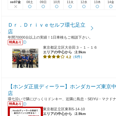
07金
08土
09日
10月
11火
12水
13木
14金
08/
Ｄｒ．Ｄｒｉｖｅセルフ環七足立
店
年間70000台以上の実績！1日車検もご相談下さい。
特典あり
東京都足立区大谷田３－１－１６
エリアの中心から
:2.9km
（6件）
4.2
【ホンダ正規ディーラー】ホンダカーズ東京中
店
環七沿いで隣にびっくりドンキー、近隣に島忠・SEIYU・マクド
特典あり
東京都足立区東和5-14-10
エリアの中心から
:2.9km