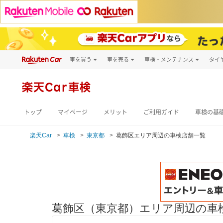
車を買う
車を売る
車検・メンテナンス
タイ
試乗・商談
楽天Car車買取
車検予約
キズ修理予約
新車
楽天Car車検
洗車・コーティン
メンテナンス管理
トップ
マイページ
メリット
ご利用ガイド
車検の基
楽天Car
車検
東京都
葛飾区エリア周辺の車検店舗一覧
葛飾区（東京都）エリア周辺の車