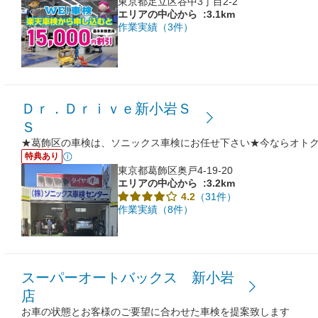
東京都足立区谷中3丁目2-2
エリアの中心から
:3.1km
作業実績（3件）
Ｄｒ．Ｄｒｉｖｅ新小岩Ｓ
Ｓ
★葛飾区の車検は、ソニックス車検にお任せ下さい★今ならオト
特典あり
東京都葛飾区奥戸4-19-20
エリアの中心から
:3.2km
（31件）
4.2
作業実績（8件）
スーパーオートバックス 新小岩
店
お車の状態とお客様のご要望に合わせた車検を提案致します