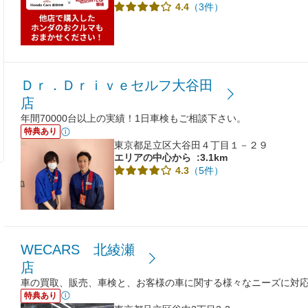
（3件）
4.4
Ｄｒ．Ｄｒｉｖｅセルフ大谷田
店
年間70000台以上の実績！1日車検もご相談下さい。
特典あり
東京都足立区大谷田４丁目１－２９
エリアの中心から
:3.1km
（5件）
4.3
WECARS 北綾瀬
店
車の買取、販売、車検と、お客様の車に関する様々なニーズに対
特典あり