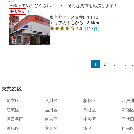
車検ってめんどくさい・・・ そんな貴方を応援します！
特典あり
東京都足立区青井5-18-10
エリアの中心から
:3.8km
（112件）
4.3
1
2
3
...
5
東京23区
足立区
荒川区
板橋区
江戸
江東区
品川区
渋谷区
新宿
世田谷区
台東区
中央区
千代
練馬区
文京区
港区
目黒