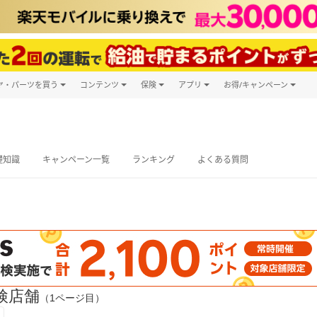
ヤ・パーツを買う
コンテンツ
保険
アプリ
お得/キャンペーン
楽天Carマガジン
キャンペーン
タイヤ・パーツ購入
自動車保険
楽天Carアプリ
自動車カタログ
タイヤ交換サービス
楽天マイカー
グ予約
礎知識
キャンペーン一覧
ランキング
よくある質問
検店舗
（1ページ目）