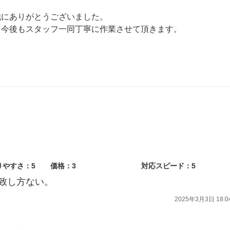
誠にありがとうございました。
、今後もスタッフ一同丁寧に作業させて頂きます。
ようがんばります！！
ております。
りやすさ：5
価格：3
対応スピード：5
致し方ない。
2025年3月3日 18:0