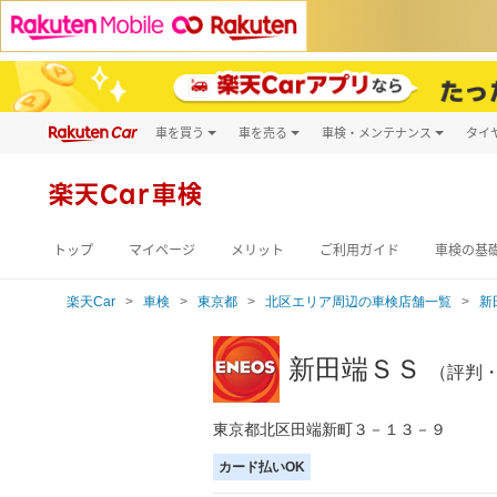
車を買う
車を売る
車検・メンテナンス
タイ
試乗・商談
楽天Car車買取
車検予約
キズ修理予約
新車
楽天Car車検
洗車・コーティン
メンテナンス管理
トップ
マイページ
メリット
ご利用ガイド
車検の基
楽天Car
車検
東京都
北区エリア周辺の車検店舗一覧
新
新田端ＳＳ
（評判
東京都北区田端新町３－１３－９
カード払いOK