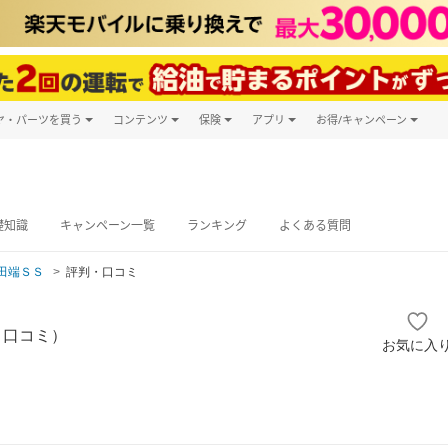
ヤ・パーツを買う
コンテンツ
保険
アプリ
お得/キャンペーン
楽天Carマガジン
キャンペーン
タイヤ・パーツ購入
自動車保険
楽天Carアプリ
自動車カタログ
タイヤ交換サービス
楽天マイカー
グ予約
礎知識
キャンペーン一覧
ランキング
よくある質問
田端ＳＳ
評判・口コミ
・口コミ）
お気に入