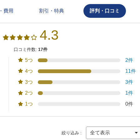
・費用
割引・特典
評判・口コミ
4.3
口コミ件数:
17件
5つ
2件
4つ
11件
3つ
3件
2つ
1件
1つ
0件
絞り込み :