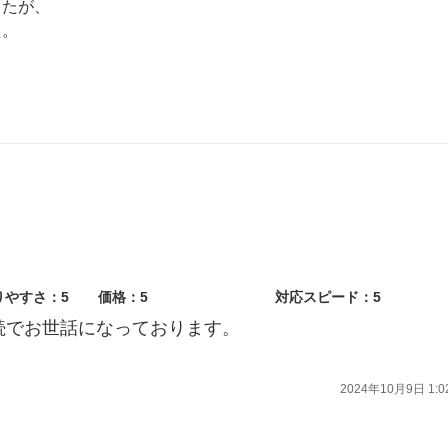
したが、
た。
ばらくは問題ないと思われます。
たら、お気軽にお申し付けください。
りやすさ：5
価格：5
対応スピード：5
続でお世話になっております。
2024年10月9日 1:0