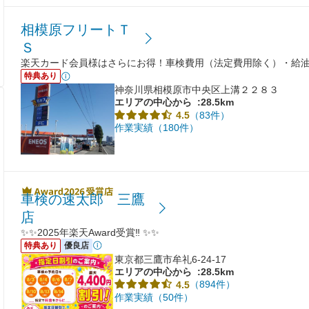
相模原フリートＴ
Ｓ
楽天カード会員様はさらにお得！車検費用（法定費用除く）・給
特典あり
神奈川県相模原市中央区上溝２２８３
エリアの中心から
:28.5km
（83件）
4.5
作業実績（180件）
車検の速太郎 三鷹
店
✨✨2025年楽天Award受賞‼ ✨✨
特典あり
優良店
東京都三鷹市牟礼6-24-17
エリアの中心から
:28.5km
（894件）
4.5
作業実績（50件）