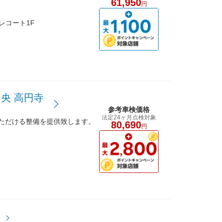
61,950
円
レコート1F
央 高円寺
参考車検価格
法定24ヶ月点検対象
ただける整備を提供致します。
80,690
円