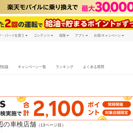
ヤ・パーツを買う
コンテンツ
保険
アプリ
お得/キャンペーン
楽天Carマガジン
キャンペーン
タイヤ・パーツ購入
自動車保険
楽天Carアプリ
自動車カタログ
タイヤ交換サービス
楽天マイカー
グ予約
礎知識
キャンペーン一覧
ランキング
よくある質問
覧
辺の車検店舗
（13ページ目）