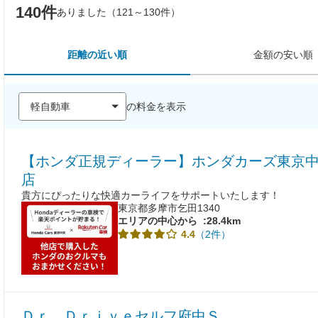
140件
ありました（121～130件）
距離の近い順
金額の安い順
の料金を表示
【ホンダ正規ディーラー】ホンダカーズ東京中
店
貴方にぴったりな快適カーライフをサポートいたします！
東京都多摩市乞田1340
エリアの中心から
:28.4km
（2件）
4.4
Ｄｒ．Ｄｒｉｖｅセルフ府中Ｓ