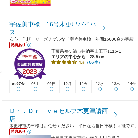
宇佐美車検 16号木更津バイパ
ス
安心・信頼・リーズナブルな「宇佐美車検」年間15000台の実績！
特典あり
千葉県袖ケ浦市神納字山王下1115-1
エリアの中心から
:28.5km
（86件）
4.5
07金
08土
09日
10月
11火
12水
13木
14金
08/
Ｄｒ．Ｄｒｉｖｅセルフ木更津請西
店
木更津市の車検はお任せください！平日なら当日車検も可能です
特典あり
千葉県木更津市請西南３丁目２番２