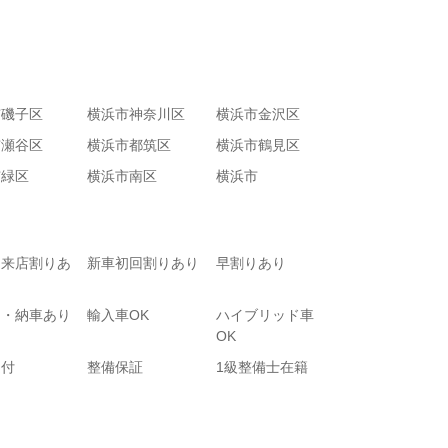
市磯子区
横浜市神奈川区
横浜市金沢区
市瀬谷区
横浜市都筑区
横浜市鶴見区
市緑区
横浜市南区
横浜市
て来店割りあ
新車初回割りあり
早割りあり
り・納車あり
輸入車OK
ハイブリッド車
OK
受付
整備保証
1級整備士在籍