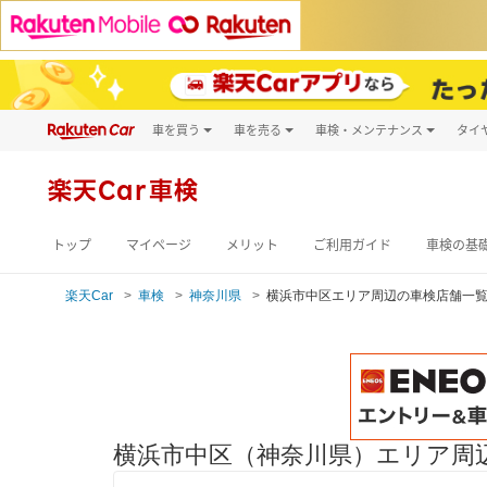
車を買う
車を売る
車検・メンテナンス
タイ
試乗・商談
楽天Car車買取
車検予約
キズ修理予約
新車
楽天Car車検
洗車・コーティン
メンテナンス管理
トップ
マイページ
メリット
ご利用ガイド
車検の基
楽天Car
車検
神奈川県
横浜市中区エリア周辺の車検店舗一
横浜市中区（神奈川県）エリア周