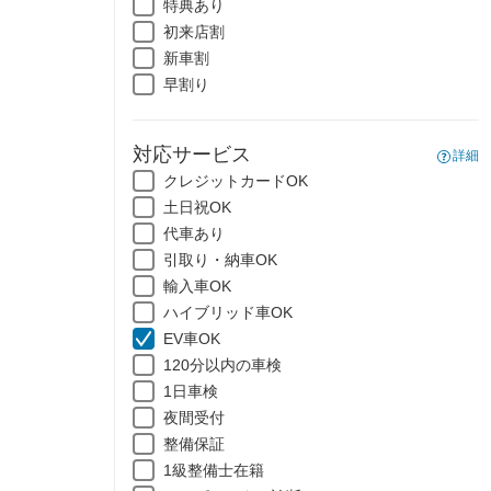
特典あり
初来店割
新車割
早割り
対応サービス
詳細
クレジットカードOK
土日祝OK
代車あり
引取り・納車OK
輸入車OK
ハイブリッド車OK
EV車OK
120分以内の車検
1日車検
夜間受付
整備保証
1級整備士在籍