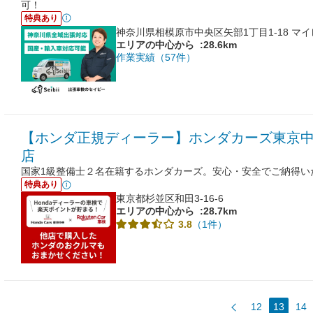
可！
特典あり
神奈川県相模原市中央区矢部1丁目1-18 マイ
エリアの中心から
:28.6km
作業実績（57件）
【ホンダ正規ディーラー】ホンダカーズ東京中
店
国家1級整備士２名在籍するホンダカーズ。安心・安全でご納得い
特典あり
東京都杉並区和田3-16-6
エリアの中心から
:28.7km
（1件）
3.8
12
13
14