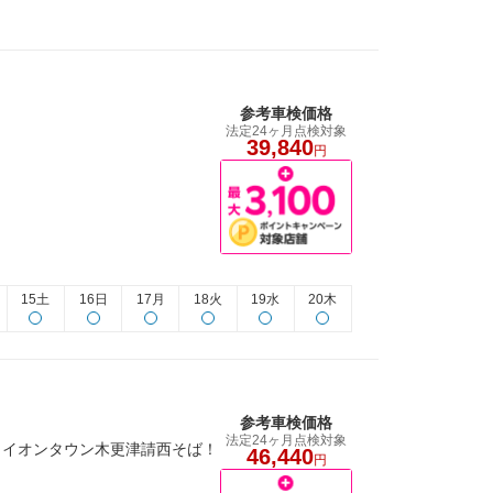
参考車検価格
法定24ヶ月点検対象
39,840
円
15土
16日
17月
18火
19水
20木
参考車検価格
法定24ヶ月点検対象
。イオンタウン木更津請西そば！
46,440
円