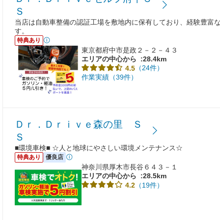
Ｓ
当店は自動車整備の認証工場を敷地内に保有しており、経験豊富
す。
特典あり
東京都府中市是政２－２－４３
エリアの中心から
:28.4km
（24件）
4.5
作業実績（39件）
Ｄｒ．Ｄｒｉｖｅ森の里 Ｓ
Ｓ
■環境車検■ ☆人と地球にやさしい環境メンテナンス☆
特典あり
優良店
神奈川県厚木市長谷６４３－１
エリアの中心から
:28.5km
（19件）
4.2