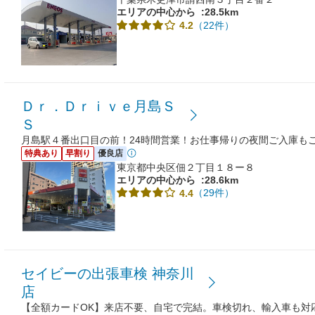
エリアの中心から
:28.5km
（22件）
4.2
Ｄｒ．Ｄｒｉｖｅ月島Ｓ
Ｓ
月島駅４番出口目の前！24時間営業！お仕事帰りの夜間ご入庫も
特典あり
早割り
優良店
東京都中央区佃２丁目１８ー８
エリアの中心から
:28.6km
（29件）
4.4
セイビーの出張車検 神奈川
店
【全額カードOK】来店不要、自宅で完結。車検切れ、輸入車も対