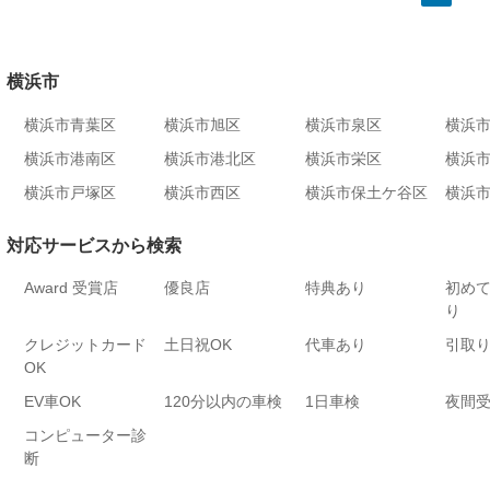
横浜市
横浜市青葉区
横浜市旭区
横浜市泉区
横浜
横浜市港南区
横浜市港北区
横浜市栄区
横浜
横浜市戸塚区
横浜市西区
横浜市保土ケ谷区
横浜
対応サービスから検索
Award 受賞店
優良店
特典あり
初め
り
クレジットカード
土日祝OK
代車あり
引取
OK
EV車OK
120分以内の車検
1日車検
夜間
コンピューター診
断