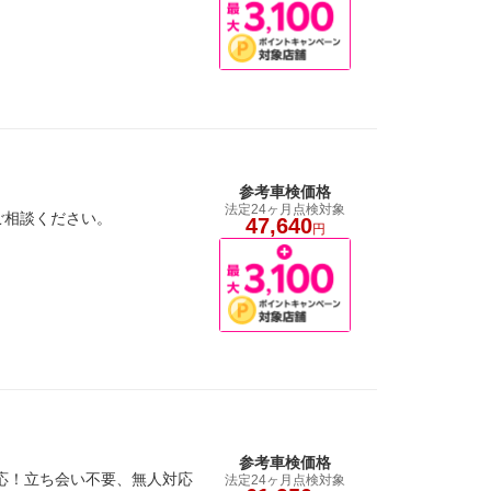
参考車検価格
法定24ヶ月点検対象
ご相談ください。
47,640
円
参考車検価格
応！立ち会い不要、無人対応
法定24ヶ月点検対象