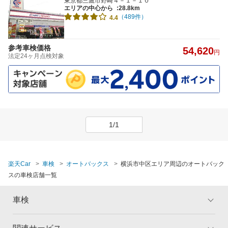
東京都三鷹市野崎４－１－１０
エリアの中心から
:28.8km
（489件）
4.4
参考車検価格
54,620
円
法定24ヶ月点検対象
1/1
楽天Car
車検
オートバックス
横浜市中区エリア周辺のオートバック
スの車検店舗一覧
車検