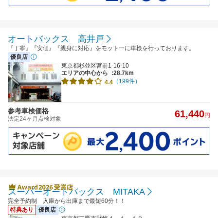
オートバックス 高井戸
『丁寧』『安価』『親身に対応』をモットーに車検を行っております。
優良店
東京都杉並区宮前1-16-10
エリアの中心から
:28.7km
（199件）
4.4
参考車検価格
61,440
円
法定24ヶ月点検対象
スーパーオートバックス MITAKA
完全予約制 入庫から出庫まで最短60分！！
特典あり
優良店