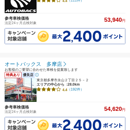
（111件）
4.4
参考車検価格
53,940
円
法定24ヶ月点検対象
オートバックス 多摩店
お客様のご要望に合わせた車検を提案致します
特典あり
優良店
東京都多摩市永山２丁目２５－２
エリアの中心から
:28.0km
（192件）
4.4
参考車検価格
54,620
円
法定24ヶ月点検対象