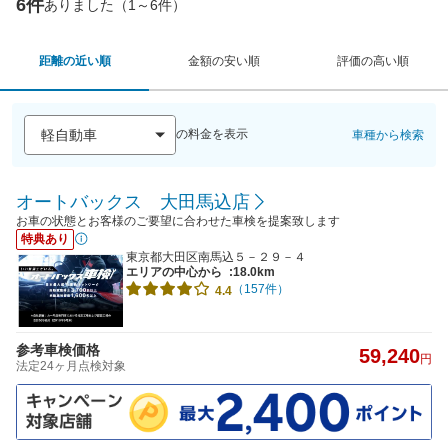
6件
ありました（1～6件）
距離の近い順
金額の安い順
評価の高い順
の料金を表示
車種から検索
オートバックス 大田馬込店
お車の状態とお客様のご要望に合わせた車検を提案致します
特典あり
東京都大田区南馬込５－２９－４
エリアの中心から
:18.0km
（157件）
4.4
参考車検価格
59,240
円
法定24ヶ月点検対象