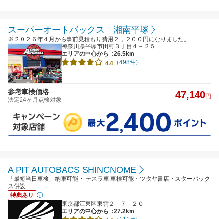
スーパーオートバックス 湘南平塚
※２０２６年４月から事前見積もり費用２，２００円になりました。
神奈川県平塚市田村３丁目４－２５
エリアの中心から
:26.5km
（498件）
4.4
参考車検価格
47,140
円
法定24ヶ月点検対象
A PIT AUTOBACS SHINONOME
「最短当日車検」納車可能・ テスラ車 車検可能・ツタヤ書店・スターバック
ス併設
特典あり
東京都江東区東雲２－７－２０
エリアの中心から
:27.2km