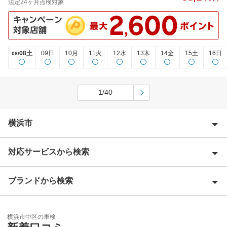
法定24ヶ月点検対象
08土
09日
10月
11火
12水
13木
14金
15土
16日
08/
1/40
横浜市
対応サービスから検索
横浜市青葉区
横浜市旭区
ブランドから検索
Award 受賞店
横浜市泉区
優良店
ENEOS
横浜市磯子区
横浜市中区の車検
特典あり