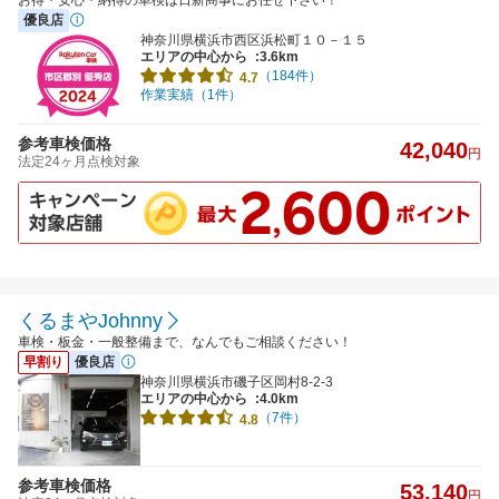
優良店
神奈川県横浜市西区浜松町１０－１５
エリアの中心から
:3.6km
（184件）
4.7
作業実績（1件）
参考車検価格
42,040
円
法定24ヶ月点検対象
くるまやJohnny
車検・板金・一般整備まで、なんでもご相談ください！
早割り
優良店
神奈川県横浜市磯子区岡村8-2-3
エリアの中心から
:4.0km
（7件）
4.8
参考車検価格
53,140
円