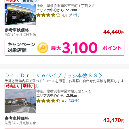
特典あり
優良店
神奈川県横浜市南区宮元町１丁目２２
エリアの中心から
:2.7km
（61件）
4.4
参考車検価格
44,440
円
法定24ヶ月点検対象
Ｄｒ．Ｄｒｉｖｅベイブリッジ本牧ＳＳ
予算と整備内容で選べる3コースを用意、お客様に合わせた車検を提案します
特典あり
早割り
神奈川県横浜市中区本牧ふ頭１－１
エリアの中心から
:2.9km
（12件）
4.7
参考車検価格
43,470
円
法定24ヶ月点検対象