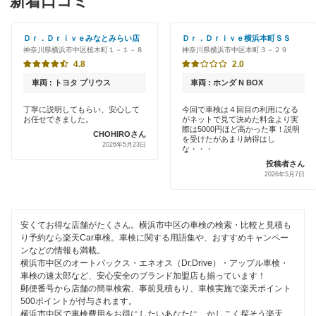
新着口コミ
「車検の速太郎」
横浜市神奈川区
初めて来店割りあり
アップル車検
Ｄｒ．Ｄｒｉｖｅみなとみらい店
Ｄｒ．Ｄｒｉｖｅ横浜本町ＳＳ
横浜市金沢区
神奈川県横浜市中区桜木町１－１－８
神奈川県横浜市中区本町３－２９
新車初回割りあり
オートバックス
4.8
2.0
横浜市港南区
早割りあり
車両 : トヨタ プリウス
車両 : ホンダ N BOX
車検館
横浜市港北区
クレジットカードOK
丁寧に説明してもらい、安心して
今回で車検は４回目の利用になる
お任せできました。
がネットで見て決めた料金より実
出光リテール車検
横浜市栄区
際は5000円ほど高かった事！説明
CHOHIROさん
土日祝OK
を受けたがあまり納得はし
2026年5月23日
伊藤忠エネクス
な・・・
横浜市瀬谷区
投稿者さん
代車あり
2026年5月7日
宇佐美車検
横浜市都筑区
引取り・納車あり
コスモの車検
横浜市鶴見区
輸入車OK
安くてお得な店舗がたくさん。横浜市中区の車検の検索・比較と見積も
車検のコバック
り予約なら楽天Car車検。車検に関する用語集や、おすすめキャンペー
横浜市戸塚区
ンなどの情報も満載。
ハイブリッド車OK
横浜市中区のオートバックス・エネオス（Dr.Drive）・アップル車検・
ミタニ車検
横浜市西区
車検の速太郎など、安心安全のブランド加盟店も揃っています！
EV車OK
郵便番号から店舗の簡単検索、事前見積もり、車検実施で楽天ポイント
GTNET×カフェ車検
横浜市保土ケ谷区
500ポイントが付与されます。
120分以内の車検
横浜市中区で車検費用をお得にしたいあなたに、かしこく探そう楽天