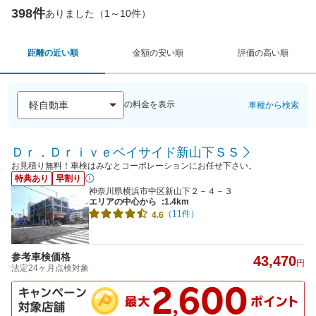
398件
ありました（1～10件）
距離の近い順
金額の安い順
評価の高い順
の料金を表示
車種から検索
Ｄｒ．Ｄｒｉｖｅベイサイド新山下ＳＳ
お見積り無料！車検はみなとコーポレーションにお任せ下さい。
特典あり
早割り
神奈川県横浜市中区新山下２－４－３
エリアの中心から
:1.4km
（11件）
4.6
参考車検価格
43,470
円
法定24ヶ月点検対象