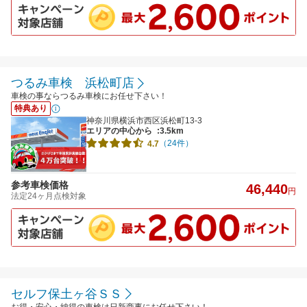
つるみ車検 浜松町店
車検の事ならつるみ車検にお任せ下さい！
特典あり
神奈川県横浜市西区浜松町13-3
エリアの中心から
:3.5km
（24件）
4.7
参考車検価格
46,440
円
法定24ヶ月点検対象
セルフ保土ヶ谷ＳＳ
お得・安心・納得の車検は日新商事にお任せ下さい！