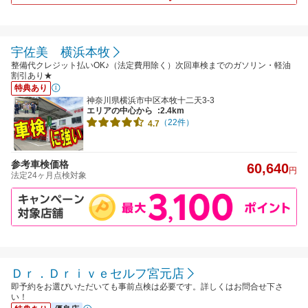
宇佐美 横浜本牧
整備代クレジット払いOK♪（法定費用除く）次回車検までのガソリン・軽油
割引あり★
特典あり
神奈川県横浜市中区本牧十二天3-3
エリアの中心から
:2.4km
（22件）
4.7
参考車検価格
60,640
円
法定24ヶ月点検対象
Ｄｒ．Ｄｒｉｖｅセルフ宮元店
即予約をお選びいただいても事前点検は必要です。詳しくはお問合せ下さ
い！