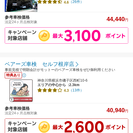
（26件）
4.6
参考車検価格
44,440
円
法定24ヶ月点検対象
ベアーズ車検 セルフ根岸店
事前見積で明朗会計がモットーのベアーズ車検をぜひ御利用ください
特典あり
神奈川県横浜市磯子区西町10-6
エリアの中心から
:2.3km
（13件）
4.3
参考車検価格
40,940
円
法定24ヶ月点検対象