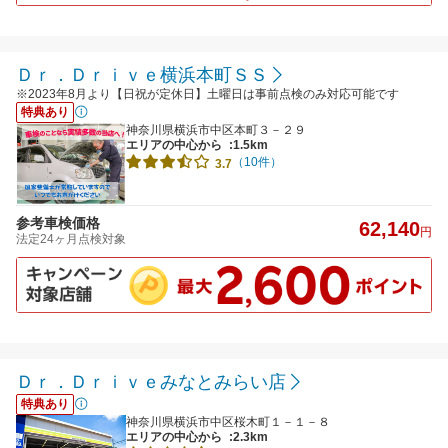
Ｄｒ．Ｄｒｉｖｅ横浜本町ＳＳ
※2023年8月より【日祝が定休日】土曜日は事前点検のみ対応可能です
特典あり
神奈川県横浜市中区本町３－２９
エリアの中心から
:1.5km
（10件）
3.7
参考車検価格
62,140
円
法定24ヶ月点検対象
Ｄｒ．Ｄｒｉｖｅみなとみらい店
特典あり
神奈川県横浜市中区桜木町１－１－８
エリアの中心から
:2.3km