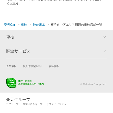
キグナス車検
Car車検。
横浜市緑区
1日車検
ホリデー車検
横浜市南区
夜間受付
マッハ車検
楽天Car
車検
神奈川県
横浜市中区エリア周辺の車検店舗一覧
横浜市
整備保証
オートビークル車検
車検
1級整備士在籍
閉じる
ヤジマ石油車検
コンピューター診断
関連サービス
トップ
マイページ
出光興産「らくらく安心車検」
メリット
ご利用ガイド
アクセル車検
閉じる
試乗・商談
新車購入
企業情報
個人情報保護方針
採用情報
車検の基礎知識
キャンペーン一覧
楽天Car車買取
車検予約
トヨタディーラー
ランキング
よくある質問
キズ修理予約
洗車・コーティング予約
© Rakuten Group, Inc.
ベアーズ車検
メンテナンス管理
タイヤ・パーツ購入
日産自動車販売
タイヤ交換サービス
楽天Car マガジン
楽天グループ
自動車カタログ
自動車保険
アプリ一覧
お問い合わせ一覧
サステナビリティ
安心WE！車検
楽天マイカー割