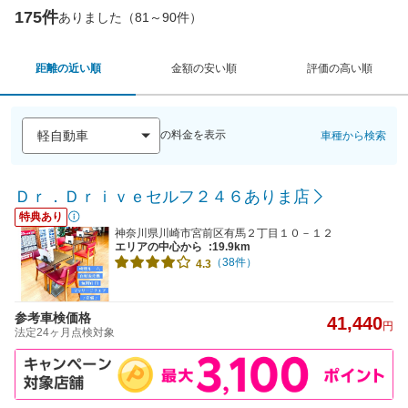
175件
ありました（81～90件）
距離の近い順
金額の安い順
評価の高い順
の料金を表示
車種から検索
Ｄｒ．Ｄｒｉｖｅセルフ２４６ありま店
特典あり
神奈川県川崎市宮前区有馬２丁目１０－１２
エリアの中心から
:19.9km
（38件）
4.3
参考車検価格
41,440
円
法定24ヶ月点検対象