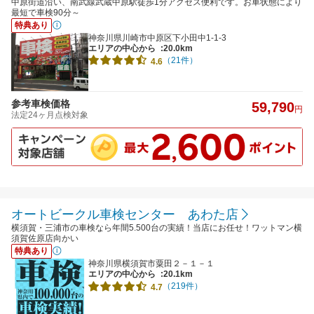
中原街道沿い、南武線武蔵中原駅徒歩1分アクセス便利です。お車状態により
最短で車検90分～
特典あり
神奈川県川崎市中原区下小田中1-1-3
エリアの中心から
:20.0km
（21件）
4.6
参考車検価格
59,790
円
法定24ヶ月点検対象
オートビークル車検センター あわた店
横須賀・三浦市の車検なら年間5.500台の実績！当店にお任せ！ワットマン横
須賀佐原店向かい
特典あり
神奈川県横須賀市粟田２－１－１
エリアの中心から
:20.1km
（219件）
4.7