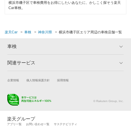
横浜市磯子区で車検費用をお得にしたいあなたに、かしこく探そう楽天
Car車検。
楽天Car
車検
神奈川県
横浜市磯子区エリア周辺の車検店舗一覧
車検
関連サービス
トップ
マイページ
メリット
ご利用ガイド
試乗・商談
新車購入
企業情報
個人情報保護方針
採用情報
車検の基礎知識
キャンペーン一覧
楽天Car車買取
車検予約
ランキング
よくある質問
キズ修理予約
洗車・コーティング予約
© Rakuten Group, Inc.
メンテナンス管理
タイヤ・パーツ購入
タイヤ交換サービス
楽天Car マガジン
楽天グループ
自動車カタログ
自動車保険
アプリ一覧
お問い合わせ一覧
サステナビリティ