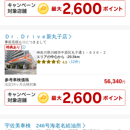
Ｄｒ．Ｄｒｉｖｅ新丸子店
事前見積もりにつきまして
特典あり
神奈川県川崎市中原区丸子通１－６３６－２
エリアの中心から
:20.5km
（12件）
4.5
参考車検価格
56,340
円
法定24ヶ月点検対象
宇佐美車検 246号海老名給油所