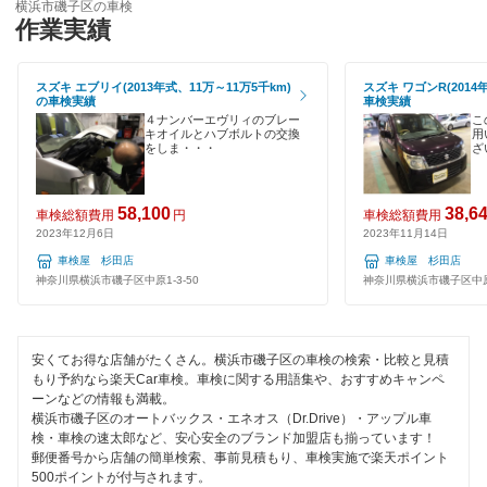
キグナス車検
横浜市磯子区の車検
横浜市中区
作業実績
ハイブリッド車OK
マッハ車検
横浜市西区
EV車OK
スズキ エブリイ(2013年式、11万～11万5千km)
スズキ ワゴンR(2014
オートビークル車検
の車検実績
車検実績
横浜市保土ケ谷区
120分以内の車検
４ナンバーエヴリィのブレー
こ
キオイルとハブボルトの交換
用
出光興産「らくらく安心車検」
横浜市緑区
をしま・・・
ざ
1日車検
アクセル車検
横浜市南区
夜間受付
58,100
38,6
車検総額費用
円
車検総額費用
ベアーズ車検
2023年12月6日
2023年11月14日
横浜市
整備保証
車検屋 杉田店
車検屋 杉田店
日産自動車販売
神奈川県横浜市磯子区中原1-3-50
神奈川県横浜市磯子区中原1
1級整備士在籍
閉じる
閉じる
コンピューター診断
安くてお得な店舗がたくさん。横浜市磯子区の車検の検索・比較と見積
もり予約なら楽天Car車検。車検に関する用語集や、おすすめキャンペ
ーンなどの情報も満載。
閉じる
横浜市磯子区のオートバックス・エネオス（Dr.Drive）・アップル車
検・車検の速太郎など、安心安全のブランド加盟店も揃っています！
郵便番号から店舗の簡単検索、事前見積もり、車検実施で楽天ポイント
500ポイントが付与されます。