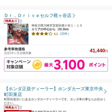
Ｄｒ．Ｄｒｉｖｅセルフ梶ヶ谷店
特典あり
神奈川県川崎市宮前区梶ケ谷１－１５
エリアの中心から
:20.3km
（33件）
4.1
参考車検価格
41,440
円
法定24ヶ月点検対象
【ホンダ正規ディーラー】ホンダカーズ東京中央
町田東店
町田街道沿いにあるホンダカーディーラーです。ホンダ車の事ならお任せく
ださい。
特典あり
東京都町田市金森2-38-40