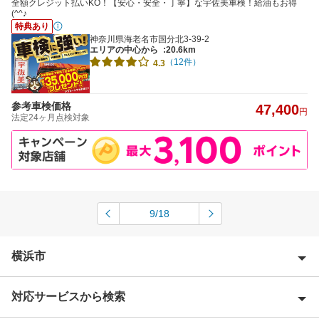
全額クレジット払いKO！【安心・安全・丁寧】な宇佐美車検！給油もお得
(^^♪
特典あり
神奈川県海老名市国分北3-39-2
エリアの中心から
:20.6km
（12件）
4.3
参考車検価格
47,400
円
法定24ヶ月点検対象
9/18
横浜市
対応サービスから検索
横浜市青葉区