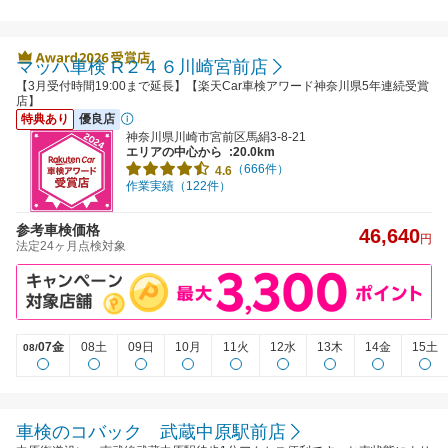
マッハ車検 R２４６川崎宮前店
【3月受付時間19:00まで延長】【楽天Car車検アワード神奈川県5年連続受賞
店】
特典あり
優良店
神奈川県川崎市宮前区馬絹3-8-21
エリアの中心から
:20.0km
（666件）
4.6
作業実績（122件）
参考車検価格
46,640
円
法定24ヶ月点検対象
07金
08土
09日
10月
11火
12水
13木
14金
15土
08/
車検のコバック 武蔵中原駅前店