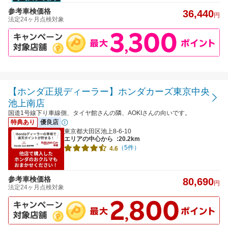
参考車検価格
36,440
円
法定24ヶ月点検対象
【ホンダ正規ディーラー】ホンダカーズ東京中央
池上南店
国道1号線下り車線側、タイヤ館さんの隣、AOKIさんの向いです。
特典あり
優良店
東京都大田区池上8-6-10
エリアの中心から
:20.2km
（5件）
4.6
参考車検価格
80,690
円
法定24ヶ月点検対象