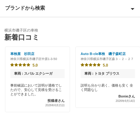
横浜市旭区
ブランドから検索
Award 受賞店
横浜市泉区
優良店
ENEOS
横浜市神奈川区
横浜市磯子区の車検
特典あり
新着口コミ
「車検の速太郎」
横浜市金沢区
初めて来店割りあり
オートバックス
車検屋 杉田店
Auto B-cle車検 磯子森町店
横浜市港南区
神奈川県横浜市磯子区中原1-3-50
神奈川県横浜市磯子区森３－２－２７
新車初回割りあり
車検館
5.0
5.0
横浜市港北区
早割りあり
車両 : スバル エクシーガ
車両 : トヨタ プリウス
出光リテール車検
横浜市栄区
クレジットカードOK
事前確認において説明が適格でし
説明も分かり易く、価格も安く 全
たので、安心して見積を受けるこ
く問題なし
宇佐美車検
横浜市瀬谷区
とができました。
Bonieさん
土日祝OK
投稿者さん
2026年6月14日
コスモの車検
横浜市都筑区
2026年6月21日
代車あり
車検のコバック
横浜市鶴見区
引取り・納車あり
ミタニ車検
横浜市戸塚区
輸入車OK