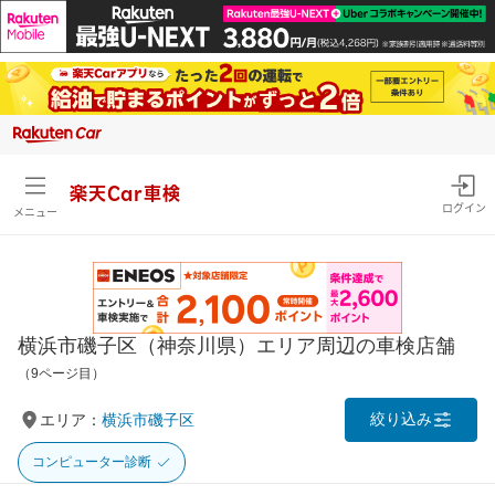
楽天Car車検
ログイン
メニュー
横浜市磯子区（神奈川県）エリア周辺の車検店舗
（9ページ目）
絞り込み
エリア：
横浜市磯子区
コンピューター診断