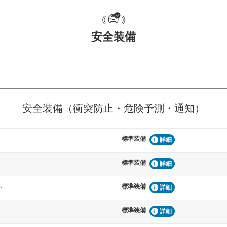
安全装備
危険予測・通知
衝突を回避するプリクラッシュブレ
見えにくい場所に潜む
安全装備（衝突防止・危険予測・通知）
などが装備されています。
テムなどが装備されて
標準装備
車間距離制御
詳細
らつきを防止するためにレーンキー
安全な車間距離を保ち
備されています
ブ・クルーズ・コント
標準装備
詳細
標準装備
衝撃軽減
ト
詳細
うためにインテリジェンスパーキン
万が一車体が衝撃を受
ドブラインドモニターなどが装備さ
るSRSエアバッグシス
標準装備
詳細
ルトなどが装備されて