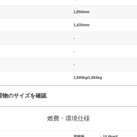
1,850mm
1,435mm
-
-
-
1,690kg/1,965kg
荷物のサイズを確認
施工の際には、1台当たりのスペースと駐車に必要な車路幅が、幅 2,500m
標準値（最低値）とされる事が多いようです。
燃費・環境仕様
市街地
:
10.8km/L