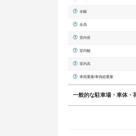
全幅
全高
室内長
室内幅
室内高
車両重量/車両総重量
一般的な駐車場・車体・
一般的に塗料などによる駐車場ライン
幅 5,000mmというサイズが