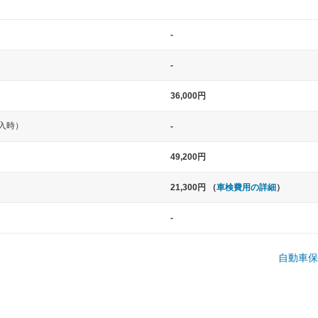
-
-
36,000円
入時）
-
中型車
大型車
49,200円
ト など
ノア、セレナ、プリウス、カローラ、ステ
クラウン、
21,300円 （
車検費用の詳細
）
ップワゴン など
ハイエースワ
-
一般的な荷物のサイズの目安
自動車保