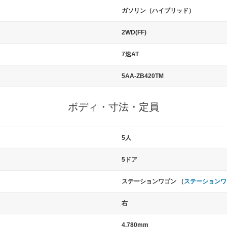
ガソリン（ハイブリッド）
2WD(FF)
7速AT
5AA-ZB420TM
ボディ・寸法・定員
5人
5ドア
ステーションワゴン （
ステーションワ
右
4,780mm