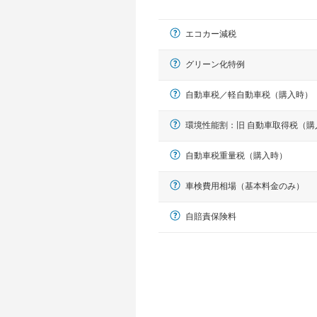
エコカー減税
グリーン化特例
自動車税／軽自動車税（購入時）
環境性能割：旧 自動車取得税（購
軽自動車
自動車税重量税（購入時）
N-BOX、ワゴンR、タント、アル
車検費用相場（基本料金のみ）
自賠責保険料