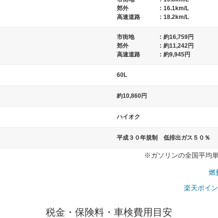
郊外
:
16.1km/L
高速道路
:
18.2km/L
市街地
:
約16,759円
）
郊外
:
約11,242円
高速道路
:
約9,945円
60L
約10,860円
ハイオク
平成３０年規制 低排出ガス５０％
※ガソリンの全国平均単価：
燃
楽天ポイン
税金・保険料・車検費用目安
一般的な車体のサイズの目安