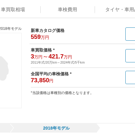
車買取
相場
車検
費用
タイヤ・
車用
2018年モデル
新車カタログ価格
559
万円
車買取価格 *
3
～
421.7
万円
万円
2011年式/20万km
～
2024年式/5千km
全国平均の車検価格 *
73,850
円
*当該価格は車種別の価格となります。
2018年モデル