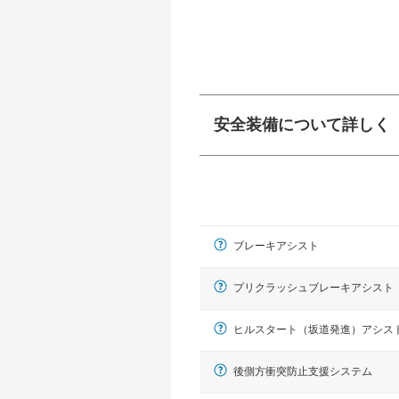
安全装備について詳しく
衝突防止
前走車や歩行者との
ーキアシスト、ABS
ブレーキアシスト
車線逸脱防止
車線のはみだしやふ
プアシストなどが装
プリクラッシュブレーキアシスト
運転・駐車支援
ヒルスタート（坂道発進）アシス
駐車をスムーズに行
グ・アシストやサイ
後側方衝突防止支援システム
れています。