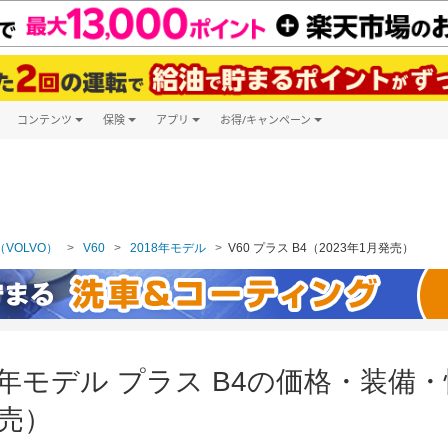
コンテンツ
保険
アプリ
お得/キャンペーン
楽天Carマガジン
キャンペーン一覧
ツ購入
自動車保険
楽天Carアプリ
自動車カタログ
ービス
楽天マイカー割
VOLVO）
V60
2018年モデル
V60 プラス B4（2023年1月発売）
018年モデル プラス B4の価格・装
発売）