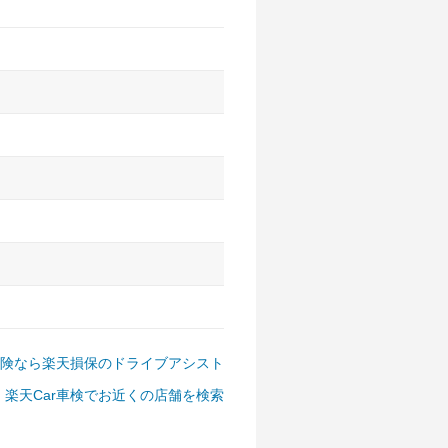
アルファード、フォレスター、
ゴン、デリカD:5 など
険なら楽天損保のドライブアシスト
楽天Car車検でお近くの店舗を検索