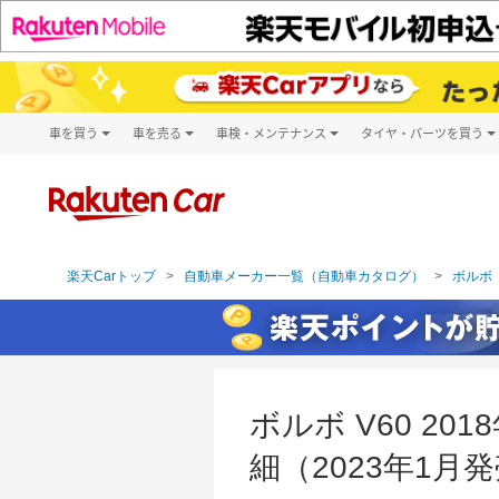
車を買う
車を売る
車検・メンテナンス
タイヤ・パーツを買う
試乗・商談
楽天Car車買取
車検予約
タイヤ・パー
キズ修理予約
新車
タイヤ交換サ
洗車・コーティング予約
メンテナンス管理
楽天Carトップ
自動車メーカー一覧（自動車カタログ）
ボルボ（
ボルボ V60 2
細（2023年1月