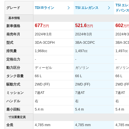
TSI エ
グレード
TDI Rライン
TSI エレガンス
ドバン
基本情報
677
521.6
602
新車価格
万円
万円
万
発売年月
2024年3月
2024年3月
2024年
型式
3DA-3CDFH
3BA-3CDPC
3BA-3C
排気量
1,968cc
1,497cc
1,497cc
定格出力
-
-
-
動力区分
ディーゼル
ガソリン
ガソリ
タンク容量
66 L
66 L
66 L
駆動方式
2WD (FF)
2WD (FF)
2WD (FF
ミッション
7速AT
7速AT
7速AT
ハンドル
右
右
右
最小回転
5.4 m
5.4 m
5.4 m
寸法重量定員
全長
4,785 mm
4,785 mm
4,785 