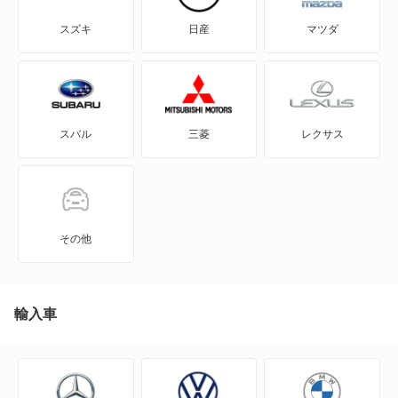
アルテオンシューティングブレーク
スズキ
日産
マツダ
イオス
イー・アップ!
スバル
三菱
レクサス
イー・ゴルフ
カラベル
カリフォルニア
その他
カルマンギア
クロスゴルフ
輸入車
クロスポロ
コラード