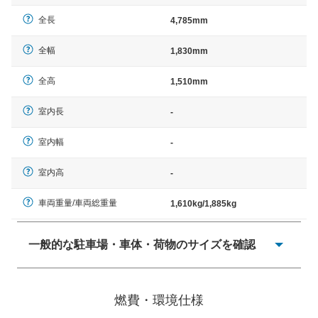
全長
4,785mm
全幅
1,830mm
全高
1,510mm
室内長
-
室内幅
-
室内高
-
車両重量/車両総重量
1,610kg/1,885kg
一般的な駐車場・車体・荷物のサイズを確認
一般的に塗料などによる駐車場ライン施工の際には、1台
当たりのスペースと駐車に必要な車路幅が、幅 2,500mm
燃費・環境仕様
× 長さ 5,000mm 車路幅 5,000mmというサイズが標準値