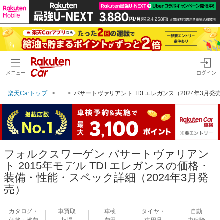
メニュー
ログイン
楽天Carトップ
...
パサートヴァリアント TDI エレガンス（2024年3月発
フォルクスワーゲン パサートヴァリアン
ト 2015年モデル TDI エレガンスの価格・
装備・性能・スペック詳細（2024年3月発
売）
カタログ・
車買取
車検
タイヤ・
自動
価格・燃費
相場
費用
車用品
車保険