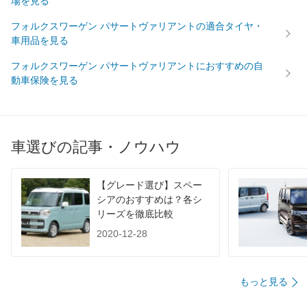
場を見る
WLTC/市街地
13.2km/L
11.8km/L
11.8km/
フォルクスワーゲン パサートヴァリアントの適合タイヤ・
WLTC/郊外
16.2km/L
14.9km/L
14.9km/
車用品を見る
WLTC/高速道路
18.4km/L
16.9km/L
16.9km/
フォルクスワーゲン パサートヴァリアントにおすすめの自
JC08
-
-
-
動車保険を見る
1015
-
-
-
60km定地
-
-
-
装備詳細を見る
装備詳細を見る
装備
装備オプション
車選びの記事・ノウハウ
【グレード選び】スペー
シアのおすすめは？各シ
リーズを徹底比較
2020-12-28
もっと見る