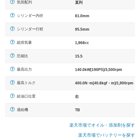
気筒配列
直列
シリンダー内径
81.0mm
シリンダー行程
95.5mm
総排気量
1,968cc
圧縮比
15.5
最高出力
140.0kW[190PS]/3,500rpm
最高トルク
400.0N･m[40.8kgf・m]/1,900rpm
給油口位置
右
過給機
TB
楽天市場でオイル・添加剤を探す
楽天市場でバッテリーを探す