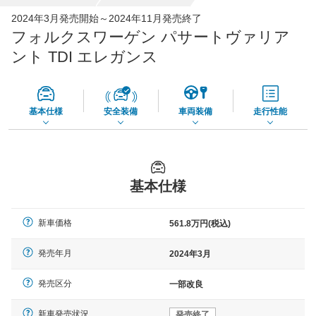
全国平均の車検価格 *
楽天Car車検で
2024年3月発売開始～2024年11月発売終了
65,050
店舗を検索
円
フォルクスワーゲン パサートヴァリア
*当該価格は車種別の価格となります。
ント TDI エレガンス
基本仕様
安全装備
車両装備
走行性能
基本仕様
新車価格
561.8万円(税込)
発売年月
2024年3月
発売区分
一部改良
新車発売状況
発売終了