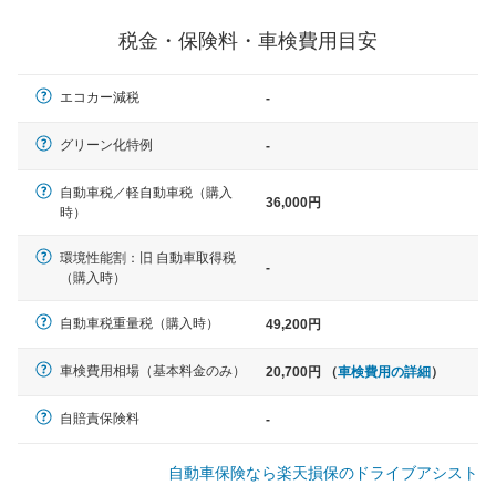
一般的な車体のサイズの目安
税金・保険料・車検費用目安
軽自動車
エコカー減税
-
N-BOX、ワゴンR、タント、アル
ト など
グリーン化特例
-
自動車税／軽自動車税（購入
36,000円
時）
中型車
環境性能割：旧 自動車取得税
ノア、セレナ、プリウス、カロー
-
（購入時）
ラ、ステップワゴン など
自動車税重量税（購入時）
49,200円
車検費用相場（基本料金のみ）
20,700円 （
車検費用の詳細
）
大型車
クラウン、アルファード、フォレ
自賠責保険料
-
スター、ハイエースワゴン、デリ
カD:5 など
自動車保険なら楽天損保のドライブアシスト