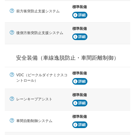
標準装備
車間距離制御
前方衝突防止支援システム
安全な車間距離を保ちながら前車を追従するアダプティ
詳細
ブ・クルーズ・コントロールなどが装備されています。
標準装備
運転・駐車支援
後側方衝突防止支援システム
詳細
駐車をスムーズに行うためにインテリジェンスパーキン
グ・アシストやサイドブラインドモニターなどが装備さ
れています。
安全装備（車線逸脱防止・車間距離制御）
衝撃軽減
万が一車体が衝撃を受けたときに、運転者・同乗者を守
るSRSエアバッグシステム、プリテンショナーシートベ
標準装備
ルトなどが装備されています。
VDC（ビークルダイナミクスコ
ントロール）
詳細
標準装備
レーンキープアシスト
詳細
標準装備
車間自動制御システム
詳細