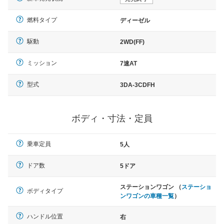
燃料タイプ
ディーゼル
駆動
2WD(FF)
ミッション
7速AT
型式
3DA-3CDFH
ボディ・寸法・定員
乗車定員
5人
ドア数
5ドア
ステーションワゴン （
ステーショ
ボディタイプ
ンワゴンの車種一覧
）
ハンドル位置
右