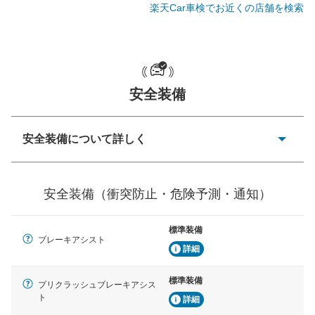
楽天Car車検でお近くの店舗を検索
一般的な荷物のサイズの目安
安全装備
安全装備について詳しく
衝突防止
前走車や歩行者との衝突を回避するプリクラッシュブレ
安全装備（衝突防止・危険予測・通知）
ーキアシスト、ABSなどが装備されています。
危険予測・通知
標準装備
見えにくい場所に潜む危険を予測・通知するためのシス
ブレーキアシスト
テムなどが装備されています。
詳細
車線逸脱防止
標準装備
プリクラッシュブレーキアシス
車線のはみだしやふらつきを防止するためにレーンキー
ト
詳細
プアシストなどが装備されています