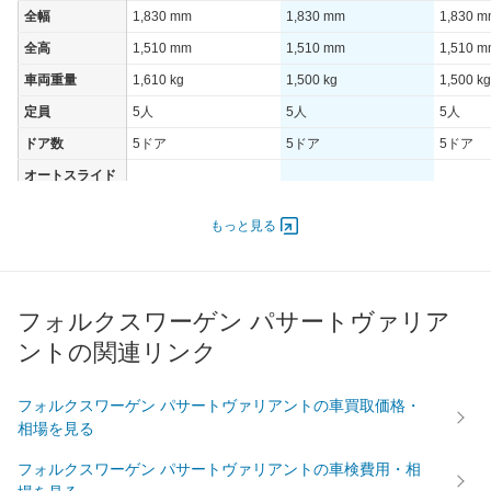
全幅
1,830 mm
1,830 mm
1,830 
全高
1,510 mm
1,510 mm
1,510 
車両重量
1,610 kg
1,500 kg
1,500 kg
定員
5人
5人
5人
ドア数
5ドア
5ドア
5ドア
オートスライド
-
-
-
ドア
エンジン
もっと見る
最高出力
140.00 [190]/ 3,500
110.00 [150]/ 5,000
110.00 [
最高トルク
400 [40.8]/ 1,900
250 [25.5]/ 1,500
250 [25.
フォルクスワーゲン パサートヴァリア
過給機
TB
TB
TB
ントの関連リンク
タイヤ
前輪サイズ
235/40R19
215/55R17
235/45
フォルクスワーゲン パサートヴァリアントの車買取価格・
後輪サイズ
235/40R19
215/55R17
235/45
相場を見る
燃費
フォルクスワーゲン パサートヴァリアントの車検費用・相
WLTC
16.4km/L
15km/L
15km/L