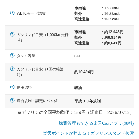
（最低値）とされる事が多いようです。
市街地
:
13.2km/L
WLTCモード燃費
郊外
:
16.2km/L
高速道路
:
18.4km/L
市街地
:
約12,045円
ガソリン代目安（1,000km走行
郊外
:
約9,814円
時）
高速道路
:
約8,641円
タンク容量
66L
ガソリン代目安（1回の給油
約10,494円
時）
使用燃料
軽油
適合規制・認定レベル値
平成３０年規制
※ガソリンの全国平均単価：159円（調査日：2026/07/13）
燃費管理もできる楽天Carアプリ(無料)
楽天ポイントが貯まる！ガソリンスタンド検索