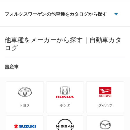
フォルクスワーゲンの他車種をカタログから探す
CC
ID.4
他車種をメーカーから探す｜自動車カタ
ログ
ID.Buzz
T-クロス
国産車
T-ロック
T-ロックR
トヨタ
ホンダ
ダイハツ
アップ!
アルテオン