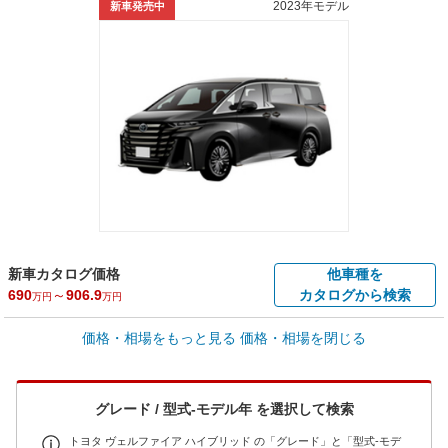
2023年モデル
新車発売中
新車カタログ価格
他車種を
690
～
906.9
カタログから検索
万円
万円
車買取価格 *
価格・相場をもっと見る
価格・相場を閉じる
車買取相場
10.6
～
747.7
万円
万円
シミュレーション
2012年式/20万km
～
2026年式/5千km
グレード / 型式-モデル年 を選択して検索
全国平均の車検価格 *
- 円
トヨタ ヴェルファイア ハイブリッド の「グレード」と「型式-モデ