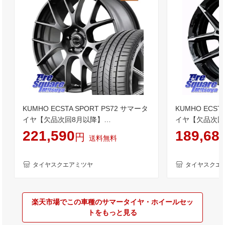
KUMHO ECSTA SPORT PS72 サマータ
KUMHO ECST
イヤ【欠品次回8月以降】
イヤ【欠品次回
225/55R19MANARAY MID Lefinada
225/55R19KY
221,590
189,68
円
送料無料
MOTION3 平座仕様 トヨタ・レクサス
座仕様(レクサ
専用 ホイール 19インチ 19X7.0J 40 5穴
19インチ スマック 
120 40系アルファード/ヴェルファイア
40系アルファ
タイヤスクエアミツヤ
タイヤスクエ
レクサスLM
サスLM
楽天市場でこの車種のサマータイヤ・ホイールセッ
トをもっと見る