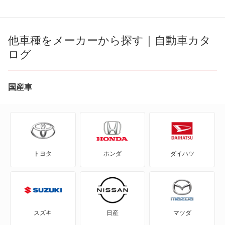
86
bB
他車種をメーカーから探す｜自動車カタ
ログ
bZ4X
bZ4X ツーリング
国産車
C+pod
C-HR
トヨタ
ホンダ
ダイハツ
eQ
FJ クルーザー
GR86
スズキ
日産
マツダ