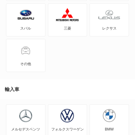
GRカローラ
GRヤリス
スバル
三菱
レクサス
iQ
JPN TAXI
MIRAI
その他
MR-S
MR2
輸入車
RAV4
RAV4 PHV
メルセデスベンツ
フォルクスワーゲン
BMW
RAV4 ハイブリッド