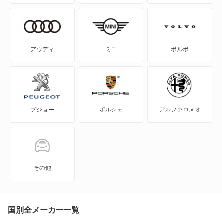
SAI
WILL-VI
アウディ
ミニ
ボルボ
WILL-VS
WILL-サイファ
プジョー
ポルシェ
アルファロメオ
アイシス
アクア
アバロン
その他
アベンシスセダン
アベンシスワゴン
国別全メーカー一覧