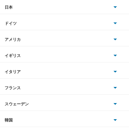
アリオン
日本
トヨタ
アリスト
ドイツ
日産
アルテッツァ
AMG
アメリカ
ホンダ
アルテッツァジータ
BMW
キャデラック
イギリス
三菱
アルファード
BMWアルピナ
クライスラー
TVR
イタリア
マツダ
アルファード PHEV
スマート
サターン
アストンマーティン
アルファロメオ
フランス
いすゞ
アルファード ハイブリッド
アウディ
シボレー
ジャガー
アウトビアンキ
シトロエン
スバル
アレックス
スウェーデン
オペル
ビュイック
ダイムラー
フィアット
プジョー
スズキ
サーブ
アーバンサポーター
フォルクスワーゲン
韓国
フォード
ベントレー
フェラーリ
ルノー