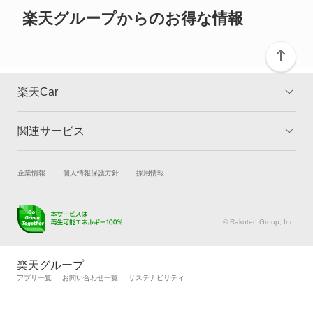
カリーナED
楽天グループからのお得な情報
カリーナサーフ
カリーナバン
楽天Car
カルディナ
関連サービス
TOP
よくある質問
カルディナバン
キャンペーン一覧
試乗・商談
新車購入
企業情報
個人情報保護方針
採用情報
カレン
楽天Car車買取
車検予約
カローラ
キズ修理予約
洗車・コーティング予約
© Rakuten Group, Inc.
メンテナンス管理
タイヤ・パーツ購入
カローラ クーペ
タイヤ交換サービス
楽天Car マガジン
楽天グループ
自動車カタログ
自動車保険
アプリ一覧
お問い合わせ一覧
サステナビリティ
カローラ ツーリング
楽天マイカー割