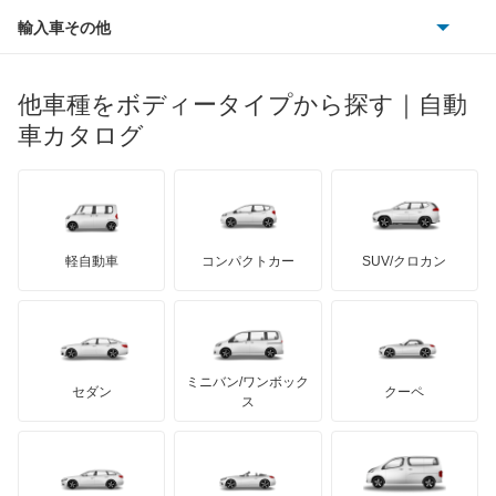
ダイハツ
ボルボ
イスト
ポルシェ
ヒョンデ
ポンティアック
輸入車その他
ランドローバー
マセラティ
ブガッティ
光岡自動車
イプサム
メルセデス・ベンツ
デーウ
もっと見る
マーキュリー
BYD
ロータス
ランチア
他車種をボディータイプから探す｜自動
日産ディーゼル
もっと見る
ウィッシュ
マイバッハ
キア
リンカーン
プロトン
車カタログ
ローバー
ランボルギーニ
日野自動車
ウィンダム
ブラバス
サンヨン
デロリアン
TD
ロールスロイス
デトマソ
三菱ふそう
エスクァイア
ミニ
ADモータース
サリーン
ドンカーブート
ジネッタ
アバルト
軽自動車
コンパクトカー
SUV/クロカン
UDトラックス
エスクァイア ハイブリッド
アルテガ
プリムス
バーキン
もっと見る
ケータハム
イノチェンティ
レクサス
エスティマ
テスラ
セアト
もっと見る
カーボディーズ
もっと見る
アキュラ
エスティマ ハイブリッド
ミニバン/ワンボック
ジープ
KTM
セダン
クーペ
モーガン
ス
エスティマエミーナ
もっと見る
ダッジ
アルテガ
バンデンプラス
エスティマルシーダ