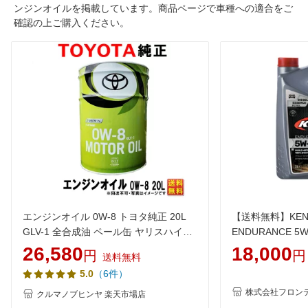
ンジンオイルを掲載しています。商品ページで車種への適合をご
確認の上ご購入ください。
エンジンオイル 0W-8 トヨタ純正 20L
【送料無料】KENN
GLV-1 全合成油 ペール缶 ヤリスハイブ
ENDURANCE 5
リッド MXPH10 MXPH15 ヤリス ハイブ
ケノール オイル
26,580
18,000
円
円
送料無料
リッド 08880-14503 0888014503 トヨ
エンジンオイル 1
（6件）
5.0
タ 純正 0W8 モーターオイル トヨタ純
用 乗用車 ガソ
正オイル 送料無料 (沖縄・離島以外) 同
ターボ車 レーシ
株式会社フロン
クルマノブヒンヤ 楽天市場店
送不可 激安 格安