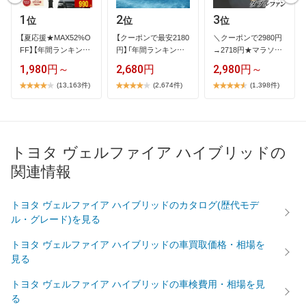
1
2
3
位
位
位
【​夏​応​援​★​M​A​X​5​2​%​O​
【​ク​ー​ポ​ン​で​最​安​2​1​8​0​
＼​ク​ー​ポ​ン​で​2​9​8​0​円​
F​F​】​【​年​間​ラ​ン​キ​ン​グ​
円​】​「​年​間​ラ​ン​キ​ン​…
→​2​7​1​8​円​★​マ​ラ​ソ​ン​
1​…
限​…
1,980円～
2,680円
2,980円～
(13,163件)
(2,674件)
(1,398件)
トヨタ ヴェルファイア ハイブリッドの
関連情報
トヨタ ヴェルファイア ハイブリッドのカタログ(歴代モデ
ル・グレード)を見る
トヨタ ヴェルファイア ハイブリッドの車買取価格・相場を
見る
トヨタ ヴェルファイア ハイブリッドの車検費用・相場を見
る