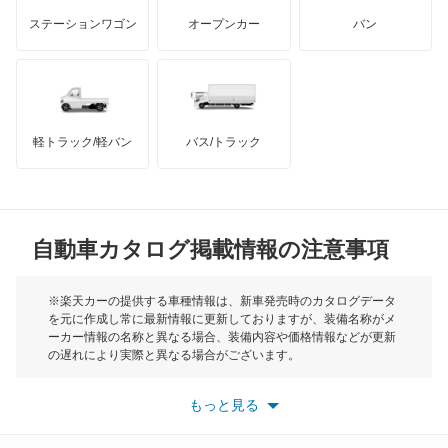
GMC
マクラーレン
もっと見る
ステーションワゴン
オープンカー
バン
オリジン
ハマー
オースチン
オーパ
インフィニティ
モーリス
オーリス
軽トラック/軽バン
バス/トラック
トライアンフ
もっと見る
オーリス ハイブリッド
MG
カムリ
自動車カタログ掲載情報の注意事項
ミニ
カムリ ハイブリッド
モーク
※楽天カーの提供する車種情報は、新車発売時のカタログデータ
を元に作成し常に最新情報に更新しておりますが、装備名称がメ
カムリグラシア
ーカー情報の名称と異なる場合、装備内容や価格情報などが更新
もっと見る
の遅れにより実際と異なる場合がございます。
カムロード
※最新情報につきましては、各メーカーの情報をご確認くださ
い。
もっと見る
※また安全装備につきましては同名称の装備であっても動作範囲
カリーナ
や性能に違いがございますので、詳細情報は各メーカーの情報を
ご確認ください。