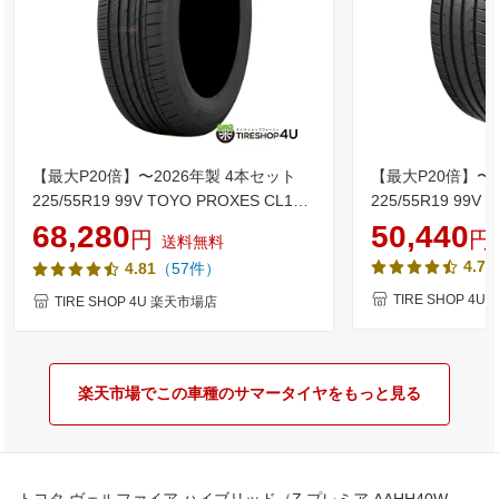
【最大P20倍】〜2026年製 4本セット
【最大P20倍】〜2
225/55R19 99V TOYO PROXES CL1
225/55R19 99V
SUV トーヨー プロクセス サマータイヤ
Prime 4 K135
68,280
50,440
円
円
送料無料
単品 4本価格 新品 225/55-19 送料無料
ライム サマータイ
（
4.7
（57件）
4.81
225/55-19 送料
TIRE SHOP 4
TIRE SHOP 4U 楽天市場店
楽天市場でこの車種のサマータイヤをもっと見る
トヨタ ヴェルファイア ハイブリッド（Z プレミア AAHH40W -