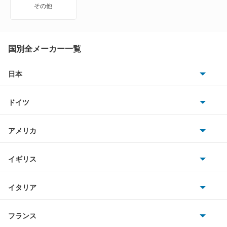
その他
アベンシスセダン
アベンシスワゴン
国別全メーカー一覧
アリオン
日本
トヨタ
アリスト
ドイツ
日産
アルテッツァ
AMG
アメリカ
ホンダ
アルテッツァジータ
BMW
キャデラック
イギリス
三菱
アルファード
BMWアルピナ
クライスラー
TVR
イタリア
マツダ
アルファード PHEV
スマート
サターン
アストンマーティン
アルファロメオ
フランス
いすゞ
アルファード ハイブリッド
アウディ
シボレー