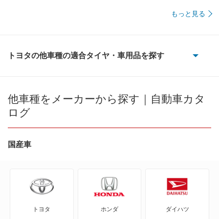
もっと見る
トヨタの他車種の適合タイヤ・車用品を探す
86
bB
他車種をメーカーから探す｜自動車カタ
ログ
bZ4X
bZ4X ツーリング
国産車
C+pod
C-HR
トヨタ
ホンダ
ダイハツ
eQ