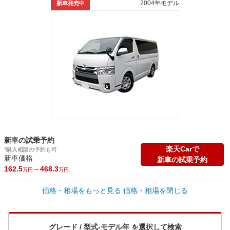
2004年モデル
新車発売中
新車の試乗予約
楽天Carで
*購入相談の予約も可
新車価格
新車の試乗予約
162.5
～
468.3
万円
万円
車買取価格 *
価格・相場をもっと見る
価格・相場を閉じる
車買取相場
0
～
515.3
万円
万円
シミュレーション
1997年式/20万km
～
2021年式/5千km
グレード / 型式-モデル年 を選択して検索