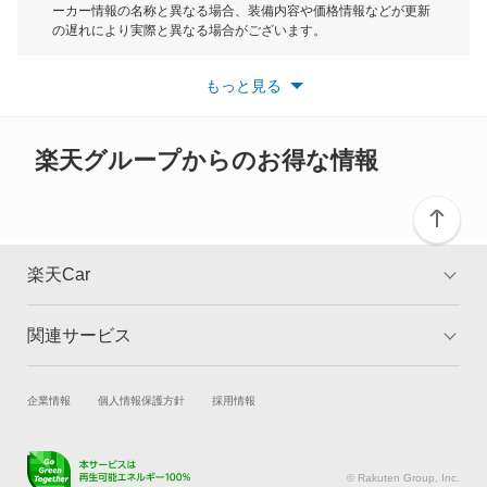
ーカー情報の名称と異なる場合、装備内容や価格情報などが更新
もっと見る
の遅れにより実際と異なる場合がございます。
カムロード
※最新情報につきましては、各メーカーの情報をご確認くださ
い。
もっと見る
※また安全装備につきましては同名称の装備であっても動作範囲
カリーナ
や性能に違いがございますので、詳細情報は各メーカーの情報を
ご確認ください。
カリーナED
楽天グループからのお得な情報
カリーナサーフ
カリーナバン
楽天Car
カルディナ
関連サービス
TOP
よくある質問
カルディナバン
キャンペーン一覧
試乗・商談
新車購入
企業情報
個人情報保護方針
採用情報
カレン
楽天Car車買取
車検予約
カローラ
キズ修理予約
洗車・コーティング予約
© Rakuten Group, Inc.