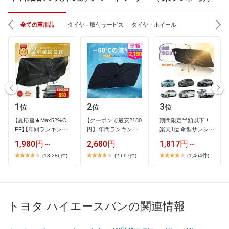
全ての車用品
タイヤ＋取付サービス
タイヤ・ホイール
1
2
3
位
位
位
【​夏​応​援​★​M​a​x​5​2​%​O​
【​ク​ー​ポ​ン​で​最​安​2​1​8​0​
期​間​限​定​半​額​以​下​！​ ​
F​F​】​【​年​間​ラ​ン​キ​ン​グ​
円​】​「​年​間​ラ​ン​キ​ン​…
楽​天​1​位​ ​傘​型​サ​ン​シ​…
1​…
1,980円～
2,680円
1,817円～
(13,286件)
(2,697件)
(1,464件)
トヨタ ハイエースバンの関連情報