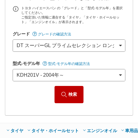
全国平均の車検価格 *
楽天Car車検で
73,850
店舗を検索
円
トヨタ ハイエースバン の「グレード」と「型式-モデル年」を選択
してください。
ご指定頂いた情報に適合する「タイヤ」「タイヤ・ホイールセッ
*当該価格は車種別の価格となります。
ト」「エンジンオイル」が表示されます。
グレード
グレードの確認方法
型式-モデル年
型式-モデル年の確認方法
検索
タイヤ
タイヤ・ホイールセット
エンジンオイル
車用品