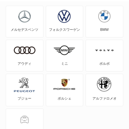
RAV4
RAV4 PHV
メルセデスベンツ
フォルクスワーゲン
BMW
RAV4 ハイブリッド
SAI
WILL-VI
アウディ
ミニ
ボルボ
WILL-VS
WILL-サイファ
プジョー
ポルシェ
アルファロメオ
アイシス
アクア
アバロン