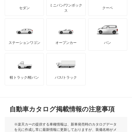
もっと見る
アキュラ
エスティマ ハイブリッド
ミニバン/ワンボック
ジープ
KTM
セダン
クーペ
モーガン
ス
エスティマエミーナ
もっと見る
ダッジ
アルテガ
バンデンプラス
エスティマルシーダ
GMC
マクラーレン
もっと見る
ステーションワゴン
オープンカー
バン
オリジン
ハマー
オースチン
オーパ
インフィニティ
モーリス
オーリス
軽トラック/軽バン
バス/トラック
トライアンフ
もっと見る
オーリス ハイブリッド
MG
カムリ
自動車カタログ掲載情報の注意事項
ミニ
カムリ ハイブリッド
モーク
※楽天カーの提供する車種情報は、新車発売時のカタログデータ
を元に作成し常に最新情報に更新しておりますが、装備名称がメ
カムリグラシア