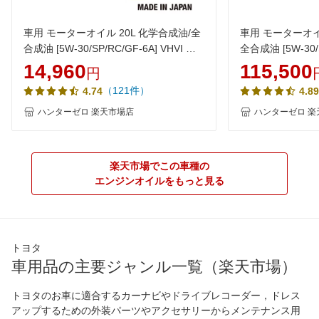
車用 モーターオイル 20L 化学合成油/全
車用 モーターオイル
合成油 [5W-30/SP/RC/GF-6A] VHVI 自
全合成油 [5W-30/S
動車用エンジンオイル AQ5 ヒロバ・ゼ
車用エンジンオイ
14,960
115,500
円
ロ
ヒロバ・ゼロ
（121件）
4.74
4.89
ハンターゼロ 楽天市場店
ハンターゼロ 楽
楽天市場でこの車種の
エンジンオイルをもっと見る
トヨタ
車用品の主要ジャンル一覧（楽天市場）
トヨタのお車に適合するカーナビやドライブレコーダー，ドレス
アップするための外装パーツやアクセサリーからメンテナンス用