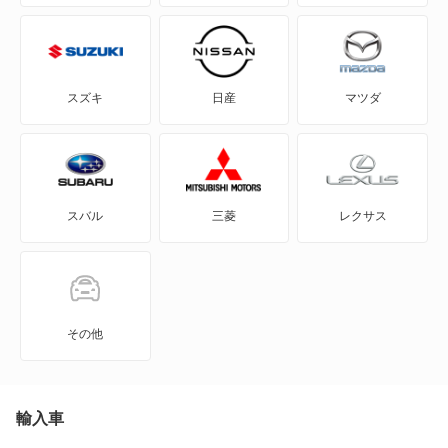
FJ クルーザー
GR86
スズキ
日産
マツダ
GRカローラ
GRヤリス
スバル
三菱
レクサス
iQ
JPN TAXI
MIRAI
その他
MR-S
MR2
輸入車