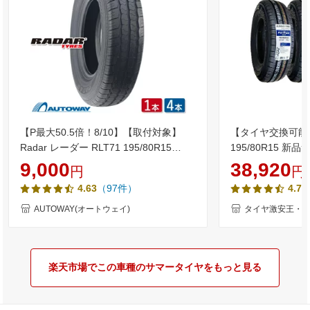
【P最大50.5倍！8/10】【取付対象】
【タイヤ交換可能
Radar レーダー RLT71 195/80R15
195/80R15 新
(195/80/15 195-80-15 195/80-15) サマ
PorTran KC53 クム
9,000
38,920
円
円
ータイヤ 夏タイヤ 単品 2本 4本 15イン
80-15 195/80-1
（97件）
4.63
4.75
チ 8PR
／15 1958015 1
エース キャラバン
AUTOWAY(オートウェイ)
タイヤ激安王・2
楽天市場でこの車種のサマータイヤをもっと見る