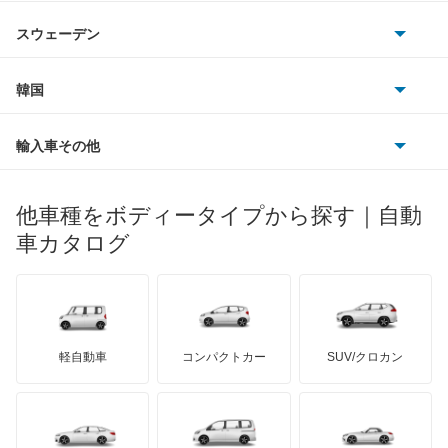
ジャガー
アウトビアンキ
シトロエン
スバル
アレックス
スウェーデン
オペル
ビュイック
ダイムラー
フィアット
プジョー
スズキ
サーブ
アーバンサポーター
フォルクスワーゲン
韓国
フォード
ベントレー
フェラーリ
ルノー
ダイハツ
ボルボ
イスト
ポルシェ
ヒョンデ
ポンティアック
輸入車その他
ランドローバー
マセラティ
ブガッティ
光岡自動車
イプサム
メルセデス・ベンツ
デーウ
もっと見る
マーキュリー
BYD
ロータス
ランチア
他車種をボディータイプから探す｜自動
日産ディーゼル
もっと見る
ウィッシュ
マイバッハ
キア
リンカーン
プロトン
車カタログ
ローバー
ランボルギーニ
日野自動車
ウィンダム
ブラバス
サンヨン
デロリアン
TD
ロールスロイス
デトマソ
三菱ふそう
エスクァイア
ミニ
ADモータース
サリーン
ドンカーブート
ジネッタ
アバルト
軽自動車
コンパクトカー
SUV/クロカン
UDトラックス
エスクァイア ハイブリッド
アルテガ
プリムス
バーキン
もっと見る
ケータハム
イノチェンティ
レクサス
エスティマ
テスラ
セアト
もっと見る
カーボディーズ