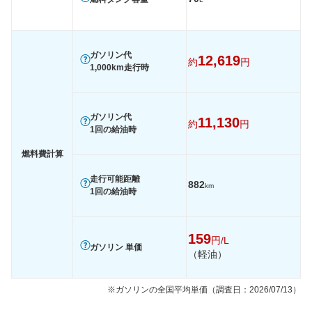
ガソリン代
12,619
約
円
1,000km走行時
ガソリン代
11,130
約
円
1回の給油時
燃料費計算
走行可能距離
882
km
1回の給油時
159
円/L
ガソリン 単価
（軽油）
※ガソリンの全国平均単価（調査日：2026/07/13）