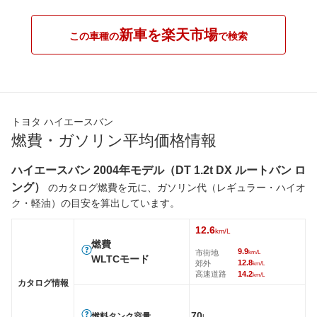
新車を楽天市場
この車種の
で検索
トヨタ ハイエースバン
燃費・ガソリン平均価格情報
ハイエースバン 2004年モデル（DT 1.2t DX ルートバン ロ
ング）
のカタログ燃費を元に、ガソリン代（レギュラー・ハイオ
ク・軽油）の目安を算出しています。
12.6
km/L
燃費
9.9
市街地
km/L
WLTCモード
12.8
郊外
km/L
高速道路
14.2
km/L
カタログ情報
70
燃料タンク容量
L