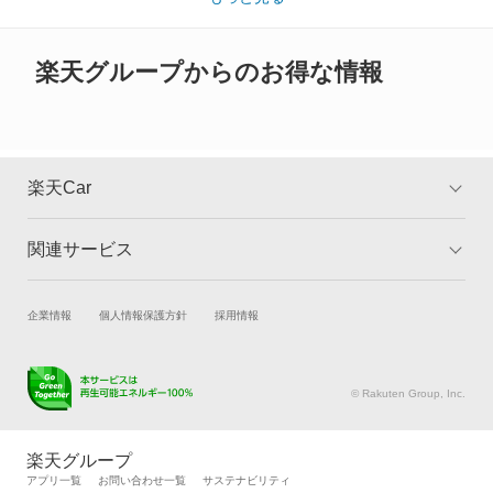
※また安全装備につきましては同名称の装備であっても動作範囲
カリーナ
や性能に違いがございますので、詳細情報は各メーカーの情報を
ご確認ください。
カリーナED
楽天グループからのお得な情報
カリーナサーフ
カリーナバン
楽天Car
カルディナ
関連サービス
TOP
よくある質問
カルディナバン
キャンペーン一覧
試乗・商談
新車購入
企業情報
個人情報保護方針
採用情報
カレン
楽天Car車買取
車検予約
カローラ
キズ修理予約
洗車・コーティング予約
© Rakuten Group, Inc.
メンテナンス管理
タイヤ・パーツ購入
カローラ クーペ
タイヤ交換サービス
楽天Car マガジン
楽天グループ
自動車カタログ
自動車保険
アプリ一覧
お問い合わせ一覧
サステナビリティ
カローラ ツーリング