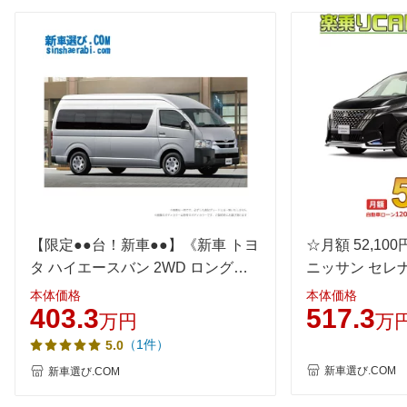
タイヤ
195/80R15 107/105S
195/80R15 107/105S
195/80R
前輪サイズ
LT
LT
LT
195/80R15 107/105S
195/80R15 107/105S
195/80R
後輪サイズ
LT
LT
LT
燃費
WLTC
11.3km/L
11.3km/L
11.3km/
WLTC/市街地
8.7km/L
8.7km/L
8.7km/L
WLTC/郊外
11.2km/L
11.2km/L
11.2km/
WLTC/高速道路
12.9km/L
12.9km/L
12.9km/
【限定●●台！新車●●】《新車 トヨ
☆月額 52,10
JC08
12.7km/L
12.7km/L
12.7km/
タ ハイエースバン 2WD ロングバ
ニッサン セレナ 2
1015
-
-
-
ン・ワイドボディ・ミドルルー
POWER AUTE
本体価格
本体価格
60km定地
-
-
-
403.3
517.3
フ・標準フロア スーパーGL“DARK
万円
万
PRIME 2” 2/5人乗り・5ドア 2800
装備詳細を見る
装備詳細を見る
装備
装備オプション
（1件）
5.0
ディーゼル 》
新車選び.COM
新車選び.COM