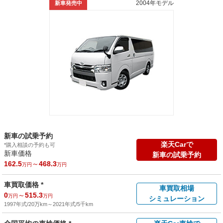
2004年モデル
新車発売中
新車の試乗予約
楽天Carで
*購入相談の予約も可
新車価格
新車の試乗予約
162.5
～
468.3
万円
万円
車買取価格 *
車買取相場
0
～
515.3
万円
万円
シミュレーション
1997年式/20万km
～
2021年式/5千km