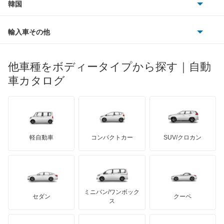
フォルクスワーゲン
韓国
フォード
ベントレー
フェラーリ
ルノー
ダイハツ
ボルボ
イスト
ポルシェ
ヒョンデ
ポンティアック
輸入車その他
ランドローバー
マセラティ
ブガッティ
光岡自動車
イプサム
メルセデス・ベンツ
デーウ
もっと見る
マーキュリー
BYD
ロータス
ランチア
他車種をボディータイプから探す｜自動
日産ディーゼル
もっと見る
ウィッシュ
マイバッハ
キア
リンカーン
プロトン
車カタログ
ローバー
ランボルギーニ
日野自動車
ウィンダム
ブラバス
サンヨン
デロリアン
TD
ロールスロイス
デトマソ
三菱ふそう
エスクァイア
ミニ
ADモータース
サリーン
ドンカーブート
ジネッタ
アバルト
軽自動車
コンパクトカー
SUV/クロカン
UDトラックス
エスクァイア ハイブリッド
アルテガ
プリムス
バーキン
もっと見る
ケータハム
イノチェンティ
レクサス
エスティマ
テスラ
セアト
もっと見る
カーボディーズ
もっと見る
アキュラ
エスティマ ハイブリッド
ミニバン/ワンボック
ジープ
KTM
セダン
クーペ
モーガン
ス
エスティマエミーナ
もっと見る
ダッジ
アルテガ