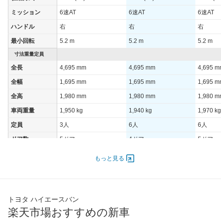
ミッション
6速AT
6速AT
6速AT
ハンドル
右
右
右
最小回転
5.2 m
5.2 m
5.2 m
寸法重量定員
全長
4,695 mm
4,695 mm
4,695 
全幅
1,695 mm
1,695 mm
1,695 
全高
1,980 mm
1,980 mm
1,980 
車両重量
1,950 kg
1,940 kg
1,970 kg
定員
3人
6人
6人
ドア数
5ドア
4ドア
5ドア
オートスライド
-
-
-
もっと見る
ドア
エンジン
最高出力
111.00 [151]/ 3,600
111.00 [151]/ 3,600
111.00 [
トヨタ ハイエースバン
最高トルク
300 [30.6]/ 1,000
300 [30.6]/ 1,000
300 [30.
楽天市場おすすめの新車
過給機
TB
TB
TB