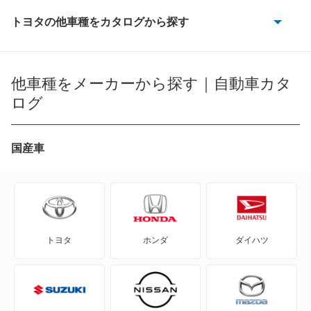
カローラバン
トヨタの他車種をカタログから探す
86
クイックデリバリー
bB
他車種をメーカーから探す｜自動車カタ
クイックデリバリー ハイブリッド
ログ
bZ4X
クラウンバン
bZ4X ツーリング
国産車
サクシードバン
C+pod
サクシードバン ハイブリッド
C-HR
スプリンターバン
トヨタ
ホンダ
ダイハツ
eQ
タウンエースバン
FJ クルーザー
ダイナバン
GR86