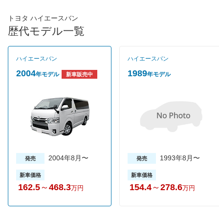
様が設定されており、自分の使い方に合わせて仕様を選び出すこ
とができる。
トヨタ ハイエースバン
歴代モデル一覧
ハイエースバン
ハイエースバン
2004
1989
年モデル
年モデル
新車販売中
2004年8月〜
1993年8月〜
発売
発売
新車価格
新車価格
162.5
～
468.3
154.4
～
278.6
万円
万円