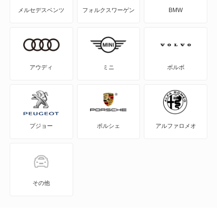
もっと見る
メルセデスベンツ
フォルクスワーゲン
BMW
RAV4 ハイブリッド
SAI
WILL-VI
アウディ
ミニ
ボルボ
WILL-VS
WILL-サイファ
プジョー
ポルシェ
アルファロメオ
アイシス
アクア
アバロン
その他
アベンシスセダン