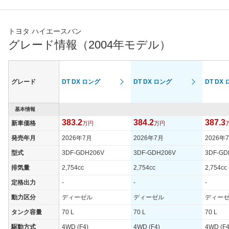
トヨタ ハイエースバン
グレード情報（2004年モデル）
グレード
DT DX ロング
DT DX ロング
DT DX
基本情報
383.2
384.2
387.3
新車価格
万円
万円
発売年月
2026年7月
2026年7月
2026年
型式
3DF-GDH206V
3DF-GDH206V
3DF-GD
排気量
2,754cc
2,754cc
2,754cc
定格出力
-
-
-
動力区分
ディーゼル
ディーゼル
ディー
タンク容量
70 L
70 L
70 L
駆動方式
4WD (F4)
4WD (F4)
4WD (F4