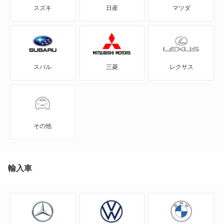
トヨエースバン
スズキ
日産
マツダ
GRカローラ
ハイエースレジアスバン
GRヤリス
プロボックスバン
スバル
三菱
レクサス
iQ
プロボックスバン ハイブリッド
JPN TAXI
マーク2バン
MIRAI
ライトエースバン
その他
MR-S
ランドクルーザーバン
MR2
輸入車
レジアスエースバン
RAV4
レジアスバン
RAV4 PHV