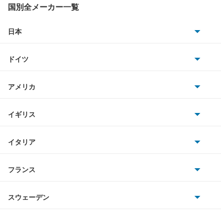
アベンシスワゴン
国別全メーカー一覧
アリオン
日本
トヨタ
アリスト
ドイツ
日産
アルテッツァ
AMG
アメリカ
ホンダ
アルテッツァジータ
BMW
キャデラック
イギリス
三菱
アルファード
BMWアルピナ
クライスラー
TVR
イタリア
マツダ
アルファード PHEV
スマート
サターン
アストンマーティン
アルファロメオ
フランス
いすゞ
アルファード ハイブリッド
アウディ
シボレー
ジャガー
アウトビアンキ
シトロエン
スバル
アレックス
スウェーデン
オペル
ビュイック
ダイムラー
フィアット
プジョー
スズキ
サーブ
アーバンサポーター