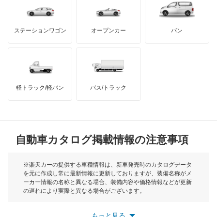
バンデンプラス
エスティマルシーダ
GMC
マクラーレン
もっと見る
ステーションワゴン
オープンカー
バン
オリジン
ハマー
オースチン
オーパ
インフィニティ
モーリス
オーリス
軽トラック/軽バン
バス/トラック
トライアンフ
もっと見る
オーリス ハイブリッド
MG
カムリ
自動車カタログ掲載情報の注意事項
ミニ
カムリ ハイブリッド
モーク
※楽天カーの提供する車種情報は、新車発売時のカタログデータ
を元に作成し常に最新情報に更新しておりますが、装備名称がメ
カムリグラシア
ーカー情報の名称と異なる場合、装備内容や価格情報などが更新
もっと見る
の遅れにより実際と異なる場合がございます。
カムロード
※最新情報につきましては、各メーカーの情報をご確認くださ
い。
もっと見る