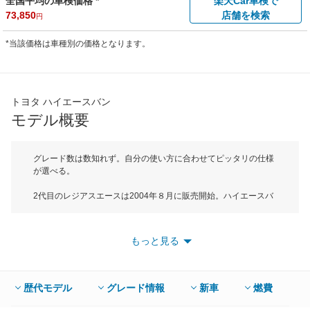
全国平均の車検価格 *
楽天Car車検で
73,850
店舗を検索
円
*当該価格は車種別の価格となります。
トヨタ ハイエースバン
モデル概要
グレード数は数知れず。自分の使い方に合わせてピッタリの仕様
が選べる。
2代目のレジアスエースは2004年８月に販売開始。ハイエースバ
ンの兄弟車だ。ボディサイズは標準ボディ、標準ルーフのスーパ
ーGLで全長が4695mm、全幅1695mm、全高1980mmでEセグメ
ントに属する。登場から2007年、2010年、2013年に大きな改良
もっと見る
が行われている。2013年11月のマイナーチェンジでは、ヘッド
ランプを含むフロント周りのデザインを変更。特定グレードには
LEDヘッドライト（ロービームのみ）を採用。エンジンはガソリ
ンが2L直4と2.7L直4の２種類。そして3Lディーゼルターボの合
歴代モデル
グレード情報
新車
燃費
計３種類。駆動方式は2WDと4WDをモデルによって設定してい
る。ボディ長やボディ幅、ルーフ形状、フロア形状など様々な仕