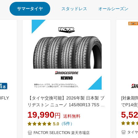
サマータイヤ
スタッドレス
オールシーズン
FLY
【タイヤ交換可能】2026年製 日本製 ブ
[対象期
リヂストン ニューノ 145/80R13 75S サ
でP14倍
3) サマ
マータイヤ 夏タイヤ [PSR08426] 4本
※2本以
19,990
5,5
円
送料無料
13イン
能】 BRI
（5件）
5.0
リヂスト
イヤ
タイヤ
FACTOR SELECTION 楽天市場店