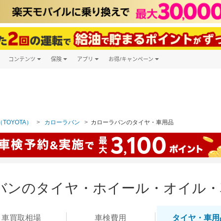
コンテンツ
保険
アプリ
お得/キャンペーン
楽天Carマガジン
キャンペーン一覧
ツ購入
自動車保険
楽天Carアプリ
自動車カタログ
ービス
楽天マイカー割
TOYOTA）
カローラバン
カローラバンのタイヤ・車用品
バンのタイヤ・ホイール・オイル・
車買取
相場
車検
費用
タイヤ・
車用