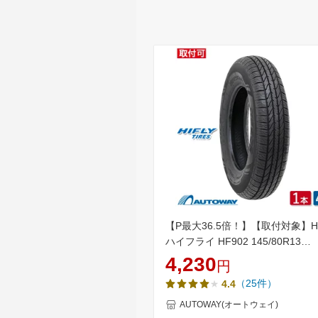
【P最大36.5倍！】【取付対象】HI
ハイフライ HF902 145/80R13
(145/80/13 145-80-13 145/80-1
4,230
円
ータイヤ 夏タイヤ 単品 2本 4本 
（25件）
4.4
チ
AUTOWAY(オートウェイ)