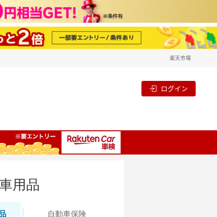
楽天市場
ログイン
車用品
品
自動
車保険