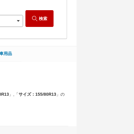
検索
車用品
0R13
」,「
サイズ：155/80R13
」の