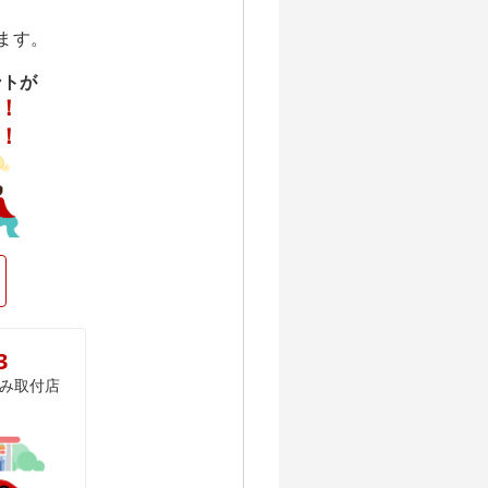
ます。
ントが
！
！
3
み取付店