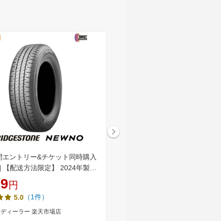
間エントリー&チケット同時購入
【P最大36.5倍！】【取付対象
] 【配送方法限定】 2024年製
MINERVA ミネルバ 209 145/80
上で送料無料 【タイヤ交換可
(145/80/13 145-80-13 145/80
29
3,570
円
円
DGESTONE 145/80R13 75S ブ
ータイヤ 夏タイヤ 単品 2本 4本
（1件）
（66件）
5.0
4.68
ン NEWNO ニューノ サマータ
チ
ディーラー 楽天市場店
AUTOWAY(オートウェイ)