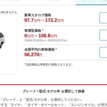
1991年モデル
新車カタログ価格
97.7
～
172.2
万円
万円
車買取価格 *
0
～
106.8
万円
万円
1995年式/20万km
～
2001年式/5千km
全国平均の車検価格 *
56,270
円
*当該価格は車種別の価格となります。
グレード / 型式-モデル年 を選択して検索
の「グレード」と「型式-モデル年」を選択してください。
合する「タイヤ」「タイヤ・ホイールセット」「エンジンオイル」が表