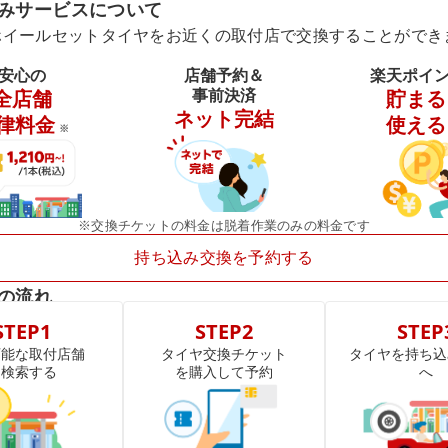
みサービスについて
ホイールセットタイヤをお近くの取付店で交換することができ
安心の
店舗予約＆
楽天ポイ
事前決済
全店舗
貯まる
ネット完結
律料金
使える
※
※交換チケットの料金は脱着作業のみの料金です
持ち込み交換を予約する
の流れ
STEP1
STEP2
STEP
可能な取付店舗
タイヤ交換チケット
タイヤを持ち込
を検索する
を購入して予約
へ