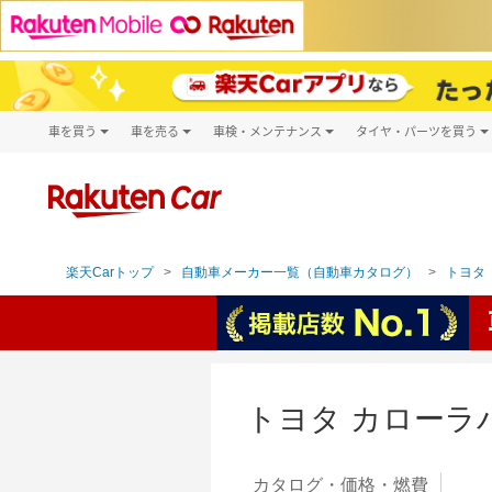
車を買う
車を売る
車検・メンテナンス
タイヤ・パーツを買う
試乗・商談
楽天Car車買取
車検予約
タイヤ・パー
キズ修理予約
新車
タイヤ交換サ
洗車・コーティング予約
メンテナンス管理
楽天Carトップ
自動車メーカー一覧（自動車カタログ）
トヨタ（
トヨタ カローラ
カタログ・
価格・燃費