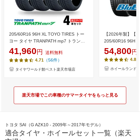
205/60R16 96H XL TOYO TIRES トー
【2026年製】【 Blu
ヨー タイヤ TRANPATH mp7 トランパ
205/60R16 96
ス MP7 夏 サマータイヤ 単品4本セット
限定クーポン!!】
41,960
54,800
円
円
送料無料
単品4本価格 《送料無料》【取付対象】
インチ サマータイ
4.85
（56件）
4.71
タイヤ YOKOHA
RV-03 205/60
ホイールランド 
タイヤワールド館ベスト楽天市場店
楽天市場でこの車種のサマータイヤをもっと見る
トヨタ SAI（G AZK10 - 2009年～2017年モデル）
適合タイヤ・ホイールセット一覧（楽天