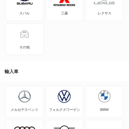
GRヤリス
スバル
三菱
レクサス
iQ
JPN TAXI
MIRAI
その他
MR-S
MR2
輸入車
RAV4
RAV4 PHV
メルセデスベンツ
フォルクスワーゲン
BMW
RAV4 ハイブリッド
WILL-VI