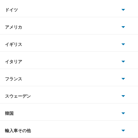
トヨタ
アルテッツァ
ドイツ
日産
アルテッツァジータ
AMG
アメリカ
ホンダ
アルファード
BMW
キャデラック
イギリス
三菱
アルファード PHEV
BMWアルピナ
クライスラー
TVR
イタリア
マツダ
アルファード ハイブリッド
スマート
サターン
アストンマーティン
アルファロメオ
フランス
いすゞ
アレックス
アウディ
シボレー
ジャガー
アウトビアンキ
シトロエン
スバル
アーバンサポーター
スウェーデン
オペル
ビュイック
ダイムラー
フィアット
プジョー
スズキ
サーブ
イスト
フォルクスワーゲン
韓国
フォード
ベントレー
フェラーリ
ルノー
ダイハツ
ボルボ
イプサム
ポルシェ
ヒョンデ
ポンティアック
輸入車その他
ランドローバー
マセラティ
ブガッティ