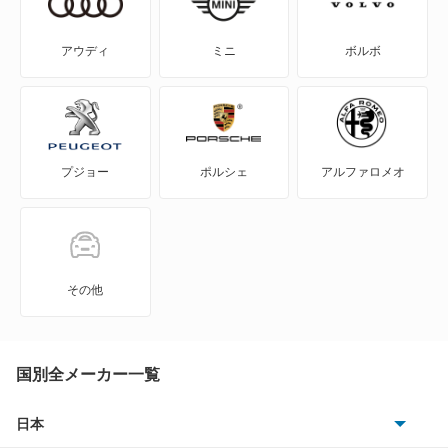
WILL-VS
アウディ
ミニ
ボルボ
WILL-サイファ
アイシス
プジョー
ポルシェ
アルファロメオ
アクア
アバロン
アベンシスセダン
その他
アベンシスワゴン
アリオン
国別全メーカー一覧
アリスト
日本