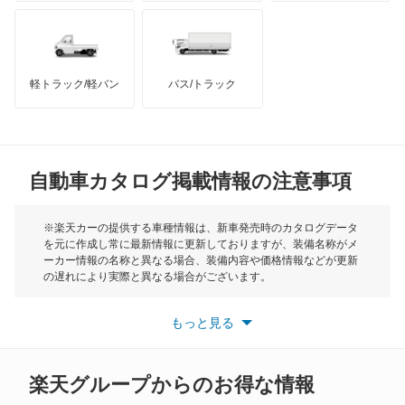
ハマー
オースチン
オーリス
インフィニティ
モーリス
オーリス ハイブリッド
軽トラック/軽バン
バス/トラック
トライアンフ
もっと見る
カムリ
MG
カムリ ハイブリッド
自動車カタログ掲載情報の注意事項
ミニ
カムリグラシア
モーク
※楽天カーの提供する車種情報は、新車発売時のカタログデータ
を元に作成し常に最新情報に更新しておりますが、装備名称がメ
カムロード
ーカー情報の名称と異なる場合、装備内容や価格情報などが更新
もっと見る
の遅れにより実際と異なる場合がございます。
カリーナ
※最新情報につきましては、各メーカーの情報をご確認くださ
い。
もっと見る
※また安全装備につきましては同名称の装備であっても動作範囲
カリーナED
や性能に違いがございますので、詳細情報は各メーカーの情報を
ご確認ください。
カリーナサーフ
楽天グループからのお得な情報