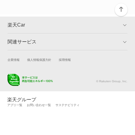
カリーナバン
カルディナ
楽天Car
カルディナバン
関連サービス
TOP
よくある質問
カレン
キャンペーン一覧
試乗・商談
新車購入
企業情報
個人情報保護方針
採用情報
カローラ
楽天Car車買取
車検予約
カローラ クーペ
キズ修理予約
洗車・コーティング予約
© Rakuten Group, Inc.
メンテナンス管理
タイヤ・パーツ購入
カローラ ツーリング
タイヤ交換サービス
楽天Car マガジン
楽天グループ
自動車カタログ
自動車保険
アプリ一覧
お問い合わせ一覧
サステナビリティ
カローラ ツーリング ハイブリッド
楽天マイカー割
カローラ ハイブリッド