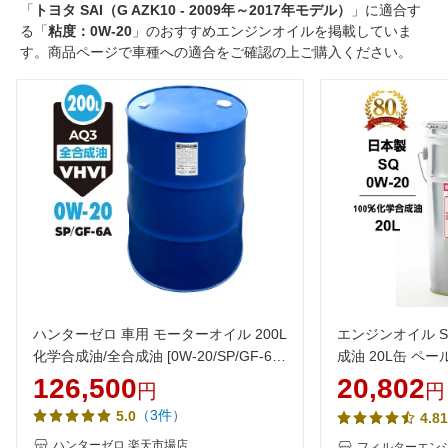
「
トヨタ SAI（G AZK10 - 2009年～2017年モデル）
」に適合す
る「
粘度：0W-20
」のおすすめエンジンオイルを掲載していま
す。商品ページで車種への適合をご確認の上ご購入ください。
ハンターゼロ 車用 モーターオイル 200L
エンジンオイル SQ
化学合成油/全合成油 [0W-20/SP/GF-6A]
成油 20L缶 ペー
AQ3 100％化学合成油 VHVI 自動車用エ
イル 0W20 化学
126,500
20,802
円
円
ンジンオイル【法人限定】
安 激安 安い
（3件）
5.0
4.81
ハンターゼロ 楽天市場店
フィルターエンジ