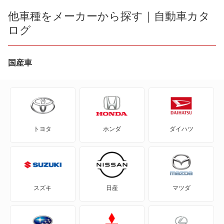
bB
他車種をメーカーから探す｜自動車カタ
ログ
bZ4X
bZ4X ツーリング
国産車
C+pod
C-HR
トヨタ
ホンダ
ダイハツ
eQ
FJ クルーザー
GR86
スズキ
日産
マツダ
GRカローラ