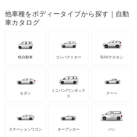
光岡自動車
ウィッシュ
メルセデス・ベンツ
デーウ
もっと見る
マーキュリー
BYD
ロータス
ランチア
他車種をボディータイプから探す｜自動
日産ディーゼル
もっと見る
ウィンダム
マイバッハ
キア
リンカーン
プロトン
車カタログ
ローバー
ランボルギーニ
日野自動車
エスクァイア
ブラバス
サンヨン
デロリアン
TD
ロールスロイス
デトマソ
三菱ふそう
エスクァイア ハイブリッド
ミニ
ADモータース
サリーン
ドンカーブート
ジネッタ
アバルト
軽自動車
コンパクトカー
SUV/クロカン
UDトラックス
エスティマ
アルテガ
プリムス
バーキン
もっと見る
ケータハム
イノチェンティ
レクサス
エスティマ ハイブリッド
テスラ
セアト
もっと見る
カーボディーズ
もっと見る
アキュラ
エスティマエミーナ
ミニバン/ワンボック
ジープ
KTM
セダン
クーペ
モーガン
ス
エスティマルシーダ
もっと見る
ダッジ
アルテガ
バンデンプラス
オリジン
GMC
マクラーレン
もっと見る
ステーションワゴン
オープンカー
バン
オーパ