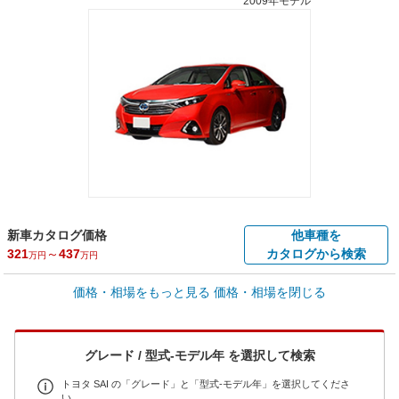
2009年モデル
新車カタログ価格
他車種を
321
～
437
カタログから検索
万円
万円
車買取価格 *
価格・相場をもっと見る
価格・相場を閉じる
車買取相場
8.5
～
138.9
万円
万円
シミュレーション
2011年式/20万km
～
2016年式/5千km
グレード / 型式-モデル年 を選択して検索
全国平均の車検価格 *
楽天Car車検で
73,850
店舗を検索
円
トヨタ SAI の「グレード」と「型式-モデル年」を選択してくださ
い。