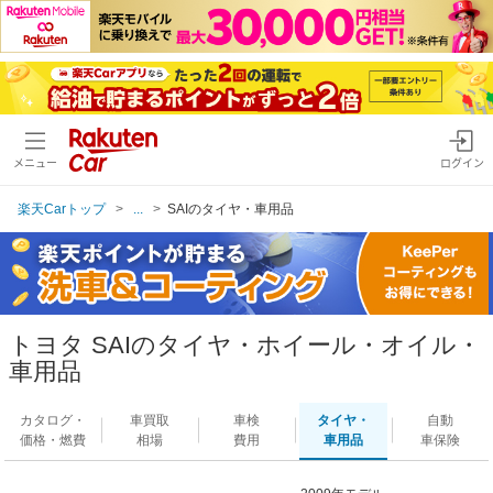
メニュー
ログイン
楽天Carトップ
...
SAIのタイヤ・車用品
トヨタ SAIのタイヤ・ホイール・オイル・
車用品
カタログ・
車買取
車検
タイヤ・
自動
価格・燃費
相場
費用
車用品
車保険