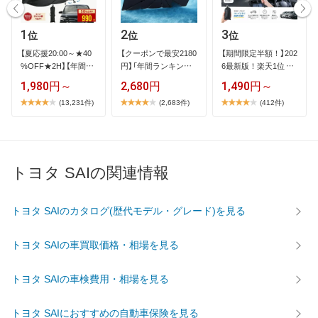
1
2
3
位
位
位
【​夏​応​援​2​0​:​0​0​～​★​4​0​
【​ク​ー​ポ​ン​で​最​安​2​1​8​0​
【​期​間​限​定​半​額​！​】​2​0​2​
%​O​F​F​★​2​H​】​【​年​間​ラ​
円​】​「​年​間​ラ​ン​キ​ン​…
6​最​新​版​！​楽​天​1​位​ ​…
…
1,980円～
2,680円
1,490円～
(13,231件)
(2,683件)
(412件)
トヨタ SAIの関連情報
トヨタ SAIのカタログ(歴代モデル・グレード)を見る
トヨタ SAIの車買取価格・相場を見る
トヨタ SAIの車検費用・相場を見る
トヨタ SAIにおすすめの自動車保険を見る