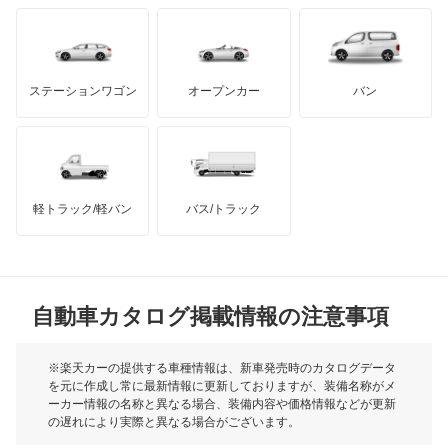
エスティマエミーナ
もっと見る
ダッジ
アルテガ
バンデンプラス
エスティマルシーダ
GMC
マクラーレン
もっと見る
ステーションワゴン
オープンカー
バン
オリジン
ハマー
オースチン
オーパ
インフィニティ
モーリス
オーリス
軽トラック/軽バン
バス/トラック
トライアンフ
もっと見る
オーリス ハイブリッド
MG
カムリ
自動車カタログ掲載情報の注意事項
ミニ
カムリ ハイブリッド
モーク
※楽天カーの提供する車種情報は、新車発売時のカタログデータ
を元に作成し常に最新情報に更新しておりますが、装備名称がメ
カムリグラシア
ーカー情報の名称と異なる場合、装備内容や価格情報などが更新
もっと見る
の遅れにより実際と異なる場合がございます。
カムロード
※最新情報につきましては、各メーカーの情報をご確認くださ