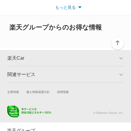
い。
もっと見る
※また安全装備につきましては同名称の装備であっても動作範囲
カリーナ
や性能に違いがございますので、詳細情報は各メーカーの情報を
ご確認ください。
カリーナED
楽天グループからのお得な情報
カリーナサーフ
カリーナバン
楽天Car
カルディナ
関連サービス
TOP
よくある質問
カルディナバン
キャンペーン一覧
試乗・商談
新車購入
企業情報
個人情報保護方針
採用情報
カレン
楽天Car車買取
車検予約
カローラ
キズ修理予約
洗車・コーティング予約
© Rakuten Group, Inc.
メンテナンス管理
タイヤ・パーツ購入
カローラ クーペ
タイヤ交換サービス
楽天Car マガジン
楽天グループ