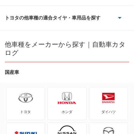
トヨタの他車種の適合タイヤ・車用品を探す
86
bB
他車種をメーカーから探す｜自動車カタ
ログ
bZ4X
bZ4X ツーリング
国産車
C+pod
C-HR
トヨタ
ホンダ
ダイハツ
eQ
FJ クルーザー