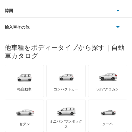
フィアット
プジョー
スズキ
サーブ
アーバンサポーター
フォルクスワーゲン
韓国
フォード
ベントレー
フェラーリ
ルノー
ダイハツ
ボルボ
イスト
ポルシェ
ヒョンデ
ポンティアック
輸入車その他
ランドローバー
マセラティ
ブガッティ
光岡自動車
イプサム
メルセデス・ベンツ
デーウ
もっと見る
マーキュリー
BYD
ロータス
ランチア
他車種をボディータイプから探す｜自動
日産ディーゼル
もっと見る
ウィッシュ
マイバッハ
キア
リンカーン
プロトン
車カタログ
ローバー
ランボルギーニ
日野自動車
ウィンダム
ブラバス
サンヨン
デロリアン
TD
ロールスロイス
デトマソ
三菱ふそう
エスクァイア
ミニ
ADモータース
サリーン
ドンカーブート
ジネッタ
アバルト
軽自動車
コンパクトカー
SUV/クロカン
UDトラックス
エスクァイア ハイブリッド
アルテガ
プリムス
バーキン
もっと見る
ケータハム
イノチェンティ
レクサス
エスティマ
テスラ
セアト
もっと見る
カーボディーズ
もっと見る
アキュラ
エスティマ ハイブリッド
ミニバン/ワンボック
ジープ
KTM
セダン
クーペ
モーガン
ス