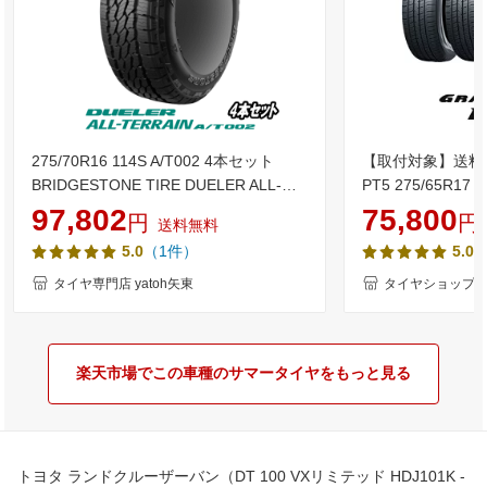
275/70R16 114S A/T002 4本セット
【取付対象】送料
BRIDGESTONE TIRE DUELER ALL-
PT5 275/65R1
TERRAIN A/T002 アウトラインホワイト
タイヤ ダンロップ 
97,802
75,800
円
円
送料無料
レター 【275/70-16】 ブリヂストン タ
GRANDTREK 
（1件）
5.0
5.0
イヤ デューラー オールテレーン AT002
新品 サマータイヤ 16インチ 【数量限
タイヤ専門店 yatoh矢東
タイヤショップZ
定】【沼津】
楽天市場でこの車種のサマータイヤをもっと見る
トヨタ ランドクルーザーバン（DT 100 VXリミテッド HDJ101K -