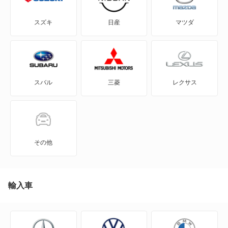
GR86
スズキ
日産
マツダ
GRカローラ
GRヤリス
スバル
三菱
レクサス
iQ
JPN TAXI
MIRAI
その他
MR-S
MR2
輸入車
RAV4