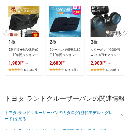
1
2
3
位
位
位
【​夏​応​援​★​M​A​X​5​2​%​O​
【​ク​ー​ポ​ン​で​最​安​2​1​8​0​
＼​ク​ー​ポ​ン​で​2​9​8​0​円​
F​F​】​【​年​間​ラ​ン​キ​ン​グ​
円​】​「​年​間​ラ​ン​キ​ン​…
→​2​7​1​8​円​★​マ​ラ​ソ​ン​
1​…
限​…
1,980円～
2,680円
2,980円～
(13,163件)
(2,674件)
(1,398件)
トヨタ ランドクルーザーバンの関連情報
トヨタ ランドクルーザーバンのカタログ(歴代モデル・グレ
ード)を見る