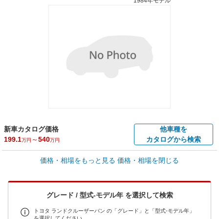
1984年モデル
新車カタログ価格
他車種を
199.1
～
540
カタログから検索
万円
万円
車買取価格 *
価格・相場をもっと見る
価格・相場を閉じる
車買取相場
0
～
751.9
万円
万円
シミュレーション
1997年式/20万km
～
1999年式/5千km
グレード / 型式-モデル年 を選択して検索
全国平均の車検価格 *
楽天Car車検で
73,850
店舗を検索
円
トヨタ ランドクルーザーバン の「グレード」と「型式-モデル年」
を選択してください。