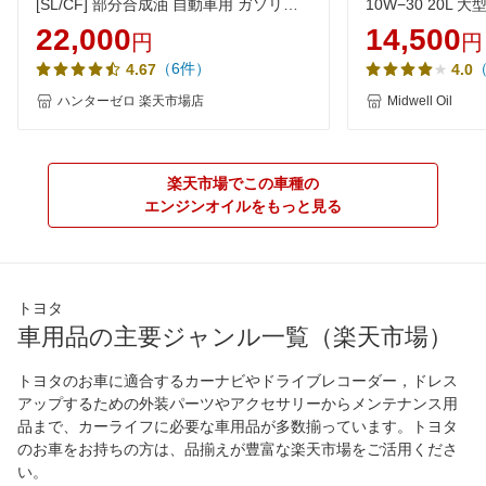
[SL/CF] 部分合成油 自動車用 ガソリ
10W−30 20L
ン・ディーゼル兼用オイル AR1 ディー
ジンオイル
22,000
14,500
円
円
ゼルエンジンオイル ヒロバ・ゼロ
（6件）
4.67
4.0
ハンターゼロ 楽天市場店
Midwell Oil
楽天市場でこの車種の
エンジンオイルをもっと見る
トヨタ
車用品の主要ジャンル一覧（楽天市場）
トヨタのお車に適合するカーナビやドライブレコーダー，ドレス
アップするための外装パーツやアクセサリーからメンテナンス用
品まで、カーライフに必要な車用品が多数揃っています。トヨタ
のお車をお持ちの方は、品揃えが豊富な楽天市場をご活用くださ
い。