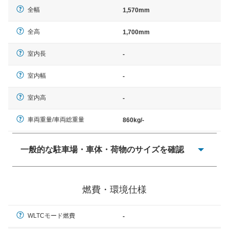
全幅
1,570mm
全高
1,700mm
室内長
-
室内幅
-
室内高
-
車両重量/車両総重量
860kg/-
一般的な駐車場・車体・荷物のサイズを確認
一般的に塗料などによる駐車場ライン施工の際には、1台
当たりのスペースと駐車に必要な車路幅が、幅 2,500mm
燃費・環境仕様
× 長さ 5,000mm 車路幅 5,000mmというサイズが標準値
（最低値）とされる事が多いようです。
WLTCモード燃費
-