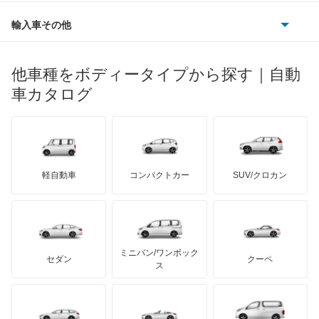
ルノー
ダイハツ
ボルボ
シボレー MW
ポルシェ
ヒョンデ
ポンティアック
輸入車その他
ランドローバー
マセラティ
ブガッティ
光岡自動車
ジムニー
メルセデス・ベンツ
デーウ
もっと見る
マーキュリー
BYD
ロータス
ランチア
他車種をボディータイプから探す｜自動
日産ディーゼル
もっと見る
ジムニー ノマド
マイバッハ
キア
リンカーン
プロトン
車カタログ
ローバー
ランボルギーニ
日野自動車
ジムニー1000
ブラバス
サンヨン
デロリアン
TD
ロールスロイス
デトマソ
三菱ふそう
ジムニー1300
ミニ
ADモータース
サリーン
ドンカーブート
ジネッタ
アバルト
軽自動車
コンパクトカー
SUV/クロカン
UDトラックス
ジムニーシエラ
アルテガ
プリムス
バーキン
もっと見る
ケータハム
イノチェンティ
レクサス
ジムニーバン
テスラ
セアト
もっと見る
カーボディーズ
もっと見る
アキュラ
ジムニーワイド
ミニバン/ワンボック
ジープ
KTM
セダン
クーペ
モーガン
ス
スイフト
もっと見る
ダッジ
アルテガ
バンデンプラス
スプラッシュ