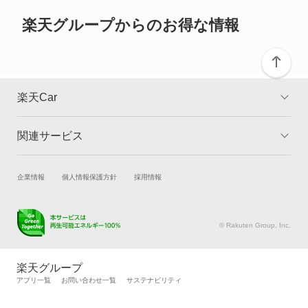
ご確認ください。
ハスラー
楽天グループからのお得な情報
バレーノ
パレット
楽天Car
パレットSW
関連サービス
TOP
よくある質問
フロンクス
キャンペーン一覧
試乗・商談
新車購入
企業情報
個人情報保護方針
採用情報
ランディ
楽天Car車買取
車検予約
ワゴンR
キズ修理予約
洗車・コーティング予約
© Rakuten Group, Inc.
メンテナンス管理
タイヤ・パーツ購入
ワゴンR カスタムZ
タイヤ交換サービス
楽天Car マガジン
楽天グループ
自動車カタログ
自動車保険
アプリ一覧
お問い合わせ一覧
サステナビリティ
ワゴンR スティングレー
楽天マイカー割