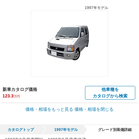
1997年モデル
新車カタログ価格
他車種を
123.3
カタログから検索
万円
車買取価格 *
価格・相場をもっと見る
価格・相場を閉じる
車買取相場
0.4
～
13.3
万円
万円
シミュレーション
1998年式/20万km
～
1999年式/5千km
カタログトップ
1997年モデル
グレード別装備詳細
全国平均の車検価格 *
楽天Car車検で