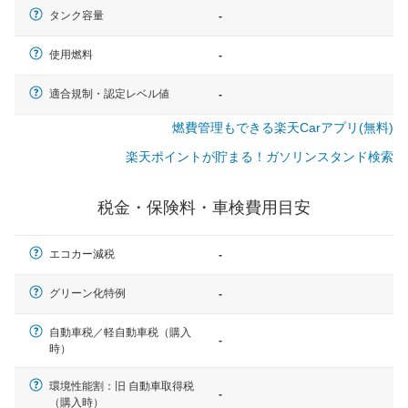
タンク容量
-
使用燃料
-
適合規制・認定レベル値
-
燃費管理もできる楽天Carアプリ(無料)
楽天ポイントが貯まる！ガソリンスタンド検索
税金・保険料・車検費用目安
エコカー減税
-
グリーン化特例
-
自動車税／軽自動車税（購入
-
時）
一般的な車体のサイズの目安
環境性能割：旧 自動車取得税
-
（購入時）