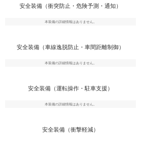
前走車や歩行者との衝突を回避するプリクラッシュブレ
安全装備（衝突防止・危険予測・通知）
ーキアシスト、ABSなどが装備されています。
一般的な荷物のサイズの目安
危険予測・通知
本装備の詳細情報はありません。
見えにくい場所に潜む危険を予測・通知するためのシス
テムなどが装備されています。
車線逸脱防止
安全装備（車線逸脱防止・車間距離制御）
車線のはみだしやふらつきを防止するためにレーンキー
プアシストなどが装備されています
本装備の詳細情報はありません。
車間距離制御
安全な車間距離を保ちながら前車を追従するアダプティ
ブ・クルーズ・コントロールなどが装備されています。
安全装備（運転操作・駐車支援）
運転・駐車支援
駐車をスムーズに行うためにインテリジェンスパーキン
グ・アシストやサイドブラインドモニターなどが装備さ
本装備の詳細情報はありません。
れています。
衝撃軽減
万が一車体が衝撃を受けたときに、運転者・同乗者を守
安全装備（衝撃軽減）
るSRSエアバッグシステム、プリテンショナーシートベ
ルトなどが装備されています。