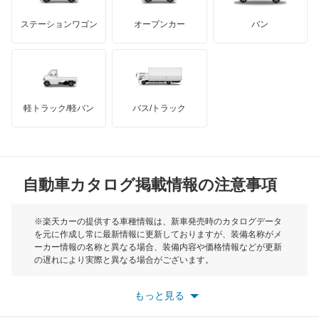
GMC
マクラーレン
もっと見る
ステーションワゴン
オープンカー
バン
スペーシア
ハマー
オースチン
スペーシア カスタム
インフィニティ
モーリス
スペーシア ギア
軽トラック/軽バン
バス/トラック
トライアンフ
もっと見る
スペーシア ベース
MG
セルボ
自動車カタログ掲載情報の注意事項
ミニ
セルボモード
モーク
※楽天カーの提供する車種情報は、新車発売時のカタログデータ
を元に作成し常に最新情報に更新しておりますが、装備名称がメ
ソリオ
ーカー情報の名称と異なる場合、装備内容や価格情報などが更新
もっと見る
の遅れにより実際と異なる場合がございます。
ソリオ バンディット
※最新情報につきましては、各メーカーの情報をご確認くださ
い。
もっと見る
※また安全装備につきましては同名称の装備であっても動作範囲
ツイン
や性能に違いがございますので、詳細情報は各メーカーの情報を