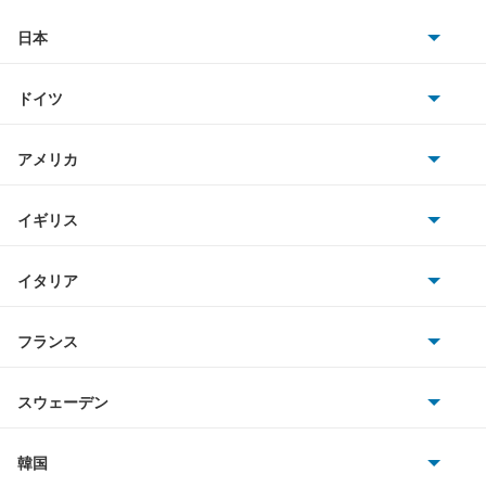
カルタスワゴン
日本
トヨタ
キザシ
ドイツ
日産
キャラ
AMG
アメリカ
ホンダ
キャリイダンプ
BMW
キャデラック
イギリス
三菱
キャリイトラック
BMWアルピナ
クライスラー
TVR
イタリア
マツダ
キャリイバン
スマート
サターン
アストンマーティン
アルファロメオ
フランス
いすゞ
クルーズ
アウディ
シボレー
ジャガー
アウトビアンキ
シトロエン
スバル
クロスビー
スウェーデン
オペル
ビュイック
ダイムラー
フィアット
プジョー
スズキ
サーブ
グランドエスクード
フォルクスワーゲン
韓国
フォード
ベントレー
フェラーリ