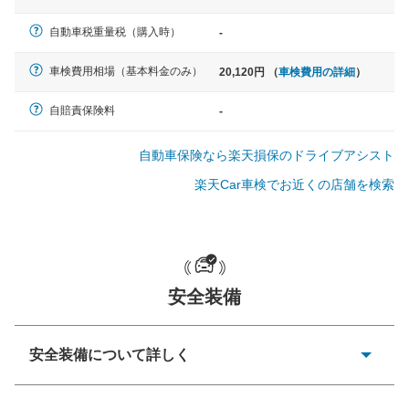
軽自動車
自動車税重量税（購入時）
-
N-BOX、ワゴンR、タント、アル
ト など
車検費用相場（基本料金のみ）
20,120円 （
車検費用の詳細
）
自賠責保険料
-
中型車
自動車保険なら楽天損保のドライブアシスト
ノア、セレナ、プリウス、カロー
ラ、ステップワゴン など
楽天Car車検でお近くの店舗を検索
大型車
安全装備
クラウン、アルファード、フォレ
スター、ハイエースワゴン、デリ
カD:5 など
安全装備について詳しく
衝突防止