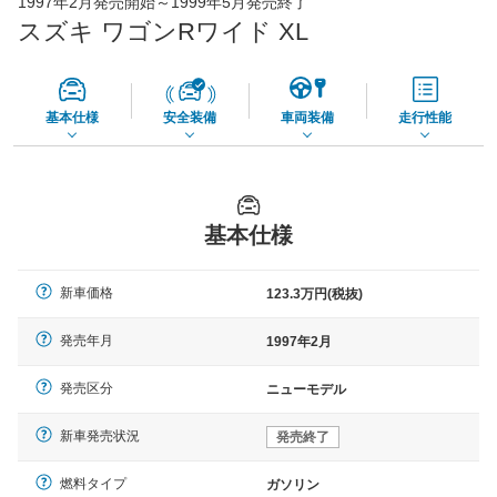
1997年2月発売開始～1999年5月発売終了
56,270
店舗を検索
円
スズキ ワゴンRワイド XL
*当該価格は車種別の価格となります。
基本仕様
安全装備
車両装備
走行性能
基本仕様
新車価格
123.3万円(税抜)
発売年月
1997年2月
発売区分
ニューモデル
新車発売状況
発売終了
燃料タイプ
ガソリン