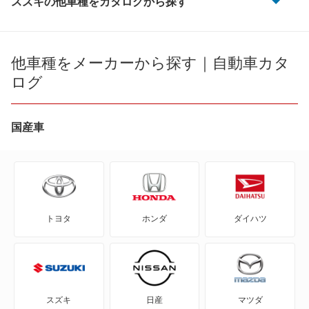
スズキの他車種をカタログから探す
e エブリイ
e ビターラ
他車種をメーカーから探す｜自動車カタ
ログ
KEI
MRワゴン
国産車
MRワゴン エコ
SX4
トヨタ
ホンダ
ダイハツ
SX4 Sクロス
SX4セダン
X-90
スズキ
日産
マツダ