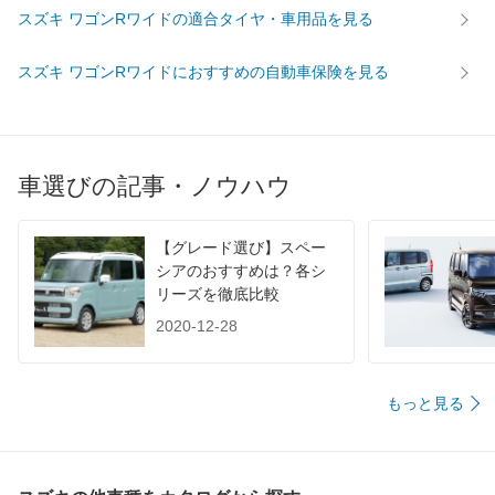
WLTC/市街地
-
-
-
スズキ ワゴンRワイドの適合タイヤ・車用品を見る
WLTC/郊外
-
-
-
スズキ ワゴンRワイドにおすすめの自動車保険を見る
WLTC/高速道路
-
-
-
JC08
-
-
-
1015
-
-
-
60km定地
-
-
-
車選びの記事・ノウハウ
装備詳細を見る
装備詳細を見る
装備
装備オプション
【グレード選び】スペー
シアのおすすめは？各シ
リーズを徹底比較
2020-12-28
もっと見る