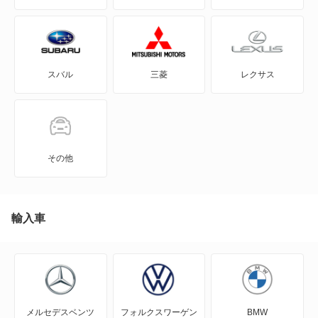
アルト
アルト エコ
スバル
三菱
レクサス
アルトバン
アルトラパン
アルトラパン LC
その他
アルトラパン ショコラ
アルトワークス
輸入車
イグニス
エスクード
メルセデスベンツ
フォルクスワーゲン
BMW
エブリイ