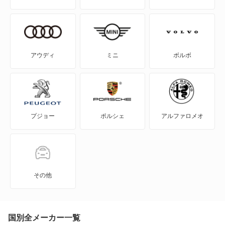
エブリイプラス
エブリイランディ
アウディ
ミニ
ボルボ
エブリイワゴン
エリオ
プジョー
ポルシェ
アルファロメオ
エリオセダン
カプチーノ
カルタス
その他
カルタスクレセント
カルタスクレセントワゴン
国別全メーカー一覧