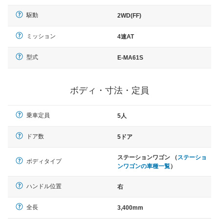
駆動
2WD(FF)
ミッション
4速AT
型式
E-MA61S
ボディ・寸法・定員
乗車定員
5人
ドア数
5ドア
ステーションワゴン （
ステーショ
ボディタイプ
ンワゴンの車種一覧
）
ハンドル位置
右
全長
3,400mm