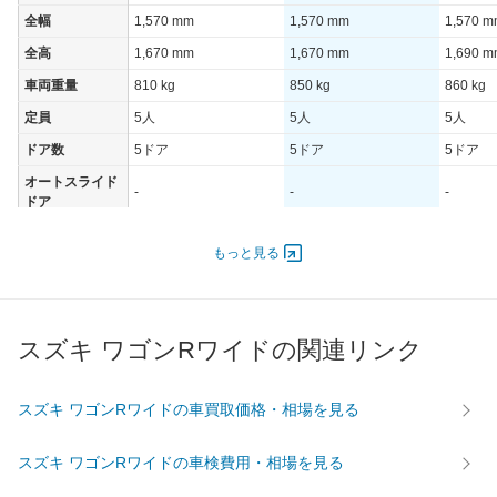
全幅
1,570 mm
1,570 mm
1,570 
全高
1,670 mm
1,670 mm
1,690 
車両重量
810 kg
850 kg
860 kg
定員
5人
5人
5人
ドア数
5ドア
5ドア
5ドア
オートスライド
-
-
-
ドア
エンジン
もっと見る
最高出力
- [-]/ -
- [-]/ -
- [-]/ -
最高トルク
- [-]/ -
- [-]/ -
- [-]/ -
過給機
-
-
TB
スズキ ワゴンRワイドの関連リンク
タイヤ
前輪サイズ
-
-
-
スズキ ワゴンRワイドの車買取価格・相場を見る
後輪サイズ
-
-
-
燃費
スズキ ワゴンRワイドの車検費用・相場を見る
WLTC
-
-
-