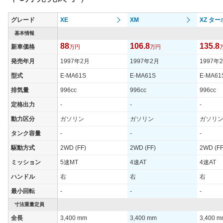
グレード
XE
XM
XZ ター
基本情報
88
106.8
135.8
新車価格
万円
万円
発売年月
1997年2月
1997年2月
1997年
型式
E-MA61S
E-MA61S
E-MA61
排気量
996cc
996cc
996cc
定格出力
-
-
-
動力区分
ガソリン
ガソリン
ガソリ
タンク容量
-
-
-
駆動方式
2WD (FF)
2WD (FF)
2WD (FF
ミッション
5速MT
4速AT
4速AT
ハンドル
右
右
右
最小回転
-
-
-
寸法重量定員
全長
3,400 mm
3,400 mm
3,400 